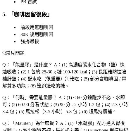
PB 嘗試
5. 「
咖啡因留後段
」
前段用無咖啡因
30K 後用咖啡因
強撐最後
常見問題
Q：「
能量膠
」是什麼？
A：(1) 高濃度碳水化合物（醣）快
速吸收；(2) 1 包約 25-30 g 糖 100-120 kcal；(3) 長距離防撞牆
補肝醣；(4) 配水吃（很重要）別乾吃；(5) 部分含咖啡因 / 電
解質多功能；(6) 邊跑邊吃的糖。
Q：「
何時
」需要能量膠？
A：(1) < 60 分鐘跑步不必、水即
可；(2) 60-90 分看狀態；(3) 90 分 - 2 小時 1-2 包；(4) 2-3 小時
3-4 包；(5) 馬拉松（3-5 小時）5-8 包；(6) 超馬持續補。
Q：「
Maurten
」為什麼貴？
A：(1)「水凝膠」配方進入胃後
成膠；(2) 減少腸胃不適、馬拉松友善；(3) Kipchoge 用這破紀