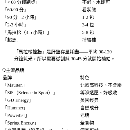
「
< 60 分鐘跑步
」
不必、水即可
「
60-90 分
」
看狀態
「
90 分 - 2 小時
」
1-2 包
「
2-3 小時
」
3-4 包
「
馬拉松（3-5 小時）
」
5-8 包
「
超馬
」
持續補
「
馬拉松撞牆
」是肝醣存量耗盡——平均 90-120
分鐘耗光，所以需要從
訓練 30-45 分
就開始補給。
主流品牌
品牌
特色
「
Maurten
」
北歐高科技、不會脹
「
SiS（Science in Sport）
」
等滲透壓、好吸收
「
GU Energy
」
美國經典
「
Hammer
」
自然成分
「
Powerbar
」
老牌
「
Spring Energy
」
全食物