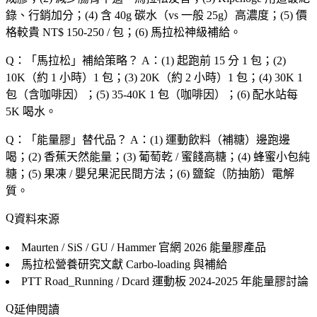
錄、行銷加分；(4) 含 40g 碳水（vs 一般 25g）高濃度；(5) 價
格較貴 NT$ 150-250 / 包；(6) 馬拉松神級補給。
Q：「
馬拉松
」補給策略？
A：(1) 起跑前 15 分 1 包；(2)
10K（約 1 小時）1 包；(3) 20K（約 2 小時）1 包；(4) 30K 1
包（含咖啡因）；(5) 35-40K 1 包（咖啡因）；(6) 配水站每
5K 喝水。
Q：「
能量膠
」替代品？
A：(1) 運動飲料（補糖）邊跑邊
喝；(2) 香蕉天然能量；(3) 葡萄乾 / 蜜餞高糖；(4) 蜂蜜小包純
糖；(5) 果凍 / 嬰兒果泥民間方法；(6) 鹽錠（防抽筋）電解
質。
資料來源
Maurten / SiS / GU / Hammer 官網
2026 能量膠產品
馬拉松營養研究文獻
Carbo-loading 與補給
PTT Road_Running / Dcard 運動板
2024-2025 年能量膠討論
延伸閱讀