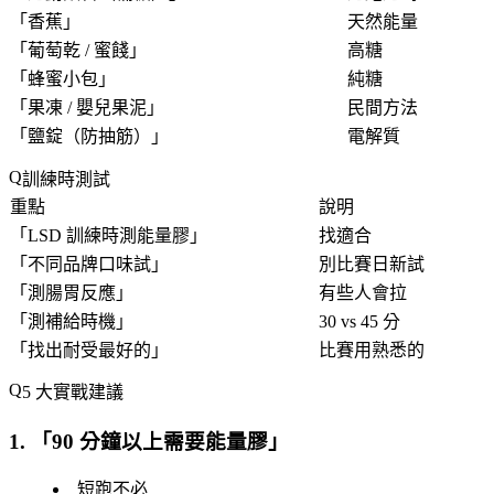
「
香蕉
」
天然能量
「
葡萄乾 / 蜜餞
」
高糖
「
蜂蜜小包
」
純糖
「
果凍 / 嬰兒果泥
」
民間方法
「
鹽錠（防抽筋）
」
電解質
訓練時測試
重點
說明
「
LSD 訓練時測能量膠
」
找適合
「
不同品牌口味試
」
別比賽日新試
「
測腸胃反應
」
有些人會拉
「
測補給時機
」
30 vs 45 分
「
找出耐受最好的
」
比賽用熟悉的
5 大實戰建議
1. 「
90 分鐘以上需要能量膠
」
短跑不必