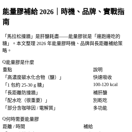
能量膠補給 2026｜時機、品牌、實戰指
南
「
馬拉松撞牆
」是肝醣耗盡——能量膠就是「
邊跑邊吃的
糖
」。本文整理 2026 年能量膠時機、品牌與長距離補給策
略。
能量膠是什麼
重點
說明
「
高濃度碳水化合物（醣）
」
快速吸收
100-120 kcal
「
1 包約 25-30 g 糖
」
「
長距離防撞牆
」
補肝醣
「
配水吃（很重要）
」
別乾吃
「
部分含咖啡因 / 電解質
」
多功能
何時需要能量膠
距離 / 時間
補給