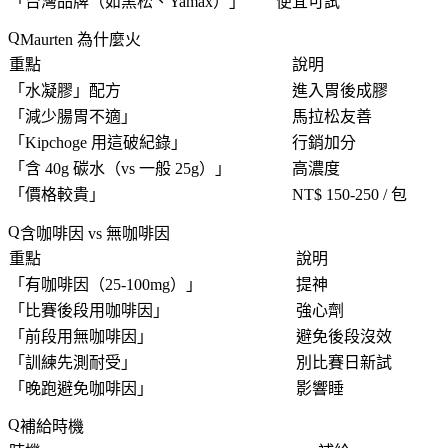
「
台灣品牌（如黑松、Yamax）
」
便宜可試
Maurten 為什麼火
重點
說明
「水凝膠」配方
進入胃後成膠
「
減少腸胃不適
」
馬拉松友善
「
Kipchoge 用這破紀錄
」
行銷加分
「
含 40g 碳水（vs 一般 25g）
」
高濃度
「
價格較貴
」
NT$ 150-250 / 包
含咖啡因 vs 無咖啡因
重點
說明
「
有咖啡因（25-100mg）
」
提神
「
比賽後段用咖啡因
」
強心劑
「
前段用無咖啡因
」
避免後段沒效
「
訓練先測耐受
」
別比賽日新試
「
晚跑避免咖啡因
」
影響睡
補給時機