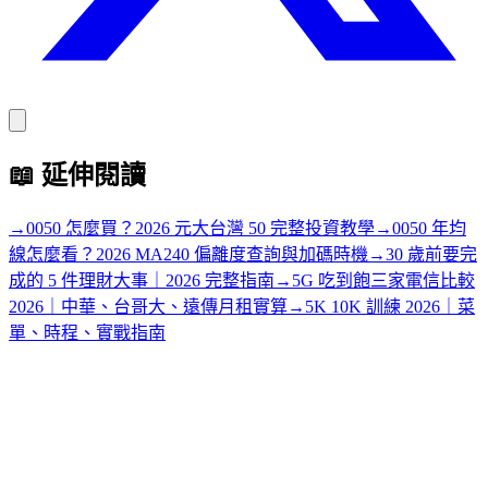
📖
延伸閱讀
→
0050 怎麼買？2026 元大台灣 50 完整投資教學
→
0050 年均
線怎麼看？2026 MA240 偏離度查詢與加碼時機
→
30 歲前要完
成的 5 件理財大事｜2026 完整指南
→
5G 吃到飽三家電信比較
2026｜中華、台哥大、遠傳月租實算
→
5K 10K 訓練 2026｜菜
單、時程、實戰指南