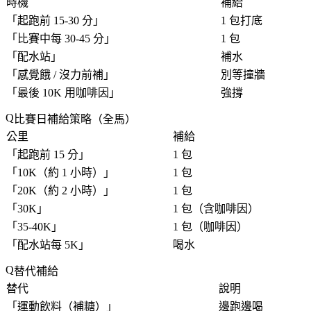
時機
補給
「
起跑前 15-30 分
」
1 包打底
「
比賽中每 30-45 分
」
1 包
「
配水站
」
補水
「
感覺餓 / 沒力前補
」
別等撞牆
「
最後 10K 用咖啡因
」
強撐
比賽日補給策略（全馬）
公里
補給
「
起跑前 15 分
」
1 包
「
10K（約 1 小時）
」
1 包
「
20K（約 2 小時）
」
1 包
「
30K
」
1 包（含咖啡因）
「
35-40K
」
1 包（咖啡因）
「
配水站每 5K
」
喝水
替代補給
替代
說明
「
運動飲料（補糖）
」
邊跑邊喝