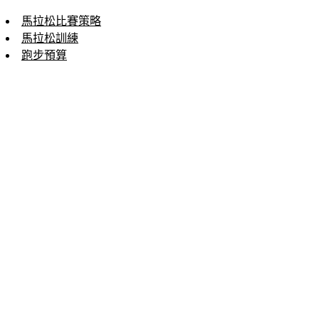
馬拉松比賽策略
馬拉松訓練
跑步預算