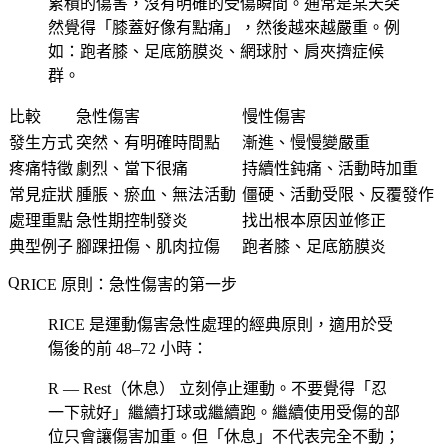
累積的傷害，沒有明確的受傷瞬間。通常是某天突
然覺得「膝蓋好像有點痛」，然後越來越嚴重。例
如：跑者膝、足底筋膜炎、網球肘、肩夾擠症候
群。
比較
急性傷害
慢性傷害
發生方式
突然、有明確時間點
漸進、慢慢變嚴重
疼痛特徵
劇烈、當下很痛
持續性鈍痛、活動時加重
常見症狀
腫脹、瘀血、無法活動
僵硬、活動受限、反覆發作
處理重點
急性期控制發炎
找出根本原因並修正
典型例子
腳踝扭傷、肌肉拉傷
跑者膝、足底筋膜炎
RICE 原則：急性傷害的第一步
RICE 是運動傷害急性處理的經典原則，適用於受
傷後的前 48–72 小時：
R — Rest（休息）
立刻停止運動。不要覺得「忍
一下就好」繼續打球或繼續跑。繼續使用受傷的部
位只會讓傷害加重。但「休息」不代表完全不動；