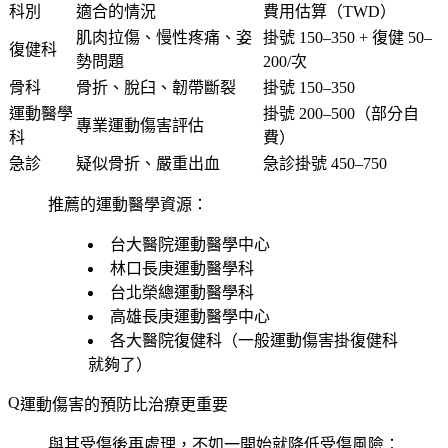
科別
適合的情況
費用估算（TWD）
肌肉拉傷、慢性疼痛、姿
掛號 150–350 + 復健 50–
復健科
勢問題
200/次
骨科
骨折、脫臼、韌帶斷裂
掛號 150–350
運動醫學
掛號 200–500（部分自
專業運動傷害評估
科
費）
急診
疑似骨折、嚴重出血
急診掛號 450–750
推薦的運動醫學資源：
台大醫院運動醫學中心
林口長庚運動醫學科
台北榮總運動醫學科
高雄長庚運動醫學中心
各大醫院復健科（一般運動傷害掛復健科
就夠了）
運動傷害的預防比治療更重要
與其受傷後再處理，不如一開始就降低受傷風險：