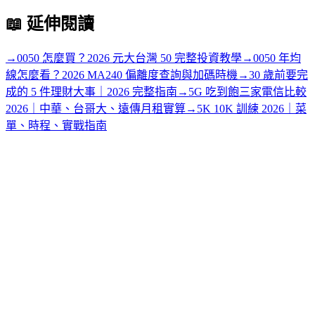
📖
延伸閱讀
→
0050 怎麼買？2026 元大台灣 50 完整投資教學
→
0050 年均
線怎麼看？2026 MA240 偏離度查詢與加碼時機
→
30 歲前要完
成的 5 件理財大事｜2026 完整指南
→
5G 吃到飽三家電信比較
2026｜中華、台哥大、遠傳月租實算
→
5K 10K 訓練 2026｜菜
單、時程、實戰指南