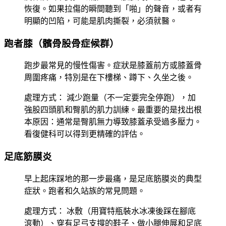
恢復。如果拉傷的瞬間聽到「啪」的聲音，或者有
明顯的凹陷，可能是肌肉撕裂，必須就醫。
跑者膝（髕骨股骨症候群）
跑步最常見的慢性傷害。症狀是膝蓋前方或膝蓋骨
周圍疼痛，特別是在下樓梯、蹲下、久坐之後。
處理方式：
減少跑量（不一定要完全停跑），加
強股四頭肌和臀肌的肌力訓練。最重要的是找出根
本原因：通常是臀肌無力導致膝蓋承受過多壓力。
看復健科可以得到更精確的評估。
足底筋膜炎
早上起床踩地的那一步最痛，是足底筋膜炎的典型
症狀。跑者和久站族的常見問題。
處理方式：
冰敷（用寶特瓶裝水冰凍後踩在腳底
滾動）、穿有足弓支撐的鞋子、做小腿伸展和足底