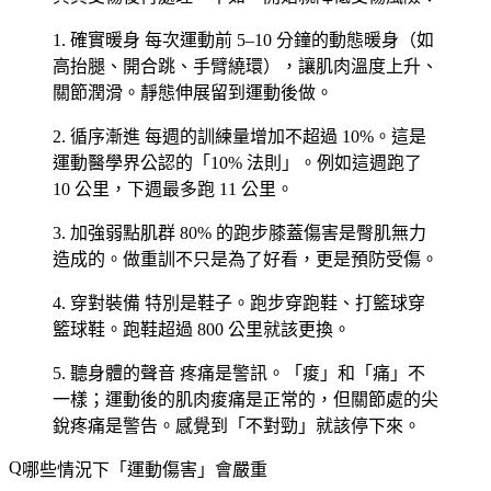
1. 確實暖身
每次運動前 5–10 分鐘的動態暖身（如
高抬腿、開合跳、手臂繞環），讓肌肉溫度上升、
關節潤滑。靜態伸展留到運動後做。
2. 循序漸進
每週的訓練量增加不超過 10%。這是
運動醫學界公認的「10% 法則」。例如這週跑了
10 公里，下週最多跑 11 公里。
3. 加強弱點肌群
80% 的跑步膝蓋傷害是臀肌無力
造成的。做重訓不只是為了好看，更是預防受傷。
4. 穿對裝備
特別是鞋子。跑步穿跑鞋、打籃球穿
籃球鞋。跑鞋超過 800 公里就該更換。
5. 聽身體的聲音
疼痛是警訊。「痠」和「痛」不
一樣；運動後的肌肉痠痛是正常的，但關節處的尖
銳疼痛是警告。感覺到「不對勁」就該停下來。
哪些情況下「運動傷害」會嚴重