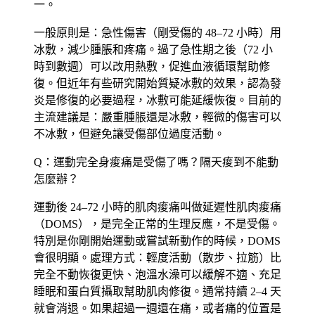
一。
一般原則是：急性傷害（剛受傷的 48–72 小時）用
冰敷，減少腫脹和疼痛。過了急性期之後（72 小
時到數週）可以改用熱敷，促進血液循環幫助修
復。但近年有些研究開始質疑冰敷的效果，認為發
炎是修復的必要過程，冰敷可能延緩恢復。目前的
主流建議是：嚴重腫脹還是冰敷，輕微的傷害可以
不冰敷，但避免讓受傷部位過度活動。
Q：運動完全身痠痛是受傷了嗎？隔天痠到不能動
怎麼辦？
運動後 24–72 小時的肌肉痠痛叫做延遲性肌肉痠痛
（DOMS），是完全正常的生理反應，不是受傷。
特別是你剛開始運動或嘗試新動作的時候，DOMS
會很明顯。處理方式：輕度活動（散步、拉筋）比
完全不動恢復更快、泡溫水澡可以緩解不適、充足
睡眠和蛋白質攝取幫助肌肉修復。通常持續 2–4 天
就會消退。如果超過一週還在痛，或者痛的位置是