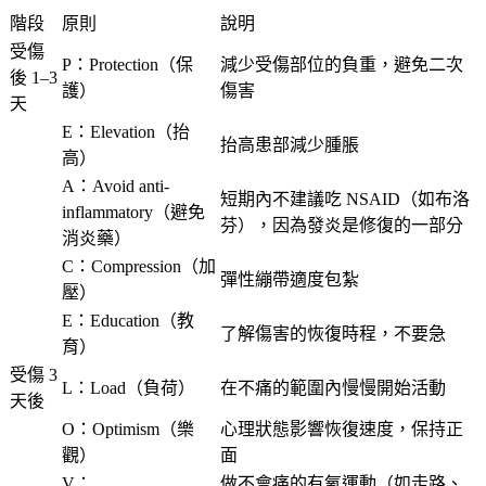
階段
原則
說明
受傷
P
：Protection（保
減少受傷部位的負重，避免二次
後 1–3
護）
傷害
天
E
：Elevation（抬
抬高患部減少腫脹
高）
A
：Avoid anti-
短期內不建議吃 NSAID（如布洛
inflammatory（避免
芬），因為發炎是修復的一部分
消炎藥）
C
：Compression（加
彈性繃帶適度包紮
壓）
E
：Education（教
了解傷害的恢復時程，不要急
育）
受傷 3
L
：Load（負荷）
在不痛的範圍內慢慢開始活動
天後
O
：Optimism（樂
心理狀態影響恢復速度，保持正
觀）
面
V
：
做不會痛的有氧運動（如走路、