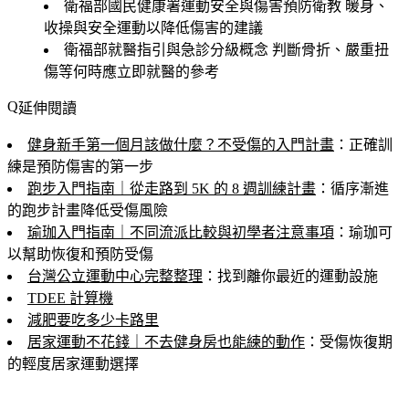
衛福部國民健康署運動安全與傷害預防衛教
暖身、
收操與安全運動以降低傷害的建議
衛福部就醫指引與急診分級概念
判斷骨折、嚴重扭
傷等何時應立即就醫的參考
延伸閱讀
健身新手第一個月該做什麼？不受傷的入門計畫
：正確訓
練是預防傷害的第一步
跑步入門指南｜從走路到 5K 的 8 週訓練計畫
：循序漸進
的跑步計畫降低受傷風險
瑜珈入門指南｜不同流派比較與初學者注意事項
：瑜珈可
以幫助恢復和預防受傷
台灣公立運動中心完整整理
：找到離你最近的運動設施
TDEE 計算機
減肥要吃多少卡路里
居家運動不花錢｜不去健身房也能練的動作
：受傷恢復期
的輕度居家運動選擇