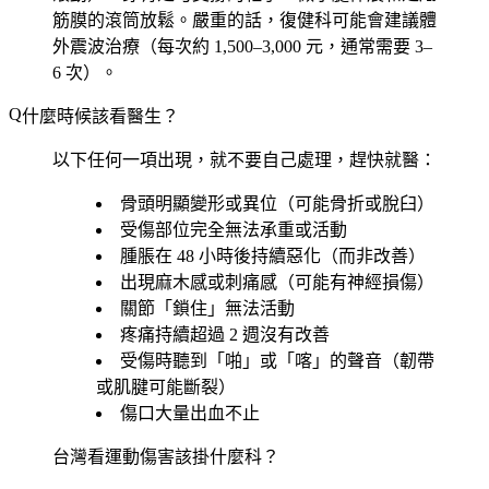
筋膜的滾筒放鬆。嚴重的話，復健科可能會建議體
外震波治療（每次約 1,500–3,000 元，通常需要 3–
6 次）。
什麼時候該看醫生？
以下任何一項出現，就不要自己處理，趕快就醫：
骨頭明顯變形或異位
（可能骨折或脫臼）
受傷部位完全無法承重或活動
腫脹在 48 小時後持續惡化
（而非改善）
出現麻木感或刺痛感
（可能有神經損傷）
關節「鎖住」無法活動
疼痛持續超過 2 週沒有改善
受傷時聽到「啪」或「喀」的聲音
（韌帶
或肌腱可能斷裂）
傷口大量出血不止
台灣看運動傷害該掛什麼科？