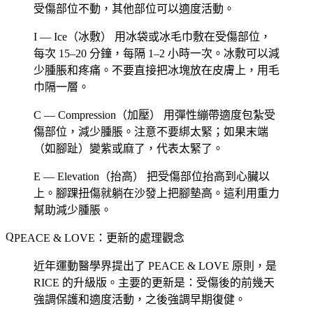
受傷部位不動，其他部位可以適度活動。
I — Ice（冰敷）
用冰袋或冰毛巾敷在受傷部位，
每次 15–20 分鐘，每隔 1–2 小時一次。冰敷可以減
少腫脹和疼痛。不要直接把冰塊放在皮膚上，用毛
巾隔一層。
C — Compression（加壓）
用彈性繃帶適度包紮受
傷部位，減少腫脹。注意不要綁太緊；如果末端
（如腳趾）變紫或麻了，代表太緊了。
E — Elevation（抬高）
把受傷部位抬高到心臟以
上。腳踝扭傷就躺在沙發上把腳墊高。這利用重力
幫助減少腫脹。
PEACE & LOVE：更新的處理觀念
近年運動醫學界提出了 PEACE & LOVE 原則，是
RICE 的升級版。主要的更新是：受傷後的前幾天
強調保護和適度活動，之後強調早期復健。