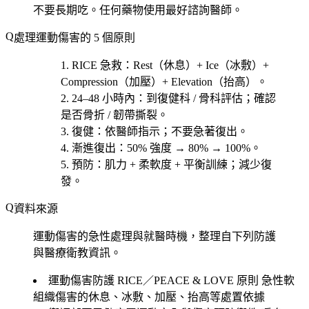
不要長期吃。任何藥物使用最好諮詢醫師。
處理運動傷害的 5 個原則
RICE 急救
：Rest（休息）+ Ice（冰敷）+
Compression（加壓）+ Elevation（抬高）。
24–48 小時內
：到復健科 / 骨科評估；確認
是否骨折 / 韌帶撕裂。
復健
：依醫師指示；不要急著復出。
漸進復出
：50% 強度 → 80% → 100%。
預防
：肌力 + 柔軟度 + 平衡訓練；減少復
發。
資料來源
運動傷害的急性處理與就醫時機，整理自下列防護
與醫療衛教資訊。
運動傷害防護 RICE／PEACE & LOVE 原則
急性軟
組織傷害的休息、冰敷、加壓、抬高等處置依據