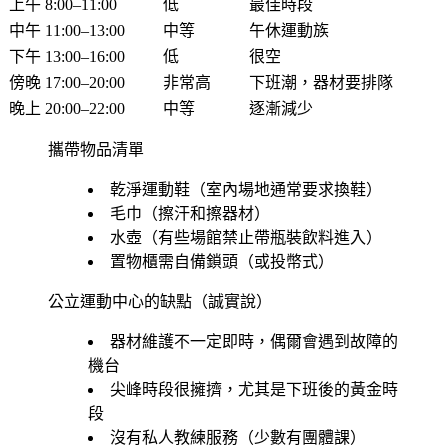
上午 8:00–11:00
低
最佳時段
中午 11:00–13:00
中等
午休運動族
下午 13:00–16:00
低
很空
傍晚 17:00–20:00
非常高
下班潮，器材要排隊
晚上 20:00–22:00
中等
逐漸減少
攜帶物品清單
乾淨運動鞋（室內場地通常要求換鞋）
毛巾（擦汗和擦器材）
水壺（有些場館禁止帶瓶裝飲料進入）
置物櫃需自備鎖頭（或投幣式）
公立運動中心的缺點（誠實說）
器材維護不一定即時，偶爾會遇到故障的
機台
尖峰時段很擁擠，尤其是下班後的黃金時
段
沒有私人教練服務（少數有團體課）