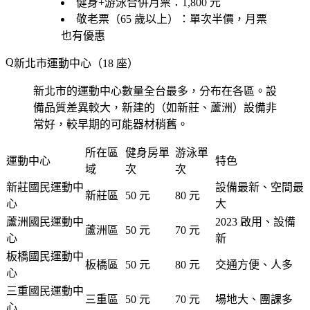
健身+游泳合併月票：1,800 元
敬老票（65 歲以上）：單次半價，月票
也有優惠
新北市運動中心（18 座）
新北市的運動中心數量全台最多，分布在各區。設
備品質差異較大，新建的（如新莊、蘆洲）設備非
常好，較早期的可能器材稍舊。
所在區
健身房單
游泳單
運動中心
特色
域
次
次
新莊國民運動中
設備最新、空間最
新莊區
50 元
80 元
心
大
蘆洲國民運動中
2023 啟用、設備
蘆洲區
50 元
70 元
心
新
板橋國民運動中
板橋區
50 元
80 元
交通方便、人多
心
三重國民運動中
三重區
50 元
70 元
場地大、團課多
心