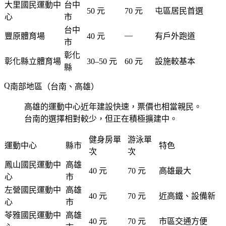
大里國民運動中
台中
50 元
70 元
屯區居民首選
心
市
台中
—
豐原體育場
40 元
有戶外跑道
市
彰化
彰化縣立體育場
30–50 元
60 元
設施較基本
縣
南部地區（台南、高雄）
高雄的運動中心近年建設快速，票價也相當親民。
台南的選擇相對較少，但正在積極擴建中。
健身房單
游泳單
運動中心
縣市
特色
次
次
鳳山國民運動中
高雄
40 元
70 元
高雄最大
心
市
左營國民運動中
高雄
40 元
70 元
近高鐵、設備新
心
市
苓雅國民運動中
高雄
40 元
70 元
市區交通方便