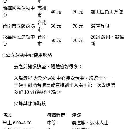
心
市
前鎮國民運動中
高雄
40 元
70 元
加工區員工方便
心
市
台南
台南市立體育場
50 元
70 元
選擇有限
市
永華國民運動中
台南
2024 啟用、設備
50 元
70 元
心
市
新
公立運動中心使用攻略
去之前知道這些，體驗會好很多：
入場流程
大部分運動中心接受現金、悠遊卡、一
卡通。到櫃台購票或直接刷卡入場。第一次去建議
多留 10 分鐘辦理登記。
尖峰與離峰時段
時段
擁擠程度
建議
早上 6:00–8:00
中等
晨運族、退休人士