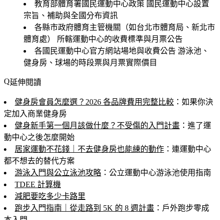
教育部體育署國民運動中心政策
國民運動中心設置
宗旨、補助與全國分布資訊
各縣市政府體育主管機關（如台北市體育局、新北市
體育處）
所轄運動中心的收費標準與月票公告
各國民運動中心官方網站場地與收費公告
游泳池、
健身房、球場的時段票與月票實際價目
延伸閱讀
健身房會員怎麼選？2026 各品牌費用完整比較
：如果你決
定加入商業健身房
健身新手第一個月該做什麼？不受傷的入門計畫
：進了運
動中心之後怎麼開始
居家運動不花錢｜不去健身房也能練的動作
：連運動中心
都不想去的替代方案
游泳入門與公立泳池攻略
：公立運動中心游泳池使用指南
TDEE 計算機
減肥要吃多少卡路里
跑步入門指南｜從走路到 5K 的 8 週計畫
：戶外跑步零成
本入門