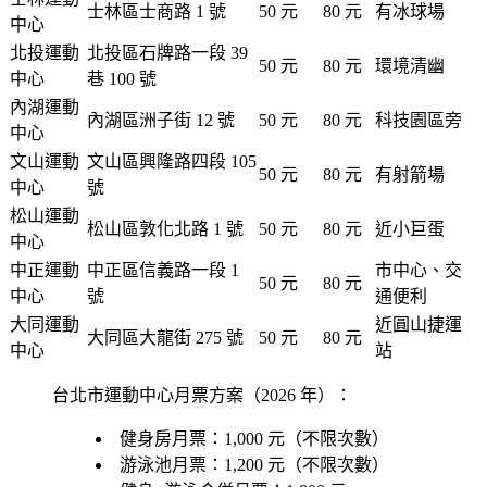
士林區士商路 1 號
50 元
80 元
有冰球場
中心
北投運動
北投區石牌路一段 39
50 元
80 元
環境清幽
中心
巷 100 號
內湖運動
內湖區洲子街 12 號
50 元
80 元
科技園區旁
中心
文山運動
文山區興隆路四段 105
50 元
80 元
有射箭場
中心
號
松山運動
松山區敦化北路 1 號
50 元
80 元
近小巨蛋
中心
中正運動
中正區信義路一段 1
市中心、交
50 元
80 元
中心
號
通便利
大同運動
近圓山捷運
大同區大龍街 275 號
50 元
80 元
中心
站
台北市運動中心月票方案（2026 年）：
健身房月票：1,000 元（不限次數）
游泳池月票：1,200 元（不限次數）