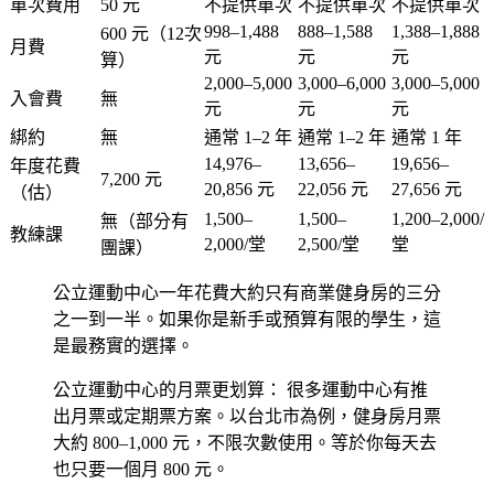
單次費用
50 元
不提供單次
不提供單次
不提供單次
998–1,488
888–1,588
1,388–1,888
600 元（12次
月費
元
元
元
算）
2,000–5,000
3,000–6,000
3,000–5,000
入會費
無
元
元
元
綁約
無
通常 1–2 年
通常 1–2 年
通常 1 年
14,976–
13,656–
19,656–
年度花費
7,200 元
20,856 元
22,056 元
27,656 元
（估）
1,500–
1,500–
1,200–2,000/
無（部分有
教練課
2,000/堂
2,500/堂
堂
團課）
公立運動中心一年花費大約只有商業健身房的三分
之一到一半。如果你是新手或預算有限的學生，這
是最務實的選擇。
公立運動中心的月票更划算：
很多運動中心有推
出月票或定期票方案。以台北市為例，健身房月票
大約 800–1,000 元，不限次數使用。等於你每天去
也只要一個月 800 元。