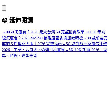
📖
延伸閱讀
→
0050 怎麼買？2026 元大台灣 50 完整投資教學
→
0050 年均
線怎麼看？2026 MA240 偏離度查詢與加碼時機
→
30 歲前要完
成的 5 件理財大事｜2026 完整指南
→
5G 吃到飽三家電信比較
2026｜中華、台哥大、遠傳月租實算
→
5K 10K 訓練 2026｜菜
單、時程、實戰指南