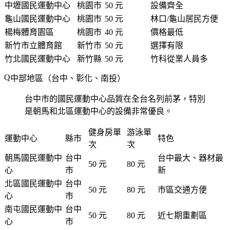
中壢國民運動中心
桃園市
50 元
設備齊全
龜山國民運動中心
桃園市
50 元
林口/龜山居民方便
楊梅體育園區
桃園市
40 元
價格最低
新竹市立體育館
新竹市
50 元
選擇有限
竹北國民運動中心
新竹縣
50 元
竹科從業人員多
中部地區（台中、彰化、南投）
台中市的國民運動中心品質在全台名列前茅，特別
是朝馬和北區運動中心的設備非常優良。
健身房單
游泳單
運動中心
縣市
特色
次
次
朝馬國民運動中
台中
台中最大、器材最
50 元
80 元
心
市
新
北區國民運動中
台中
50 元
80 元
市區交通方便
心
市
南屯國民運動中
台中
50 元
80 元
近七期重劃區
心
市