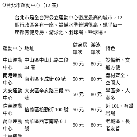
台北市運動中心（12 座）
台北市是全台灣公立運動中心密度最高的城市，12
個行政區各有一座。設備水準普遍很高，幾乎每一
座都有健身房、游泳池、羽球場、籃球場。
健身房
游泳
運動中心
地址
特色
單次
單次
中山運動
中山區中山北路二段
設備新、交
50 元
80 元
中心
44 巷
通方便
南港運動
器材齊全、
南港區玉成街 69 號
50 元
80 元
中心
空間大
大安運動
大安區辛亥路三段 55
學區旁、人
50 元
80 元
中心
號
潮多
信義運動
近 101、有攀
信義區松勤街 100 號
50 元
80 元
中心
岩場
萬華運動
萬華區西寧南路 6-1
老城區、長
50 元
80 元
中心
號
者友善
士林運動