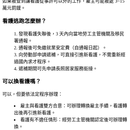
如果被查到讓看護從事許可以外的工作，雇主可能被處
3~15
萬元罰鍰
。
看護逃跑怎麼辦？
發現看護失聯後，
3 天內
向當地勞工主管機關及移民
署通報。
通報後可免繳就業安定費（自通報日起）。
向勞動部申請遞補，可直接引進新看護，不需重新經
過國內求才程序。
遞補期間可先申請長照居家服務銜接。
可以換看護嗎？
可以，但要依法定程序辦理：
雇主與看護雙方合意
：可辦理轉換雇主手續，看護轉
出後再引進新看護。
看護有不適任情形
：經勞工主管機關認定後可辦理轉
換。