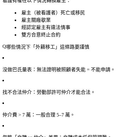
看護有權在以下情況轉換雇主：
雇主（被看護者）死亡或移民
雇主關廠歇業
經認定雇主有違法情事
雙方合意終止合約
哪些情況下「外籍移工」這條路要謹慎
沒做巴氏量表
：無法證明被照顧者失能 = 不能申請。
找不合法仲介
：勞動部許可仲介才能合法。
仲介費 > 7 萬
：一般合理 5–7 萬。