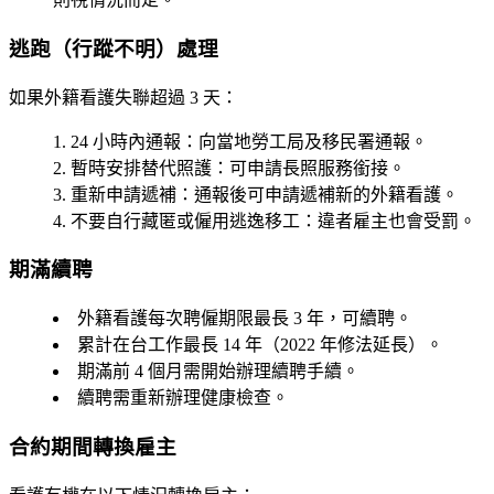
逃跑（行蹤不明）處理
如果外籍看護失聯超過 3 天：
24 小時內通報
：向當地勞工局及移民署通報。
暫時安排替代照護
：可申請長照服務銜接。
重新申請遞補
：通報後可申請遞補新的外籍看護。
不要自行藏匿或僱用逃逸移工
：違者雇主也會受罰。
期滿續聘
外籍看護每次聘僱期限最長
3 年
，可續聘。
累計在台工作最長
14 年
（2022 年修法延長）。
期滿前
4 個月
需開始辦理續聘手續。
續聘需重新辦理健康檢查。
合約期間轉換雇主