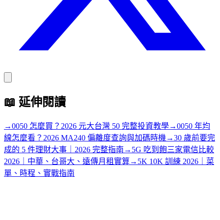
📖
延伸閱讀
→
0050 怎麼買？2026 元大台灣 50 完整投資教學
→
0050 年均
線怎麼看？2026 MA240 偏離度查詢與加碼時機
→
30 歲前要完
成的 5 件理財大事｜2026 完整指南
→
5G 吃到飽三家電信比較
2026｜中華、台哥大、遠傳月租實算
→
5K 10K 訓練 2026｜菜
單、時程、實戰指南