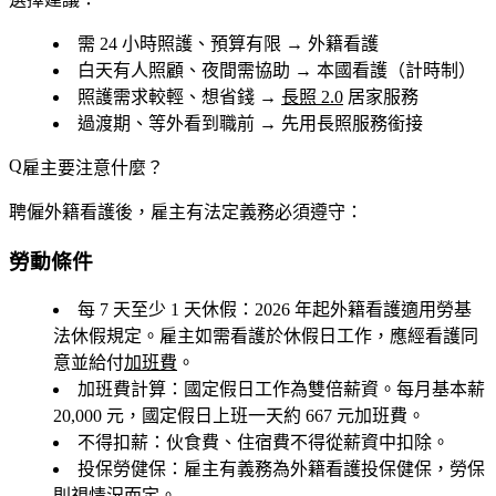
需 24 小時照護、預算有限
→ 外籍看護
白天有人照顧、夜間需協助
→ 本國看護（計時制）
照護需求較輕、想省錢
→
長照 2.0
居家服務
過渡期、等外看到職前
→ 先用長照服務銜接
雇主要注意什麼？
聘僱外籍看護後，雇主有法定義務必須遵守：
勞動條件
每 7 天至少 1 天休假
：2026 年起外籍看護適用勞基
法休假規定。雇主如需看護於休假日工作，應經看護同
意並給付
加班費
。
加班費計算
：國定假日工作為雙倍薪資。每月基本薪
20,000 元，國定假日上班一天約 667 元加班費。
不得扣薪
：伙食費、住宿費不得從薪資中扣除。
投保勞健保
：雇主有義務為外籍看護投保健保，勞保
則視情況而定。