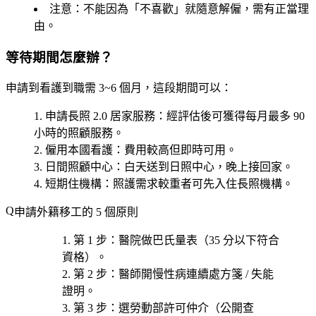
注意
：不能因為「不喜歡」就隨意解僱，需有正當理
由。
等待期間怎麼辦？
申請到看護到職需 3~6 個月，這段期間可以：
申請長照 2.0 居家服務
：經評估後可獲得每月最多 90
小時的照顧服務。
僱用本國看護
：費用較高但即時可用。
日間照顧中心
：白天送到日照中心，晚上接回家。
短期住機構
：照護需求較重者可先入住長照機構。
申請外籍移工的 5 個原則
第 1 步
：醫院
做巴氏量表
（35 分以下符合
資格）。
第 2 步
：醫師開
慢性病連續處方箋 / 失能
證明
。
第 3 步
：選
勞動部許可仲介
（公開查