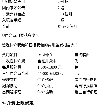
申請招募許可
2~4 週
國內求才公告
2 週
引進外籍看護
1~3 個月
入境後手續
1 週
合計
約 3~6 個月
仲介費用要花多少？
透過仲介聘僱和直接聘僱的費用差異相當大：
費用項目
透過仲介
直接聘僱
一次性仲介費
含在月費中
免
每月服務費
1,500~1,800 元
免
三年仲介費合計
54,000~64,800 元
0 元
辦理文件
仲介代辦
雇主自行處理
翻譯協助
仲介提供
需自行找翻譯
出問題處理
仲介協助
雇主自行處理
仲介費上限規定