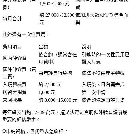
仲介服務費（月
國內仲介每月收取的服務
1,500~1,800 元
攤）
費
約 27,000~32,300
依加班天數和伙食標準而
每月合計
元
異
此外還有一次性費用：
費用項目
金額
說明
依合約（通常含在
引進時的一次性費用已
國內仲介費
月費中）
攤入月費
國外仲介費（買
由看護自行負擔
依法不得由雇主轉嫁
工費）
入境體檢費
約 2,500 元
入境後 3 日內需完成
居留證規費
1,000 元
第一次申請
來回機票
約 8,000~15,000 元
依合約決定由誰負擔
每年總支出約 32~39 萬元
，這是決定是否聘僱外籍看護前最
重要的評估數字。
申請資格：巴氏量表怎麼評？