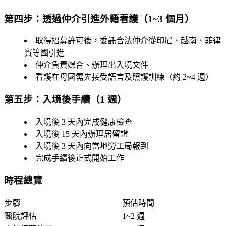
第四步：透過仲介引進外籍看護（1~3 個月）
取得招募許可後，委託合法仲介從印尼、越南、菲律
賓等國引進
仲介負責媒合、辦理出入境文件
看護在母國需先接受語言及照護訓練（約 2~4 週）
第五步：入境後手續（1 週）
入境後
3 天內
完成健康檢查
入境後
15 天內
辦理居留證
入境後
3 天內
向當地勞工局報到
完成手續後正式開始工作
時程總覽
步驟
預估時間
醫院評估
1~2 週