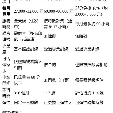
項目
每月
部分負擔 16%（約
27,000~32,000 元
60,000~80,000 元
費用
3,000~8,000 元）
服務
全天候（住家
依時數計費（通
每月最多約 90 小時
時間
中）
常 8~12 小時）
語言
需磨合（多為印
無障礙
無障礙
溝通
尼、越南籍）
專業
基本照護訓練
受過專業訓練
受過專業訓練
度
可否
限照顧被看護人
做家
依合約
僅限被照顧者相關
相關
事
申請
巴氏量表 60 分
無門檻（自費）
需長照等級評估
門檻
以下
等待
3~6 個月
1~2 週
評估後約 1~4 週
時間
彈性
固定一人照顧
可更換、彈性大
可彈性調整時數
選擇建議：