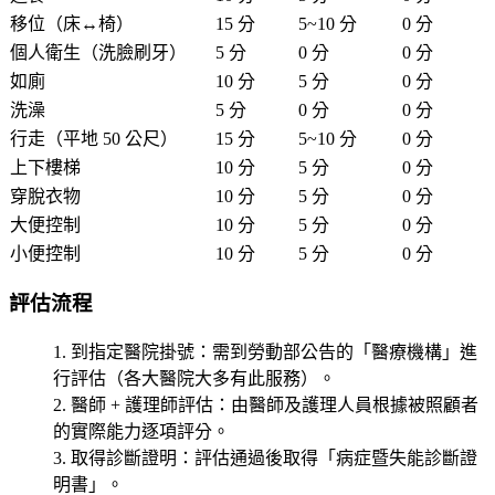
移位（床↔椅）
15 分
5~10 分
0 分
個人衛生（洗臉刷牙）
5 分
0 分
0 分
如廁
10 分
5 分
0 分
洗澡
5 分
0 分
0 分
行走（平地 50 公尺）
15 分
5~10 分
0 分
上下樓梯
10 分
5 分
0 分
穿脫衣物
10 分
5 分
0 分
大便控制
10 分
5 分
0 分
小便控制
10 分
5 分
0 分
評估流程
到指定醫院掛號
：需到勞動部公告的「醫療機構」進
行評估（各大醫院大多有此服務）。
醫師 + 護理師評估
：由醫師及護理人員根據被照顧者
的實際能力逐項評分。
取得診斷證明
：評估通過後取得「病症暨失能診斷證
明書」。