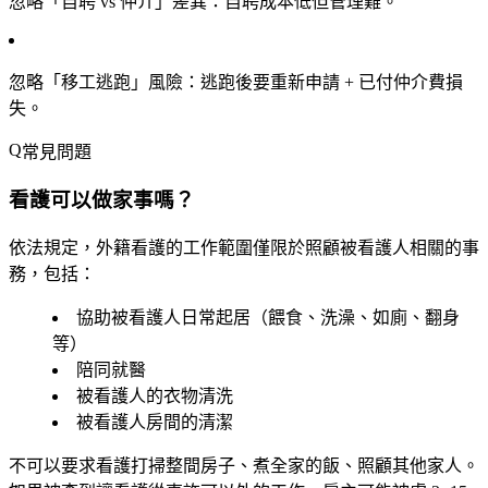
忽略「自聘 vs 仲介」差異
：自聘成本低但管理難。
忽略「移工逃跑」風險
：逃跑後要重新申請 + 已付仲介費損
失。
常見問題
看護可以做家事嗎？
依法規定，外籍看護的工作範圍
僅限於照顧被看護人相關的事
務
，包括：
協助被看護人日常起居（餵食、洗澡、如廁、翻身
等）
陪同就醫
被看護人的衣物清洗
被看護人房間的清潔
不可以
要求看護打掃整間房子、煮全家的飯、照顧其他家人。