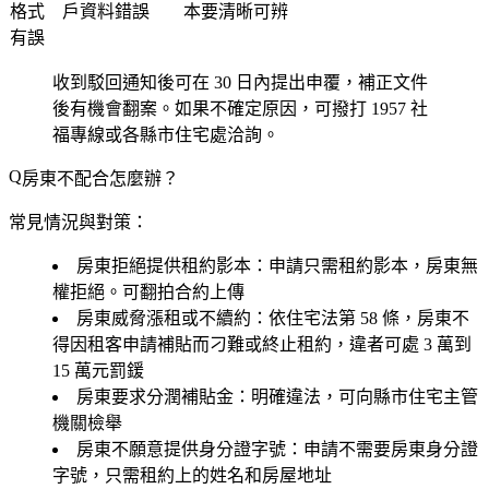
格式
戶資料錯誤
本要清晰可辨
有誤
收到駁回通知後可在 30 日內提出
申覆
，補正文件
後有機會翻案。如果不確定原因，可撥打 1957 社
福專線或各縣市住宅處洽詢。
房東不配合怎麼辦？
常見情況與對策：
房東拒絕提供租約影本
：申請只需租約影本，房東無
權拒絕。可翻拍合約上傳
房東威脅漲租或不續約
：依住宅法第 58 條，房東不
得因租客申請補貼而刁難或終止租約，違者可處 3 萬到
15 萬元罰鍰
房東要求分潤補貼金
：明確違法，可向縣市住宅主管
機關檢舉
房東不願意提供身分證字號
：申請不需要房東身分證
字號，只需租約上的姓名和房屋地址