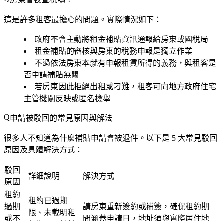
這是許多租客最擔心的問題。實際情況如下：
政府
不會主動將租金補貼資訊通報
給房東或國稅局
租金補貼的審核與房東的稅務申報是
獨立作業
不過依法房東本就有申報租賃所得的義務，與租客是
否申請補貼無關
若房東因此拒絕出租或刁難，租客可向地方政府住宅
主管機關反映或匿名檢舉
申請被駁回的常見原因與解法
很多人不知道為什麼補貼申請會被退件。以下是 5 大常見駁回
原因及具體解決方式：
駁回
詳細說明
解決方式
原因
租約
租約已過期
過期
請房東重新簽約或補簽，確保租約期
限、未載明租
或不
間涵蓋申請日，地址須與實際居住地