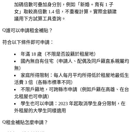
加碼倍數可疊加身分別，例如「新婚 + 育有 1 子
女」取較高倍數 1.4 倍，不重複計算。實際金額建
議用下方試算工具查詢。
誰可以申請租金補貼？
符合以下條件即可申請：
年滿 18 歲
（不限是否設籍於租屋地）
國內無自有住宅
（申請人、配偶及同戶籍直系親屬均
無）
家庭所得限制
：每人每月平均所得低於租屋地最低生
活費 3 倍（各縣市標準不同）
不限戶籍地
，可跨縣市申請（例如戶籍在高雄、在台
北租屋也可申請）
學生也可以申請
：2023 年起取消學生身分限制，在
外租屋的大學生同樣適用
租金補貼怎麼申請？