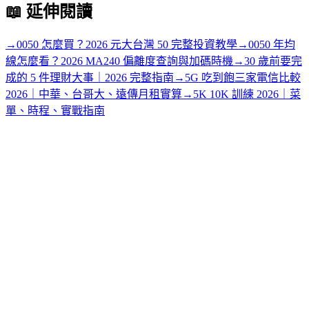
📖
延伸閱讀
→
0050 怎麼買？2026 元大台灣 50 完整投資教學
→
0050 年均
線怎麼看？2026 MA240 偏離度查詢與加碼時機
→
30 歲前要完
成的 5 件理財大事｜2026 完整指南
→
5G 吃到飽三家電信比較
2026｜中華、台哥大、遠傳月租實算
→
5K 10K 訓練 2026｜菜
單、時程、實戰指南