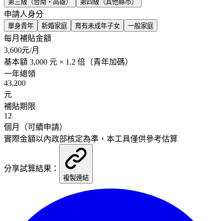
第三級（台南・高雄）
第四級（其他縣市）
申請人身分
單身青年
新婚家庭
育有未成年子女
一般家庭
每月補貼金額
3,600
元/月
基本額
3,000
元 ×
1.2
倍
（青年加碼）
一年總領
43,200
元
補貼期限
12
個月（可續申請）
實際金額以內政部核定為準，本工具僅供參考估算
分享試算結果：
複製連結