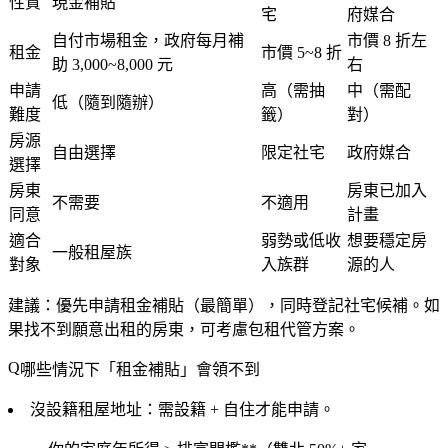
性質
現金補貼
宅
府媒合
自付市場租金，政府每月補
市價 8 折左
租金
市價 5~8 折
助 3,000~8,000 元
右
申請
高（需抽
中（需配
低（隨到隨辦）
難度
籤）
對）
房源
自由選擇
限定社宅
政府媒合
選擇
房東
房東已加入
不需要
不適用
同意
計畫
適合
弱勢或低收
想要穩定房
一般租屋族
對象
入族群
源的人
建議
：優先申請租金補貼（最簡單），同時登記社宅候補。如
果找不到願意出租的房東，可考慮包租代管方案。
哪些情況下「租金補貼」會領不到
沒設籍租屋地址
：需設籍 + 自住才能申請。