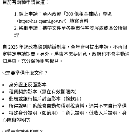
目前有兩種申請管道：
線上申請
：至內政部「300 億租金補貼」專區
（
https://has.cpami.gov.tw/）填寫資料
臨櫃申請
：攜帶文件至各縣市住宅發展處或區公所辦
理
自 2025 年起改為
隨到隨辦
制度，全年皆可提出申請，不再限
定特定申請期間。另外，房東
不需要同意
，政府也不會主動通
知房東，充分保護租客權益。
需要準備什麼文件？
身分證
正反面影本
租賃契約
影本（需在有效期限內）
郵局或銀行帳戶
封面影本（撥款用）
所得證明
：系統會自動勾稽財稅資料，通常不需自行準備
特殊身分證明
（如適用）：育兒證明、
低收入戶
證明、身
心障礙證明等
房東會被查稅嗎？