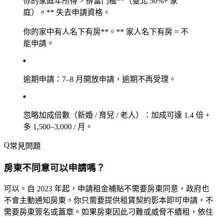
你的
家庭年所得 > 排富門檻**（雙北 50%+ 家
庭）。** 失去申請資格。
你的
家中有人名下有房**。** 家人名下有房 = 不
能申請。
逾期申請
：7–8 月開放申請，逾期不再受理。
忽略加成倍數（新婚 / 育兒 / 老人）
：加成可達 1.4 倍 +
多 1,500–3,000 / 月。
常見問題
房東不同意可以申請嗎？
可以。自 2023 年起，申請租金補貼
不需要房東同意
，政府也
不會主動通知房東。你只需要提供租賃契約影本即可申請，不
需要房東簽名或蓋章。如果房東因此刁難或威脅不續租，依住