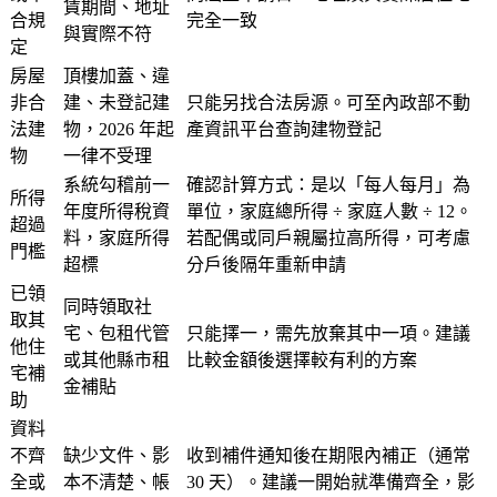
賃期間、地址
合規
完全一致
與實際不符
定
房屋
頂樓加蓋、違
非合
建、未登記建
只能另找合法房源。可至內政部不動
法建
物，2026 年起
產資訊平台查詢建物登記
物
一律不受理
系統勾稽前一
確認計算方式：是以「每人每月」為
所得
年度所得稅資
單位，家庭總所得 ÷ 家庭人數 ÷ 12。
超過
料，家庭所得
若配偶或同戶親屬拉高所得，可考慮
門檻
超標
分戶後隔年重新申請
已領
同時領取社
取其
宅、包租代管
只能擇一，需先放棄其中一項。建議
他住
或其他縣市租
比較金額後選擇較有利的方案
宅補
金補貼
助
資料
不齊
缺少文件、影
收到補件通知後在期限內補正（通常
全或
本不清楚、帳
30 天）。建議一開始就準備齊全，影