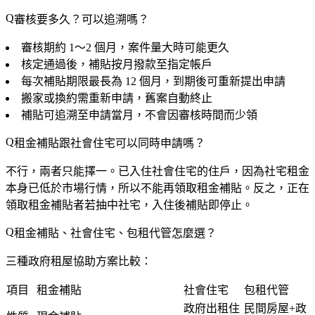
審核要多久？可以追溯嗎？
審核期約
1～2 個月
，案件量大時可能更久
核定通過後，補貼
按月撥款
至指定帳戶
每次補貼期限最長為
12 個月
，到期後可重新提出申請
搬家或換約
需重新申請，舊案自動終止
補貼可追溯至申請當月，不會因審核時間而少領
租金補貼跟社會住宅可以同時申請嗎？
不行，兩者只能
擇一
。已入住社會住宅的住戶，因為社宅租金
本身已低於市場行情，所以不能再領取租金補貼。反之，正在
領取租金補貼者若抽中社宅，入住後補貼即停止。
租金補貼、社會住宅、包租代管怎麼選？
三種政府租屋協助方案比較：
項目
租金補貼
社會住宅
包租代管
政府出租住
民間房屋+政