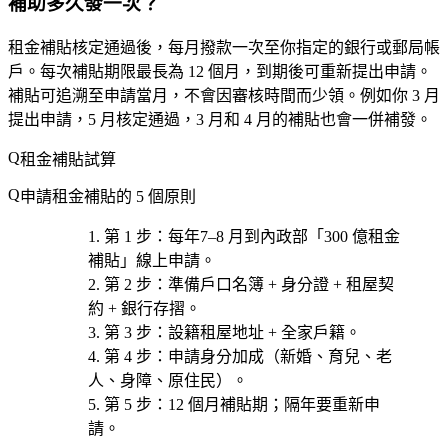
補助多久發一次？
租金補貼核定通過後，
每月撥款一次
至你指定的銀行或郵局帳
戶。每次補貼期限最長為 12 個月，到期後可重新提出申請。
補貼可追溯至申請當月，不會因審核時間而少領。例如你 3 月
提出申請，5 月核定通過，3 月和 4 月的補貼也會一併補發。
租金補貼試算
申請租金補貼的 5 個原則
第 1 步
：每年
7–8 月
到內政部「300 億租金
補貼」線上申請。
第 2 步
：準備
戶口名簿 + 身分證 + 租屋契
約 + 銀行存摺
。
第 3 步
：
設籍租屋地址
+ 全家戶籍。
第 4 步
：申請
身分加成
（新婚、育兒、老
人、身障、原住民）。
第 5 步
：
12 個月補貼期
；隔年要重新申
請。