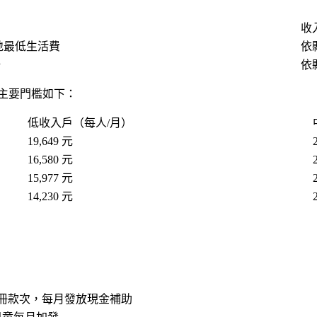
收
地最低生活費
依縣
倍
依縣
年主要門檻如下：
低收入戶（每人/月）
19,649 元
16,580 元
15,977 元
14,230 元
冊款次，每月發放現金補助