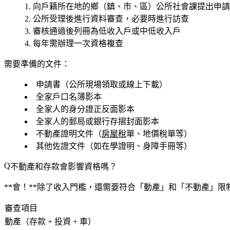
向
戶籍所在地
的鄉（鎮、市、區）公所社會課提出申請
公所受理後進行資料審查，必要時進行訪查
審核通過後列冊為低收入戶或中低收入戶
每年需辦理一次資格複查
需要準備的文件：
申請書（公所現場領取或線上下載）
全家戶口名簿影本
全家人的身分證正反面影本
全家人的郵局或銀行存摺封面影本
不動產證明文件（
房屋稅
單、地價稅單等）
其他佐證文件（如在學證明、身障手冊等）
不動產和存款會影響資格嗎？
**會！**除了收入門檻，還需要符合「動產」和「不動產」限
審查項目
動產（存款 + 投資 + 車）