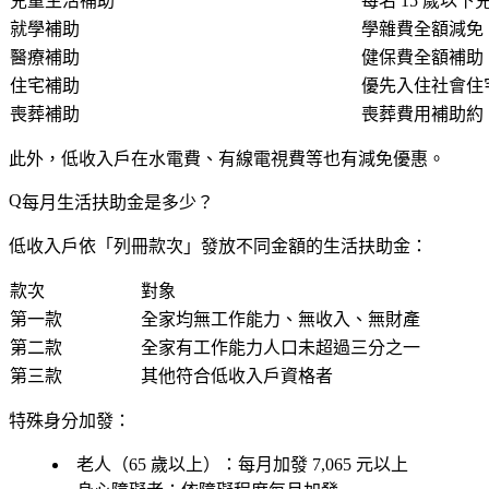
兒童生活補助
每名 15 歲以
就學補助
學雜費全額減免
醫療補助
健保費全額補助
住宅補助
優先入住社會住
喪葬補助
喪葬費用補助約 1
此外，低收入戶在水電費、有線電視費等也有減免優惠。
每月生活扶助金是多少？
低收入戶依「列冊款次」發放不同金額的生活扶助金：
款次
對象
第一款
全家均無工作能力、無收入、無財產
第二款
全家有工作能力人口未超過三分之一
第三款
其他符合低收入戶資格者
特殊身分加發：
老人（65 歲以上）
：每月加發 7,065 元以上