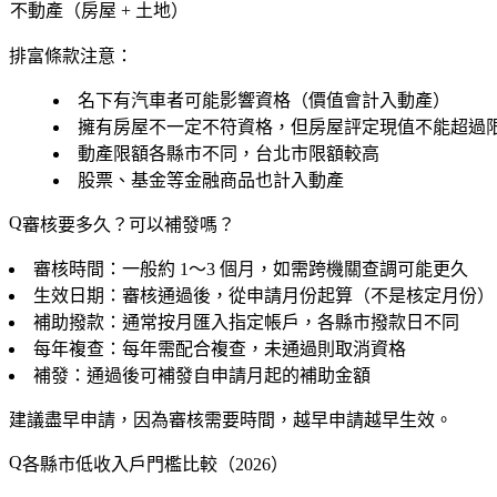
不動產（房屋 + 土地）
排富條款注意：
名下有汽車者可能影響資格（價值會計入動產）
擁有房屋不一定不符資格，但房屋評定現值不能超過
動產限額各縣市不同，台北市限額較高
股票、基金等金融商品也計入動產
審核要多久？可以補發嗎？
審核時間
：一般約 1～3 個月，如需跨機關查調可能更久
生效日期
：審核通過後，從
申請月份起
算（不是核定月份）
補助撥款
：通常按月匯入指定帳戶，各縣市撥款日不同
每年複查
：每年需配合複查，未通過則取消資格
補發
：通過後可補發自申請月起的補助金額
建議盡早申請，因為審核需要時間，越早申請越早生效。
各縣市低收入戶門檻比較（2026）