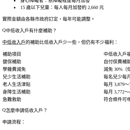
身心障礙者
：依障礙程度每月加發
15 歲以下兒童
：每人每月加發約 2,660 元
實際金額由各縣市政府訂定，每年可能調整。
中低收入戶有什麼補助？
中低收入戶
的補助比低收入戶少一些，但仍有不少福利：
補助項目
中低收入戶
健保補助
自付保費補助
學雜費減免
減免 30%
兒少生活補助
每名兒少每月約
老人生活津貼
每月 3,879～7
身障生活補助
每月 3,772～4
急難救助
符合條件可
怎麼申請低收入戶？
申請流程：