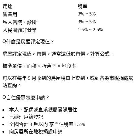
用途
稅率
3% ~ 5%
營業用
3% ~ 5%
私人醫院、診所
1.5% ~ 2.5%
人民團體非營業
什麼是房屋評定現值？
房屋評定現值 ≠ 市價，通常遠低於市價。計算公式：
標準單價 × 面積 × 折舊率 × 地段率
可以在每年 5 月收到的房屋稅單上查到，或到各縣市稅捐處網
站查詢。
自住優惠怎麼申請？
本人、配偶或直系親屬實際居住
已辦理戶籍登記
全國合計
3 戶以內
享自住稅率 1.2%
向房屋所在地稅捐處申請