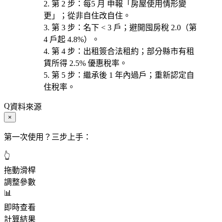
第 2 步
：每
5 月
申報「房屋使用情形變
更」；從非自住改自住。
第 3 步
：
名下 < 3 戶
；避開囤房稅 2.0（第
4 戶起 4.8%）。
第 4 步
：出租
簽合法租約
；部分縣市有租
賃所得 2.5% 優惠稅率。
第 5 步
：
繼承後 1 年內過戶
；重新認定自
住稅率。
資料來源
×
第一次使用？三步上手：
👆
拖動滑桿
調整參數
📊
即時查看
計算結果