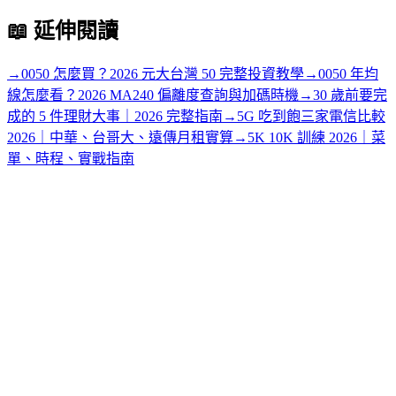
📖
延伸閱讀
→
0050 怎麼買？2026 元大台灣 50 完整投資教學
→
0050 年均
線怎麼看？2026 MA240 偏離度查詢與加碼時機
→
30 歲前要完
成的 5 件理財大事｜2026 完整指南
→
5G 吃到飽三家電信比較
2026｜中華、台哥大、遠傳月租實算
→
5K 10K 訓練 2026｜菜
單、時程、實戰指南