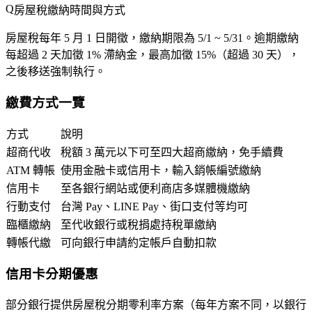
房屋稅繳納時間與方式
房屋稅每年
5 月 1 日開徵
，繳納期限為
5/1 ~ 5/31
。逾期繳納
每超過 2 天加徵
1% 滯納金
，最高加徵
15%
（超過 30 天），
之後移送強制執行。
繳費方式一覽
方式
說明
超商代收
稅額 3 萬元以下可至四大超商繳納，免手續費
ATM 轉帳
使用金融卡或信用卡，輸入銷帳編號繳納
信用卡
至各銀行網站或便利商店多媒體機繳納
行動支付
台灣 Pay、LINE Pay、街口支付等均可
臨櫃繳納
至代收銀行或稅捐處持稅單繳納
轉帳代繳
可向銀行申請約定帳戶自動扣款
信用卡分期優惠
部分銀行提供房屋稅分期零利率方案（每年方案不同，以銀行