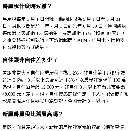
房屋稅什麼時候繳？
房屋稅每年
5 月 1 日開徵
，繳納期限為 5 月 1 日至 5 月 31
日。課稅期間是前一年 7 月 1 日到當年 6 月 30 日。逾期繳納
每超過 2 天加徵 1% 滯納金，最高加徵 15%（超過 30 天），
之後會移送強制執行。可透過超商、ATM、信用卡、行動支
付或臨櫃等方式繳納。
自住跟非自住差多少？
差距非常大。自住用房屋稅率為
1.2%
，非自住第 1 戶稅率為
2%～3.6%，3 戶以上最高可達
4.8%
。以房屋評定現值 100 萬
為例，自住每年繳 12,000 元，非自住 3 戶以上在台北市要繳
48,000 元，差了
4 倍
。自住優惠的條件是：本人、配偶或直系
親屬實際居住且辦妥戶籍登記，全國合計 3 戶以內。
新屋房屋稅比舊屋高嗎？
是的，而且差距很大。新屋的房屋評定現值較高（標準單價