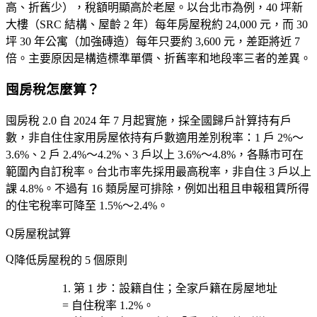
高、折舊少），稅額明顯高於老屋。以台北市為例，40 坪新
大樓（SRC 結構、屋齡 2 年）每年房屋稅約 24,000 元，而 30
坪 30 年公寓（加強磚造）每年只要約 3,600 元，差距將近
7
倍
。主要原因是構造標準單價、折舊率和地段率三者的差異。
囤房稅怎麼算？
囤房稅 2.0 自 2024 年 7 月起實施，採
全國歸戶
計算持有戶
數，非自住住家用房屋依持有戶數適用差別稅率：1 戶 2%～
3.6%、2 戶 2.4%～4.2%、3 戶以上 3.6%～4.8%，各縣市可在
範圍內自訂稅率。台北市率先採用最高稅率，非自住 3 戶以上
課 4.8%。不過有 16 類房屋可排除，例如出租且申報租賃所得
的住宅稅率可降至 1.5%～2.4%。
房屋稅試算
降低房屋稅的 5 個原則
第 1 步
：
設籍自住
；全家戶籍在房屋地址
= 自住稅率 1.2%。