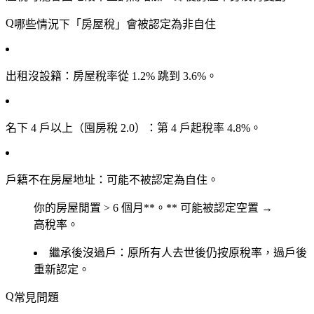
哪些情況下「房屋稅」會被認定為非自住
出租沒設籍
：房屋稅率從 1.2% 跳到 3.6%。
名下 4 戶以上（囤房稅 2.0）
：第 4 戶起稅率 4.8%。
戶籍不在房屋地址
：可能不被認定為自住。
你的房屋
閒置 > 6 個月**。** 可能被認定空置 →
高稅率。
繼承後沒過戶
：原所有人去世後仍按原稅率，過戶後
重新認定。
常見問題