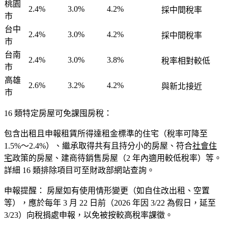
桃園
2.4%
3.0%
4.2%
採中間稅率
市
台中
2.4%
3.0%
4.2%
採中間稅率
市
台南
2.4%
3.0%
3.8%
稅率相對較低
市
高雄
2.6%
3.2%
4.2%
與新北接近
市
16 類特定房屋可免課囤房稅：
包含出租且申報租賃所得達租金標準的住宅（稅率可降至
1.5%～2.4%）、繼承取得共有且持分小的房屋、符合
社會住
宅
政策的房屋、建商待銷售房屋（2 年內適用較低稅率）等。
詳細 16 類排除項目可至財政部網站查詢。
申報提醒：
房屋如有使用情形變更（如自住改出租、空置
等），應於每年
3 月 22 日前
（2026 年因 3/22 為假日，延至
3/23）向稅捐處申報，以免被按較高稅率課徵。