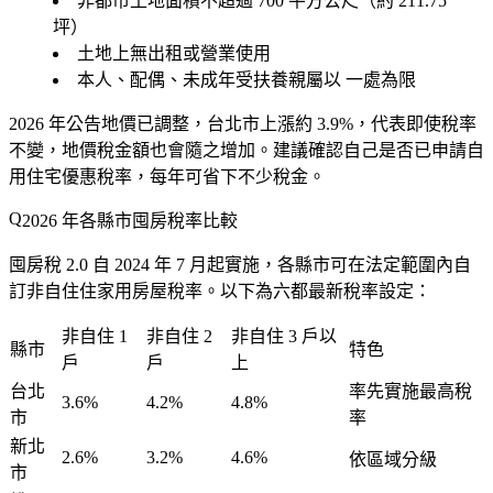
非都市土地面積不超過 700 平方公尺（約 211.75
坪）
土地上無出租或營業使用
本人、配偶、未成年受扶養親屬以
一處為限
2026 年公告地價已調整，台北市上漲約 3.9%，代表即使稅率
不變，地價稅金額也會隨之增加。建議確認自己是否已申請自
用住宅優惠稅率，每年可省下不少稅金。
2026 年各縣市囤房稅率比較
囤房稅 2.0 自 2024 年 7 月起實施，各縣市可在法定範圍內自
訂非自住住家用房屋稅率。以下為六都最新稅率設定：
非自住 1
非自住 2
非自住 3 戶以
縣市
特色
戶
戶
上
台北
率先實施最高稅
3.6%
4.2%
4.8%
市
率
新北
2.6%
3.2%
4.6%
依區域分級
市