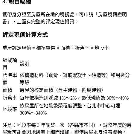
3. 親自臨櫃
攜帶身分證至房屋所在地的稅捐處，可申請「房屋稅籍證明
書」，上面有完整的評定現值資訊。
評定現值計算方式
房屋評定現值 =
標準單價 × 面積 × 折舊率 × 地段率
組成項
說明
目
標準單
依構造材料（鋼骨、鋼筋混凝土、磚造等）和用途分
價
等級
面積
房屋的核定面積（含主建物、附屬建物）
折舊率
每年依構造別遞減 1%～2%，最低殘值為 30%～40%
依房屋所在地段繁榮程度調整，台北市中心可達
地段率
300%～340%
注意：地段率每 3 年調整一次（各縣市不同），調整年度的房
屋稅可能會因地段率上調而增加，即使房屋本身沒有變動。