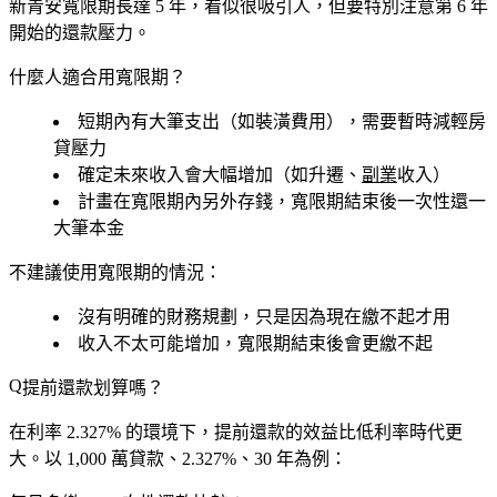
新青安寬限期長達 5 年
，看似很吸引人，但要特別注意第 6 年
開始的還款壓力。
什麼人適合用寬限期？
短期內有大筆支出（如裝潢費用），需要暫時減輕房
貸壓力
確定未來收入會大幅增加（如升遷、
副業
收入）
計畫在寬限期內另外存錢，寬限期結束後一次性還一
大筆本金
不建議使用寬限期的情況：
沒有明確的財務規劃，只是因為現在繳不起才用
收入不太可能增加，寬限期結束後會更繳不起
提前還款划算嗎？
在利率 2.327% 的環境下，提前還款的效益比低利率時代更
大。以 1,000 萬貸款、2.327%、30 年為例：