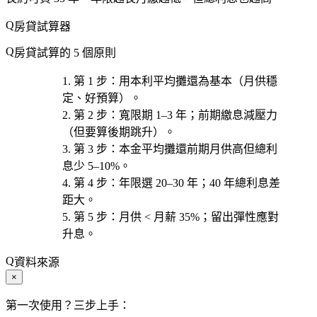
房貸試算器
房貸試算的 5 個原則
第 1 步
：用
本利平均攤還
為基本（月供穩
定、好預算）。
第 2 步
：
寬限期 1–3 年
；前期繳息減壓力
（但要算後期跳升）。
第 3 步
：
本金平均攤還
前期月供高但總利
息少 5–10%。
第 4 步
：
年限選 20–30 年
；40 年總利息差
距大。
第 5 步
：
月供 < 月薪 35%
；留出彈性應對
升息。
資料來源
×
第一次使用？三步上手：