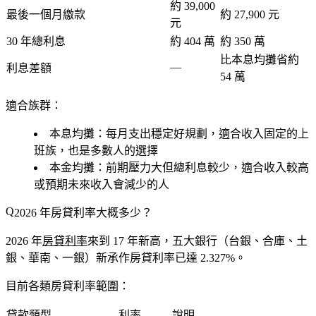
約 39,000
最後一個月繳款
約 27,900 元
元
30 年總利息
約
404 萬
約
350 萬
比本息均攤
省約
—
利息差額
54 萬
適合族群：
本息均攤
：每月支出穩定好規劃，適合收入固定的上
班族，也是多數人的選擇
本金均攤
：前期壓力大但總利息較少，適合收入較高
或預期未來收入會減少的人
2026 年房貸利率大概多少？
2026 年
房貸利率
來到
17 年新高
，五大銀行（台銀、合庫、土
銀、華南、一銀）新承作房貸利率已達
2.327%
。
目前各類房貸利率範圍：
貸款類型
利率
說明