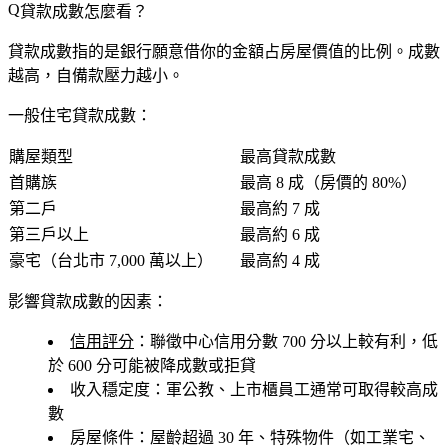
貸款成數怎麼看？
貸款成數指的是銀行願意借你的金額占房屋價值的比例。成數
越高，自備款壓力越小。
一般住宅貸款成數：
購屋類型
最高貸款成數
首購族
最高
8 成
（房價的 80%）
第二戶
最高約
7 成
第三戶以上
最高約
6 成
豪宅（台北市 7,000 萬以上）
最高約
4 成
影響貸款成數的因素：
信用評分
：聯徵中心信用分數 700 分以上較有利，低
於 600 分可能被降成數或拒貸
收入穩定度
：軍公教、上市櫃員工通常可取得較高成
數
房屋條件
：屋齡超過 30 年、特殊物件（如工業宅、