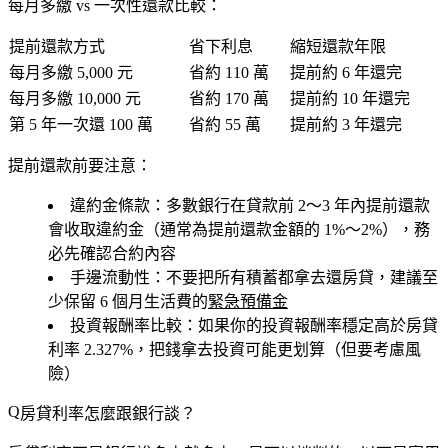
每月多繳 vs 一次性還款比較：
提前還款方式
省下利息
縮短還款年限
每月多繳
5,000 元
省約
110 萬
提前約
6 年
還完
每月多繳
10,000 元
省約
170 萬
提前約
10 年
還完
第 5 年一次還
100 萬
省約
55 萬
提前約
3 年
還完
提前還款前要注意：
違約金條款
：多數銀行在貸款前 2～3 年內提前還款
會收取違約金（通常為提前還款金額的 1%～2%），務
必先確認合約內容
手邊流動性
：不要把所有積蓄都拿去還房貸，建議至
少保留 6 個月生活費的
緊急預備金
投資報酬率比較
：如果你的投資報酬率穩定高於房貸
利率 2.327%，把錢拿去投資可能更划算（但要考慮風
險）
房貸利率怎麼跟銀行談？