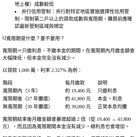
地上權）成數較低
央行信用管制
：央行對特定地區實施選擇性信用管
制，限制第二戶以上的貸款成數與寬限期，購買前應確
認最新管制區域與規定
寬限期是什麼？要不要用？
寬限期＝只繳利息、不繳本金
的期間。在寬限期內月繳金額會
大幅降低，但本金完全沒有減少。
以貸款 1,000 萬、利率 2.327% 為例：
階段
每月繳款
說明
寬限期內（3 年）
約
19,400 元
只繳利息
寬限期後（27 年攤還）
約
41,800 元
本金 + 利息
無寬限期（30 年攤還）
約
39,000 元
正常本息均攤
寬限期結束後月繳金額會
暴增超過 2 倍
（從 19,400 → 41,800
元），而且因為寬限期間本金沒有減少，總利息也會增加。