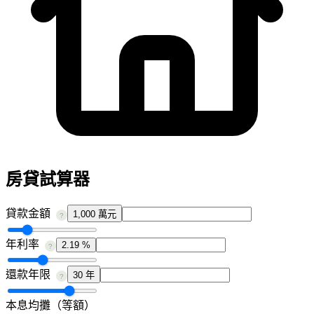
房貸試算器
貸款金額
1,000 萬元
?
年利率
2.19 %
?
還款年限
30 年
?
本息均攤（等額）