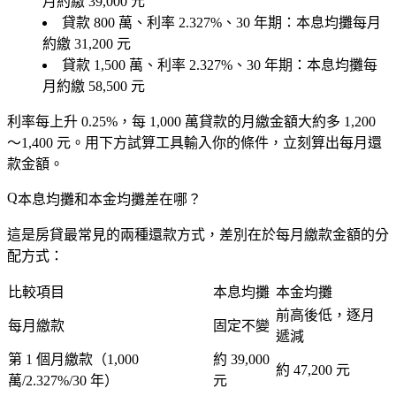
月約繳
39,000 元
貸款
800 萬
、利率 2.327%、
30 年
期：本息均攤每月
約繳
31,200 元
貸款
1,500 萬
、利率 2.327%、
30 年
期：本息均攤每
月約繳
58,500 元
利率每上升 0.25%，每 1,000 萬貸款的月繳金額大約多 1,200
～1,400 元。用下方試算工具輸入你的條件，立刻算出每月還
款金額。
本息均攤和本金均攤差在哪？
這是房貸最常見的兩種還款方式，差別在於每月繳款金額的分
配方式：
比較項目
本息均攤
本金均攤
前高後低，逐月
每月繳款
固定不變
遞減
第 1 個月繳款（1,000
約 39,000
約 47,200 元
萬/2.327%/30 年）
元