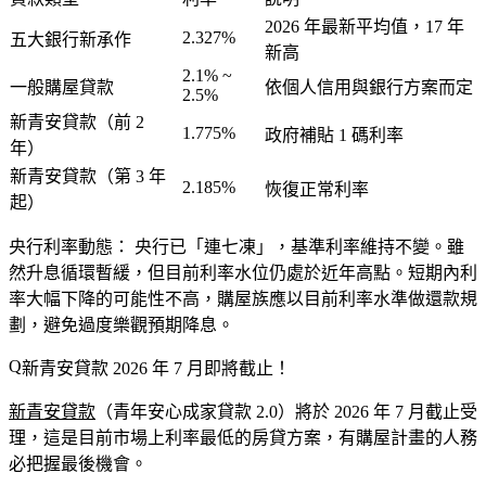
2026 年最新平均值，17 年
2.327%
五大銀行新承作
新高
2.1% ~
一般購屋貸款
依個人信用與銀行方案而定
2.5%
新青安貸款（前 2
1.775%
政府補貼 1 碼利率
年）
新青安貸款（第 3 年
2.185%
恢復正常利率
起）
央行利率動態：
央行已「連七凍」，基準利率維持不變。雖
然升息循環暫緩，但目前利率水位仍處於近年高點。短期內利
率大幅下降的可能性不高，購屋族應以目前利率水準做還款規
劃，避免過度樂觀預期降息。
新青安貸款 2026 年 7 月即將截止！
新青安貸款
（青年安心成家貸款 2.0）將於 2026 年 7 月截止受
理
，這是目前市場上利率最低的房貸方案，有購屋計畫的人務
必把握最後機會。