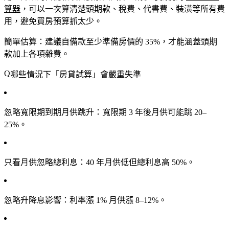
算器
，可以一次算清楚頭期款、稅費、代書費、裝潢等所有費
用，避免買房預算抓太少。
簡單估算：建議自備款至少準備
房價的 35%
，才能涵蓋頭期
款加上各項雜費。
哪些情況下「房貸試算」會嚴重失準
忽略寬限期到期月供跳升
：寬限期 3 年後月供可能跳 20–
25%。
只看月供忽略總利息
：40 年月供低但總利息高 50%。
忽略升降息影響
：利率漲 1% 月供漲 8–12%。