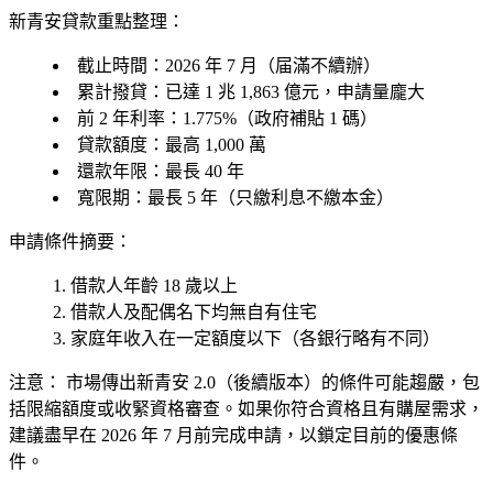
新青安貸款重點整理：
截止時間
：2026 年 7 月（届滿不續辦）
累計撥貸
：已達
1 兆 1,863 億元
，申請量龐大
前 2 年利率
：1.775%（政府補貼 1 碼）
貸款額度
：最高 1,000 萬
還款年限
：最長 40 年
寬限期
：最長 5 年（只繳利息不繳本金）
申請條件摘要：
借款人年齡 18 歲以上
借款人及配偶名下均無自有住宅
家庭年收入在一定額度以下（各銀行略有不同）
注意：
市場傳出新青安 2.0（後續版本）的條件可能趨嚴，包
括限縮額度或收緊資格審查。如果你符合資格且有購屋需求，
建議
盡早在 2026 年 7 月前完成申請
，以鎖定目前的優惠條
件。