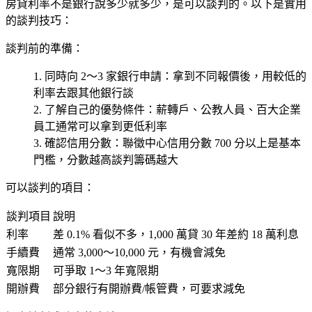
房貸利率不是銀行說多少就多少，
是可以談判的
。以下是實用
的談判技巧：
談判前的準備：
同時向 2～3 家銀行申請
：拿到不同報價後，用較低的
利率去跟其他銀行談
了解自己的優勢條件
：薪轉戶、公教人員、百大企業
員工通常可以拿到更低利率
確認信用分數
：聯徵中心信用分數
700 分以上
是基本
門檻，分數越高談判籌碼越大
可以談判的項目：
談判項目
說明
利率
差 0.1% 看似不多，1,000 萬貸 30 年差約
18 萬
利息
手續費
通常 3,000～10,000 元，有機會減免
寬限期
可爭取 1～3 年寬限期
開辦費
部分銀行有開辦費/帳管費，可要求減免