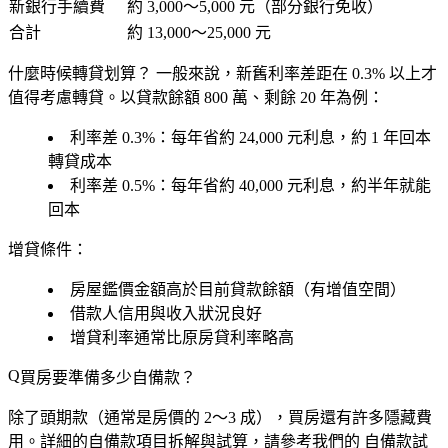
新銀行手續費
約 3,000～5,000 元（部分銀行免收）
合計
約 13,000～25,000 元
什麼時候轉貸划算？
一般來說，新舊利率差距在
0.3% 以上
才
值得考慮轉貸。以貸款餘額 800 萬、剩餘 20 年為例：
利率差 0.3%：每年省約 24,000 元利息，約 1 年回本
轉貸成本
利率差 0.5%：每年省約 40,000 元利息，約半年就能
回本
增貸條件：
房屋鑑價金額高於目前貸款餘額（有增值空間）
借款人信用與收入狀況良好
增貸利率通常比原房貸利率略高
買房要準備多少自備款？
除了頭期款（通常是房價的 2～3 成），買房還有許多隱藏費
用。詳細的自備款項目拆解與試算，請參考我們的
自備款試