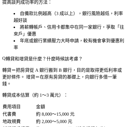
提高談判成功率的方法：
自備款比例越高（3 成以上），銀行風險越低，利率
越好談
將薪轉帳戶、信用卡都集中在同一家銀行，爭取「往
來戶」優惠
年底或銀行業績壓力大時申請，較有機會拿到優惠利
率
轉貸和增貸是什麼？什麼時候該考慮？
轉貸
＝把房貸從 A 銀行搬到 B 銀行，目的是取得更低利率或
更好條件。
增貸
＝在原有房貸的基礎上，向銀行多借一筆
錢。
轉貸成本估算（約 1～3 萬元）：
費用項目
金額
代書費
約 8,000～15,000 元
地政規費
約 2,000～5,000 元