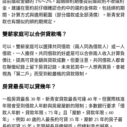
提前還款金額的 1%～2%。超過綁約期後提前還款則不收違約
金。建議在簽約前仔細確認合約中的違約金條款，包括綁約期
間、計算方式與適用範圍（部分還款或全部清償）。新青安貸
款也有類似的綁約期規定。
雙薪家庭可以合併貸款嗎？
可以。雙薪家庭可以選擇
共同借款
（兩人同為借款人）或
一人
借款、一人擔保
。共同借款的好處是可以合併兩人收入計算負
債比，提高可貸金額與貸款成數。但要注意，共同借款人都會
在聯徵紀錄上留下房貸記錄，未來若其中一人想再買房，會被
視為「第二戶」而受到較嚴格的貸款限制。
房貸最長可以貸幾年？
一般房貸最長 30 年，新青安貸款最長可達 40 年。但實際核准
年限會受到借款人年齡與房屋屋齡的限制；多數銀行要求「借
款人年齡 + 貸款年限 ≤ 75 年」且「屋齡 + 貸款年限 ≤ 60
年」。例如 40 歲的人最長約可貸 35 年，屋齡 25 年的房子最
長約可貸 35 年。年限越長月繳越低，但總利息也越高。