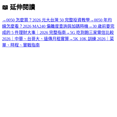
📖
延伸閱讀
→
0050 怎麼買？2026 元大台灣 50 完整投資教學
→
0050 年均
線怎麼看？2026 MA240 偏離度查詢與加碼時機
→
30 歲前要完
成的 5 件理財大事｜2026 完整指南
→
5G 吃到飽三家電信比較
2026｜中華、台哥大、遠傳月租實算
→
5K 10K 訓練 2026｜菜
單、時程、實戰指南