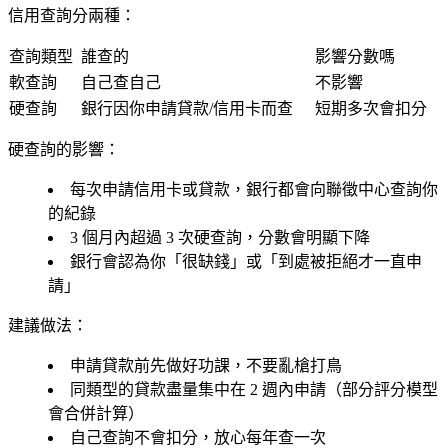
信用查詢分兩種：
查詢類型
誰查的
影響分數嗎
軟查詢
自己查自己
不影響
硬查詢
銀行因你申請貸款/信用卡而查
短期多次會扣分
硬查詢的影響：
每次申請信用卡或貸款，銀行都會向聯徵中心查詢你
的紀錄
3 個月內超過 3 次硬查詢
，分數會明顯下降
銀行會認為你「很缺錢」或「到處被拒絕才一直申
請」
建議做法：
申請貸款前先做好功課，不要亂槍打鳥
同類型的貸款盡量集中在 2 週內申請（部分評分模型
會合併計算）
自己查詢不會扣分，放心每年查一次