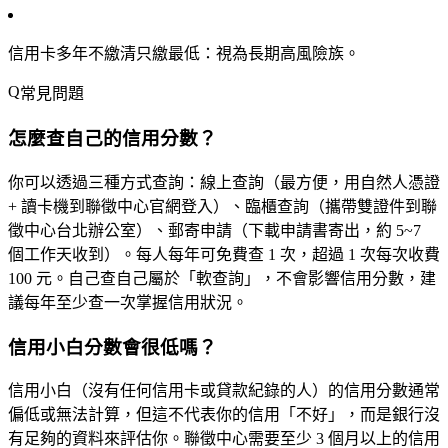
信用卡多年不繳清只繳最低
：視為長期高風險族。
常見問題
怎麼查自己的信用分數？
你可以透過三種方式查詢：
線上查詢
（最方便，用自然人憑證
+ 讀卡機到聯徵中心官網登入）、
臨櫃查詢
（攜帶雙證件到聯
徵中心台北辦公室）、
郵寄申請
（下載申請書寄出，約 5~7
個工作天收到）。每人每年可
免費查 1 次
，超過 1 次每次收費
100 元。自己查自己屬於「軟查詢」，不會影響信用分數，建
議每年至少查一次掌握信用狀況。
信用小白分數會很低嗎？
信用小白（沒有任何信用卡或貸款紀錄的人）的信用分數通常
偏低或無法計算
，但這不代表你的信用「不好」，而是銀行沒
有足夠的資料來評估你。聯徵中心需要至少 3 個月以上的信用