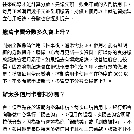
往來紀錄才能計算分數。建議先辦一張免年費的入門信用卡，
每月正常消費幾千元並全額繳清，持續 6 個月以上就能開始建
立信用紀錄，分數也會逐步提升。
繳清卡費分數多久會上升？
開始全額繳清信用卡帳單後，通常需要
3~6 個月
才能看到明
顯的分數提升。聯徵中心每月更新一次資料，所以你的良好繳
款紀錄會逐月累積。如果過去有遲繳紀錄，改善速度會比較
慢，因為逾期紀錄會在聯徵報告中保留 3 年。最有效的做法
是：持續每月全額繳清、控制信用卡使用率在額度的 30% 以
下、不要頻繁申請新卡，多管齊下分數會穩定上升。
辦太多信用卡會扣分嗎？
會，但重點在於
短期內密集申請
。每次申請信用卡，銀行都會
向聯徵中心進行「硬查詢」，3 個月內超過 3 次硬查詢會明顯
拉低分數，因為銀行會認為你「很缺錢」或「到處被拒」。不
過，如果你是長期持有多張信用卡且都正常繳款，張數本身不