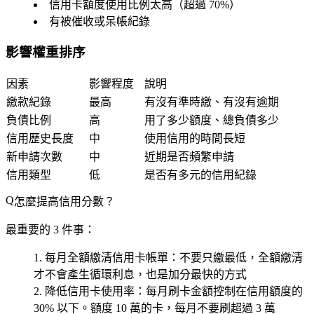
信用卡額度使用比例太高（超過 70%）
有被催收或呆帳紀錄
影響權重排序
因素
影響程度
說明
繳款紀錄
最高
有沒有準時繳、有沒有逾期
負債比例
高
用了多少額度、總負債多少
信用歷史長度
中
使用信用的時間長短
新申請次數
中
近期是否頻繁申請
信用類型
低
是否有多元的信用紀錄
怎麼提高信用分數？
最重要的 3 件事：
每月全額繳清信用卡帳單
：不要只繳最低，全額繳清
才不會產生循環利息，也是加分最快的方式
降低信用卡使用率
：每月刷卡金額控制在信用額度的
30% 以下。額度 10 萬的卡，每月不要刷超過 3 萬