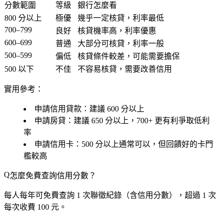
分數範圍
等級
銀行怎麼看
800 分以上
極優
幾乎一定核貸，利率最低
700–799
良好
核貸機率高，利率優惠
600–699
普通
大部分可核貸，利率一般
500–599
偏低
核貸條件較差，可能需要擔保
500 以下
不佳
不容易核貸，需要改善信用
實用參考：
申請
信用貸款
：建議 600 分以上
申請
房貸
：建議 650 分以上，700+ 更有利爭取低利
率
申請
信用卡
：500 分以上通常可以，但回饋好的卡門
檻較高
怎麼免費查詢信用分數？
每人
每年可免費查詢 1 次
聯徵紀錄（含信用分數），超過 1 次
每次收費 100 元。