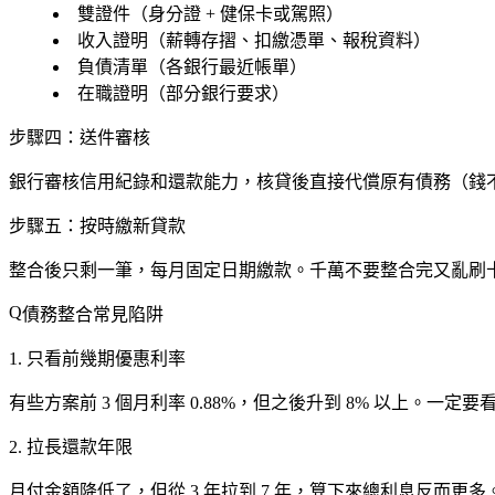
雙證件（身分證 + 健保卡或駕照）
收入證明（薪轉存摺、扣繳憑單、報稅資料）
負債清單（各銀行最近帳單）
在職證明（部分銀行要求）
步驟四：送件審核
銀行審核信用紀錄和還款能力，核貸後直接代償原有債務（錢
步驟五：按時繳新貸款
整合後只剩一筆，每月固定日期繳款。
千萬不要整合完又亂刷
債務整合常見陷阱
1. 只看前幾期優惠利率
有些方案前 3 個月利率 0.88%，但之後升到 8% 以上。一定要
2. 拉長還款年限
月付金額降低了，但從 3 年拉到 7 年，算下來總利息反而更