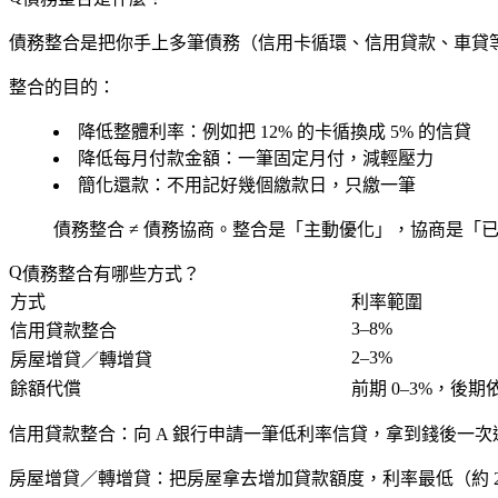
債務整合是把你手上
多筆債務
（信用卡循環、信用貸款、車貸
整合的目的：
降低整體利率
：例如把 12% 的卡循換成 5% 的信貸
降低每月付款金額
：一筆固定月付，減輕壓力
簡化還款
：不用記好幾個繳款日，只繳一筆
債務整合 ≠ 債務協商。整合是「主動優化」，協商是「
債務整合有哪些方式？
方式
利率範圍
3–8%
信用貸款整合
2–3%
房屋增貸／轉增貸
餘額代償
前期 0–3%，後
信用貸款整合
：向 A 銀行申請一筆低利率信貸，拿到錢後一次
房屋增貸／轉增貸
：把房屋拿去增加貸款額度，利率最低（約 