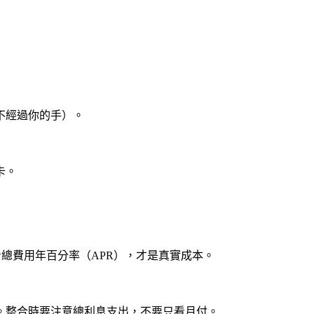
不經過你的手）。
卡。
看
總費用年百分率（APR）
，才是真實成本。
多。整合時要注意
總利息支出
，不要只看月付。