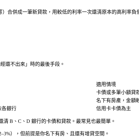
等）合併成
一筆新貸款
，用較低的利率一次還清原本的高利率負
已經還不出來」時的最後手段。
適用情境
卡債或多筆小額貸
名下有房產，金額
期依各銀行
信用卡卡債為主
還清 B、C、D 銀行的卡債和貸款。最常見也最簡單。
2–3%），但前提是你名下有房、且還有增貸空間。