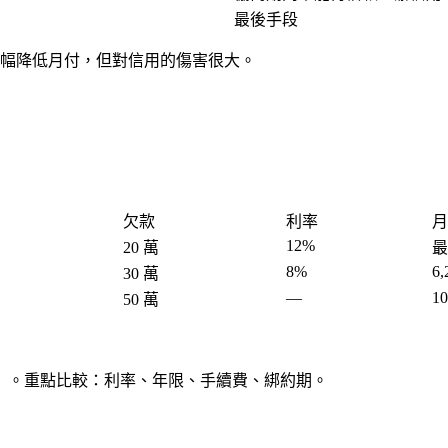
最後手段
幅降低月付，但對信用的傷害很大。
欠款
利率
月
12%
20 萬
最
8%
6,
30 萬
—
10
50 萬
」。重點比較：利率、年限、手續費、綁約期。