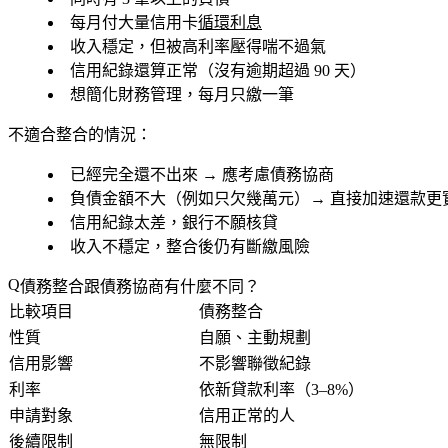
每月付大量信用卡
循環利息
收入穩定，但被高利率壓得喘不過氣
信用紀錄還算正常（沒有逾期超過 90 天）
想簡化財務管理，每月只繳一筆
不適合整合的情況：
已經完全還不出來 → 應考慮
債務協商
負債金額不大（例如只欠幾萬元）→ 直接加速還款更
信用紀錄太差，銀行不願核貸
收入不穩定，整合後仍有斷繳風險
債務整合跟債務協商有什麼不同？
比較項目
債務整合
性質
自願、主動規劃
信用影響
不影響聯徵紀錄
利率
依新貸款利率（3–8%）
申請對象
信用正常的人
後續限制
無限制