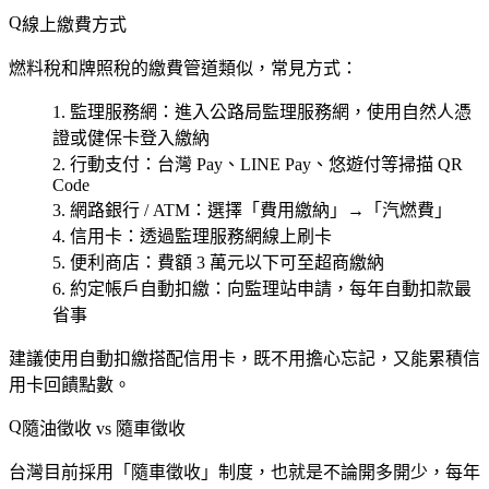
線上繳費方式
燃料稅和牌照稅的繳費管道類似，常見方式：
監理服務網
：進入公路局監理服務網，使用自然人憑
證或健保卡登入繳納
行動支付
：台灣 Pay、LINE Pay、悠遊付等掃描 QR
Code
網路銀行 / ATM
：選擇「費用繳納」→「汽燃費」
信用卡
：透過監理服務網線上刷卡
便利商店
：費額 3 萬元以下可至超商繳納
約定帳戶自動扣繳
：向監理站申請，每年自動扣款最
省事
建議使用
自動扣繳
搭配
信用卡
，既不用擔心忘記，又能累積信
用卡回饋點數。
隨油徵收 vs 隨車徵收
台灣目前採用「隨車徵收」制度，也就是不論開多開少，每年