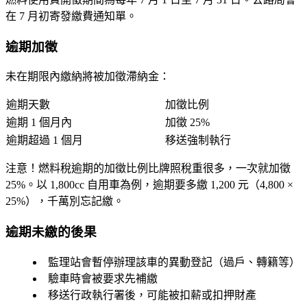
在 7 月初寄發繳費通知單。
逾期加徵
未在期限內繳納將被加徵滯納金：
逾期天數
加徵比例
逾期 1 個月內
加徵 25%
逾期超過 1 個月
移送強制執行
注意！燃料稅逾期的加徵比例比牌照稅重很多，
一次就加徵
25%
。以 1,800cc 自用車為例，逾期要多繳 1,200 元（4,800 ×
25%），千萬別忘記繳。
逾期未繳的後果
監理站會暫停辦理該車的異動登記（過戶、轉籍等）
驗車時會被要求先補繳
移送行政執行署後，可能被扣薪或扣押財產