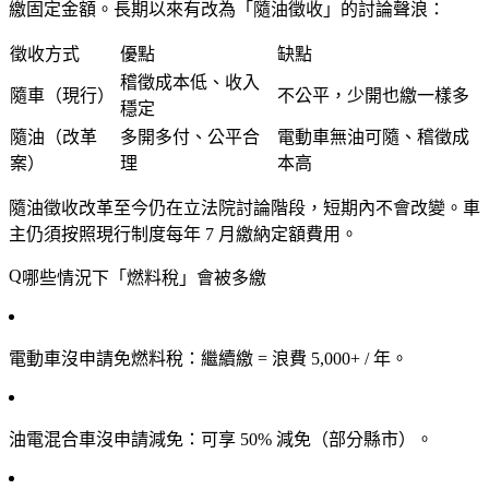
繳固定金額。長期以來有改為「隨油徵收」的討論聲浪：
徵收方式
優點
缺點
稽徵成本低、收入
隨車（現行）
不公平，少開也繳一樣多
穩定
隨油（改革
多開多付、公平合
電動車無油可隨、稽徵成
案）
理
本高
隨油徵收改革至今仍在立法院討論階段，短期內不會改變。車
主仍須按照現行制度每年 7 月繳納定額費用。
哪些情況下「燃料稅」會被多繳
電動車沒申請免燃料稅
：繼續繳 = 浪費 5,000+ / 年。
油電混合車沒申請減免
：可享 50% 減免（部分縣市）。