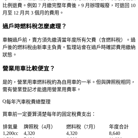
比例退費
。例如 7 月繳完整年費後，9 月辦理報廢，可退回 10
月至 12 月共 3 個月的費用。
過戶時燃料稅怎麼處理？
車輛過戶前，賣方須先繳清當年度所有欠費（含燃料稅）。過
戶後的燃料稅由新車主負責。監理站會在過戶時確認費用繳納
狀態。
營業用車比較便宜？
是的，營業用車燃料稅約為自用車的一半。但與牌照稅相同，
需有營業登記才能適用營業用費率。
每年汽車稅費總整理
買車前一定要算清楚每年的固定稅費支出：
排氣量
牌照稅（4月）
燃料稅（7月）
年度合計
1,200cc
4,320
4,320
8,640