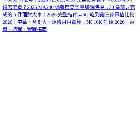
線怎麼看？2026 MA240 偏離度查詢與加碼時機
→
30 歲前要完
成的 5 件理財大事｜2026 完整指南
→
5G 吃到飽三家電信比較
2026｜中華、台哥大、遠傳月租實算
→
5K 10K 訓練 2026｜菜
單、時程、實戰指南