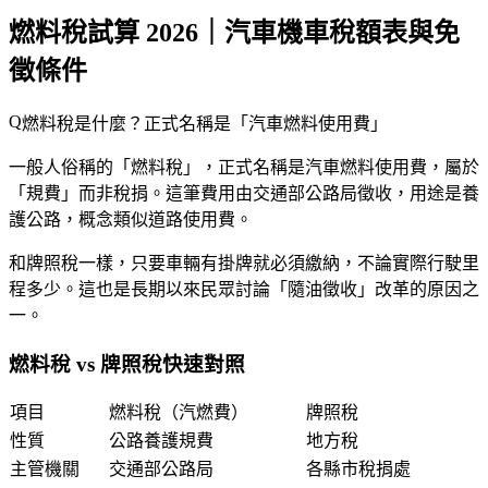
燃料稅試算 2026｜汽車機車稅額表與免
徵條件
燃料稅是什麼？正式名稱是「汽車燃料使用費」
一般人俗稱的「燃料稅」，正式名稱是
汽車燃料使用費
，屬於
「規費」而非稅捐。這筆費用由交通部公路局徵收，用途是
養
護公路
，概念類似道路使用費。
和牌照稅一樣，只要車輛有掛牌就必須繳納，不論實際行駛里
程多少。這也是長期以來民眾討論「隨油徵收」改革的原因之
一。
燃料稅 vs 牌照稅快速對照
項目
燃料稅（汽燃費）
牌照稅
性質
公路養護規費
地方稅
主管機關
交通部公路局
各縣市稅捐處