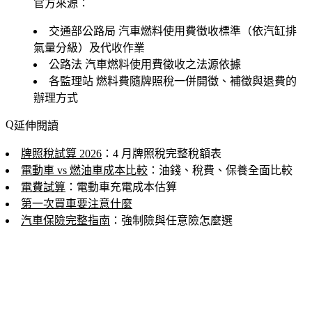
官方來源：
交通部公路局
汽車燃料使用費徵收標準（依汽缸排
氣量分級）及代收作業
公路法
汽車燃料使用費徵收之法源依據
各監理站
燃料費隨牌照稅一併開徵、補徵與退費的
辦理方式
延伸閱讀
牌照稅試算 2026
：4 月牌照稅完整稅額表
電動車 vs 燃油車成本比較
：油錢、稅費、保養全面比較
電費試算
：電動車充電成本估算
第一次買車要注意什麼
汽車保險完整指南
：強制險與任意險怎麼選