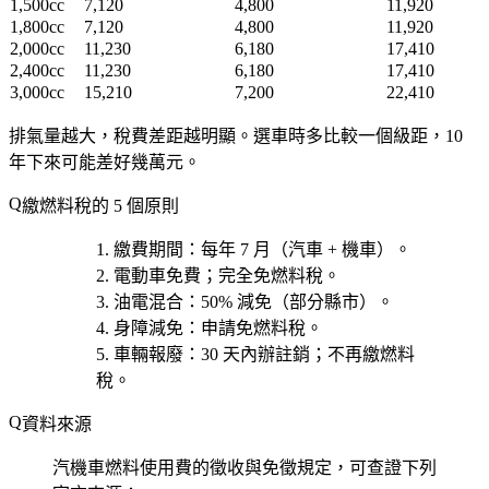
1,500cc
7,120
4,800
11,920
1,800cc
7,120
4,800
11,920
2,000cc
11,230
6,180
17,410
2,400cc
11,230
6,180
17,410
3,000cc
15,210
7,200
22,410
排氣量越大，稅費差距越明顯。選車時多比較一個級距，10
年下來可能差好幾萬元。
繳燃料稅的 5 個原則
繳費期間
：每年 7 月（汽車 + 機車）。
電動車免費
；完全免燃料稅。
油電混合
：50% 減免（部分縣市）。
身障減免
：申請免燃料稅。
車輛報廢
：30 天內辦註銷；不再繳燃料
稅。
資料來源
汽機車燃料使用費的徵收與免徵規定，可查證下列