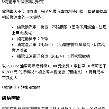
電動車免徵燃料稅規定
電動車因不使用燃油，
完全免徵汽車燃料使用費
。這是電動車
相較燃油車的一大優勢：
純電動汽車
：免徵，不限期限（因為不用燃油，法理
上無需繳納）
純電動機車
：免徵
油電混合車（Hybrid）
：仍需依排氣量繳納，因為有
燃油引擎
插電式油電混合車（PHEV）
：同樣需繳納
以 2,000cc 油車每年燃料稅 6,180 元來算，電動車 10 年可省下
61,800 元
的燃料稅。加上牌照稅優惠（若延長），持有成本
差異更大。
繳納時間與逾期加徵
繳納時間
燃料使用費開徵期間為每年
7 月 1 日至 7 月 31 日
。公路局會