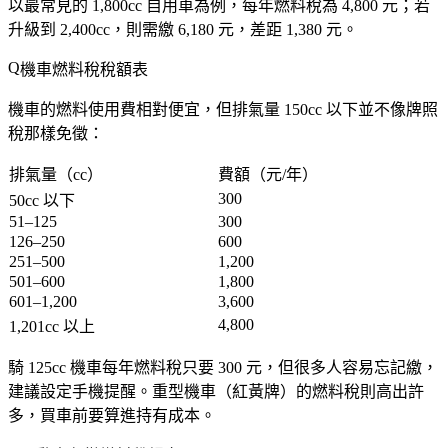
以最常見的 1,800cc 自用車為例，每年燃料稅為
4,800 元
；若
升級到 2,400cc，則需繳
6,180 元
，差距 1,380 元。
機車燃料稅稅額表
機車的燃料使用費相對便宜，但排氣量 150cc 以下並
不像牌照
稅那樣免徵
：
排氣量（cc）
費額（元/年）
300
50cc 以下
51–125
300
126–250
600
251–500
1,200
501–600
1,800
601–1,200
3,600
4,800
1,201cc 以上
騎 125cc 機車每年燃料稅只要 300 元，但很多人容易忘記繳，
建議設定手機提醒。重型機車（紅黃牌）的燃料稅則高出許
多，買車前要算進持有成本。