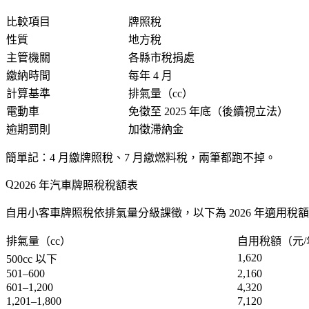
比較項目
牌照稅
性質
地方稅
主管機關
各縣市稅捐處
繳納時間
每年 4 月
計算基準
排氣量（cc）
電動車
免徵至 2025 年底（後續視立法）
逾期罰則
加徵滯納金
簡單記：
4 月繳牌照稅、7 月繳燃料稅
，兩筆都跑不掉。
2026 年汽車牌照稅稅額表
自用小客車牌照稅依排氣量分級課徵，以下為 2026 年適用稅
排氣量（cc）
自用稅額（元/
1,620
500cc 以下
501–600
2,160
601–1,200
4,320
1,201–1,800
7,120