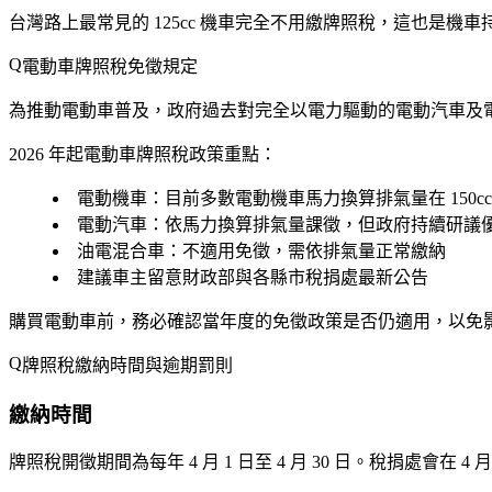
台灣路上最常見的 125cc 機車完全不用繳牌照稅，這也是機車持
電動車牌照稅免徵規定
為推動電動車普及，政府過去對完全以電力驅動的電動汽車及電動機車
2026 年起電動車牌照稅政策重點：
電動機車
：目前多數電動機車馬力換算排氣量在 150c
電動汽車
：依馬力換算排氣量課徵，但政府持續研議
油電混合車
：不適用免徵，需依排氣量正常繳納
建議車主留意財政部與各縣市稅捐處最新公告
購買電動車前，務必確認當年度的免徵政策是否仍適用，以免
牌照稅繳納時間與逾期罰則
繳納時間
牌照稅開徵期間為每年
4 月 1 日至 4 月 30 日
。稅捐處會在 4