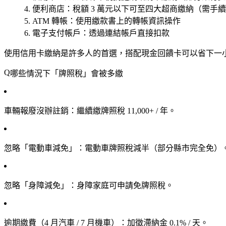
便利商店
：稅額 3 萬元以下可至四大超商繳納（需手
ATM 轉帳
：使用繳款書上的轉帳資訊操作
電子支付帳戶
：透過連結帳戶直接扣款
使用信用卡繳納是許多人的首選，搭配現金回饋卡可以省下一
哪些情況下「牌照稅」會被多繳
車輛報廢沒辦註銷
：繼續繳牌照稅 11,000+ / 年。
忽略「電動車減免」
：電動車牌照稅減半（部分縣市完全免）
忽略「身障減免」
：身障家庭可申請免牌照稅。
逾期繳費（4 月汽車 / 7 月機車）
：加徵滯納金 0.1% / 天。