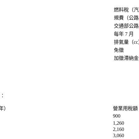
燃料稅（汽
規費（公路
交通部公路
每年 7 月
排氣量（cc
免徵
加徵滯納金
額：
年）
營業用稅額
900
1,260
2,160
3,060