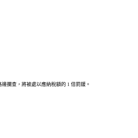
輛若被路邊攔查，將被處以應納稅額的
1 倍罰鍰
。