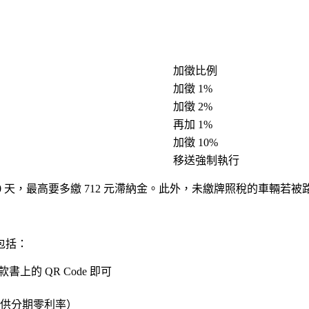
加徵比例
加徵 1%
加徵 2%
再加 1%
加徵 10%
移送強制執行
若逾期 30 天，最高要多繳 712 元滯納金。此外，未繳牌照稅的車
包括：
書上的 QR Code 即可
供分期零利率）