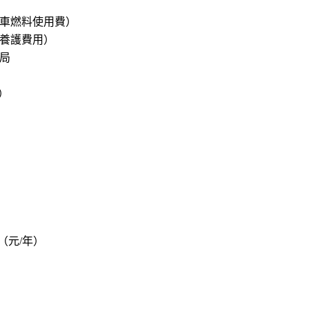
車燃料使用費）
養護費用）
局
）
（元/年）