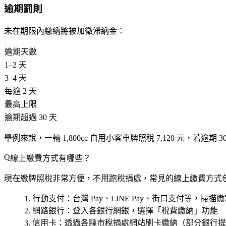
逾期罰則
未在期限內繳納將被加徵滯納金：
逾期天數
1–2 天
3–4 天
每逾 2 天
最高上限
逾期超過 30 天
舉例來說，一輛 1,800cc 自用小客車牌照稅 7,120 元，
線上繳費方式有哪些？
現在繳牌照稅非常方便，不用跑稅捐處，常見的線上繳費方式
行動支付
：台灣 Pay、LINE Pay、街口支付等，掃描繳款
網路銀行
：登入各銀行網銀，選擇「稅費繳納」功能
信用卡
：透過各縣市稅捐處網站刷卡繳納（部分銀行提