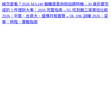
線怎麼看？2026 MA240 偏離度查詢與加碼時機
→
30 歲前要完
成的 5 件理財大事｜2026 完整指南
→
5G 吃到飽三家電信比較
2026｜中華、台哥大、遠傳月租實算
→
5K 10K 訓練 2026｜菜
單、時程、實戰指南