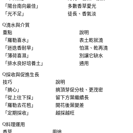
「
陽台南向最佳
」
多數香草愛光
「
光不足
」
徒長、香氣淡
澆水與介質
重點
說明
「
羅勒喜水
」
表土乾就澆
「
迷迭香耐旱
」
怕濕、乾再澆
「
薄荷喜濕
」
別讓它缺水
「
排水良好培養土
」
通用
採收與促進生長
技巧
說明
「
摘心
」
摘頂芽促分枝、更茂密
「
從上往下採
」
留下方葉繼續長
「
羅勒去花苞
」
開花後葉變差
「
定期採收
」
越採越旺
料理運用
香草
用途