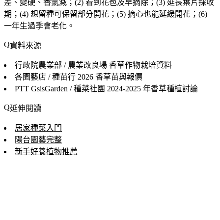
差、變硬、香氣減；(2) 看到花苞及早摘除；(3) 延長葉片採收
期；(4) 想留種可保留部分開花；(5) 摘心也能延緩開花；(6)
一年生過季會老化。
資料來源
行政院農業部 / 農業改良場
香草作物栽培資料
各園藝店 / 種苗行
2026 香草苗與報價
PTT GsisGarden / 種菜社團
2024-2025 年香草種植討論
延伸閱讀
居家種菜入門
陽台園藝完整
新手好養植物推薦