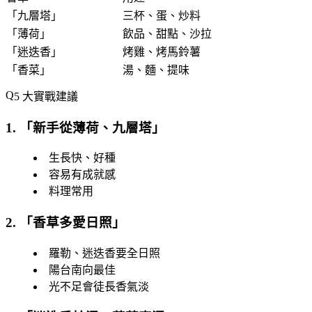
「
九層塔
」
三杯、蛋、炒料
「
薄荷
」
飲品、甜點、沙拉
「
迷迭香
」
烤雞、烤馬鈴薯
「
香菜
」
湯、麵、提味
5 大實戰建議
1. 「
新手從薄荷、九層塔
」
生長快、好種
容易有成就感
料理常用
2. 「
香草多愛日照
」
羅勒、迷迭香要全日照
陽台南向最佳
光不足會徒長香氣淡