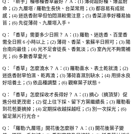
Q：「
新手
」種哪種香草最好？
A：(1) 薄荷超好種、爆盆耐
命；(2) 九層塔 / 羅勒生長快、台菜常用；(3) 都容易有成就
感；(4) 迷迭香耐旱但怕悶濕較需注意；(5) 香菜涼季好種易抽
苔；(6) 先從薄荷、九層塔入手。
Q：「
香草
」需要多少日照？
A：(1) 羅勒、迷迭香、百里香
需全日照 6 小時以上；(2) 薄荷、香菜、紫蘇半日照可；(3) 陽
台南向最佳；(4) 光不足會徒長、香氣淡；(5) 室內光不夠需補
光；(6) 多數香草愛光。
Q：「
香草
」怎麼澆水？
A：(1) 羅勒喜水、表土乾就澆；(2)
迷迭香耐旱怕濕、乾再澆；(3) 薄荷喜濕別缺水；(4) 用排水良
好培養土；(5) 依品種調整；(6) 觀察葉子狀態。
Q：「
香草
」怎麼採收才長得好？
A：(1) 摘心（摘頂芽）促
進分枝更茂密；(2) 從上往下採、留下方葉繼續長；(3) 羅勒看
到花苞要摘掉；(4) 定期採收越採越旺；(5) 別一次採光；(6)
留足葉片行光合。
Q：「
羅勒/九層塔
」開花後怎麼辦？
A：(1) 開花後葉子變