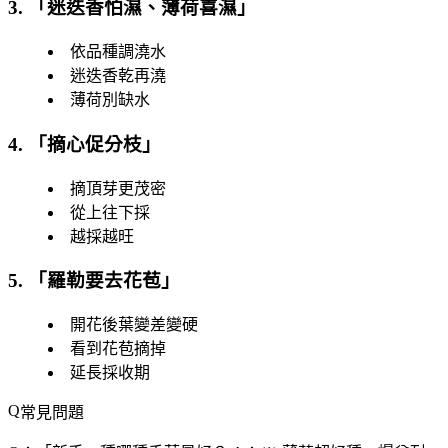
3. 「
迷迭香怕濕、薄荷喜濕
」
依品種調澆水
迷迭香乾再澆
薄荷別缺水
4. 「
摘心促分枝
」
摘頂芽更茂密
從上往下採
越採越旺
5. 「
羅勒要去花苞
」
開花後葉變差變硬
看到花苞摘掉
延長採收期
常見問題