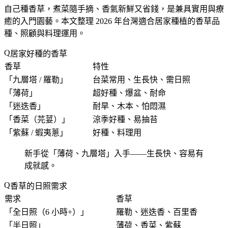
自己種香草，煮菜隨手摘、香氣新鮮又省錢，是兼具實用與療
癒的入門園藝。本文整理 2026 年台灣適合居家種植的香草品
種、照顧與料理運用。
居家好種的香草
香草
特性
「
九層塔 / 羅勒
」
台菜常用、生長快、需日照
「
薄荷
」
超好種、爆盆、耐命
「
迷迭香
」
耐旱、木本、怕悶濕
「
香菜（芫荽）
」
涼季好種、易抽苔
「
紫蘇 / 蝦夷蔥
」
好種、料理用
新手從「
薄荷、九層塔
」入手——生長快、容易有
成就感。
香草的日照需求
需求
香草
「
全日照（6 小時+）
」
羅勒、迷迭香、百里香
「
半日照
」
薄荷、香菜、紫蘇