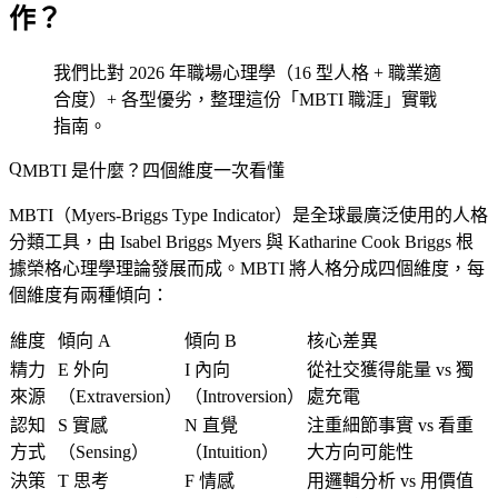
作？
我們比對 2026 年職場心理學（16 型人格 + 職業適
合度）+ 各型優劣，整理這份「MBTI 職涯」實戰
指南。
MBTI 是什麼？四個維度一次看懂
MBTI（Myers-Briggs Type Indicator）是全球最廣泛使用的人格
分類工具，由 Isabel Briggs Myers 與 Katharine Cook Briggs 根
據榮格心理學理論發展而成。MBTI 將人格分成
四個維度
，每
個維度有兩種傾向：
維度
傾向 A
傾向 B
核心差異
精力
E 外向
I 內向
從社交獲得能量 vs 獨
來源
（Extraversion）
（Introversion）
處充電
認知
S 實感
N 直覺
注重細節事實 vs 看重
方式
（Sensing）
（Intuition）
大方向可能性
決策
T 思考
F 情感
用邏輯分析 vs 用價值