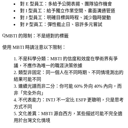
對 E 型員工：多給予公開表揚、團隊協作機會
對 I 型員工：給予獨立作業空間、書面溝通管道
對 J 型員工：明確目標與時程、減少臨時變動
對 P 型員工：彈性截止日、容許多元嘗試
MBTI 的限制：不是絕對的標籤
使用 MBTI 時請注意以下限制：
不是科學分類
：MBTI 的信度和效度在學術界有爭
議，不應作為唯一的職涯決策依據
類型非固定
：同一個人在不同時期、不同情境測出的
結果可能不同
連續光譜而非二分
：你可能 60% 外向 40% 內向，而
非「完全外向」
不代表能力
：INTJ 不一定比 ESFP 更聰明，只是思考
方式不同
文化差異
：MBTI 源自西方，某些描述可能不完全適
用於台灣文化情境