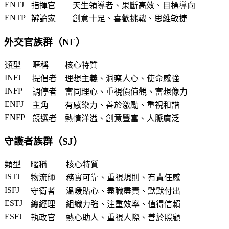
ENTJ
指揮官
天生領導者、果斷高效、目標導向
ENTP
辯論家
創意十足、喜歡挑戰、思維敏捷
外交官族群（NF）
類型
暱稱
核心特質
INFJ
提倡者
理想主義、洞察人心、使命感強
INFP
調停者
富同理心、重視價值觀、富想像力
ENFJ
主角
有感染力、善於激勵、重視和諧
ENFP
競選者
熱情洋溢、創意豐富、人脈廣泛
守護者族群（SJ）
類型
暱稱
核心特質
ISTJ
物流師
務實可靠、重視規則、有責任感
ISFJ
守衛者
溫暖貼心、盡職盡責、默默付出
ESTJ
總經理
組織力強、注重效率、值得信賴
ESFJ
執政官
熱心助人、重視人際、善於照顧