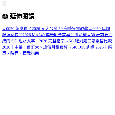
📖
延伸閱讀
→
0050 怎麼買？2026 元大台灣 50 完整投資教學
→
0050 年均
線怎麼看？2026 MA240 偏離度查詢與加碼時機
→
30 歲前要完
成的 5 件理財大事｜2026 完整指南
→
5G 吃到飽三家電信比較
2026｜中華、台哥大、遠傳月租實算
→
5K 10K 訓練 2026｜菜
單、時程、實戰指南