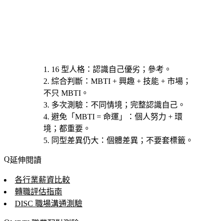
16 型人格
：認識自己優劣；參考。
綜合判斷
：MBTI + 興趣 + 技能 + 市場；
不只 MBTI。
多次測驗
：不同情境；完整認識自己。
避免「MBTI = 命運」
：個人努力 + 環
境；都重要。
同型差異仍大
：個體差異；不要套標籤。
延伸閱讀
各行業薪資比較
轉職評估指南
DISC 職場溝通測驗