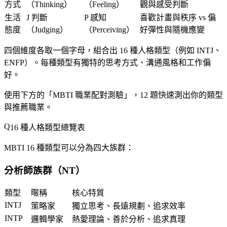
方式
（Thinking）
（Feeling）
觀與感受判斷
生活
J 判斷
P 感知
喜歡計畫與秩序 vs 偏
態度
（Judging）
（Perceiving）
好彈性與隨機應變
四個維度各取一個字母，組合出
16 種人格類型
（例如 INTJ、
ENFP）。每種類型有獨特的思考方式、溝通風格和工作偏
好。
使用下方的「MBTI 職業配對測驗」，12 題快速測出你的類型
與推薦職業。
16 種人格類型總覽表
MBTI 16 種類型可以分為四大族群：
分析師族群（NT）
類型
暱稱
核心特質
INTJ
策略家
獨立思考、長遠規劃、追求效率
INTP
邏輯學家
熱愛理論、善於分析、追求真理