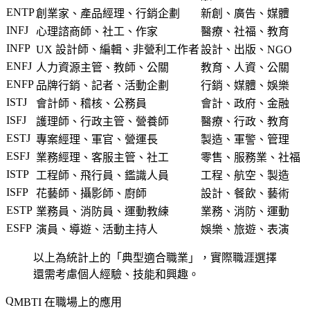
ENTP
創業家、產品經理、行銷企劃
新創、廣告、媒體
INFJ
心理諮商師、社工、作家
醫療、社福、教育
INFP
UX 設計師、編輯、非營利工作者
設計、出版、NGO
ENFJ
人力資源主管、教師、公關
教育、人資、公關
ENFP
品牌行銷、記者、活動企劃
行銷、媒體、娛樂
ISTJ
會計師、稽核、公務員
會計、政府、金融
ISFJ
護理師、行政主管、營養師
醫療、行政、教育
ESTJ
專案經理、軍官、營運長
製造、軍警、管理
ESFJ
業務經理、客服主管、社工
零售、服務業、社福
ISTP
工程師、飛行員、鑑識人員
工程、航空、製造
ISFP
花藝師、攝影師、廚師
設計、餐飲、藝術
ESTP
業務員、消防員、運動教練
業務、消防、運動
ESFP
演員、導遊、活動主持人
娛樂、旅遊、表演
以上為統計上的「典型適合職業」，實際職涯選擇
還需考慮個人經驗、技能和興趣。
MBTI 在職場上的應用