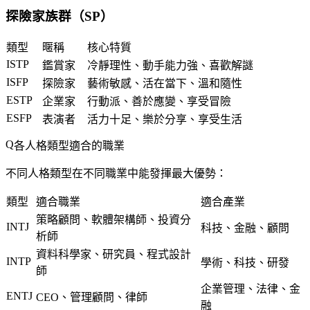
探險家族群（SP）
類型
暱稱
核心特質
ISTP
鑑賞家
冷靜理性、動手能力強、喜歡解謎
ISFP
探險家
藝術敏感、活在當下、溫和隨性
ESTP
企業家
行動派、善於應變、享受冒險
ESFP
表演者
活力十足、樂於分享、享受生活
各人格類型適合的職業
不同人格類型在不同職業中能發揮最大優勢：
類型
適合職業
適合產業
策略顧問、軟體架構師、投資分
INTJ
科技、金融、顧問
析師
資料科學家、研究員、程式設計
INTP
學術、科技、研發
師
企業管理、法律、金
ENTJ
CEO、管理顧問、律師
融