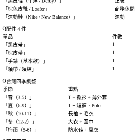
「
黑皮鞋（牛津 / Derby）
」
正裝
「
棕色皮靴 / Loafer
」
商務休閒
「
運動鞋（Nike / New Balance）
」
運動
配件 4 件
單品
件數
1
「
黑皮帶
」
1
「
棕皮帶
」
1
「
手錶（基本款）
」
1
「
領帶 / 領結
」
台灣四季調整
季節
重點
「
春（3-5）
」
T + 襯衫 + 薄外套
「
夏（6-9）
」
T + 短褲、Polo
「
秋（10-11）
」
長袖 + 毛衣
「
冬（12-2）
」
大衣 + 圍巾
「
梅雨（5-6）
」
防水鞋 + 風衣