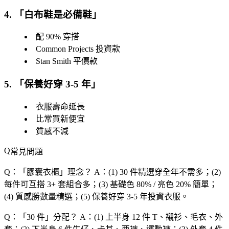
4. 「
白布鞋是必備鞋
」
配 90% 穿搭
Common Projects 投資款
Stan Smith 平價款
5. 「
保養好穿 3-5 年
」
衣服壽命延長
比常買新便宜
質感不減
常見問題
Q：「
膠囊衣櫃
」理念？
A：(1) 30 件精選穿全年不需多；(2)
每件可互搭 3+ 套組合多；(3) 基礎色 80% / 亮色 20% 簡單；
(4) 質感勝數量精選；(5) 保養好穿 3-5 年投資衣服。
Q：「
30 件
」分配？
A：(1) 上半身 12 件 T、襯衫、毛衣、外