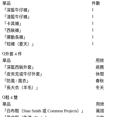
單品
件數
1
「
深藍牛仔褲
」
1
「
淺藍牛仔褲
」
1
「
卡其褲
」
1
「
西裝褲
」
1
「
運動長褲
」
1
「
短褲（夏天）
」
外套 4 件
單品
用途
「
深藍西裝外套
」
商務
「
皮夾克或牛仔外套
」
休閒
「
防風 / 風衣
」
春秋
「
長大衣（羊毛）
」
冬天
鞋 4 雙
單品
用途
「
白布鞋（Stan Smith 或 Common Projects）
」
萬搭