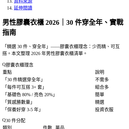
資料來源
延伸閱讀
男性膠囊衣櫃 2026｜30 件穿全年、實戰
指南
「
精選 30 件、穿全年
」——膠囊衣櫃理念：少而精、可互
搭。本文整理 2026 年男性膠囊衣櫃清單。
膠囊衣櫃理念
重點
說明
「
30 件精選穿全年
」
不需多
「
每件可互搭 3+ 套
」
組合多
「
基礎色 80% / 亮色 20%
」
簡單
「
質感勝數量
」
精選
「
保養好穿 3-5 年
」
投資衣服
30 件分配
類別
件數
單品