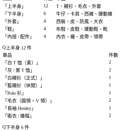
12
「
上半身
」
T、襯衫、毛衣、外套
6
「
下半身
」
牛仔、卡其、西褲、運動褲
4
「
外套
」
西裝、皮、防風、大衣
4
「
鞋
」
布鞋、皮鞋、運動鞋、靴
4
「
內搭 / 配件
」
內衣、襪、皮帶、領帶
上半身 12 件
單品
件數
2
「
白 T 恤（素）
」
2
「
灰 / 黑 T 恤
」
1
「
白襯衫（正式）
」
1
「
藍襯衫（休閒）
」
1
「
Polo 衫
」
2
「
毛衣（圓領 + V 領）
」
1
「
長袖 Henley
」
2
「
衛衣 / 連帽
」
下半身 6 件