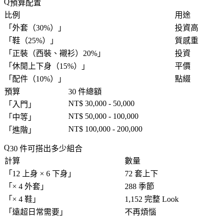
預算配置
比例
用途
「
外套（30%）
」
投資高
「
鞋（25%）
」
質感重
「
正裝（西裝、襯衫）20%
」
投資
「
休閒上下身（15%）
」
平價
「
配件（10%）
」
點綴
預算
30 件總額
NT$ 30,000 - 50,000
「
入門
」
NT$ 50,000 - 100,000
「
中等
」
NT$ 100,000 - 200,000
「
進階
」
30 件可搭出多少組合
計算
數量
「
12 上身 × 6 下身
」
72 套上下
「
× 4 外套
」
288 季節
「
× 4 鞋
」
1,152 完整 Look
「
遠超日常需要
」
不再煩惱