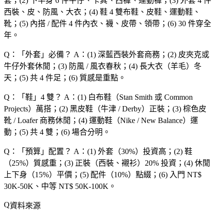
套；(2) 下半身 6 件牛仔、卡其、西褲、運動褲；(3) 外套 4 件
西裝、皮、防風、大衣；(4) 鞋 4 雙布鞋、皮鞋、運動鞋、
靴；(5) 內搭 / 配件 4 件內衣、襪、皮帶、領帶；(6) 30 件穿全
年。
Q：「
外套
」必備？
A：(1) 深藍西裝外套商務；(2) 皮夾克或
牛仔外套休閒；(3) 防風 / 風衣春秋；(4) 長大衣（羊毛）冬
天；(5) 共 4 件足；(6) 質感是重點。
Q：「
鞋
」4 雙？
A：(1) 白布鞋（Stan Smith 或 Common
Projects）萬搭；(2) 黑皮鞋（牛津 / Derby）正裝；(3) 棕色皮
靴 / Loafer 商務休閒；(4) 運動鞋（Nike / New Balance）運
動；(5) 共 4 雙；(6) 場合分明。
Q：「
預算
」配置？
A：(1) 外套（30%）投資高；(2) 鞋
（25%）質感重；(3) 正裝（西裝、襯衫）20% 投資；(4) 休閒
上下身（15%）平價；(5) 配件（10%）點綴；(6) 入門 NT$
30K-50K、中等 NT$ 50K-100K。
資料來源