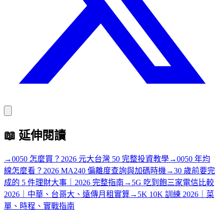
📖
延伸閱讀
→
0050 怎麼買？2026 元大台灣 50 完整投資教學
→
0050 年均
線怎麼看？2026 MA240 偏離度查詢與加碼時機
→
30 歲前要完
成的 5 件理財大事｜2026 完整指南
→
5G 吃到飽三家電信比較
2026｜中華、台哥大、遠傳月租實算
→
5K 10K 訓練 2026｜菜
單、時程、實戰指南