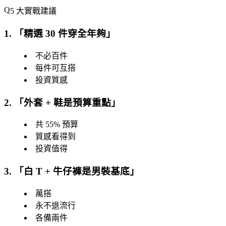
5 大實戰建議
1. 「
精選 30 件穿全年夠
」
不必百件
每件可互搭
投資質感
2. 「
外套 + 鞋是預算重點
」
共 55% 預算
質感看得到
投資值得
3. 「
白 T + 牛仔褲是男裝基底
」
萬搭
永不退流行
各備兩件