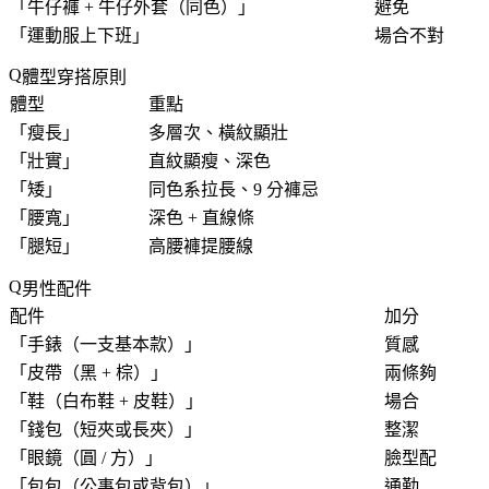
「
牛仔褲 + 牛仔外套（同色）
」
避免
「
運動服上下班
」
場合不對
體型穿搭原則
體型
重點
「
瘦長
」
多層次、橫紋顯壯
「
壯實
」
直紋顯瘦、深色
「
矮
」
同色系拉長、9 分褲忌
「
腰寬
」
深色 + 直線條
「
腿短
」
高腰褲提腰線
男性配件
配件
加分
「
手錶（一支基本款）
」
質感
「
皮帶（黑 + 棕）
」
兩條夠
「
鞋（白布鞋 + 皮鞋）
」
場合
「
錢包（短夾或長夾）
」
整潔
「
眼鏡（圓 / 方）
」
臉型配
「
包包（公事包或背包）
」
通勤