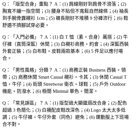
Q：「
版型合身
」重點？
A：(1) 肩線剛好到肩骨不滑落；(2)
胸寬不繃一指空間；(3) 腰身不貼但不寬鬆自然線條；(4) 袖長
到手腕骨露襯衫 1cm；(5) 褲長剛好不堆積 9 分褲流行；(6) 鞋
舒適不擠腳試穿必要。
Q：「
入門必備
」？
A：(1) 白 T 恤（素 + 合身）萬搭；(2) 牛
仔褲（直筒深藍）休閒；(3) 白襯衫商務 + 約會；(4) 深藍西裝
外套正裝；(5) 白布鞋 + 皮鞋兩款基本；(6) 5 件足以應付場
合。
Q：「
男性風格
」分類？
A：(1) 商務正裝 Business 西裝 + 領
帶；(2) 商務休閒 Smart Casual 襯衫 + 卡其；(3) 休閒 Casual T
恤 + 牛仔；(4) 街頭 Streetwear 衛衣 + 球鞋；(5) 戶外 Outdoor
機能 + 防潑水；(6) 極簡 Minimal 單色 + 簡潔。
Q：「
常見誤區
」？
A：(1) 版型過大顯邋遢改合身；(2) 配色
超過 3 色簡化；(3) 白襪配皮鞋改深色；(4) Logo 太大太多低
調；(5) 牛仔褲 + 牛仔外套（同色）避免；(6) 運動服上下班場
合不對。