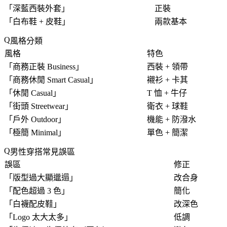
「
深藍西裝外套
」
正裝
「
白布鞋 + 皮鞋
」
兩款基本
風格分類
風格
特色
「
商務正裝 Business
」
西裝 + 領帶
「
商務休閒 Smart Casual
」
襯衫 + 卡其
「
休閒 Casual
」
T 恤 + 牛仔
「
街頭 Streetwear
」
衛衣 + 球鞋
「
戶外 Outdoor
」
機能 + 防潑水
「
極簡 Minimal
」
單色 + 簡潔
男性穿搭常見誤區
誤區
修正
「
版型過大顯邋遢
」
改合身
「
配色超過 3 色
」
簡化
「
白襪配皮鞋
」
改深色
「
Logo 太大太多
」
低調