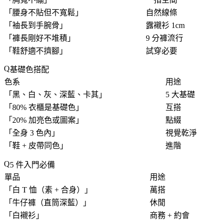
「
腰身不貼但不寬鬆
」
自然線條
「
袖長到手腕骨
」
露襯衫 1cm
「
褲長剛好不堆積
」
9 分褲流行
「
鞋舒適不擠腳
」
試穿必要
基礎色搭配
色系
用途
「
黑、白、灰、深藍、卡其
」
5 大基礎
「
80% 衣櫃是基礎色
」
互搭
「
20% 加亮色或圖案
」
點綴
「
全身 3 色內
」
視覺乾淨
「
鞋 + 皮帶同色
」
進階
5 件入門必備
單品
用途
「
白 T 恤（素 + 合身）
」
萬搭
「
牛仔褲（直筒深藍）
」
休閒
「
白襯衫
」
商務 + 約會