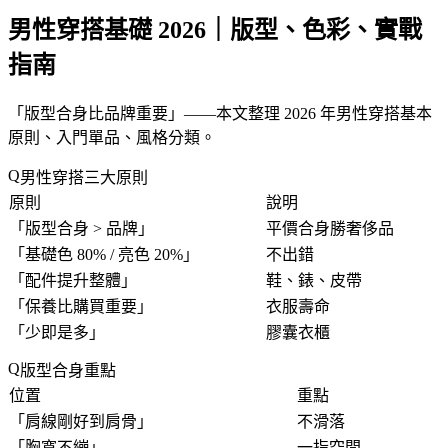
男性穿搭基礎 2026｜版型、色彩、實戰
指南
「
版型合身比品牌重要
」——本文整理 2026 年男性穿搭基本
原則、入門單品、風格分類。
男性穿搭三大原則
原則
說明
「
版型合身 > 品牌
」
平價合身勝奢侈品
「
基礎色 80% / 亮色 20%
」
不出錯
「
配件提升整體
」
鞋、錶、皮帶
「
保養比購買重要
」
衣服壽命
「
少即是多
」
膠囊衣櫃
版型合身重點
位置
重點
「
肩線剛好到肩骨
」
不滑落
「
胸寬不繃
」
一指空間