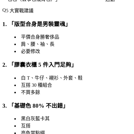
5 大實戰建議
1. 「
版型合身是男裝靈魂
」
平價合身勝奢侈品
肩、腰、袖、長
必要修改
2. 「
膠囊衣櫃 5 件入門足夠
」
白 T、牛仔、襯衫、外套、鞋
互搭 30 種組合
不買多餘
3. 「
基礎色 80% 不出錯
」
黑白灰藍卡其
互搭
亮色當點綴