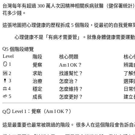
台灣每年有超過 300 萬人次因精神相關疾病就醫（健保署
花多少錢。
這張地圖把心理健康的歷程拆成
5 個階段
，從最初的自我覺察
心理健康不是「有病才需要管」。就像身體健康需要運動
5 個階段總覽
Level
階段
核心問題
核心
🪞 1
覺察
Am I OK？
辨識
🆘 2
求助
找誰幫忙？
了解
💊 3
治療
怎麼治？
選擇
⚖️ 4
穩定
怎麼維持？
日常
🌱 5
成長
怎麼更好？
建立
🪞 Level 1：覺察（Am I OK？）
這是最重要也最常被跳過的階段。
很多人在這個階段會告訴自