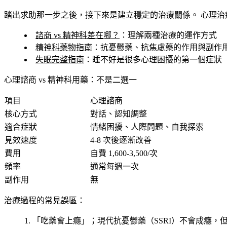
踏出求助那一步之後，接下來是建立穩定的治療關係。
心理治
諮商 vs 精神科差在哪？
：理解兩種治療的運作方式
精神科藥物指南
：抗憂鬱藥、抗焦慮藥的作用與副作
失眠完整指南
：睡不好是很多心理困擾的第一個症狀
心理諮商 vs 精神科用藥：不是二選一
項目
心理諮商
核心方式
對話、認知調整
適合症狀
情緒困擾、人際問題、自我探索
見效速度
4-8 次後逐漸改善
費用
自費 1,600-3,500/次
頻率
通常每週一次
副作用
無
治療過程的常見誤區：
「吃藥會上癮」
；現代抗憂鬱藥（SSRI）不會成癮，