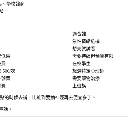
心、學校諮商
站
適合誰
急性情緒危機
想先試試看
或低價
需要持續但預算有限
免費
在校學生
-3,500/次
想選特定心理師
掛號費
需要藥物治療
付費
上班族
點的時候去補，比蛀到要抽神經再去便宜多了。
電話。