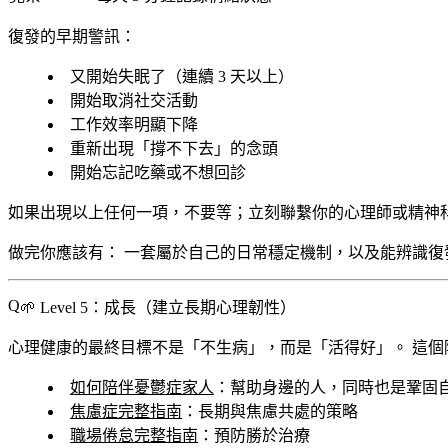
復發的早期警訊：
又開始失眠了（連續 3 天以上）
開始取消社交活動
工作效率明顯下降
重新出現「撐不下去」的念頭
開始忘記吃藥或不想回診
如果出現以上任何一項，不要等；立刻聯繫你的心理師或精神
做完你應該有：
一套屬於自己的日常穩定機制，以及能辨識復
🌱 Level 5：成長（建立長期心理韌性）
心理健康的最終目標不是「不生病」，而是「活得好」。
這個
如何陪伴憂鬱症家人
：幫助身邊的人，同時也是鞏固
焦慮症完整指南
：長期與焦慮共處的策略
職場倦怠完整指南
：預防勝於治療