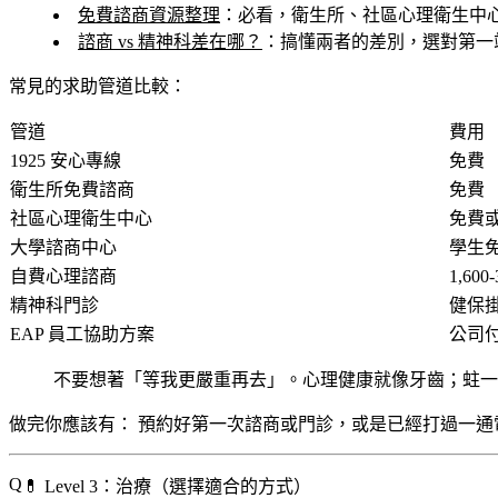
免費諮商資源整理
：
必看
，衛生所、社區心理衛生中
諮商 vs 精神科差在哪？
：搞懂兩者的差別，選對第一
常見的求助管道比較：
管道
費用
1925 安心專線
免費
衛生所免費諮商
免費
社區心理衛生中心
免費
大學諮商中心
學生
自費心理諮商
1,600
精神科門診
健保
EAP 員工協助方案
公司
不要想著「等我更嚴重再去」。心理健康就像牙齒；蛀一
做完你應該有：
預約好第一次諮商或門診，或是已經打過一通
💊 Level 3：治療（選擇適合的方式）