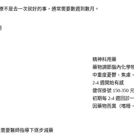
療不是去一次就好的事，通常需要數週到數月。
用
精神科用藥
藥物調節腦內化學
中重度憂鬱、焦慮
2-4 週開始有感
健保掛號 150-350 
初期每 2-4 週回診
因藥物而異（嗜睡
但需要醫師指導下逐步減藥