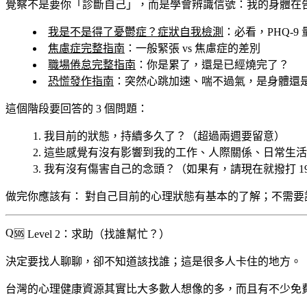
覺察不是要你「診斷自己」，而是學會辨識信號：我的身體在
我是不是得了憂鬱症？症狀自我檢測
：
必看
，PHQ-9
焦慮症完整指南
：一般緊張 vs 焦慮症的差別
職場倦怠完整指南
：你是累了，還是已經燒完了？
恐慌發作指南
：突然心跳加速、喘不過氣，是身體還
這個階段要回答的 3 個問題：
我目前的狀態，持續多久了？（超過兩週要留意）
這些感覺有沒有影響到我的工作、人際關係、日常生活
我有沒有傷害自己的念頭？（如果有，請現在就撥打 19
做完你應該有：
對自己目前的心理狀態有基本的了解；不需要
🆘 Level 2：求助（找誰幫忙？）
決定要找人聊聊，卻不知道該找誰；這是很多人卡住的地方。
台灣的心理健康資源其實比大多數人想像的多，而且有不少免