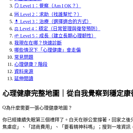
🪞 Level 1：覺察（Am I OK？）
🆘 Level 2：求助（找誰幫忙？）
💊 Level 3：治療（選擇適合的方式）
⚖️ Level 4：穩定（日常管理與復發預防）
🌱 Level 5：成長（建立長期心理韌性）
我現在在哪？快速診斷
哪些情況下「心理健康」會走偏
常見問題
心理健康 7 階段
資料來源
延伸閱讀
心理健康完整地圖｜從自我覺察到穩定康復
為什麼需要一張心理健康地圖？
你已經連續失眠第三個禮拜了。白天在辦公室撐著，回家之後只想
焦慮症」、「諮商費用」、「要看精神科嗎」；搜到一堆資訊