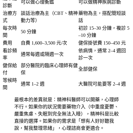
可以做心理衡鑑
可以做精神疾病診斷
診斷
治療方
談話治療為主（CBT、精神
藥物為主，搭配簡短談
式
動力等）
話
每次時
初診 15–30 分鐘，複診 5
50 分鐘
間
–10 分鐘
費用
自費 1,600–3,500 元/次
健保掛號費 150–450 元
看診頻
依病情，通常 2–4 週回
通常每週或隔週一次
率
診一次
健保給
部分醫院的臨床心理師有健
全部健保
付
保
等候時
通常 1–2 週
大醫院可能要等 2–4 週
間
最根本的差異就是：精神科醫師可以開藥，心理師
不行。如果你的狀況需要藥物介入（中重度憂鬱、
嚴重焦慮、失眠到完全無法入睡），精神科是比較
直接的選擇。如果你的需求是「想有人好好聽我
說，幫我整理思緒」，心理諮商會更適合。