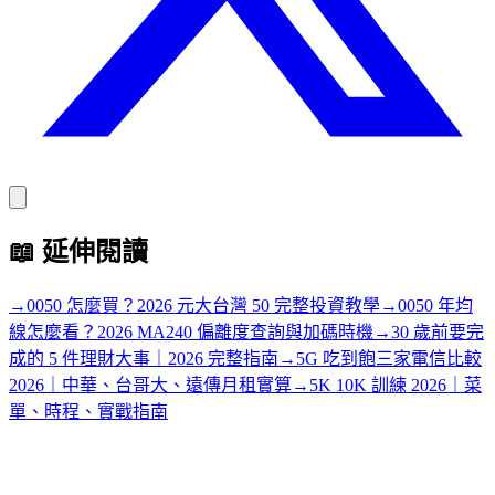
📖
延伸閱讀
→
0050 怎麼買？2026 元大台灣 50 完整投資教學
→
0050 年均
線怎麼看？2026 MA240 偏離度查詢與加碼時機
→
30 歲前要完
成的 5 件理財大事｜2026 完整指南
→
5G 吃到飽三家電信比較
2026｜中華、台哥大、遠傳月租實算
→
5K 10K 訓練 2026｜菜
單、時程、實戰指南