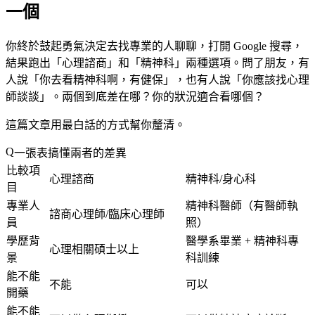
一個
你終於鼓起勇氣決定去找專業的人聊聊，打開 Google 搜尋，
結果跑出「心理諮商」和「精神科」兩種選項。問了朋友，有
人說「你去看精神科啊，有健保」，也有人說「你應該找心理
師談談」。兩個到底差在哪？你的狀況適合看哪個？
這篇文章用最白話的方式幫你釐清。
一張表搞懂兩者的差異
比較項
心理諮商
精神科/身心科
目
專業人
精神科醫師（有醫師執
諮商心理師/臨床心理師
員
照）
學歷背
醫學系畢業 + 精神科專
心理相關碩士以上
景
科訓練
能不能
不能
可以
開藥
能不能