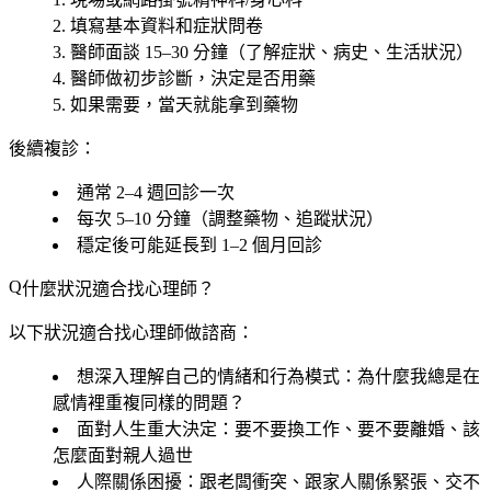
填寫基本資料和症狀問卷
醫師面談 15–30 分鐘（了解症狀、病史、生活狀況）
醫師做初步診斷，決定是否用藥
如果需要，當天就能拿到藥物
後續複診
：
通常 2–4 週回診一次
每次 5–10 分鐘（調整藥物、追蹤狀況）
穩定後可能延長到 1–2 個月回診
什麼狀況適合找心理師？
以下狀況適合找心理師做諮商：
想深入理解自己的情緒和行為模式
：為什麼我總是在
感情裡重複同樣的問題？
面對人生重大決定
：要不要換工作、要不要離婚、該
怎麼面對親人過世
人際關係困擾
：跟老闆衝突、跟家人關係緊張、交不