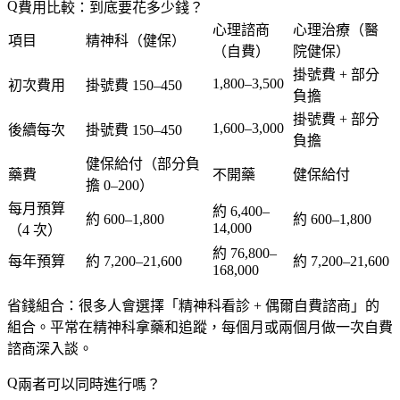
費用比較：到底要花多少錢？
心理諮商
心理治療（醫
項目
精神科（健保）
（自費）
院健保）
掛號費 + 部分
1,800–3,500
初次費用
掛號費 150–450
負擔
掛號費 + 部分
1,600–3,000
後續每次
掛號費 150–450
負擔
健保給付（部分負
藥費
不開藥
健保給付
擔 0–200）
每月預算
約 6,400–
約 600–1,800
約 600–1,800
14,000
（4 次）
約 76,800–
每年預算
約 7,200–21,600
約 7,200–21,600
168,000
省錢組合
：很多人會選擇「精神科看診 + 偶爾自費諮商」的
組合。平常在精神科拿藥和追蹤，每個月或兩個月做一次自費
諮商深入談。
兩者可以同時進行嗎？