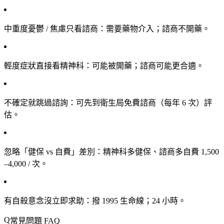
中重度憂鬱 / 焦慮只看諮商
：需要藥物介入；諮商不開藥。
輕度症狀直接看精神科
：可能被開藥；諮商可能更合適。
不確定就跳過諮詢
：可先到衛生局免費諮商（每年 6 次）評
估。
忽略「健保 vs 自費」差別
：精神科多健保、諮商多自費 1,500
–4,000 / 次。
有自殺意念沒立即求助
：撥 1995 生命線；24 小時。
常見問題 FAQ