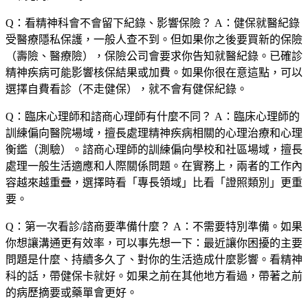
Q：看精神科會不會留下紀錄、影響保險？
A：健保就醫紀錄
受醫療隱私保護，一般人查不到。但如果你之後要買新的保險
（壽險、醫療險），保險公司會要求你告知就醫紀錄。已確診
精神疾病可能影響核保結果或加費。如果你很在意這點，可以
選擇自費看診（不走健保），就不會有健保紀錄。
Q：臨床心理師和諮商心理師有什麼不同？
A：臨床心理師的
訓練偏向醫院場域，擅長處理精神疾病相關的心理治療和心理
衡鑑（測驗）。諮商心理師的訓練偏向學校和社區場域，擅長
處理一般生活適應和人際關係問題。在實務上，兩者的工作內
容越來越重疊，選擇時看「專長領域」比看「證照類別」更重
要。
Q：第一次看診/諮商要準備什麼？
A：不需要特別準備。如果
你想讓溝通更有效率，可以事先想一下：最近讓你困擾的主要
問題是什麼、持續多久了、對你的生活造成什麼影響。看精神
科的話，帶健保卡就好。如果之前在其他地方看過，帶著之前
的病歷摘要或藥單會更好。