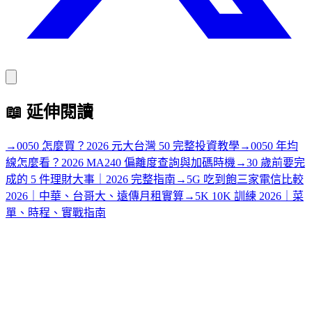
📖
延伸閱讀
→
0050 怎麼買？2026 元大台灣 50 完整投資教學
→
0050 年均
線怎麼看？2026 MA240 偏離度查詢與加碼時機
→
30 歲前要完
成的 5 件理財大事｜2026 完整指南
→
5G 吃到飽三家電信比較
2026｜中華、台哥大、遠傳月租實算
→
5K 10K 訓練 2026｜菜
單、時程、實戰指南