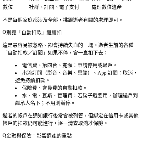
數位
社群、訂閱、電子支付
處理數位遺產
不是每個家庭都涉及全部，挑跟逝者有關的處理即可。
別讓「自動扣款」繼續扣
這是最容易被忽略、卻會持續失血的一塊。逝者生前的各種
「自動扣款／訂閱」如果不停，會一直扣下去：
電信費、第四台、寬頻
：申請停用或過戶。
串流訂閱
（影音、音樂、雲端）、
App 訂閱
：取消，
避免持續扣款。
保險費、會員費
的自動扣款。
水、電、瓦斯、管理費
：若房子還要用，辦理過戶到
繼承人名下；不用則辦停。
逝者的帳戶在通知銀行後常會被列管，但綁定在信用卡或其他
帳戶的扣款仍可能進行，逐一清查取消才保險。
金融與保險：影響遺產的重點