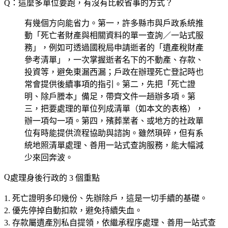
Q：這麼多單位要跑，有沒有比較省事的方式？
有幾個方向能省力。第一，許多縣市與戶政系統推
動「
死亡者財產與相關資料的單一查詢／一站式服
務
」，例如可透過國稅局申請逝者的「遺產稅財產
參考清單」，一次掌握逝者名下的不動產、存款、
投資等，避免東漏西漏；戶政在辦理死亡登記時也
常會提供後續事項的指引。第二，先把「死亡證
明、除戶謄本」備足，帶齊文件一趟辦多項。第
三，把要處理的單位列成清單（如本文的表格），
辦一項勾一項。第四，殯葬業者、或地方的社政單
位有時能提供流程協助與諮詢。雖然瑣碎，但有系
統地照清單處理、善用一站式查詢服務，能大幅減
少來回奔波。
處理身後行政的 3 個重點
死亡證明多印幾份、先辦除戶
，這是一切手續的基礎。
優先停掉自動扣款
，避免持續失血。
存款屬遺產別私自提領
，依繼承程序處理、善用一站式查