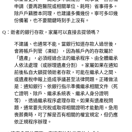
申請（要再跑醫院或相關單位、耗時）省事得多。
除戶戶籍謄本同理，也建議多備幾份。寧可多印幾
份備著，也不要關鍵時刻手上沒有。
Q：逝者的銀行存款，家屬可以直接去提領嗎？
不建議、也通常不能。當銀行知道存款人過世後，
會將帳戶列管（凍結），因為帳戶內的存款屬於
「遺產」，必須經過合法的繼承程序、由全體繼承
人依法處理（或辦理遺產分割）。家屬如果在通知
前後私自大額提領逝者存款，可能在繼承人之間、
或遺產稅申報上造成爭議甚至法律問題。正確做法
是：通知銀行、依銀行指示準備繼承相關文件（死
亡證明、除戶、繼承系統表、繼承人身分證明
等），透過繼承程序處理存款。如果有遺產稅問
題，通常要先完稅或取得相關證明才能動用。急用
喪葬費時，可了解是否有相關的權宜規定，但仍應
依正規程序辦理。