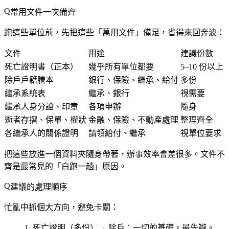
常用文件一次備齊
跑這些單位前，先把這些「萬用文件」備足，省得來回奔波：
文件
用途
建議份數
死亡證明書（正本）
幾乎所有單位都要
5–10 份以上
除戶戶籍謄本
銀行、保險、繼承、給付
多份
繼承系統表
繼承、銀行
視需要
繼承人身分證、印章
各項申辦
隨身
逝者存摺、保單、權狀
金融、保險、不動產處理
整理齊全
各繼承人的關係證明
請領給付、繼承
視單位要求
把這些放進一個資料夾隨身帶著，辦事效率會差很多。文件不
齊是最常見的「白跑一趟」原因。
建議的處理順序
忙亂中抓個大方向，避免卡關：
死亡證明（多份）→ 除戶
：一切的基礎，最先辦。