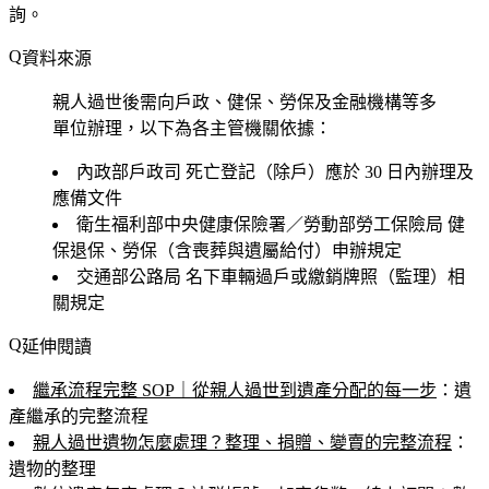
詢。
資料來源
親人過世後需向戶政、健保、勞保及金融機構等多
單位辦理，以下為各主管機關依據：
內政部戶政司
死亡登記（除戶）應於 30 日內辦理及
應備文件
衛生福利部中央健康保險署／勞動部勞工保險局
健
保退保、勞保（含喪葬與遺屬給付）申辦規定
交通部公路局
名下車輛過戶或繳銷牌照（監理）相
關規定
延伸閱讀
繼承流程完整 SOP｜從親人過世到遺產分配的每一步
：遺
產繼承的完整流程
親人過世遺物怎麼處理？整理、捐贈、變賣的完整流程
：
遺物的整理