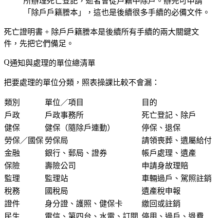
所辦理死亡登記，逝者會從戶籍中除戶。辦完可申請
「除戶戶籍謄本」，這也是後續很多手續的必備文件。
死亡證明書 + 除戶戶籍謄本
是後續所有手續的兩大關鍵文
件，先把它們備足。
通知與處理的單位總清單
把要處理的單位分類，照表操課比較不會漏：
類別
單位／項目
目的
戶政
戶政事務所
死亡登記、除戶
健保
健保（隨除戶連動）
停保、退保
勞保／國保
勞保局
請領喪葬、遺屬給付
金融
銀行、郵局、證券
帳戶處理、遺產
保險
壽險公司
申請身故理賠
監理
監理站
車輛過戶、駕照註銷
稅務
國稅局
遺產稅申報
證件
身分證、護照、健保卡
繳回或註銷
民生
電信、第四台、水電、訂閱
停用、過戶、退費