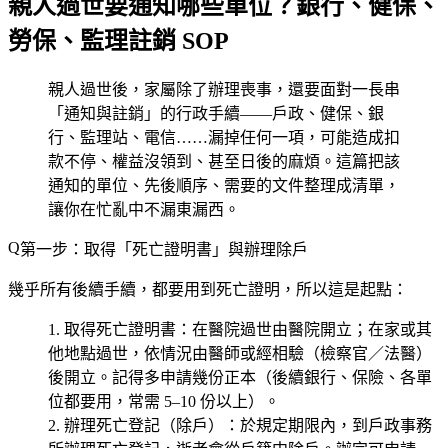
親人過世要通知哪些單位？銀行、健保、
勞保、監理註銷 SOP
親人過世後，家屬除了辦理喪事，還要面對一長串
「通知與註銷」的行政手續——戶政、健保、銀
行、監理站、電信……漏掉任何一項，可能造成扣
款不停、權益沒領到、甚至日後的麻煩。這篇把該
通知的單位、先後順序、需要的文件整理成清單，
讓你在忙亂中不漏東漏西。
第一步：取得「死亡證明書」與辦理除戶
幾乎所有後續手續，都要用到死亡證明，所以這是起點：
取得死亡證明書
：在醫院過世由醫院開立；在家或其
他地點過世，依情況由醫師或經相驗（檢察官／法醫）
後開立。
記得多申請幾份正本
（後續銀行、保險、各單
位都要用，常需 5–10 份以上）。
辦理死亡登記（除戶）
：於規定期限內，到戶政事務