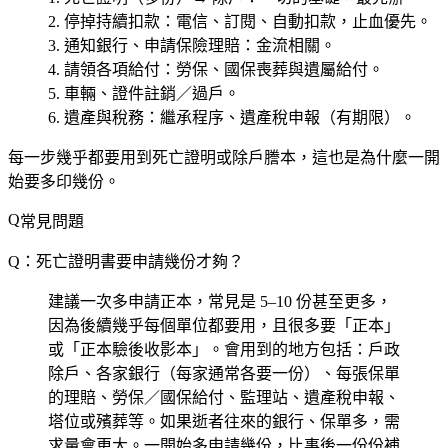
停掉持續扣款
：電信、訂閱、自動扣款，止血優先。
通知銀行、申請保險理賠
：金流相關。
請領各項給付
：勞保、國保喪葬與遺屬給付。
車輛、證件註銷／過戶
。
遺產與稅務
：繼承程序、遺產稅申報（有期限）。
每一步幾乎都要用到死亡證明或除戶謄本，這也是為什麼一開
始要多印幾份。
常見問題
Q：死亡證明書要申請幾份才夠？
建議一次多申請正本，常見是 5–10 份甚至更多，
因為後續幾乎每個單位都要用，且很多要「正本」
或「正本驗後收影本」。會用到的地方包括：戶政
除戶、各家銀行（每家通常各要一份）、每張保單
的理賠、勞保／國保給付、監理站、遺產稅申報、
塔位或殯葬等。如果逝者往來的銀行、保單多，需
求量會更大。一開始多申請幾份，比事後一份份補