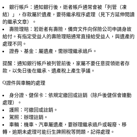
銀行帳戶
：通知銀行後，逝者帳戶通常會被「列管（凍
結）」，存款屬於遺產，要待繼承程序處理（見下方延伸閱讀
的繼承文章）。
壽險理賠
：若逝者有壽險，備齊文件向保險公司申請身故
給付。
有指定受益人的壽險理賠通常直接給受益人
，與遺產的
處理不同。
證券、基金
：屬遺產，需辦理繼承過戶。
提醒：通知銀行帳戶被列管前後，家屬不要任意提領逝者存
款，以免日後在繼承、遺產稅上產生爭議。
證件與車輛的處理
身分證、健保卡
：依規定繳回或註銷（除戶後健保會連動
處理）。
護照
：可繳回或註銷。
駕照
：辦理註銷。
車輛
：機車、汽車屬遺產，要辦理繼承過戶或報廢、移
轉，逾期未處理可能衍生牌照稅等問題，記得處理。