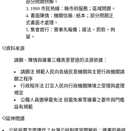
部分問題快解。
1999 市民熱線
：縣市府服務；區域問題。
書面陳情
：機關信箱 / 紙本；部分問題正
式書面才處理。
集會遊行
：需事先報備；違法 = 罰款 + 拘
留。
資料來源
請願、陳情與連署三種表意管道的法源依據：
請願法
規範人民向各級民意機關與主管行政機關請
願之程序
行政程序法
訂定人民向行政機關陳情之受理與處理
規定
公職人員選舉罷免法
就罷免案等連署之要件與門檻
設有規範
延伸閱讀
公民投票怎麼運作？台灣公投制度完整解析
：連署的最終