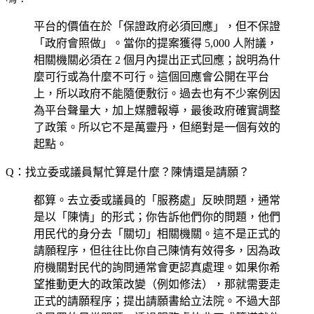
平台的價值在於「保證政府必須回應」，但不保證
「政府會照做」。當你的提案獲得 5,000 人附議，
相關機關必須在 2 個月內提出正式回應；說明為什
麼可行或為什麼不可行。這個回應會公開在平台
上，所以政府不能隨便敷衍。過去也有不少案例因
為平台聲量大，加上媒體報導，最後政府確實調整
了政策。所以它不是萬靈丹，但絕對是一個有效的
起點。
Q：找立委或議員幫忙算是什麼？陳情還是請願？
都算。去立委或議員的「服務處」反映問題，通常
是以「陳情」的形式；你告訴他們你的問題，他們
用民代的身分去「關切」相關機關。這不是正式的
請願程序，但往往比你自己陳情有效得多，因為政
府機關對民代的詢問通常會更認真處理。如果你希
望推動更大的政策改變（例如修法），那就需要走
正式的請願程序；提出請願書給立法院。不過大部