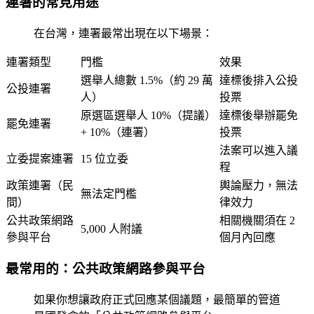
連署的常見用途
在台灣，連署最常出現在以下場景：
連署類型
門檻
效果
選舉人總數 1.5%（約 29 萬
達標後排入公投
公投連署
人）
投票
原選區選舉人 10%（提議）
達標後舉辦罷免
罷免連署
+ 10%（連署）
投票
法案可以進入議
立委提案連署
15 位立委
程
政策連署（民
輿論壓力，無法
無法定門檻
間）
律效力
公共政策網路
相關機關須在 2
5,000 人附議
參與平台
個月內回應
最常用的：公共政策網路參與平台
如果你想讓政府正式回應某個議題，最簡單的管道