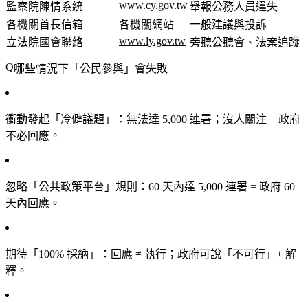
www.cy.gov.tw
監察院陳情系統
舉報公務人員違失
各機關首長信箱
各機關網站
一般建議與投訴
www.ly.gov.tw
立法院國會聯絡
旁聽公聽會、法案追蹤
哪些情況下「公民參與」會失敗
衝動發起「冷僻議題」
：無法達 5,000 連署；沒人關注 = 政府
不必回應。
忽略「公共政策平台」規則
：60 天內達 5,000 連署 = 政府 60
天內回應。
期待「100% 採納」
：回應 ≠ 執行；政府可說「不可行」+ 解
釋。