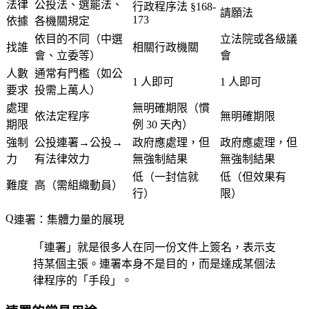
法律
公投法、選罷法、
行政程序法 §168-
請願法
173
依據
各機關規定
依目的不同（中選
立法院或各級議
找誰
相關行政機關
會、立委等）
會
人數
通常有門檻（如公
1 人即可
1 人即可
要求
投需上萬人）
處理
無明確期限（慣
依法定程序
無明確期限
期限
例 30 天內）
強制
公投連署→公投→
政府應處理，但
政府應處理，但
力
有法律效力
無強制結果
無強制結果
低（一封信就
低（但效果有
難度
高（需組織動員）
行）
限）
連署：集體力量的展現
「連署」就是很多人在同一份文件上簽名，表示支
持某個主張。連署本身不是目的，而是達成某個法
律程序的「手段」。