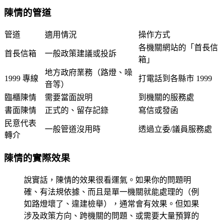
陳情的管道
管道
適用情況
操作方式
各機關網站的「首長信
首長信箱
一般政策建議或投訴
箱」
地方政府業務（路燈、噪
1999 專線
打電話到各縣市 1999
音等）
臨櫃陳情
需要當面說明
到機關的服務處
書面陳情
正式的、留存記錄
寫信或發函
民意代表
一般管道沒用時
透過立委/議員服務處
轉介
陳情的實際效果
說實話，陳情的效果很看運氣。如果你的問題明
確、有法規依據、而且是單一機關就能處理的（例
如路燈壞了、違建檢舉），通常會有效果。但如果
涉及政策方向、跨機關的問題、或需要大量預算的