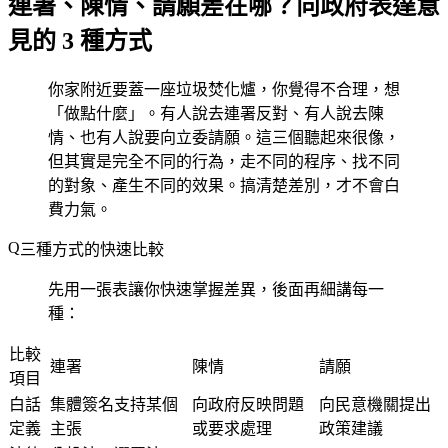
連署、陳情、請願差在哪？向政府表達意
見的 3 種方式
你家附近要蓋一座垃圾焚化爐，你覺得不合理，想
「做點什麼」。有人說去連署反對、有人說去陳
情、也有人說要向立委請願。這三個聽起來很像，
但其實是完全不同的行為，走不同的程序、找不同
的對象、產生不同的效果。搞清楚差別，才不會白
費力氣。
三種方式的快速比較
先用一張表讓你快速掌握差異，後面再細講每一
種：
比較
連署
陳情
請願
項目
白話
集體簽名支持某個
向政府反映問題
向民意機關提出
定義
主張
或要求處理
政策建議