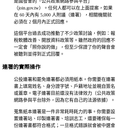
是國發會的「公共政策網路參與平台」
（join.gov.tw）。任何人都可以在上面提案，如果
在 60 天內有 5,000 人附議（連署），相關機關就
必須在 2 個月內正式回應。
這個平台過去成功推動了不少政策討論，例如：報
稅軟體改善、開放資料政策等。雖然政府的回應不
一定會「照你說的做」，但至少保證了你的聲音會
被聽到並得到正式回覆。
連署的實際操作
公投連署和罷免連署都必須用
紙本
。你需要在連署
書上填寫姓名、身分證字號、戶籍地址並親自簽名
或蓋章。電子連署目前還沒有法律效力（公共政策
網路參與平台除外，因為它有自己的法源依據）。
蒐集紙本連署是一件非常耗時耗力的事。你需要設
置連署站、印製連署書、培訓志工，還要確保每一
份連署書都符合格式；一旦格式錯誤就會被中選會