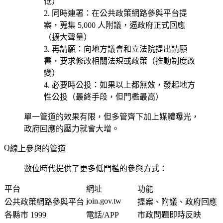
低）
同時連署
：在公共政策網路參與平台提
案，蒐集 5,000 人附議，逼政府正式回應
（擴大聲量）
再請願
：向地方議會和立法院提出請願
書，要求修改相關法規或政策（推動制度改
變）
必要時公投
：如果以上都無效，發起地方
性公投（最終手段，但門檻最高）
單一管道的效果有限，但多管齊下加上媒體曝光，
政府回應的壓力就會大增。
線上參與的管道
數位時代提供了更多低門檻的參與方式：
平台
網址
功能
join.gov.tw
公共政策網路參與平台
提案、附議、政府回應
各縣市 1999
電話/APP
市政問題即時反映