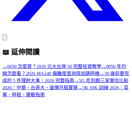
📖
延伸閱讀
→
0050 怎麼買？2026 元大台灣 50 完整投資教學
→
0050 年均
線怎麼看？2026 MA240 偏離度查詢與加碼時機
→
30 歲前要完
成的 5 件理財大事｜2026 完整指南
→
5G 吃到飽三家電信比較
2026｜中華、台哥大、遠傳月租實算
→
5K 10K 訓練 2026｜菜
單、時程、實戰指南