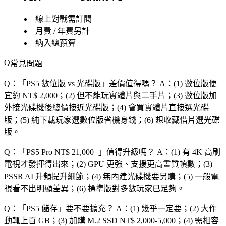
線上對戰需訂閱
月費 / 年費另計
納入總預算
常見問題
Q：「
PS5 數位版 vs 光碟版
」差價值得嗎？
A：(1) 數位版便
宜約 NT$ 2,000；(2) 但不能玩實體片與二手片；(3) 數位版加
外接光碟機後總價接近光碟版；(4) 會買實體片直接選光碟
版；(5) 純下載玩家選數位版省機身錢；(6) 想收藏借片選光碟
版。
Q：「
PS5 Pro NT$ 21,000+
」值得升級嗎？
A：(1) 有 4K 高刷
電視才發揮得出來；(2) GPU 更強、支援更高畫質幀數；(3)
PSSR AI 升頻提升細節；(4) 無內建光碟機要另購；(5) 一般電
視看不出明顯差異；(6) 標準版對多數玩家已足夠。
Q：「
PS5 儲存
」要不要擴充？
A：(1) 幾乎一定要；(2) 大作
動輒上百 GB；(3) 加購 M.2 SSD NT$ 2,000-5,000；(4) 需相容