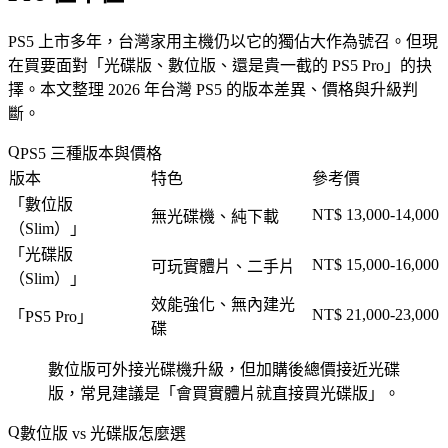
PS5 上市多年，台灣家用主機仍以它的獨佔大作為號召。但現
在買要面對「
光碟版、數位版、還是貴一截的 PS5 Pro
」的抉
擇。本文整理 2026 年台灣 PS5 的版本差異、價格與升級判
斷。
PS5 三種版本與價格
版本
特色
參考價
「
數位版
NT$ 13,000-14,000
無光碟機、純下載
（Slim）
」
「
光碟版
NT$ 15,000-16,000
可玩實體片、二手片
（Slim）
」
效能強化、無內建光
NT$ 21,000-23,000
「
PS5 Pro
」
碟
數位版可外接光碟機升級，但加購後總價接近光碟
版，常見建議是「
會買實體片就直接買光碟版
」。
數位版 vs 光碟版怎麼選