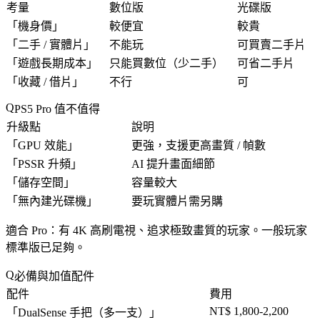
考量
數位版
光碟版
「
機身價
」
較便宜
較貴
「
二手 / 實體片
」
不能玩
可買賣二手片
「
遊戲長期成本
」
只能買數位（少二手）
可省二手片
「
收藏 / 借片
」
不行
可
PS5 Pro 值不值得
升級點
說明
「
GPU 效能
」
更強，支援更高畫質 / 幀數
「
PSSR 升頻
」
AI 提升畫面細節
「
儲存空間
」
容量較大
「
無內建光碟機
」
要玩實體片需另購
適合 Pro：有 4K 高刷電視、追求極致畫質的玩家。一般玩家
標準版已足夠。
必備與加值配件
配件
費用
NT$ 1,800-2,200
「
DualSense 手把（多一支）
」