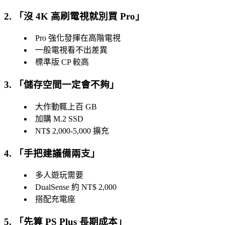
2. 「
沒 4K 高刷電視就別買 Pro
」
Pro 強化發揮在高階電視
一般電視看不出差異
標準版 CP 較高
3. 「
儲存空間一定會不夠
」
大作動輒上百 GB
加購 M.2 SSD
NT$ 2,000-5,000 擴充
4. 「
手把建議備兩支
」
多人遊玩需要
DualSense 約 NT$ 2,000
搭配充電座
5. 「
先算 PS Plus 長期成本
」