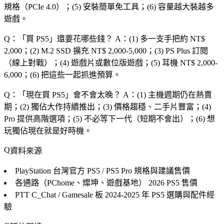
規格（PCIe 4.0）；(5) 安裝簡單免工具；(6) 容量越大裝越多
遊戲。
Q：「
買 PS5
」還要花哪些錢？
A：(1) 多一支手把約 NT$
2,000；(2) M.2 SSD 擴充 NT$ 2,000-5,000；(3) PS Plus 訂閱
（線上對戰）；(4) 遊戲片或數位版遊戲；(5) 耳機 NT$ 2,000-
6,000；(6) 把這些一起抓進預算。
Q：「
現在買 PS5
」會不會太晚？
A：(1) 主機週期仍在熱賣
期；(2) 獨佔大作持續推出；(3) 價格趨穩、二手片豐富；(4)
Pro 提供高階選項；(5) 不必等下一代（短期不會出）；(6) 想
玩獨佔現在就是好時機。
資料來源
PlayStation 台灣官方
PS5 / PS5 Pro 規格與建議售價
各通路（PChome、燦坤、遊戲基地）
2026 PS5 售價
PTT C_Chat / Gamesale 板
2024-2025 年 PS5 選購與配件經
驗