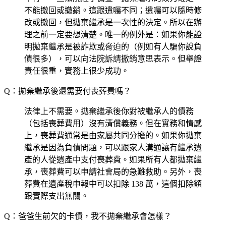
不能撤回或撤銷。這跟遺囑不同；遺囑可以隨時修
改或撤回，但拋棄繼承是一次性的決定。所以在辦
理之前一定要想清楚。唯一的例外是：如果你能證
明拋棄繼承是被詐欺或脅迫的（例如有人騙你說負
債很多），可以向法院訴請撤銷意思表示。但舉證
責任很重，實務上很少成功。
Q：拋棄繼承後還需要付喪葬費嗎？
法律上不需要。拋棄繼承後你對被繼承人的債務
（包括喪葬費用）沒有清償義務。但在實務和情感
上，喪葬費通常是由家屬共同分擔的。如果你拋棄
繼承是因為負債問題，可以跟家人溝通讓有繼承遺
產的人從遺產中支付喪葬費。如果所有人都拋棄繼
承，喪葬費可以申請社會局的急難救助。另外，喪
葬費在遺產稅申報中可以扣除 138 萬，這個扣除額
跟實際支出無關。
Q：爸爸生前欠的卡債，我不拋棄繼承會怎樣？