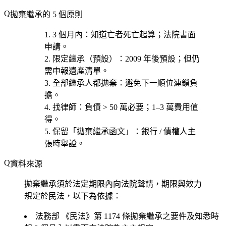
拋棄繼承的 5 個原則
3 個月內
：知道亡者死亡起算；法院書面
申請。
限定繼承（預設）
：2009 年後預設；但仍
需申報遺產清單。
全部繼承人都拋棄
：避免下一順位連鎖負
擔。
找律師
：負債 > 50 萬必要；1–3 萬費用值
得。
保留「拋棄繼承函文」
：銀行 / 債權人主
張時舉證。
資料來源
拋棄繼承須於法定期限內向法院聲請，期限與效力
規定於民法，以下為依據：
法務部
《民法》第 1174 條拋棄繼承之要件及知悉時