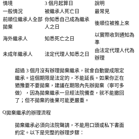
情境
3 個月起算日
說明
一般情況
被繼承人死亡日
最常見
前順位繼承人全部
你知悉自己成為繼承
後順位被推上來
拋棄
人之日
以實際收到通知為
海外繼承人
知悉死亡之日
準
由法定代理人代為
未成年繼承人
法定代理人知悉之日
辦理
超過 3 個月沒有辦理拋棄繼承，就會自動變成限定
繼承。這個期限是法定的，不能延長。如果你正在
猶豫要不要拋棄，建議在期限內先辦拋棄（寧可多
做），因為拋棄繼承一旦經法院備查，就不能撤回
了；但不拋棄的後果可能更嚴重。
拋棄繼承的辦理流程
拋棄繼承必須向法院聲請，不能用口頭或私下書面
約定。以下是完整的辦理步驟：