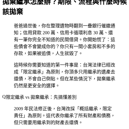
拋棄繼承怎麼辦？期限、流程與什麼時候
該拋棄
爸爸過世後，你在整理遺物時翻到一疊銀行催繳通
知；信用貸款 200 萬、信用卡循環利息 30 萬、還
有一筆你完全不知道的民間借貸。你開始慌了：這
些債會不會變成你的？你只有一間小套房和不多的
存款，如果被追債，人生就毀了。
這時候你需要知道的第一件事是：台灣法律已經改
成「限定繼承」為原則，你頂多只用繼承的遺產去
還債，不會自己倒貼。但在某些情況下，拋棄繼承
仍然是更安全的選擇。
限定繼承 vs 拋棄繼承：先搞懂差別
2009 年民法修正後，台灣改採「概括繼承，限定
責任」為原則。這代表你繼承了所有財產和債務，
但只需要用繼承到的財產去還債。