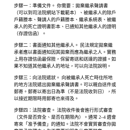
步驟一：準備文件。
你需要：拋棄繼承聲請書
（可以到司法院網站下載範本）、被繼承人的除戶
戶籍謄本、聲請人的戶籍謄本、繼承系統表、被繼
承人的死亡證明書影本、已通知其他繼承人的證明
（存證信函）。
步驟二：書面通知其他繼承人。
民法規定拋棄繼
承者應以書面通知因其拋棄而應為繼承之人。實務
上用存證信函最保險，保留寄送和送達的證據。如
果不知道其他繼承人的地址，可以向法院說明。
步驟三：向法院遞狀。
向被繼承人死亡時住所地
的地方法院遞出拋棄繼承聲請書。可以親自送件或
郵寄。郵寄以寄出日為準（不是法院收到日），所
以接近期限時用郵寄也來得及。
步驟四：法院審查。
法院收件後會進行形式審查
（文件是否齊全、是否在期限內）。通常 2–4 週會
寄來「准予備查」的通知。法院不會實質審查你拋