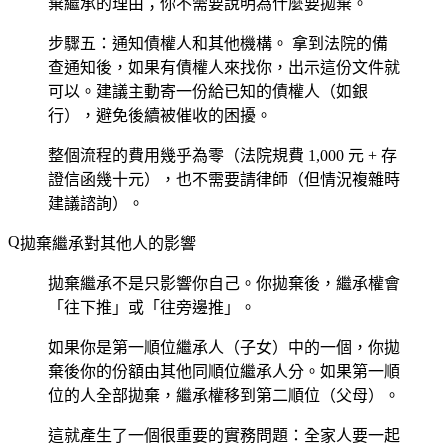
棄繼承的理由；你不需要說明為什麼要拋棄。
步驟五：通知債權人和其他機構。
拿到法院的備
查通知後，如果有債權人來找你，出示這份文件就
可以。建議主動寄一份給已知的債權人（如銀
行），避免後續被催收的困擾。
整個流程的費用幾乎為零（法院規費 1,000 元 + 存
證信函幾十元），也不需要請律師（但情況複雜時
建議諮詢）。
拋棄繼承對其他人的影響
拋棄繼承不是只影響你自己。你拋棄後，繼承權會
「往下推」或「往旁邊推」。
如果你是第一順位繼承人（子女）中的一個，你拋
棄後你的份額由其他同順位繼承人分。如果第一順
位的人全部拋棄，繼承權移到第二順位（父母）。
這就產生了一個很重要的實務問題：全家人要一起