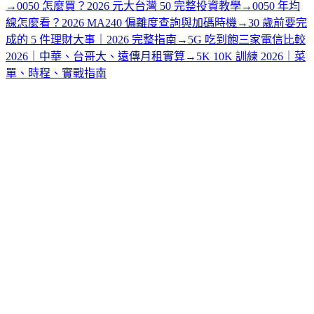
→
0050 怎麼買？2026 元大台灣 50 完整投資教學
→
0050 年均
線怎麼看？2026 MA240 偏離度查詢與加碼時機
→
30 歲前要完
成的 5 件理財大事｜2026 完整指南
→
5G 吃到飽三家電信比較
2026｜中華、台哥大、遠傳月租實算
→
5K 10K 訓練 2026｜菜
單、時程、實戰指南