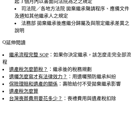
起 3 個月內以書面向法院為之之規定
司法院／各地方法院
拋棄繼承聲請程序、應備文件
及通知其他繼承人之規定
法務部
拋棄繼承後應繼分歸屬及與限定繼承差異之
說明
延伸閱讀
繼承流程完整 SOP
：如果你決定繼承，該怎麼走完全部流
程
遺產稅怎麼節稅？
：繼承後的稅務規劃
遺囑怎麼寫才有法律效力？
：用遺囑預防繼承糾紛
保險理賠和遺產的關係
：壽險給付不受拋棄繼承影響
遺產稅怎麼算
台灣喪葬費用要花多少？
：喪禮費用與遺產稅扣除