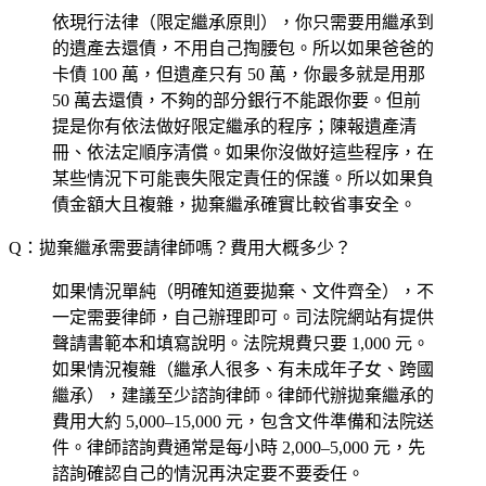
依現行法律（限定繼承原則），你只需要用繼承到
的遺產去還債，不用自己掏腰包。所以如果爸爸的
卡債 100 萬，但遺產只有 50 萬，你最多就是用那
50 萬去還債，不夠的部分銀行不能跟你要。但前
提是你有依法做好限定繼承的程序；陳報遺產清
冊、依法定順序清償。如果你沒做好這些程序，在
某些情況下可能喪失限定責任的保護。所以如果負
債金額大且複雜，拋棄繼承確實比較省事安全。
Q：拋棄繼承需要請律師嗎？費用大概多少？
如果情況單純（明確知道要拋棄、文件齊全），不
一定需要律師，自己辦理即可。司法院網站有提供
聲請書範本和填寫說明。法院規費只要 1,000 元。
如果情況複雜（繼承人很多、有未成年子女、跨國
繼承），建議至少諮詢律師。律師代辦拋棄繼承的
費用大約 5,000–15,000 元，包含文件準備和法院送
件。律師諮詢費通常是每小時 2,000–5,000 元，先
諮詢確認自己的情況再決定要不要委任。