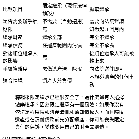
限定繼承（現行法律
比較項目
拋棄繼承
預設）
是否需要辦手續
不需要（自動適用）
需要向法院聲請
期限
無
知悉起 3 個月內
繼承財產
繼承全部
完全不繼承
繼承債務
在遺產範圍內清償
完全不承擔
對後順位繼承人
後順位繼承人可能被
無
的影響
推上來
手續複雜度
需做遺產清冊陳報
向法院送件即可
不想碰遺產的任何事
適合情境
遺產大於負債
務
聽起來限定繼承已經很安全了，為什麼還有人選擇
拋棄繼承？因為限定繼承有一個風險：如果你沒有
依法定程序陳報遺產清冊和通知債權人，而且隱匿
遺產或在清償債務前先分配遺產，你可能喪失限定
責任的保護，變成要用自己的財產去還債。