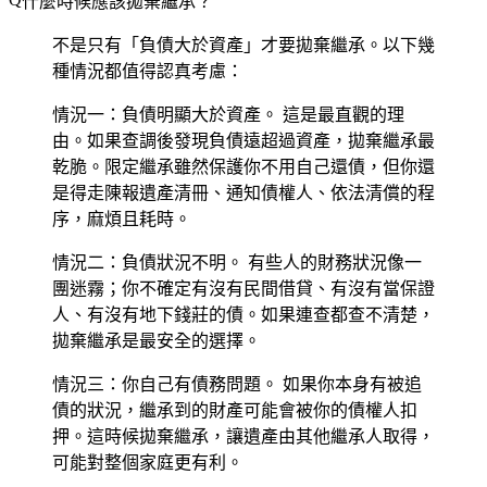
什麼時候應該拋棄繼承？
不是只有「負債大於資產」才要拋棄繼承。以下幾
種情況都值得認真考慮：
情況一：負債明顯大於資產。
這是最直觀的理
由。如果查調後發現負債遠超過資產，拋棄繼承最
乾脆。限定繼承雖然保護你不用自己還債，但你還
是得走陳報遺產清冊、通知債權人、依法清償的程
序，麻煩且耗時。
情況二：負債狀況不明。
有些人的財務狀況像一
團迷霧；你不確定有沒有民間借貸、有沒有當保證
人、有沒有地下錢莊的債。如果連查都查不清楚，
拋棄繼承是最安全的選擇。
情況三：你自己有債務問題。
如果你本身有被追
債的狀況，繼承到的財產可能會被你的債權人扣
押。這時候拋棄繼承，讓遺產由其他繼承人取得，
可能對整個家庭更有利。