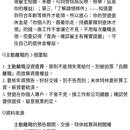
現雇主短繳、未繳，可向勞保局反映、檢舉，這是
你的權益）；第三,「了解請領條件」——知道要
到符合年齡等條件才能領。所以放心：你的勞退退
休金是「你個人的、跟著你走、持續累積到退休才
領」的錢，換工作不會讓它不見，不用每次離職去
領，但要記得「查詢、確認雇主有確實提繳」，守
住自己的退休金權益。
主動離職的 3 個重點
主動離職沒資遣費、原則不能領失業給付
，別被迫簽「自願
離職」而放棄資遣權益。
要依年資預告、好好交接
，別不告而別；未休特休要折算工
資、薪資要結清。
勞退在你個人專戶、不會不見
，換工作新公司續繳；確認勞
健保退保、留意競業約定。
資料來源
主動離職的預告期間、交接、特休結算與相關權