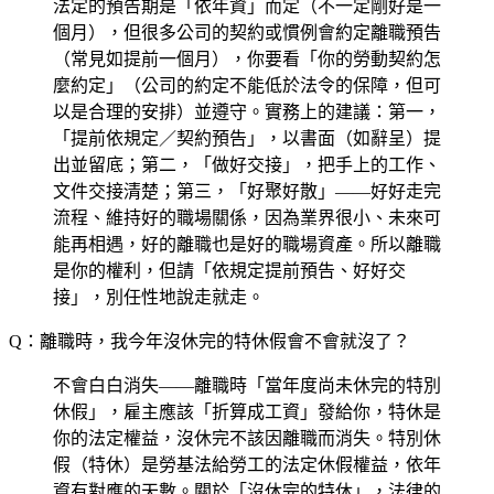
法定的預告期是「依年資」而定（不一定剛好是一
個月），但很多公司的契約或慣例會約定離職預告
（常見如提前一個月），你要看「你的勞動契約怎
麼約定」（公司的約定不能低於法令的保障，但可
以是合理的安排）並遵守。實務上的建議：第一，
「提前依規定／契約預告」，以書面（如辭呈）提
出並留底；第二，「做好交接」，把手上的工作、
文件交接清楚；第三，「好聚好散」——好好走完
流程、維持好的職場關係，因為業界很小、未來可
能再相遇，好的離職也是好的職場資產。所以離職
是你的權利，但請「依規定提前預告、好好交
接」，別任性地說走就走。
Q：離職時，我今年沒休完的特休假會不會就沒了？
不會白白消失——離職時「當年度尚未休完的特別
休假」，雇主應該「折算成工資」發給你，特休是
你的法定權益，沒休完不該因離職而消失。特別休
假（特休）是勞基法給勞工的法定休假權益，依年
資有對應的天數。關於「沒休完的特休」，法律的