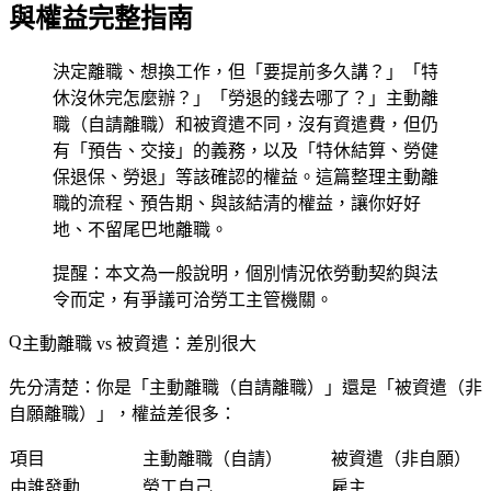
與權益完整指南
決定離職、想換工作，但「要提前多久講？」「特
休沒休完怎麼辦？」「勞退的錢去哪了？」主動離
職（自請離職）和被資遣不同，沒有資遣費，但仍
有「預告、交接」的義務，以及「特休結算、勞健
保退保、勞退」等該確認的權益。這篇整理主動離
職的流程、預告期、與該結清的權益，讓你好好
地、不留尾巴地離職。
提醒：本文為一般說明，個別情況依勞動契約與法
令而定，有爭議可洽勞工主管機關。
主動離職 vs 被資遣：差別很大
先分清楚：你是「主動離職（自請離職）」還是「被資遣（非
自願離職）」，權益差很多：
項目
主動離職（自請）
被資遣（非自願）
由誰發動
勞工自己
雇主