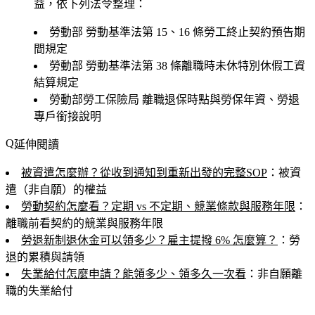
益，依下列法令整理：
勞動部
勞動基準法第 15、16 條勞工終止契約預告期
間規定
勞動部
勞動基準法第 38 條離職時未休特別休假工資
結算規定
勞動部勞工保險局
離職退保時點與勞保年資、勞退
專戶銜接說明
延伸閱讀
被資遣怎麼辦？從收到通知到重新出發的完整SOP
：被資
遣（非自願）的權益
勞動契約怎麼看？定期 vs 不定期、競業條款與服務年限
：
離職前看契約的競業與服務年限
勞退新制退休金可以領多少？雇主提撥 6% 怎麼算？
：勞
退的累積與請領
失業給付怎麼申請？能領多少、領多久一次看
：非自願離
職的失業給付