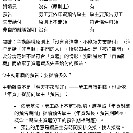
資遣費
沒有（原則上）
有
預告
勞工要依年資預告雇主
雇主要預告勞工
失業給付
原則上不能領
符合條件可領
非自願離職證明
沒有
有
關鍵：
主動離職原則上「沒有資遣費、不能領失業給付」
（這
些是給「非自願」離開的人）。所以如果你是「被迫離開」，
要分清楚是不是符合「資遣」的情形，別輕易簽下「自願離
職」而放棄了資遣費與失業給付的權益。
主動離職的預告：要提前多久？
主動離職不是「明天不來就好」——勞工自請離職，也要依
「年資」提前向雇主「預告」：
依勞基法，勞工終止不定期契約，應準照「年資對應
的預告期間」提前預告雇主（年資越長，預告期越長，
概念上與雇主資遣勞工的預告期相對應）。
預告的用意是讓雇主有時間安排交接、找人接替。