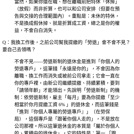
當然，如果你還在職、想在離職前把特休「休掉」
（放假）而非折算，也可以和公司安排（但要在預
告與交接的合理範圍內）。重點是：未休的特休，
不是換成假休掉、就是折算成工資，總之是你的權
益，不會白白消失。
Q：我換工作後，之前公司幫我提繳的「勞退」會不會不見？
要自己去領嗎？
不會不見——勞退新制的退休金是進到「你個人的
勞退專戶」，這筆錢「永遠是你的」，不會因為你
離職、換工作而消失或被前公司拿走；它會一直在
你的專戶裡，由新公司繼續提繳、持續累積，要到
「請領年齡」才能領出。先說明「勞退新制」的機
制：依勞退新制，雇主「每月」要為你提繳「至少
相當於你月提繳工資 6% 」的退休金，而這筆錢是
「進到『你個人專屬的勞退專戶』」（在勞保
局），這個專戶是「跟著你個人走的」，不是放在
公司那裡。所以這筆退休金的本質是「屬於你個人
的、累積中的退休金」，它的特性是：第一,「跟