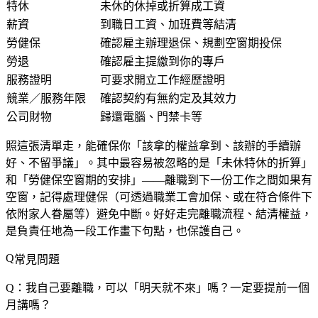
特休
未休的休掉或折算成工資
薪資
到職日工資、加班費等結清
勞健保
確認雇主辦理退保、規劃空窗期投保
勞退
確認雇主提繳到你的專戶
服務證明
可要求開立工作經歷證明
競業／服務年限
確認契約有無約定及其效力
公司財物
歸還電腦、門禁卡等
照這張清單走，能確保你「該拿的權益拿到、該辦的手續辦
好、不留爭議」。其中最容易被忽略的是「未休特休的折算」
和「勞健保空窗期的安排」——離職到下一份工作之間如果有
空窗，記得處理健保（可透過職業工會加保、或在符合條件下
依附家人眷屬等）避免中斷。好好走完離職流程、結清權益，
是負責任地為一段工作畫下句點，也保護自己。
常見問題
Q：我自己要離職，可以「明天就不來」嗎？一定要提前一個
月講嗎？