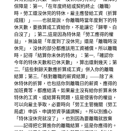
保障是：第一,「在年度終結或契約終止（離職）
時，勞工還沒休完的特休，雇主應發給工資（折算
成錢）」——也就是說，你離職時當年度剩下的特
休天數，要換算成工資給你，不能讓它「歸零、白
白沒了」；第二,這是因為特休是「勞工應得的權
益」，無論是「年度到了沒休完」還是「離職時沒
休完」，沒休的部分都應該用工資補償。所以離職
時，記得「結算你未休的特休」：第一,「確認你
今年的特休天數和已休天數」，算出還剩幾天；第
二,「這些剩餘天數應折算成工資」併入你的離職
結算；第三,「核對離職的薪資結算」——除了未
休特休的折算，也包括你到離職日的薪資、應得的
加班費等，都應結清。如果雇主沒有給你折算未休
特休的工資、或結算有問題，這是侵害你的權益，
可以向雇主爭取，必要時向「勞工主管機關（勞工
局處）申訴、申請勞資爭議調解」。所以別擔心
「特休沒休完就沒了」，也別因為要離職就放棄
——記得把它算進你的離職結算，這是你應得的。