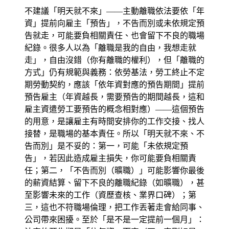
不建議「明天就不來」——主動離職依法要依「年
資」提前向雇主「預告」，不告而別或未依規定預
告就走，可能要負相關責任、也會留下不良的職場
紀錄。很多人以為「離職是我的自由，我想走就
走」，自由沒錯（你有離職的權利），但「離職的
方式」仍有規範與義務：依勞基法，勞工終止不定
期勞動契約，應該「依年資對應的預告期間」提前
預告雇主（年資越長，需要預告的期間越長，這和
雇主資遣勞工要預告的概念相對應）——這個預告
的用意，是讓雇主有時間安排你的工作交接、找人
接替，是職場的基本責任。所以「明天就不來、不
告而別」是不妥的：第一，可能「未依規定預
告」，若因此造成雇主損失，你可能要負相關責
任；第二，「不告而別（曠職）」可能影響你最後
的薪資結算、留下不良的離職紀錄（如曠職），甚
至影響未來的工作（資歷查核、業界口碑）；第
三，這也不符職場倫理，把工作丟著走會給同事、
公司帶來困擾。至於「是不是一定提前一個月」：