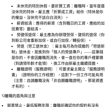
未休完的特別休假，要折算工資
：離職時，當年度還
沒休完的特休，雇主應「折算成工資」給你（特休是你
的權益，沒休完不該白白消失）。
薪資結清
：應得的薪資（含到職日的工資、應給的加
班費等）要結清。
勞健保退保
：雇主應為你辦理勞保、健保的退保（你
到新公司會重新加保，或自行加保／轉投保）。
勞退（勞工退休金）
：雇主每月為你提繳的「勞退新
制」退休金，是進到你「個人的勞退專戶」——這筆錢
是你的，不會因離職而消失，會一直在你的專戶裡累積
（到請領年齡才能領），換工作由新雇主繼續提繳。
離職證明（服務證明）
：可要求雇主開立「服務證明
書」（證明你的工作經歷），這對下一份工作可能有用
（注意：自請離職沒有「非自願離職證明」，那是資遣
才有的）。
離職的眉角與注意
競業禁止、最低服務年限
：離職前確認你的契約有沒有