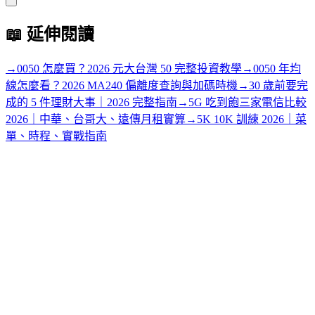
📖
延伸閱讀
→
0050 怎麼買？2026 元大台灣 50 完整投資教學
→
0050 年均
線怎麼看？2026 MA240 偏離度查詢與加碼時機
→
30 歲前要完
成的 5 件理財大事｜2026 完整指南
→
5G 吃到飽三家電信比較
2026｜中華、台哥大、遠傳月租實算
→
5K 10K 訓練 2026｜菜
單、時程、實戰指南