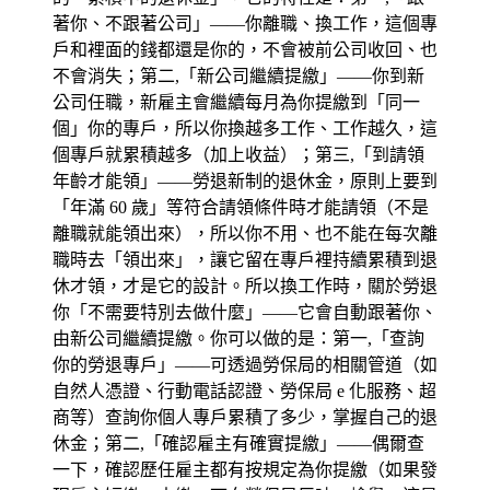
著你、不跟著公司」——你離職、換工作，這個專
戶和裡面的錢都還是你的，不會被前公司收回、也
不會消失；第二,「新公司繼續提繳」——你到新
公司任職，新雇主會繼續每月為你提繳到「同一
個」你的專戶，所以你換越多工作、工作越久，這
個專戶就累積越多（加上收益）；第三,「到請領
年齡才能領」——勞退新制的退休金，原則上要到
「年滿 60 歲」等符合請領條件時才能請領（不是
離職就能領出來），所以你不用、也不能在每次離
職時去「領出來」，讓它留在專戶裡持續累積到退
休才領，才是它的設計。所以換工作時，關於勞退
你「不需要特別去做什麼」——它會自動跟著你、
由新公司繼續提繳。你可以做的是：第一,「查詢
你的勞退專戶」——可透過勞保局的相關管道（如
自然人憑證、行動電話認證、勞保局 e 化服務、超
商等）查詢你個人專戶累積了多少，掌握自己的退
休金；第二,「確認雇主有確實提繳」——偶爾查
一下，確認歷任雇主都有按規定為你提繳（如果發