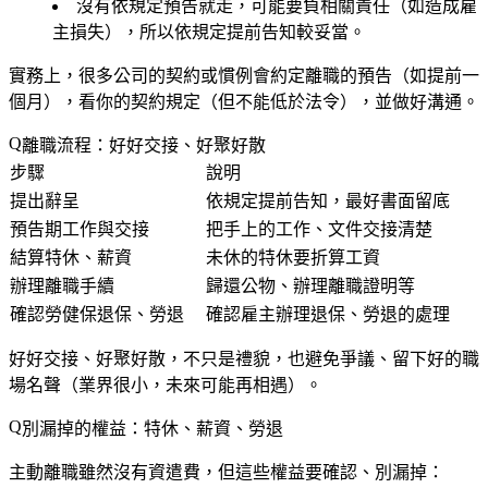
沒有依規定預告就走，可能要負相關責任
（如造成雇
主損失），所以依規定提前告知較妥當。
實務上，很多公司的契約或慣例會約定離職的預告（如提前一
個月），看你的契約規定（但不能低於法令），並做好溝通。
離職流程：好好交接、好聚好散
步驟
說明
提出辭呈
依規定提前告知，最好書面留底
預告期工作與交接
把手上的工作、文件交接清楚
結算特休、薪資
未休的特休要折算工資
辦理離職手續
歸還公物、辦理離職證明等
確認勞健保退保、勞退
確認雇主辦理退保、勞退的處理
好好交接、好聚好散，不只是禮貌，也避免爭議、留下好的職
場名聲（業界很小，未來可能再相遇）。
別漏掉的權益：特休、薪資、勞退
主動離職雖然沒有資遣費，但這些權益要確認、別漏掉：