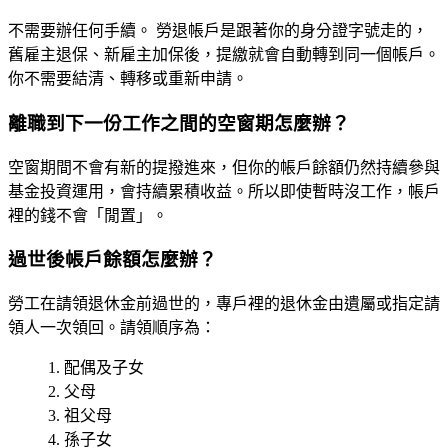
不需要辦任何手續。
勞退帳戶是跟著你的身分證字號走的，
舊雇主退保、新雇主加保後，提繳就會自動轉到同一個帳戶。
你不需要結清、轉移或重新申請。
離職到下一份工作之間的空窗期怎麼辦？
空窗期間不會有新的提撥進來，但你的
帳戶餘額仍然持續參與
基金投資運用
，會持續累積收益。所以即使暫時沒工作，帳戶
裡的錢不會「閒置」。
過世後帳戶餘額怎麼辦？
勞工在請領退休金前過世的，專戶裡的退休金由
遺屬或指定請
領人
一次領回。請領順序為：
配偶及子女
父母
祖父母
孫子女