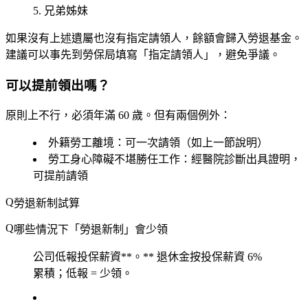
兄弟姊妹
如果沒有上述遺屬也沒有指定請領人，餘額會歸入勞退基金。
建議可以事先到勞保局填寫「指定請領人」，避免爭議。
可以提前領出嗎？
原則上不行，必須年滿 60 歲。但有兩個例外：
外籍勞工離境
：可一次請領（如上一節說明）
勞工身心障礙不堪勝任工作
：經醫院診斷出具證明，
可提前請領
勞退新制試算
哪些情況下「勞退新制」會少領
公司
低報投保薪資**。** 退休金按投保薪資 6%
累積；低報 = 少領。