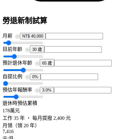
勞退新制試算
月薪
NT$ 40,000
?
目前年齡
30 歲
?
預計退休年齡
65 歲
?
自提比例
0%
?
預估年報酬率
3.0%
?
退休時預估累積
178
萬元
工作
35
年 ・ 每月提撥
2,400
元
月領（領 20 年）
7,416
元/月