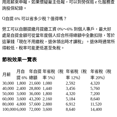
用底薪來申報。如果懷疑雇主低報，可以到勞保局 e 化服務查
詢投保紀錄。
自提 6% 可以省多少稅？值得嗎？
勞工可以
自願提繳
月提繳工資 0%～6% 到個人專戶，最大好
處是
自提金額可從當年度個人綜合所得總額中全數扣除
，等於
這筆錢「現在不用繳稅，退休領出時才課稅」。退休時通常所
得較低，稅率可能更低甚至免稅。
節稅效果一覽表
月自
年自提
年省稅（稅
年省稅（稅
年省稅（稅
月薪
提 6%
總額
率 5%）
率 12%）
率 20%）
30,000
1,800
21,600
1,080
2,592
4,320
40,000
2,400
28,800
1,440
3,456
5,760
50,000
3,000
36,000
1,800
4,320
7,200
60,000
3,600
43,200
2,160
5,184
8,640
80,000
4,800
57,600
2,880
6,912
11,520
100,000
6,000
72,000
3,600
8,640
14,400