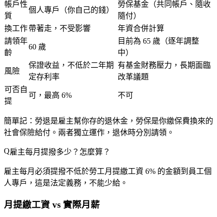
帳戶性
勞保基金（共同帳戶、隨收
個人專戶（你自己的錢）
質
隨付）
換工作
帶著走，不受影響
年資合併計算
請領年
目前為 65 歲（逐年調整
60 歲
齡
中）
保證收益，不低於二年期
有基金財務壓力，長期面臨
風險
定存利率
改革議題
可否自
可，最高 6%
不可
提
簡單記：
勞退是雇主幫你存的退休金，勞保是你繳保費換來的
社會保險給付
。兩者獨立運作，退休時分別請領。
雇主每月提撥多少？怎麼算？
雇主每月必須提撥
不低於勞工月提繳工資 6%
的金額到員工個
人專戶，這是法定義務，不能少給。
月提繳工資 vs 實際月薪