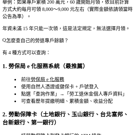
舉例：如果專戶累積 200 萬元，60 歲開始月領，依目前計算
方式大約每月可領
8,000～9,000 元
左右（實際金額依請領當時
公告為準）。
年資未滿 15 年只能一次領
，這是法定規定，無法選擇月領。
怎麼查自己的勞退專戶餘額？
有 4 種方式可以查詢：
1. 勞保局 e 化服務系統（最推薦）
前往
勞保局 e 化服務
使用
自然人憑證
或
健保卡 + 戶號
登入
點選「查詢作業」→「勞工退休金個人專戶資料」
可查看歷年提繳明細、累積金額、收益分配
2. 勞動保障卡（土地銀行、玉山銀行、台北富邦、
台新銀行、第一銀行）