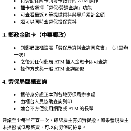
持勞動保障卡到發卡銀行的
ATM
操作
插卡後選擇「勞保/勞退查詢」功能
可查看最近 6 筆提繳資料與專戶累計金額
還可以同時查勞保投保資料
3. 郵政金融卡（中華郵政）
到郵局臨櫃簽署「勞保局資料查詢同意書」（只需辦
一次）
之後到任何
郵局 ATM
插入金融卡即可查詢
操作方式與一般 ATM 查詢類似
4. 勞保局臨櫃查詢
攜帶
身分證正本
到各地勞保局辦事處
由櫃台人員協助查詢列印
適合不方便使用網路或 ATM 的長輩
建議至少每半年查一次，確認雇主有如實提撥。如果發現雇主
未提撥或低報薪資，可以向勞保局檢舉。