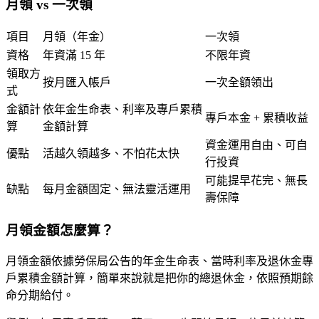
月領 vs 一次領
項目
月領（年金）
一次領
資格
年資滿 15 年
不限年資
領取方
按月匯入帳戶
一次全額領出
式
金額計
依年金生命表、利率及專戶累積
專戶本金 + 累積收益
算
金額計算
資金運用自由、可自
優點
活越久領越多、不怕花太快
行投資
可能提早花完、無長
缺點
每月金額固定、無法靈活運用
壽保障
月領金額怎麼算？
月領金額依據
勞保局公告的年金生命表、當時利率及退休金專
戶累積金額
計算，簡單來說就是把你的總退休金，依照預期餘
命分期給付。