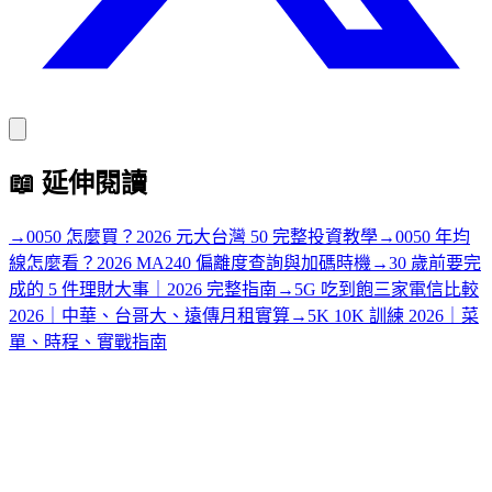
📖
延伸閱讀
→
0050 怎麼買？2026 元大台灣 50 完整投資教學
→
0050 年均
線怎麼看？2026 MA240 偏離度查詢與加碼時機
→
30 歲前要完
成的 5 件理財大事｜2026 完整指南
→
5G 吃到飽三家電信比較
2026｜中華、台哥大、遠傳月租實算
→
5K 10K 訓練 2026｜菜
單、時程、實戰指南