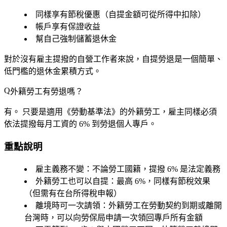
同樣享有
節稅優惠
（自提金額可從所得中扣除）
帳戶享有
保證收益
幫自己強制儲蓄退休金
對於沒有雇主提撥的自營工作者來說，自提勞退是一個簡單、
低門檻的退休金累積方式。
外籍勞工有勞退嗎？
有。
只要是適用《勞動基準法》的外籍勞工，雇主同樣必須
依法提撥每月工資的
6%
到勞退個人專戶。
重點說明
雇主義務不變
：不論勞工國籍，提撥 6% 是法定義務
外籍勞工也可以自提
：最高 6%，同樣有節稅效果
（但需有在台所得稅申報）
離境時可一次請領
：外籍勞工在勞動契約到期或離開
台灣時，可以向勞保局申請
一次領回專戶所有金額