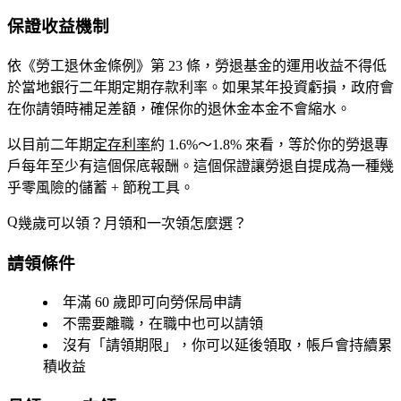
保證收益機制
依《勞工退休金條例》第 23 條，勞退基金的運用收益
不得低
於當地銀行二年期定期存款利率
。如果某年投資虧損，政府會
在你請領時補足差額，確保你的退休金本金不會縮水。
以目前二年期
定存利率
約 1.6%～1.8% 來看，等於你的勞退專
戶每年至少有這個保底報酬。這個保證讓勞退自提成為一種
幾
乎零風險的儲蓄 + 節稅工具
。
幾歲可以領？月領和一次領怎麼選？
請領條件
年滿 60 歲
即可向勞保局申請
不需要離職，在職中也可以請領
沒有「請領期限」，你可以延後領取，帳戶會持續累
積收益