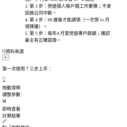
第 3 步
：勞退
個人帳戶
隨工作累積；不會
因換公司中斷。
第 4 步
：
60 歲後
才能請領（一次領 vs 月
領擇優）。
第 5 步
：每年
4 月查勞退專戶餘額
；確認
雇主有正確提撥。
資料來源
×
第一次使用？三步上手：
👆
拖動滑桿
調整參數
📊
即時查看
計算結果
🔗