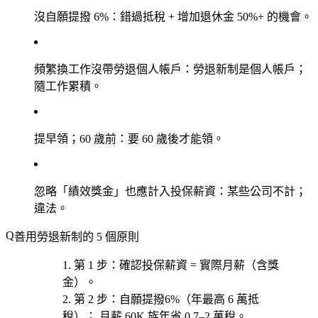
沒自願提撥 6%
：錯過抵稅 + 增加退休金 50%+ 的機會。
頻繁換工作沒帶勞退個人帳戶
：勞退新制是個人帳戶；
隨工作累積。
提早領；60 歲前
：要 60 歲後才能領。
忽略「績效獎金」也應計入投保薪資
：某些公司不計；
違法。
善用勞退新制的 5 個原則
第 1 步
：確認
投保薪資 = 實際月薪
（含獎
金）。
第 2 步
：自願提撥
6%
（年最高 6 萬抵
稅）； 月薪 60K 族年省 0.7–2 萬稅。