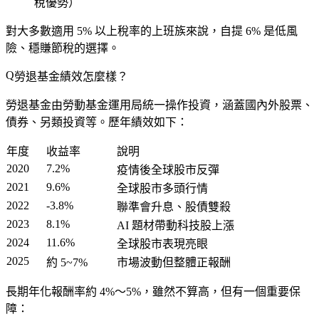
稅優勢）
對大多數適用 5% 以上稅率的上班族來說，
自提 6% 是低風
險、穩賺節稅的選擇
。
勞退基金績效怎麼樣？
勞退基金由勞動基金運用局統一操作投資，涵蓋國內外股票、
債券、另類投資等。歷年績效如下：
年度
收益率
說明
2020
7.2%
疫情後全球股市反彈
2021
9.6%
全球股市多頭行情
2022
-3.8%
聯準會升息、股債雙殺
2023
8.1%
AI 題材帶動科技股上漲
2024
11.6%
全球股市表現亮眼
2025
約 5~7%
市場波動但整體正報酬
長期年化報酬率約 4%～5%
，雖然不算高，但有一個重要保
障：