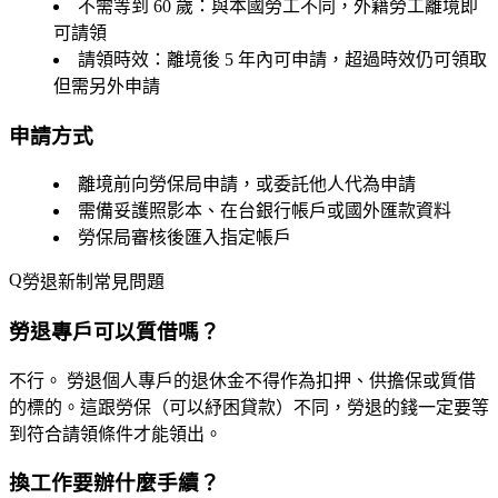
不需等到 60 歲
：與本國勞工不同，外籍勞工離境即
可請領
請領時效
：離境後 5 年內可申請，超過時效仍可領取
但需另外申請
申請方式
離境前向勞保局申請，或委託他人代為申請
需備妥護照影本、在台銀行帳戶或國外匯款資料
勞保局審核後匯入指定帳戶
勞退新制常見問題
勞退專戶可以質借嗎？
不行。
勞退個人專戶的退休金不得作為扣押、供擔保或質借
的標的。這跟勞保（可以紓困貸款）不同，勞退的錢一定要等
到符合請領條件才能領出。
換工作要辦什麼手續？