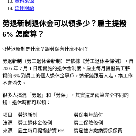
資料來源
延伸閱讀
勞退新制退休金可以領多少？雇主提撥
6% 怎麼算？
勞退新制是什麼？跟勞保有什麼不同？
勞退新制（勞工退休金新制）是依據《勞工退休金條例》，自
2005 年 7 月 1 日起實施的退休金制度。雇主每月提撥員工薪
資的
6%
到員工的
個人退休金專戶
，這筆錢跟著人走，換工作
不會消失。
很多人搞混「勞退」和「勞保」，其實
這是兩筆完全不同的
錢，退休時都可以領
：
項目
勞退新制
勞保老年給付
法源
勞工退休金條例
勞工保險條例
來源
雇主每月提撥薪資 6%
勞雇雙方繳納勞保保費