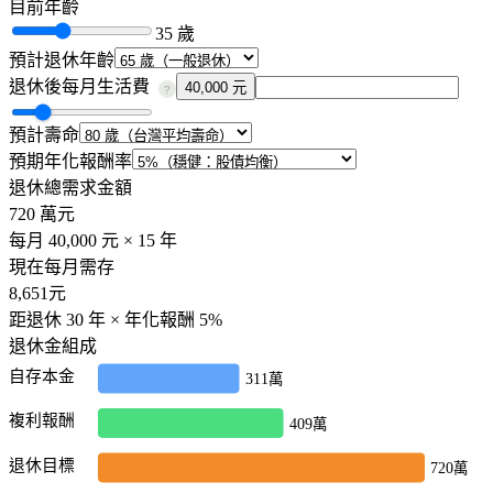
目前年齡
35
歲
預計退休年齡
退休後每月生活費
40,000 元
?
預計壽命
預期年化報酬率
退休總需求金額
720 萬
元
每月
40,000
元 ×
15
年
現在每月需存
8,651
元
距退休
30
年 × 年化報酬
5
%
退休金組成
自存本金
311萬
複利報酬
409萬
退休目標
720萬