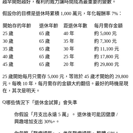
越早開始越好
，複利的威力讓時間成為最重要的變數。
假設你的目標是退休時累積
1,000 萬元
，年化報酬率
7%
：
開始存的年齡
退休年齡
距退休年數
每月需存金額
25 歲
65 歲
40 年
約
5,000 元
30 歲
65 歲
35 年
約
7,300 元
35 歲
65 歲
30 年
約
11,100 元
40 歲
65 歲
25 年
約
17,800 元
45 歲
65 歲
20 年
約
29,800 元
25 歲開始每月只需存 5,000 元，等效於 45 歲才開始的 29,800
元。
每晚 10 年，每月需存的金額大約翻倍
。最好的時機是現
在，其次是明天。
哪些情況下「退休金試算」會失準
你假設「月支出永遠 5 萬」。
退休後可能因健康 /
興趣增加支出 30%+。