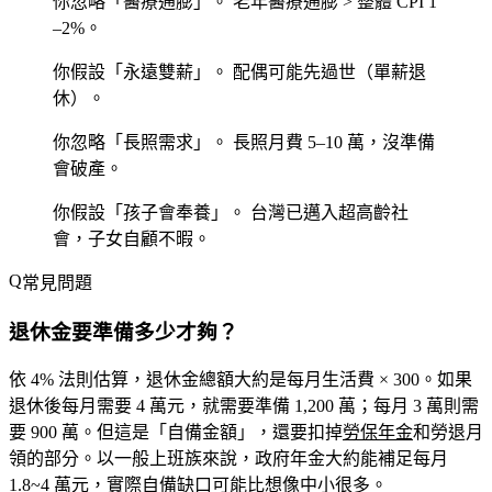
你忽略「醫療通膨」。
老年醫療通膨 > 整體 CPI 1
–2%。
你假設「永遠雙薪」。
配偶可能先過世（單薪退
休）。
你忽略「長照需求」。
長照月費 5–10 萬，沒準備
會破產。
你假設「孩子會奉養」。
台灣已邁入超高齡社
會，子女自顧不暇。
常見問題
退休金要準備多少才夠？
依 4% 法則估算，退休金總額大約是
每月生活費 × 300
。如果
退休後每月需要 4 萬元，就需要準備 1,200 萬；每月 3 萬則需
要 900 萬。但這是「自備金額」，還要扣掉
勞保年金
和勞退月
領的部分。以一般上班族來說，政府年金大約能補足每月
1.8~4 萬元，實際自備缺口可能比想像中小很多。