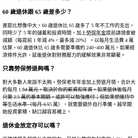
60 歲退休跟 65 歲差多少？
差距比想像中大。60 歲退休比 65 歲多了 5 年不工作的支出，
同時少了 5 年的儲蓄和投資時間，加上
勞保年金
提前請領會被
減額（每提前 1 年減 4%，最多減 20%）。以每月生活費 4 萬
估算，60 歲退休比 65 歲多需要準備約 240~400 萬元。如果經
濟條件允許，延後退休對財務壓力的緩解效果非常顯著。
只靠勞保勞退夠嗎？
對大多數人來說
不太夠
。勞保老年年金加上勞退月領，合計大
約每月 1.8
4 萬元，取決於你的薪資和年資。如果退休後每月
只需 2.5 萬的基本開銷，或許可以勉強應付；但如果想維持中
等生活水準（每月 3.5
5 萬），就需要額外自行準備。越早開
始投資累積，缺口越容易補上。
退休金放定存可以嗎？