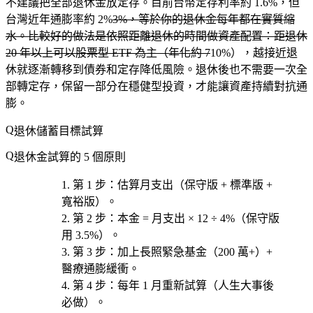
不建議把全部退休金放定存。目前台幣定存利率約 1.6%，但
台灣近年通膨率約 2%
3%，等於你的退休金每年都在實質縮
水。比較好的做法是依照距離退休的時間做資產配置：距退休
20 年以上可以股票型 ETF 為主（年化約 7
10%），越接近退
休就逐漸轉移到債券和定存降低風險。退休後也不需要一次全
部轉定存，保留一部分在穩健型投資，才能讓資產持續對抗通
膨。
退休儲蓄目標試算
退休金試算的 5 個原則
第 1 步
：估算
月支出
（保守版 + 標準版 +
寬裕版）。
第 2 步
：本金 = 月支出 × 12 ÷ 4%（保守版
用 3.5%）。
第 3 步
：加上
長照緊急基金
（200 萬+）+
醫療通膨緩衝。
第 4 步
：每年 1 月
重新試算
（人生大事後
必做）。