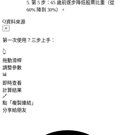
第 5 步
：65 歲前
逐步降低股票比重
（從
60% 降到 30%）。
資料來源
×
第一次使用？三步上手：
👆
拖動滑桿
調整參數
📊
即時查看
計算結果
🔗
點「複製連結」
分享給朋友