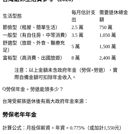
每月估計支
需要退休總金
生活型態
出
額
節儉型（租屋、簡單生活）
2.5 萬
750 萬
一般型（有自住房、中等消費）
3.5 萬
1,050 萬
舒適型（旅遊、外食、醫療充
5 萬
1,500 萬
足）
富裕型（高消費、出國旅遊）
8 萬
2,400 萬
注意：以上金額未含政府年金（勞保+勞退），實
際自備金額可扣除年金收入。
勞保年金 + 勞退能領多少？
台灣受薪族退休後有兩大政府年金來源：
勞保老年年金
計算公式：
月投保薪資 × 年資 × 0.775%
（或加計1,550元）