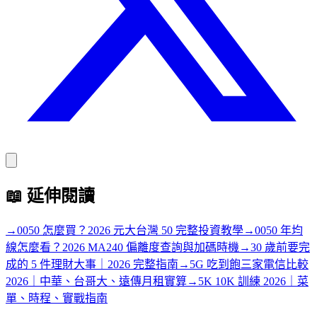
📖
延伸閱讀
→
0050 怎麼買？2026 元大台灣 50 完整投資教學
→
0050 年均
線怎麼看？2026 MA240 偏離度查詢與加碼時機
→
30 歲前要完
成的 5 件理財大事｜2026 完整指南
→
5G 吃到飽三家電信比較
2026｜中華、台哥大、遠傳月租實算
→
5K 10K 訓練 2026｜菜
單、時程、實戰指南