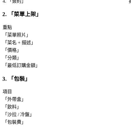
4. 「
簽約
」
2. 「
菜單上架
」
重點
「
菜單照片
」
「
菜名 + 描述
」
「
價格
」
「
分類
」
「
最低訂購金額
」
3. 「
包裝
」
項目
「
外帶盒
」
「
飲料
」
「
沙拉 / 冷盤
」
「
包裝費
」