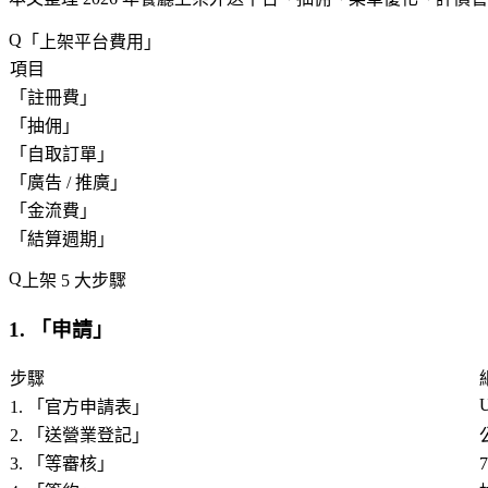
「
上架平台費用
」
項目
「
註冊費
」
「
抽佣
」
「
自取訂單
」
「
廣告 / 推廣
」
「
金流費
」
「
結算週期
」
上架 5 大步驟
1. 「
申請
」
步驟
U
1. 「
官方申請表
」
2. 「
送營業登記
」
3. 「
等審核
」