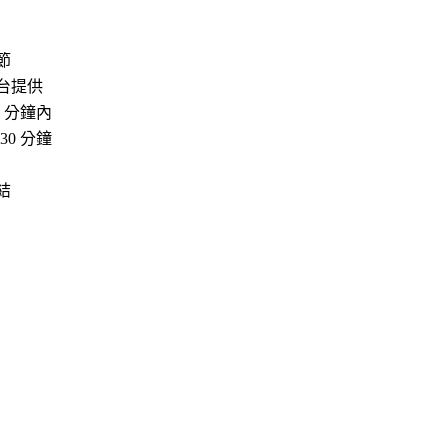
節
台提供
3 分鐘內
-30 分鐘
結