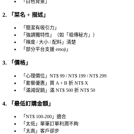
「
白色背景
」
2. 「
菜名 + 描述
」
「
簡潔有吸引力
」
「
強調獨特性
」（如「
祖傳秘方
」）
「
辣度 / 大小 / 配料
」清楚
「
部分平台支援 emoji
」
3. 「
價格
」
「
心理價位
」NT$ 99 / NT$ 199 / NT$ 299
「
套餐優惠
」買 A + B 折 NT$ X
「
滿減促銷
」滿 NT$ 500 折 NT$ 50
4. 「
最低訂購金額
」
「
NT$ 100-200
」適合
「
太低
」單筆訂單利潤不夠
「
太高
」客戶卻步