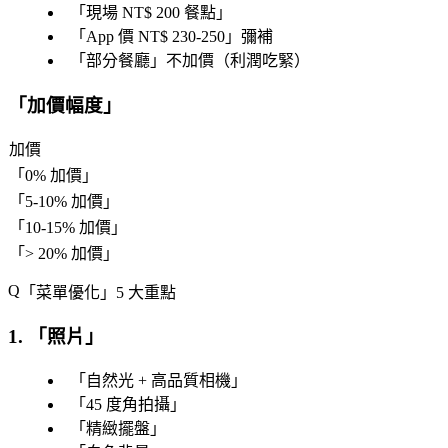
「
現場 NT$ 200 餐點
」
「
App 價 NT$ 230-250
」彌補
「
部分餐廳
」不加價（利潤吃緊）
「
加價幅度
」
加價
「
0% 加價
」
「
5-10% 加價
」
「
10-15% 加價
」
「
> 20% 加價
」
「
菜單優化
」5 大重點
1. 「
照片
」
「
自然光 + 高品質相機
」
「
45 度角拍攝
」
「
精緻擺盤
」