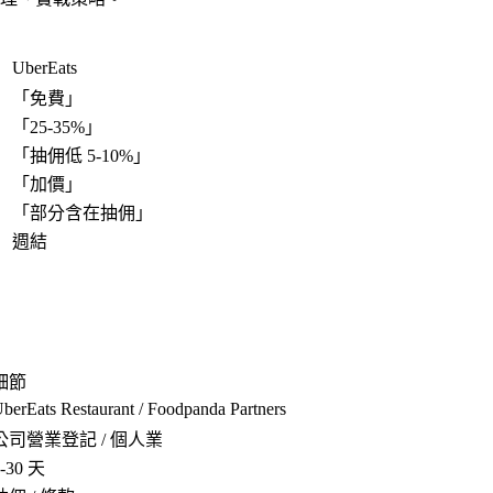
UberEats
「
免費
」
「
25-35%
」
「
抽佣低 5-10%
」
「
加價
」
「
部分含在抽佣
」
週結
細節
berEats Restaurant / Foodpanda Partners
公司營業登記 / 個人業
7-30 天