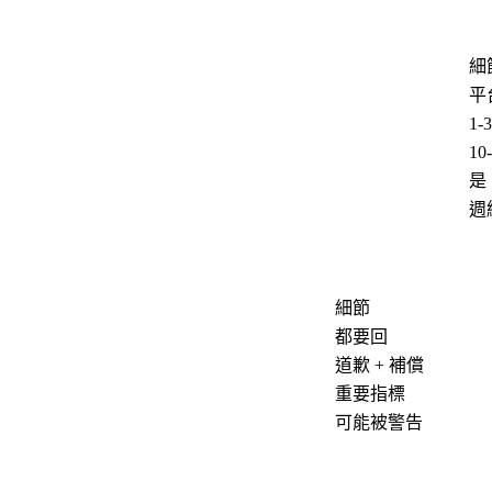
細
平
1-
10
是
週
細節
都要回
道歉 + 補償
重要指標
可能被警告