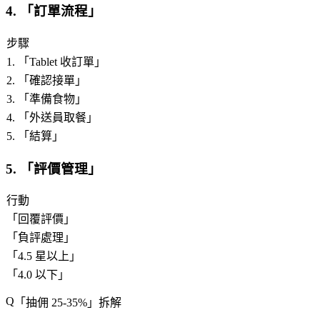
4. 「
訂單流程
」
步驟
1. 「
Tablet 收訂單
」
2. 「
確認接單
」
3. 「
準備食物
」
4. 「
外送員取餐
」
5. 「
結算
」
5. 「
評價管理
」
行動
「
回覆評價
」
「
負評處理
」
「
4.5 星以上
」
「
4.0 以下
」
「
抽佣 25-35%
」拆解