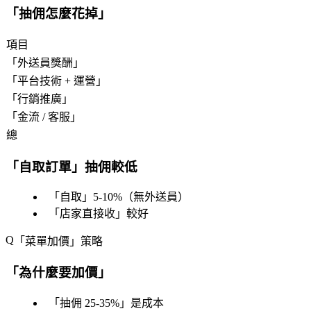
「
抽佣怎麼花掉
」
項目
「
外送員獎酬
」
「
平台技術 + 運營
」
「
行銷推廣
」
「
金流 / 客服
」
總
「
自取訂單
」抽佣較低
「
自取
」5-10%（無外送員）
「
店家直接收
」較好
「
菜單加價
」策略
「
為什麼要加價
」
「
抽佣 25-35%
」是成本