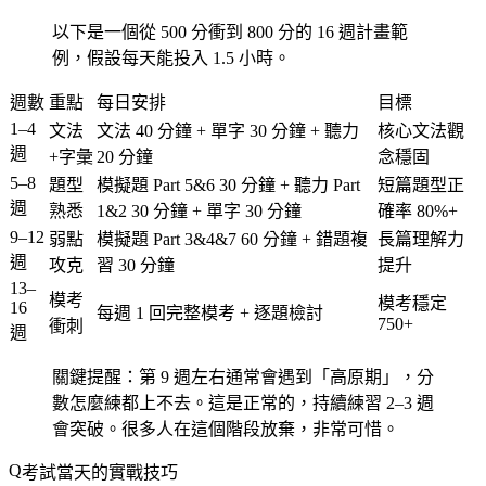
以下是一個從 500 分衝到 800 分的 16 週計畫範
例，假設每天能投入 1.5 小時。
週數
重點
每日安排
目標
1–4
文法
文法 40 分鐘 + 單字 30 分鐘 + 聽力
核心文法觀
週
+字彙
20 分鐘
念穩固
5–8
題型
模擬題 Part 5&6 30 分鐘 + 聽力 Part
短篇題型正
週
熟悉
1&2 30 分鐘 + 單字 30 分鐘
確率 80%+
9–12
弱點
模擬題 Part 3&4&7 60 分鐘 + 錯題複
長篇理解力
週
攻克
習 30 分鐘
提升
13–
模考
模考穩定
16
每週 1 回完整模考 + 逐題檢討
750+
衝刺
週
關鍵提醒：第 9 週左右通常會遇到「高原期」，分
數怎麼練都上不去。這是正常的，持續練習 2–3 週
會突破。很多人在這個階段放棄，非常可惜。
考試當天的實戰技巧