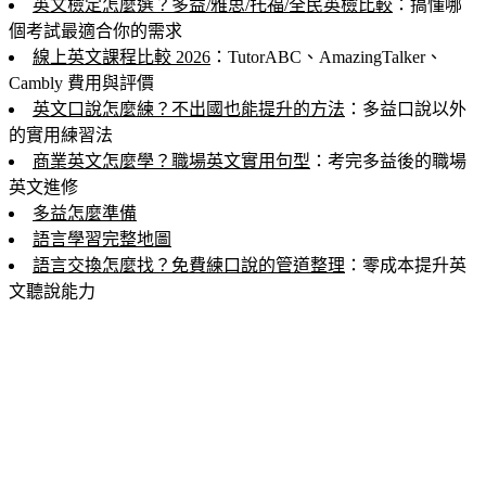
英文檢定怎麼選？多益/雅思/托福/全民英檢比較
：搞懂哪
個考試最適合你的需求
線上英文課程比較 2026
：TutorABC、AmazingTalker、
Cambly 費用與評價
英文口說怎麼練？不出國也能提升的方法
：多益口說以外
的實用練習法
商業英文怎麼學？職場英文實用句型
：考完多益後的職場
英文進修
多益怎麼準備
語言學習完整地圖
語言交換怎麼找？免費練口說的管道整理
：零成本提升英
文聽說能力