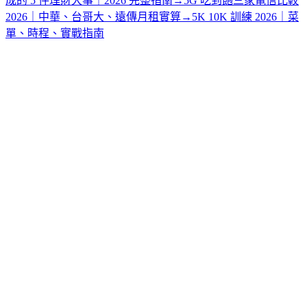
成的 5 件理財大事｜2026 完整指南
→
5G 吃到飽三家電信比較
2026｜中華、台哥大、遠傳月租實算
→
5K 10K 訓練 2026｜菜
單、時程、實戰指南