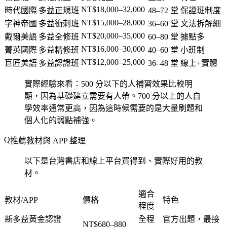
NT$18,000–32,000
時代國際
多益正規班
48–72 堂
保證班制度
NT$15,000–28,000
字神帝國
多益衝刺班
36–60 堂
文法拆解細
NT$20,000–35,000
戴爾美語
多益全修班
60–80 堂
據點多
NT$16,000–30,000
菁英國際
多益精修班
40–60 堂
小班制
NT$12,000–25,000
巨匠美語
多益認證班
36–48 堂
線上+實體
實際經驗來看：500 分以下的人補習效果比較明
顯，因為基礎建立需要有人帶。700 分以上的人自
學效率通常更高，因為這時候需要的是大量刷題和
個人化的弱點補強。
推薦教材與 APP 整理
以下是台灣書店和線上平台買得到、實際好用的教
材。
適合
教材/APP
價格
特色
程度
新多益黃金認證
全程
官方出題，最接
NT$680–880