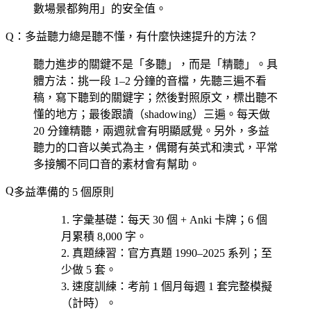
數場景都夠用」的安全值。
Q：多益聽力總是聽不懂，有什麼快速提升的方法？
聽力進步的關鍵不是「多聽」，而是「精聽」。具
體方法：挑一段 1–2 分鐘的音檔，先聽三遍不看
稿，寫下聽到的關鍵字；然後對照原文，標出聽不
懂的地方；最後跟讀（shadowing）三遍。每天做
20 分鐘精聽，兩週就會有明顯感覺。另外，多益
聽力的口音以美式為主，偶爾有英式和澳式，平常
多接觸不同口音的素材會有幫助。
多益準備的 5 個原則
字彙基礎
：每天 30 個 + Anki 卡牌；6 個
月累積 8,000 字。
真題練習
：官方真題 1990–2025 系列；至
少做 5 套。
速度訓練
：考前 1 個月每週 1 套完整模擬
（計時）。