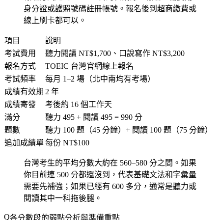
身分證或護照號碼註冊帳號。報名後到超商繳費或
線上刷卡都可以。
項目
說明
考試費用
聽力閱讀 NT$1,700、口說寫作 NT$3,200
報名方式
TOEIC 台灣官網線上報名
考試頻率
每月 1–2 場（北中南均有考場）
成績有效期
2 年
成績寄發
考後約 16 個工作天
滿分
聽力 495 + 閱讀 495 = 990 分
題數
聽力 100 題（45 分鐘）+ 閱讀 100 題（75 分鐘）
追加成績單
每份 NT$100
台灣考生的平均分數大約在 560–580 分之間。如果
你目前連 500 分都還沒到，代表基礎文法和字彙量
需要先補強；如果已經有 600 多分，通常是聽力或
閱讀其中一科拖後腿。
各分數段的弱點分析與準備重點