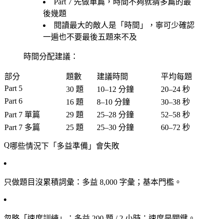
Part 7 先做單篇，時間不夠就猜多篇的最
後幾題
閱讀最大的敵人是「時間」，寧可少確認
一遍也不要最後五題來不及
時間分配建議：
部分
題數
建議時間
平均每題
Part 5
30 題
10–12 分鐘
20–24 秒
Part 6
16 題
8–10 分鐘
30–38 秒
Part 7 單篇
29 題
25–28 分鐘
52–58 秒
Part 7 多篇
25 題
25–30 分鐘
60–72 秒
哪些情況下「多益準備」會失敗
只做題目沒累積詞彙
：多益 8,000 字彙；基本門檻。
忽略「速度訓練」
：多益 200 題 / 2 小時；速度是關鍵。