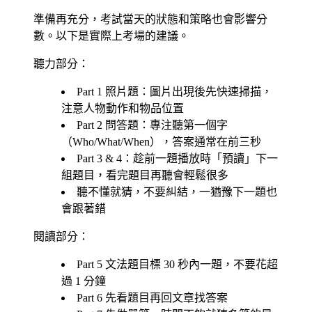
準備再充分，考試當天的狀態和策略也會影響分
數。以下是實際上考場的建議。
聽力部分：
Part 1 照片題：圖片出現後先快速掃描，
注意人物動作和物品位置
Part 2 問答題：專注聽第一個字
（Who/What/When），答案通常在前三秒
Part 3 & 4：趁前一題播放時「預讀」下一
組題目，看完題目再聽會輕鬆很多
聽不懂就猜，不要糾結，一猶豫下一題也
會跟著錯
閱讀部分：
Part 5 文法題目標 30 秒內一題，不要花超
過 1 分鐘
Part 6 先看題目再回文章找答案