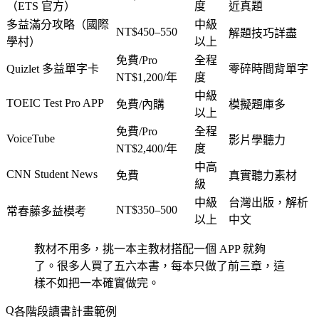
（ETS 官方）
度
近真題
多益滿分攻略（國際
中級
NT$450–550
解題技巧詳盡
學村）
以上
免費/Pro
全程
Quizlet 多益單字卡
零碎時間背單字
NT$1,200/年
度
中級
TOEIC Test Pro APP
免費/內購
模擬題庫多
以上
免費/Pro
全程
VoiceTube
影片學聽力
NT$2,400/年
度
中高
CNN Student News
免費
真實聽力素材
級
中級
台灣出版，解析
NT$350–500
常春藤多益模考
以上
中文
教材不用多，挑一本主教材搭配一個 APP 就夠
了。很多人買了五六本書，每本只做了前三章，這
樣不如把一本確實做完。
各階段讀書計畫範例