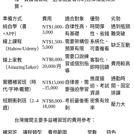
算。
準備方式
費用
適合對象
優勢
劣勢
純自學（書
自律性高、
時間彈
遇到瓶頸
NT$1,000–
3,000
+APP）
有基礎
性、省錢
難突破
線上課程
需要架構但
系統化、
NT$1,500–
缺乏互動
5,000
（Hahow/Udemy）
預算有限
可重複看
需要口說練
NT$8,000–
線上家教
客製化、
習或個別指
費用較高
20,000/月
（AmazingTalker）
即時回饋
導
進度逼
通勤時
實體補習班（時
自律差、需
NT$15,000
迫、考試
間、固定
–35,000
代/字神/戴爾）
要強迫學習
資源
排課
短期衝刺班（2–4
考前最後衝
密集有效
NT$8,000–
壓力大
18,000
週）
刺
率
台灣幾間主要多益補習班的費用參考：
補習班
課程類型
費用範圍
堂數
特色