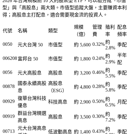
2026 年台灣規模前 10 大的股票型 ETF，可以粗分成「市值
型」與「高股息」兩大類。市值型追蹤大盤，主要賺資本利
得；高股息主打配息，適合需要現金流的投資人。
規模
管理
殖利
配息
代號
名稱
類型
（億）
費
率
頻率
約
0050
0.32%
元大台灣 50
市值型
約 5,600
季配
2.8%
半年
約
006208
0.24%
富邦台 50
市值型
約 1,800
2.9%
配
約
0056
0.46%
元大高股息
高股息
約 3,200
季配
5.5%
國泰永續高股
高股息
約
00878
0.28%
約 4,800
季配
5.8%
息
（ESG）
復華台灣科技
約
00929
0.50%
科技高息
約 2,900
月配
6.5%
優息
群益台灣精選
約
00919
0.30%
高股息
約 3,500
季配
7.2%
高息
元大台灣高息
約
00713
0.43%
低波動高息
約 1,400
季配