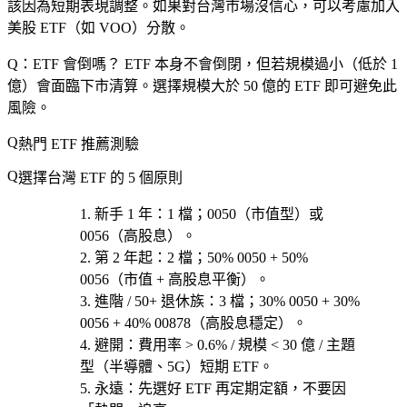
該因為短期表現調整。如果對台灣市場沒信心，可以考慮加入
美股 ETF（如 VOO）分散。
Q：ETF 會倒嗎？
ETF 本身不會倒閉，但若規模過小（低於 1
億）會面臨下市清算。選擇規模大於 50 億的 ETF 即可避免此
風險。
熱門 ETF 推薦測驗
選擇台灣 ETF 的 5 個原則
新手 1 年
：1 檔；0050（市值型）或
0056（高股息）。
第 2 年起
：2 檔；50% 0050 + 50%
0056（市值 + 高股息平衡）。
進階 / 50+ 退休族
：3 檔；30% 0050 + 30%
0056 + 40% 00878（高股息穩定）。
避開
：費用率 > 0.6% / 規模 < 30 億 / 主題
型（半導體、5G）短期 ETF。
永遠
：先選好 ETF 再定期定額，不要因