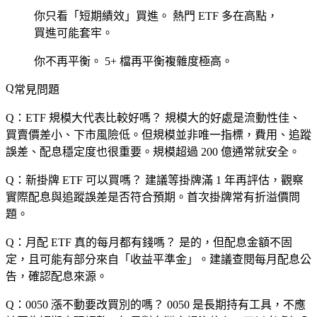
你只看「短期績效」買進。
熱門 ETF 多在高點，
買進可能套牢。
你不再平衡。
5+ 檔再平衡複雜度極高。
常見問題
Q：ETF 規模大代表比較好嗎？
規模大的好處是流動性佳、
買賣價差小、下市風險低。但規模並非唯一指標，費用、追蹤
誤差、配息穩定度也很重要。規模超過 200 億通常就安全。
Q：新掛牌 ETF 可以買嗎？
建議等掛牌滿 1 年再評估，觀察
實際配息與追蹤誤差是否符合預期。首次掛牌常有折溢價問
題。
Q：月配 ETF 真的每月都有錢嗎？
是的，但配息金額不固
定，且可能有部分來自「收益平準金」。建議查閱每月配息公
告，確認配息來源。
Q：0050 漲不動要改買別的嗎？
0050 是長期持有工具，不應