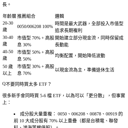
長。
年齡層
推薦組合
邏輯
20-30
時間是最大武器，全部投入市值型
0050/006208 100%
歲
追求長期複利
30-40
市值型 70% + 高股
開始建立部分現金流，同時保留成
歲
息 30%
長動能
40-50
市值型 50% + 高股
均衡配置，開始降低波動
歲
息 50%
50 歲
市值型 30% + 高股
以現金流為主，準備退休生活
以上
息 70%
不要同時買太多 ETF？
很多新手會同時買 5-6 檔 ETF，以為可以「更分散」，但事實
上：
成分股大量重複：
0050、006208、00878、00919 的
前 10 大成分股有 70% 以上重疊（都是台積電、聯發
科、鴻海等權值股）。