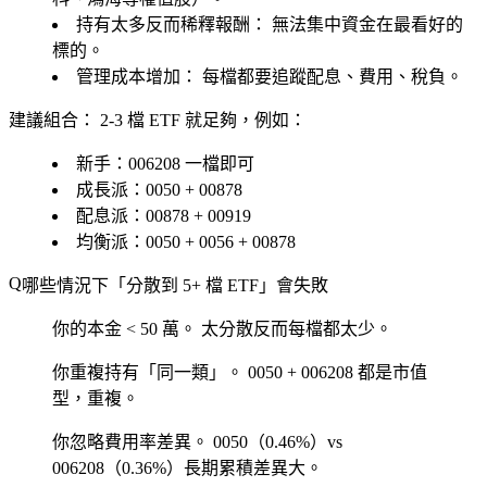
持有太多反而稀釋報酬：
無法集中資金在最看好的
標的。
管理成本增加：
每檔都要追蹤配息、費用、稅負。
建議組合：
2-3 檔 ETF 就足夠，例如：
新手：006208 一檔即可
成長派：0050 + 00878
配息派：00878 + 00919
均衡派：0050 + 0056 + 00878
哪些情況下「分散到 5+ 檔 ETF」會失敗
你的本金 < 50 萬。
太分散反而每檔都太少。
你重複持有「同一類」。
0050 + 006208 都是市值
型，重複。
你忽略費用率差異。
0050（0.46%）vs
006208（0.36%）長期累積差異大。