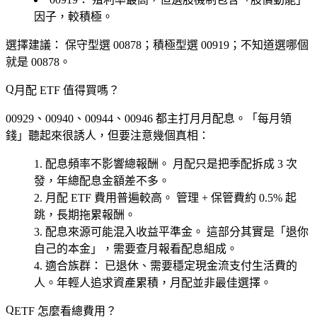
因子，較積極。
選擇建議：
保守型選 00878；積極型選 00919；不知道選哪個
就是 00878。
月配 ETF 值得買嗎？
00929、00940、00944、00946 都主打月月配息。「每月領
錢」聽起來很誘人，但要注意幾個真相：
配息頻率不影響總報酬。
月配只是把季配拆成 3 次
發，年總配息金額差不多。
月配 ETF 費用普遍較高。
管理 + 保管費約 0.5% 起
跳，長期拖累報酬。
配息來源可能混入收益平準金。
這部分其實是「退你
自己的本金」，需要查月報看配息組成。
適合族群：
已退休、需要穩定現金流支付生活費的
人。年輕人追求資產累積，月配並非最佳選擇。
ETF 怎麼看總費用？