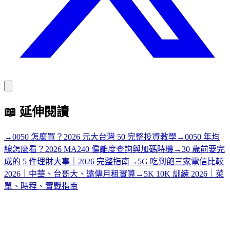
📖
延伸閱讀
→
0050 怎麼買？2026 元大台灣 50 完整投資教學
→
0050 年均
線怎麼看？2026 MA240 偏離度查詢與加碼時機
→
30 歲前要完
成的 5 件理財大事｜2026 完整指南
→
5G 吃到飽三家電信比較
2026｜中華、台哥大、遠傳月租實算
→
5K 10K 訓練 2026｜菜
單、時程、實戰指南