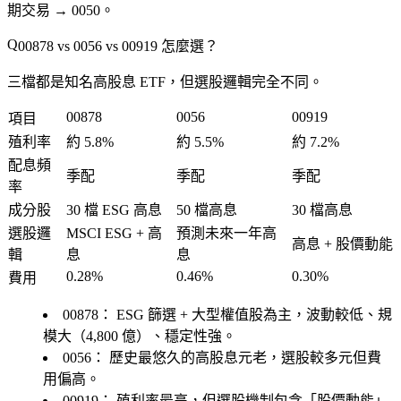
期交易 → 0050。
00878 vs 0056 vs 00919 怎麼選？
三檔都是知名高股息 ETF，但選股邏輯完全不同。
00878
0056
00919
項目
殖利率
約 5.8%
約 5.5%
約 7.2%
配息頻
季配
季配
季配
率
成分股
30 檔 ESG 高息
50 檔高息
30 檔高息
選股邏
MSCI ESG + 高
預測未來一年高
高息 + 股價動能
輯
息
息
0.28%
0.46%
0.30%
費用
00878：
ESG 篩選 + 大型權值股為主，波動較低、規
模大（4,800 億）、穩定性強。
0056：
歷史最悠久的高股息元老，選股較多元但費
用偏高。
00919：
殖利率最高，但選股機制包含「股價動能」