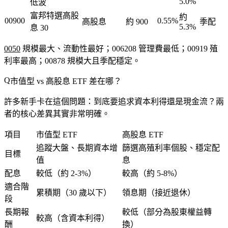
5.0%
低波
富邦特選高股
約
00900
0.55%
高股息
約 900
季配
5.3%
息 30
0050
規模最大、流動性最好；006208 管理費最低；00919 殖
利率最高；00878 規模大且季配穩定。
市值型 vs 高股息 ETF 差在哪？
許多新手卡在這個問題：到底要追求資本利得還是現金流？兩
者的核心差異其實非常明確。
項目
市值型 ETF
高股息 ETF
追蹤大盤、長期資本增
篩選高殖利率個股、穩定配
目標
值
息
配息
較低（約 2-3%）
較高（約 5-8%）
適合階
累積期（30 歲以下）
領息期（接近退休）
段
長期報
較低（部分為股東權益轉
較高（含資本利得）
酬
換）