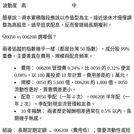
波動度
高
中
簡單說：資本累積階段應該以市值型為主，接近退休才慢慢調
整為高股息。過早追求配息，反而會錯過長期複利。
0050 vs 006208 選哪個？
兩者追蹤的指數幾乎一樣（都是台灣 50 指數），成分股 99%
重疊。主要差異在費用、規模與配息頻率。
費用：
006208 管理費 0.24%，比 0050 的 0.32% 便宜
0.08%。以 100 萬投資 10 年計算，費用差距約 1 萬元。
規模：
0050 約 5,600 億，006208 約 1,800 億。0050
流動性更好、買賣價差更小。
配息：
0050 季配（一年 4 次），006208 半年配（一
年 2 次）。季配對現金流管理較友善。
10 年報酬：
兩者歷史報酬相差通常在 0.5% 以內，長
期幾乎無感。
結論：
長期定期定額 → 006208（費用低）；需要流動性或短