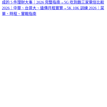
成的 5 件理財大事｜2026 完整指南
→
5G 吃到飽三家電信比較
2026｜中華、台哥大、遠傳月租實算
→
5K 10K 訓練 2026｜菜
單、時程、實戰指南