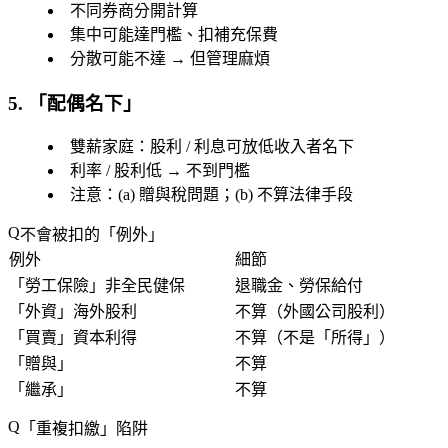
不同券商分開計算
集中可能達門檻、扣補充保費
分散可能不達 → 但管理麻煩
5. 「
配偶名下
」
雙薪家庭：股利 / 利息可放低收入者名下
利率 / 股利低 → 不到門檻
注意：(a) 贈與稅問題；(b) 不算法律手段
不會被扣的「
例外
」
例外
細節
「
勞工保險
」非全民健保
退職金、勞保給付
「
外資
」海外股利
不算（外國公司股利）
「
買賣
」資本利得
不算（不是「
所得
」）
「
贈與
」
不算
「
繼承
」
不算
「
重複扣繳
」陷阱