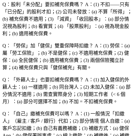
Q：股利「
未分配
」要扣補充保費嗎？
A：(1) 不扣——只有
「
已分配
」的股利才扣；(2) 公司未發放：(a) 不算「
所得
」；
(b) 補充保費不適用；(3) 「
減資
」「
收回股本
」：(a) 部分情
況視為股利；(b) 看實質；(4) 「
股票股利
」：(a) 視為現金股
利；(b) 適用補充保費。
Q：「
勞保
」加「
健保
」雙重保障時扣繳？
A：(1) 勞保：(a)
屬「
勞工保險
」；(b) 不是健保；(c) 不適用補充保費；(2) 健
保：(a) 全民健保；(b) 適用補充保費；(3) 兩個保險獨立計
算；(4) 補充保費只與「
健保補充
」有關。
Q：「
外籍人士
」也要扣補充保費嗎？
A：(1) 加入健保的外
籍人士：(a) 一樣適用；(b) 同台灣人；(2) 未加入健保：(a) 部
分情況不適用；(b) 需查實際身分；(3) 短期工作者（< 6 個
月）：(a) 部分可選擇不加；(b) 不加 = 不扣補充保費。
Q：「
自己
」繳補充保費可以嗎？
A：(1) 一般情況「
扣繳
人
」（雇主 / 客戶 / 銀行）代扣；(2) 部分情境
個人自繳
：(a)
客戶忘記扣繳；(b) 自己有義務補繳；(3) 補繳方式：(a) 健保
App；(b) 健保署辦事處；(c) 線上繳款；(4) 補繳後：(a) 補繳