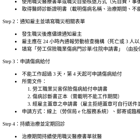
使用
職災醫療書單
或
職災自墊核退
方式（先自費，事
取得醫師診斷證明書（載明傷病名稱、治療期間、不
Step 2：通知雇主並填寫職災相關表單
發生職災後應儘速通知雇主
雇主應在
24 小時內
通報勞動檢查機構（死亡或 3 人
填寫「勞工保險職業傷病門診單/住院申請書」（由投
Step 3：申請傷病給付
不能工作超過 3 天，第 4 天起可申請傷病給付
所需文件：
勞工職業災害保險傷病給付申請書
傷病診斷書正本（需載明不能工作期間）
經雇主蓋章之申請書（雇主拒絕蓋章可自行送件
申請方式：線上（勞保局 e 化服務系統）、郵寄或臨
Step 4：持續治療並定期回診
治療期間持續使用職災醫療書單就醫