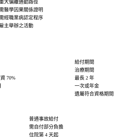
重大偏離通勤路徑
需醫學因果關係證明
需經職業病認定程序
雇主舉辦之活動
給付期間
治療期間
資 70%
最長 2 年
月
一次或年金
遺屬符合資格期間
普通事故給付
需自付部分負擔
住院第
4 天
起