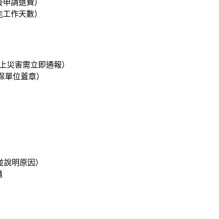
後申請退費）
能工作天數）
以上災害需立即通報）
保單位蓋章）
並說明原因）
櫃