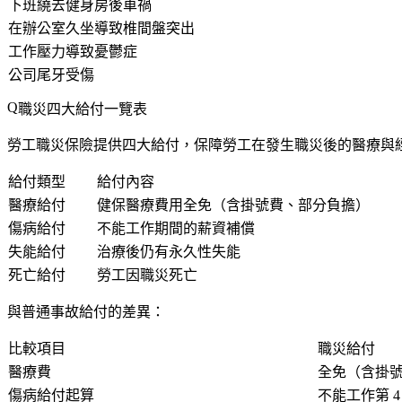
下班繞去健身房後車禍
在辦公室久坐導致椎間盤突出
工作壓力導致憂鬱症
公司尾牙受傷
職災四大給付一覽表
勞工職災保險提供四大給付，保障勞工在發生職災後的醫療與
給付類型
給付內容
醫療給付
健保醫療費用全免（含掛號費、部分負擔）
傷病給付
不能工作期間的薪資補償
失能給付
治療後仍有永久性失能
死亡給付
勞工因職災死亡
與普通事故給付的差異：
比較項目
職災給付
醫療費
全免
（含掛
傷病給付起算
不能工作第
4