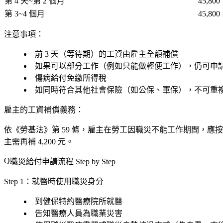
第 4 天~第 2 個月
45,800
第 3~4 個月
45,800
注意事項：
前 3 天（等待期）的工資由
雇主
全額補償
如果可以部分工作（例如只能做輕便工作），仍可申
傷病給付
免繳所得稅
如同時符合其他社會保險（如公保、軍保），不可重
雇主的工資補償義務：
依《勞基法》第 59 條，雇主在勞工因職災不能工作期間，應按
主需再補 4,200 元。
職災給付申請流程 Step by Step
Step 1：就醫時使用職災身分
到健保特約醫療院所就醫
告知醫療人員為職業災害