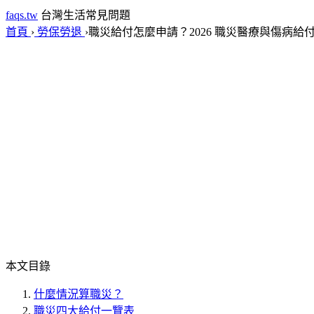
faqs.tw
台灣生活常見問題
首頁
›
勞保勞退
›
職災給付怎麼申請？2026 職災醫療與傷病給
本文目錄
什麼情況算職災？
職災四大給付一覽表