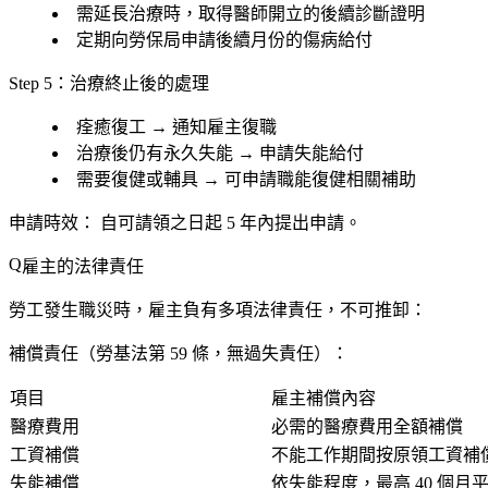
需延長治療時，取得醫師開立的後續診斷證明
定期向勞保局申請後續月份的傷病給付
Step 5：治療終止後的處理
痊癒復工 → 通知雇主復職
治療後仍有永久失能 → 申請失能給付
需要復健或輔具 → 可申請職能復健相關補助
申請時效：
自可請領之日起
5 年
內提出申請。
雇主的法律責任
勞工發生職災時，雇主負有多項法律責任，不可推卸：
補償責任（勞基法第 59 條，無過失責任）：
項目
雇主補償內容
醫療費用
必需的醫療費用全額補償
工資補償
不能工作期間按原領工資補
失能補償
依失能程度，最高 40 個月