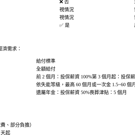
❌ 否
視情況
視情況
✅ 是
經濟需求：
給付標準
全額給付
前 2 個月：投保薪資 100%第 3 個月起：投保薪
依失能等級，最高 60 個月或一次金 1.5~60 個
遺屬年金：投保薪資 50%喪葬津貼：5 個月
號費、部分負擔）
 天
起