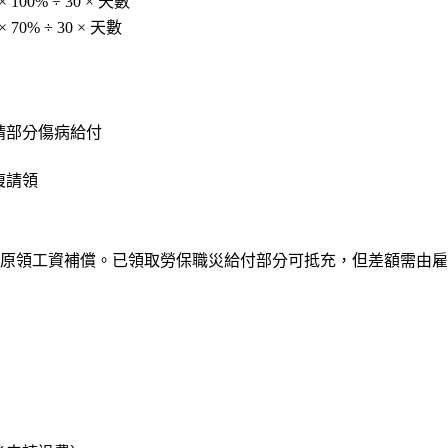
 × 100% ÷ 30 × 天數
 × 70% ÷ 30 × 天數
請部分傷病給付
複請領
原領工資
補償。已領取勞保職災給付部分可抵充，但差額需由雇主補足。