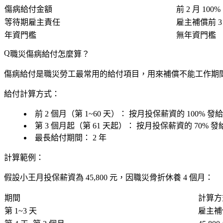
傷病給付金額
前 2 月 100
等待期雇主責任
雇主補償前 
年資門檻
無
年資門檻
職災傷病給付怎麼算？
傷病給付是職災勞工最常用的給付項目，用來補償不能工作期
給付計算方式：
前 2 個月（第 1~60 天）：
按月投保薪資的
100%
發給
第 3 個月起（第 61 天起）：
按月投保薪資的
70%
發
最長給付期間：
2 年
計算範例：
假設小王月投保薪資為 45,800 元，因職災骨折休養 4 個月：
期間
計算方
第 1~3 天
雇主補