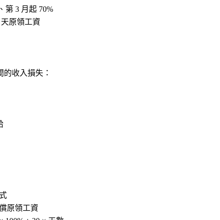
%、第 3 月起 70%
3 天原領工資
間的收入損失：
給
式
償原領工資