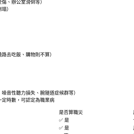
受傷、辦公室滑倒等）
倒塌）
繞路去吃飯、購物則不算）
、噪音性聽力損失、腕隧道症候群等）
過一定時數，可認定為職業病
是否算職災
✅ 是
✅ 是