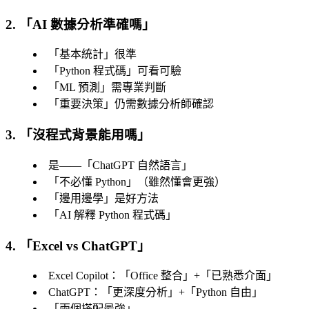
2. 「
AI 數據分析準確嗎
」
「
基本統計
」很準
「
Python 程式碼
」可看可驗
「
ML 預測
」需專業判斷
「
重要決策
」仍需數據分析師確認
3. 「
沒程式背景能用嗎
」
是——「
ChatGPT 自然語言
」
「
不必懂 Python
」（雖然懂會更強）
「
邊用邊學
」是好方法
「
AI 解釋 Python 程式碼
」
4. 「
Excel vs ChatGPT
」
Excel Copilot：「
Office 整合
」+「
已熟悉介面
」
ChatGPT：「
更深度分析
」+「
Python 自由
」
「
兩個搭配最強
」