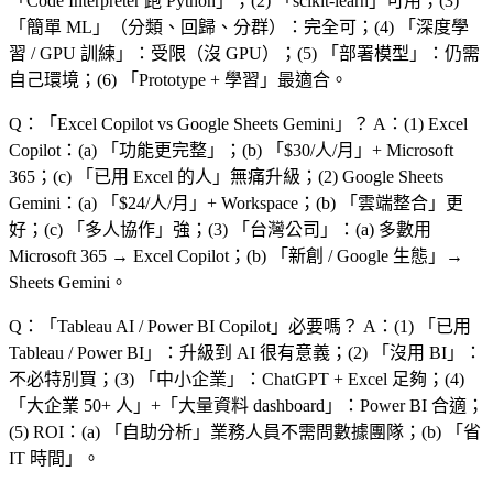
「
Code Interpreter 跑 Python
」；(2) 「
scikit-learn
」可用；(3)
「
簡單 ML
」（分類、回歸、分群）：完全可；(4) 「
深度學
習 / GPU 訓練
」：受限（沒 GPU）；(5) 「
部署模型
」：仍需
自己環境；(6) 「
Prototype + 學習
」最適合。
Q：「
Excel Copilot vs Google Sheets Gemini
」？
A：(1) Excel
Copilot：(a) 「
功能更完整
」；(b) 「
$30/人/月
」+ Microsoft
365；(c) 「
已用 Excel 的人
」無痛升級；(2) Google Sheets
Gemini：(a) 「
$24/人/月
」+ Workspace；(b) 「
雲端整合
」更
好；(c) 「
多人協作
」強；(3) 「
台灣公司
」：(a) 多數用
Microsoft 365 → Excel Copilot；(b) 「
新創 / Google 生態
」→
Sheets Gemini。
Q：「
Tableau AI / Power BI Copilot
」必要嗎？
A：(1) 「
已用
Tableau / Power BI
」：升級到 AI 很有意義；(2) 「
沒用 BI
」：
不必特別買；(3) 「
中小企業
」：ChatGPT + Excel 足夠；(4)
「
大企業 50+ 人
」+「
大量資料 dashboard
」：Power BI 合適；
(5) ROI：(a) 「
自助分析
」業務人員不需問數據團隊；(b) 「
省
IT 時間
」。