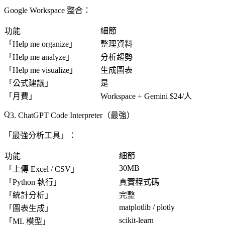
Google Workspace 整合
：
功能
細節
「
Help me organize
」
整理資料
「
Help me analyze
」
分析趨勢
「
Help me visualize
」
生成圖表
「
公式建議
」
是
「
月費
」
Workspace + Gemini $24/人
3. ChatGPT Code Interpreter（最強）
「最強分析工具」：
功能
細節
30MB
「
上傳 Excel / CSV
」
「
Python 執行
」
真實程式碼
「
統計分析
」
完整
matplotlib / plotly
「
圖表生成
」
scikit-learn
「
ML 模型
」