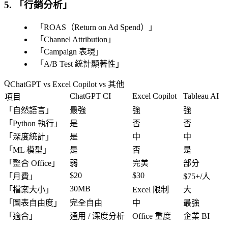
5. 「
行銷分析
」
「
ROAS（Return on Ad Spend）
」
「
Channel Attribution
」
「
Campaign 表現
」
「
A/B Test 統計顯著性
」
ChatGPT vs Excel Copilot vs 其他
ChatGPT CI
Excel Copilot
Tableau AI
項目
「
自然語言
」
最強
強
強
「
Python 執行
」
是
否
否
「
深度統計
」
是
中
中
「
ML 模型
」
是
否
是
「
整合 Office
」
弱
完美
部分
$20
$30
「
月費
」
$75+/人
30MB
「
檔案大小
」
Excel 限制
大
「
圖表自由度
」
完全自由
中
最強
「
適合
」
通用 / 深度分析
Office 重度
企業 BI