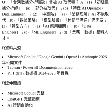
Q：「
台灣數據分析職缺
」會被 AI 取代嗎？
A：(1) 「
初級數
據分析師
」：(a) 「
部分被取代
」；(b) 「
轉做 AI Operator /
Data Engineer
」；(2) 「
中高階
」：(a) 「
業務理解
」AI 不能取
代；(b) 「
數據策略
」「
模型驗證
」「
跨部門溝通
」仍需要；
(3) 「
轉型方向
」：(a) 「
AI 應用顧問
」；(b) 「
Data
Engineer
」；(c) 「
ML Engineer
」；(d) 「
業務 + 數據
」雙料人
才。
資料來源
Microsoft Copilot / Google Gemini / OpenAI / Anthropic
2026
年公開文件
Tableau / Power BI Documentation
2026
PTT data / 數據板
2024-2025 年實戰
延伸閱讀
Microsoft Copilot 完整
ChatGPT 完整指南
AI 行銷自動化