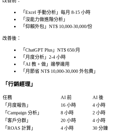
改善前
：
「
Excel 手動分析
」每月 8-15 小時
「
沒能力做進階分析
」
「
仰賴外包
」NT$ 10,000-30,000/份
改善後
：
「
ChatGPT Plus
」NT$ 650/月
「
月度分析
」2-4 小時
「
AI 教 + 做
」邊學邊用
「
月節省 NT$ 10,000-30,000 外包費
」
「
行銷經理
」
任務
AI 前
AI 後
「
月度報告
」
16 小時
4 小時
「
Campaign 分析
」
8 小時
2 小時
「
客戶分群
」
20 小時
4 小時
「
ROAS 計算
」
4 小時
30 分鐘