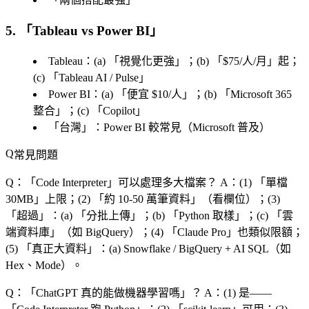
5. 「
Tableau vs Power BI
」
Tableau：(a) 「
視覺化更強
」；(b) 「
$75/人/月
」起；
(c) 「
Tableau AI / Pulse
」
Power BI：(a) 「
便宜 $10/人
」；(b) 「
Microsoft 365
整合
」；(c) 「
Copilot
」
「
台灣
」：Power BI 較常見（Microsoft 普及）
常見問題
Q：「
Code Interpreter
」可以處理多大檔案？
A：(1) 「
單檔
30MB
」上限；(2) 「
約 10-50 萬筆資料
」（看欄位）；(3)
「
超過
」：(a) 「
分批上傳
」；(b) 「
Python 取樣
」；(c) 「
雲
端資料庫
」（如 BigQuery）；(4) 「
Claude Pro
」也類似限額；
(5) 「
真正大資料
」：(a) Snowflake / BigQuery + AI SQL（如
Hex、Mode）。
Q：「
ChatGPT 真的能做機器學習嗎
」？
A：(1) 是——