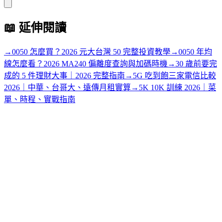
📖
延伸閱讀
→
0050 怎麼買？2026 元大台灣 50 完整投資教學
→
0050 年均
線怎麼看？2026 MA240 偏離度查詢與加碼時機
→
30 歲前要完
成的 5 件理財大事｜2026 完整指南
→
5G 吃到飽三家電信比較
2026｜中華、台哥大、遠傳月租實算
→
5K 10K 訓練 2026｜菜
單、時程、實戰指南