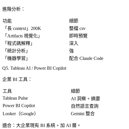
進階分析
：
功能
細節
「
長 context
」200K
整檔 csv
「
Artifacts 視覺化
」
即時預覽
「
程式碼解釋
」
深入
「
統計分析
」
強
「
機器學習
」
配合 Claude Code
5. Tableau AI / Power BI Copilot
企業 BI 工具
：
工具
細節
Tableau Pulse
AI 洞察 + 摘要
Power BI Copilot
自然語言查詢
Looker（Google）
Gemini 整合
適合
：大企業現有 BI 系統 + 加 AI 層。