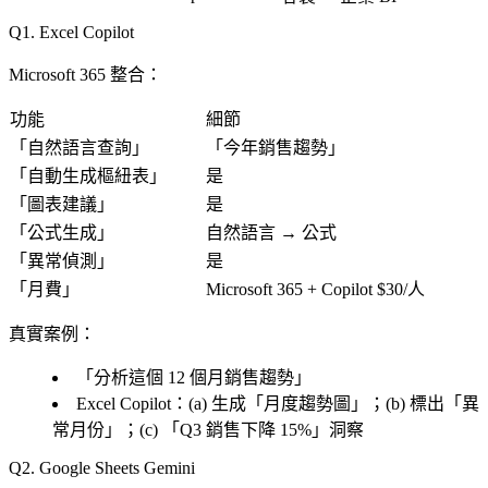
1. Excel Copilot
Microsoft 365 整合
：
功能
細節
「
自然語言查詢
」
「
今年銷售趨勢
」
「
自動生成樞紐表
」
是
「
圖表建議
」
是
「
公式生成
」
自然語言 → 公式
「
異常偵測
」
是
「
月費
」
Microsoft 365 + Copilot $30/人
真實案例
：
「
分析這個 12 個月銷售趨勢
」
Excel Copilot：(a) 生成「
月度趨勢圖
」；(b) 標出「
異
常月份
」；(c) 「
Q3 銷售下降 15%
」洞察
2. Google Sheets Gemini