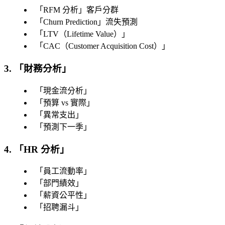
「
RFM 分析
」客戶分群
「
Churn Prediction
」流失預測
「
LTV（Lifetime Value）
」
「
CAC（Customer Acquisition Cost）
」
3. 「
財務分析
」
「
現金流分析
」
「
預算 vs 實際
」
「
異常支出
」
「
預測下一季
」
4. 「
HR 分析
」
「
員工流動率
」
「
部門績效
」
「
薪資公平性
」
「
招聘漏斗
」