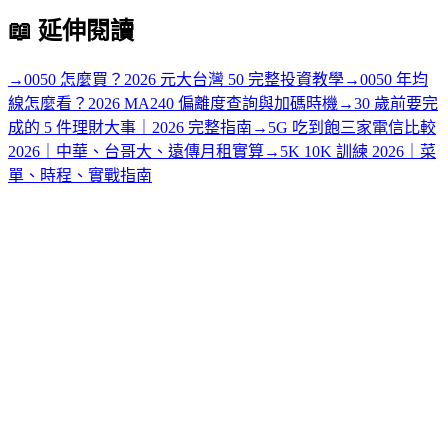
📖
延伸閱讀
→
0050 怎麼買？2026 元大台灣 50 完整投資教學
→
0050 年均
線怎麼看？2026 MA240 偏離度查詢與加碼時機
→
30 歲前要完
成的 5 件理財大事｜2026 完整指南
→
5G 吃到飽三家電信比較
2026｜中華、台哥大、遠傳月租實算
→
5K 10K 訓練 2026｜菜
單、時程、實戰指南