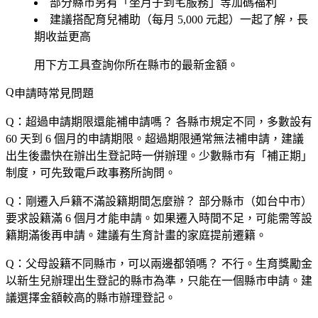
部分縣市另有「坐月子到宅服務」等加碼福利
建議搭配育兒補助（每月 5,000 元起）一起了解，長
期收益更高
用下方工具查詢你所在縣市的最新金額。
申請時常見問題
Q：超過申請期限還能補申請嗎？
各縣市規定不同，多數設有
60 天到 6 個月的申請期限。超過期限通常
無法補申請
，建議
出生後盡快在辦出生登記時一併辦理。少數縣市有「補正期」
制度，可先致電戶政事務所詢問。
Q：剛遷入戶籍不滿設籍期間怎麼辦？
部分縣市（如台中市）
要求設籍滿 6 個月才能申請。如果遷入時間不足，可能需等設
籍期滿後再申請。建議有生育計畫的家庭
提前遷籍
。
Q：父母設籍不同縣市，可以兩邊都領嗎？
不行。生育獎勵金
以新生兒辦理出生登記的縣市為準，只能在
一個縣市
申請。建
議選擇金額較高的縣市辦理登記。