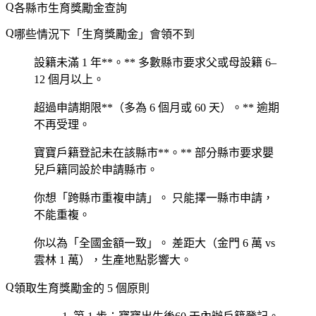
各縣市生育獎勵金查詢
哪些情況下「生育獎勵金」會領不到
設籍
未滿 1 年**。** 多數縣市要求父或母設籍 6–
12 個月以上。
超過
申請期限**（多為 6 個月或 60 天）。** 逾期
不再受理。
寶寶
戶籍登記未在該縣市**。** 部分縣市要求嬰
兒戶籍同設於申請縣市。
你想「跨縣市重複申請」。
只能擇一縣市申請，
不能重複。
你以為「全國金額一致」。
差距大（金門 6 萬 vs
雲林 1 萬），生產地點影響大。
領取生育獎勵金的 5 個原則