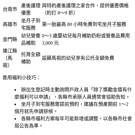
產後護理
與特約產後護理之家合作，提供優惠價格
台南市
優惠
（約打 8～9 折）
坐月子到
高雄市
第一胎最高 80 小時免費到宅坐月子服務
宅服務
幼兒營養
0～3 歲嬰幼兒每月補助奶粉或營養品費用
金門縣
品補助
3,000 元
連江縣
托育全額
（馬
設籍馬祖的幼兒享有公托全額免費
補助
祖）
善用福利小技巧：
辦出生登記時主動詢問戶政人員「除了獎勵金還有什
麼福利可以申請」，各縣市承辦人員通常會協助告知。
坐月子到宅服務需提前預約，建議在預產期前 1～2
個月就先申請排候。
各縣市福利方案每年可能新增或調整，以各縣市社會
局公告為準。