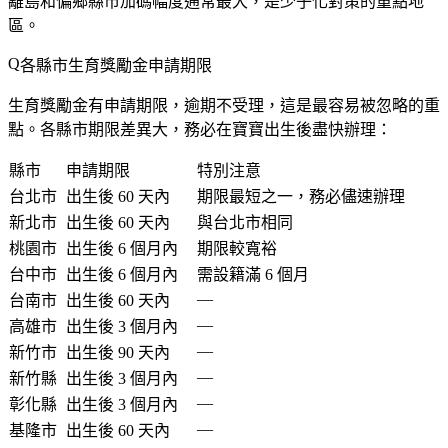
離島和偏鄉縣市加碼幅度通常最大，是少子化對策的重點地
區。
各縣市生育獎勵金申請期限
生育獎勵金有申請期限，
逾期不受理
，這是最容易被忽略的重
點。各縣市期限差異大，務必在寶寶出生後盡快辦理：
縣市
申請期限
特別注意
台北市
出生後
60 天
內
期限最短之一，務必儘速辦理
新北市
出生後
60 天
內
與台北市相同
桃園市
出生後
6 個月
內
期限較寬裕
台中市
出生後
6 個月
內
需設籍滿 6 個月
—
台南市
出生後
60 天
內
—
高雄市
出生後
3 個月
內
—
新竹市
出生後
90 天
內
—
新竹縣
出生後
3 個月
內
—
彰化縣
出生後
3 個月
內
—
基隆市
出生後
60 天
內