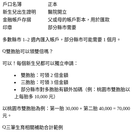
戶口名簿
正本
新生兒出生證明
醫院開立
金融帳戶存摺
父或母的帳戶影本，用於匯款
印章
部分縣市需要
多數縣市 1–2 週內匯入帳戶，部分縣市可能需要 1 個月。
雙胞胎可以領雙倍嗎？
可以！每個新生兒都可以獨立申請：
雙胞胎
：可領 2 倍金額
三胞胎
：可領 3 倍金額
部分縣市對多胞胎有
額外加碼
（例：桃園市雙胞胎以
上每胎多 10,000 元）
以桃園市雙胞胎為例：第一胎 30,000 + 第二胎 40,000 =
70,000
元
。
三筆生育相關補助合計範例