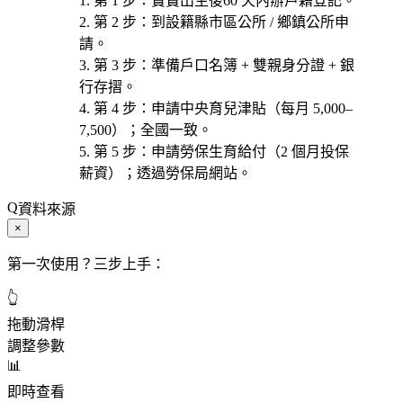
第 1 步
：寶寶出生後
60 天內辦戶籍登記
。
第 2 步
：到
設籍縣市區公所 / 鄉鎮公所
申
請。
第 3 步
：準備
戶口名簿 + 雙親身分證 + 銀
行存摺
。
第 4 步
：申請
中央育兒津貼
（每月 5,000–
7,500）；全國一致。
第 5 步
：申請
勞保生育給付
（2 個月投保
薪資）；透過勞保局網站。
資料來源
×
第一次使用？三步上手：
👆
拖動滑桿
調整參數
📊
即時查看