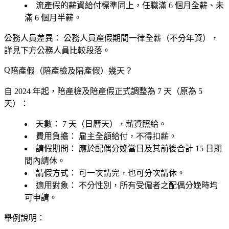
流產假的薪資給付標準同上，任職滿 6 個月全薪、未
滿 6 個月半薪。
公務人員差異：
公務人員產假期間一律
全薪
（不分年資），
詳見下方公務人員比較段落。
陪產假（陪產檢及陪產假）幾天？
自 2024 年起，陪產檢及陪產假正式調整為
7 天
（原為 5
天）：
天數：
7 天（日曆天），薪資照給。
費用負擔：
雇主全額給付，不得扣薪。
請假期間：
應於配偶
分娩當日及其前後合計 15 日
期
間內請休。
請假方式：
可一次請完，也可分次請休。
適用對象：
不分性別，所有受僱者之配偶分娩時均
可申請。
舉例說明：