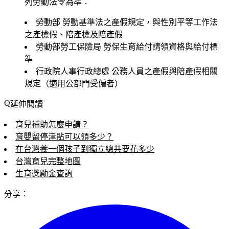
列勞動法令為準：
勞動部
勞動基準法之產假規定，與性別平等工作法
之產檢假、陪產檢及陪產假
勞動部勞工保險局
勞保生育給付請領資格與給付標
準
行政院人事行政總處
公務人員之產假與陪產假相關
規定（適用公部門受僱者）
延伸閱讀
育兒補助怎麼申請？
育嬰留停津貼可以領多少？
在台灣養一個孩子到獨立總共要花多少
台灣育兒完整地圖
生育獎勵金查詢
分享：