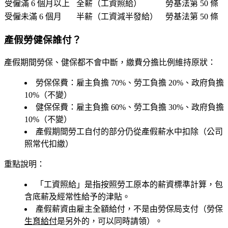
受僱滿 6 個月以上
全薪
（工資照給）
勞基法第 50 條
受僱未滿 6 個月
半薪
（工資減半發給）
勞基法第 50 條
產假勞健保誰付？
產假期間
勞保、健保都不會中斷
，繳費分擔比例維持原狀：
勞保保費
：雇主負擔 70%、勞工負擔 20%、政府負擔
10%（不變）
健保保費
：雇主負擔 60%、勞工負擔 30%、政府負擔
10%（不變）
產假期間勞工自付的部分仍從產假薪水中扣除（公司
照常代扣繳）
重點說明：
「工資照給」是指按照勞工原本的薪資標準計算，包
含底薪及經常性給予的津貼。
產假薪資由
雇主全額給付
，不是由勞保局支付（勞保
生育給付
是另外的，可以同時請領）。