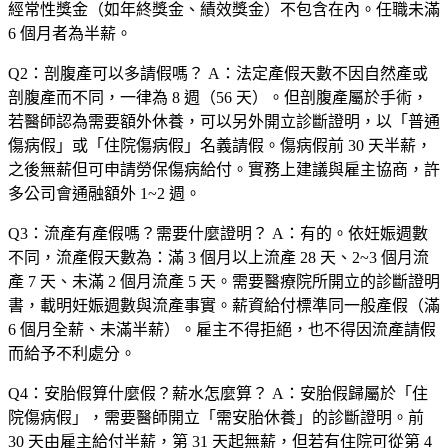
經常性獎金（如年終獎金、績效獎金）不包含在內。任職未滿
6 個月者為半薪。
Q2：剖腹產可以多請假嗎？
A：法定產假天數不因自然產或
剖腹產而不同，一律為
8 週（56 天）
。但剖腹產屬於手術，
若醫師認為需要額外休養，可以另外開立診斷證明，以「普通
傷病假」或「住院傷病假」名義請假。傷病假前 30 天半薪，
之後無薪但可申請勞保傷病給付。實務上建議與雇主協商，許
多公司會通融額外 1~2 週。
Q3：流產有產假嗎？需要什麼證明？
A：有的。依妊娠週數
不同，流產假天數為：滿 3 個月以上流產 28 天、2~3 個月流
產 7 天、未滿 2 個月流產 5 天。需要醫療院所開立的診斷證明
書，載明妊娠週數與流產事實。薪資給付標準同一般產假（滿
6 個月全薪、未滿半薪）。雇主不得拒絕，也不得因流產請假
而給予不利處分。
Q4：安胎假算什麼假？薪水怎麼算？
A：安胎假歸屬於「住
院傷病假」，需要醫師開立「需安胎休養」的診斷證明。前
30 天由雇主給付半薪，第 31 天起無薪，但若有住院可從第 4