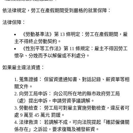
依法律規定，勞工在產假期間受到嚴格的就業保障：
法律保障：
《勞動基準法》第 13 條明定：勞工在產假期間，雇
主
不得終止勞動契約
。
《性別平等工作法》第 11 條規定：雇主不得因勞工
懷孕、分娩而予以解僱或不利處分。
如果雇主違法資遣：
蒐集證據：
保留資遣通知書、對話記錄、薪資單等相
關文件。
向勞工局申訴：
向公司所在地的縣市政府勞工局
（處）提出申訴，申請勞資爭議調解。
勞動檢查：
勞工局可對雇主實施勞動檢查，違反者可
處
9 萬至 45 萬元
罰鍰。
法律救濟：
若調解不成，可向法院提起「確認僱傭關
係存在」之訴訟，要求復職及補發薪資。