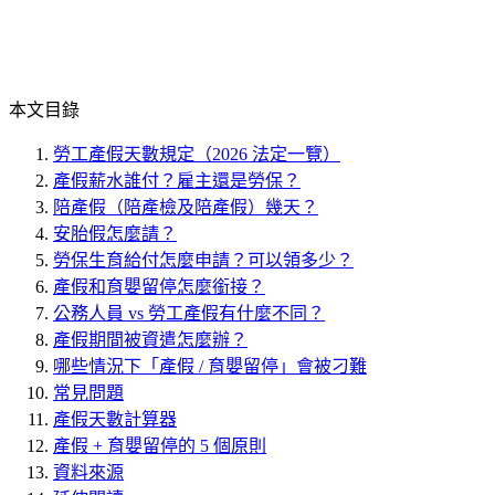
本文目錄
勞工產假天數規定（2026 法定一覽）
產假薪水誰付？雇主還是勞保？
陪產假（陪產檢及陪產假）幾天？
安胎假怎麼請？
勞保生育給付怎麼申請？可以領多少？
產假和育嬰留停怎麼銜接？
公務人員 vs 勞工產假有什麼不同？
產假期間被資遣怎麼辦？
哪些情況下「產假 / 育嬰留停」會被刁難
常見問題
產假天數計算器
產假 + 育嬰留停的 5 個原則
資料來源