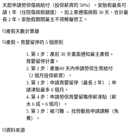
天起申請勞保傷病給付（投保薪資的 50%）。安胎假最長可
請 1 年（住院傷病假額度），加上普通傷病假 30 天，合計最
長 2 年。安胎假期間雇主不得解僱勞工。
產假天數計算器
產假 + 育嬰留停的 5 個原則
第 1 步
：產前 30 天
書面通知雇主
產假 +
育嬰留停計畫。
第 2 步
：產後
60 天內申請勞保生育給付
（2 個月投保薪資）。
第 3 步
：申請
育嬰留停
（最長 2 年）；申
請津貼最多 6 個月。
第 4 步
：申請
勞保育嬰留職停薪津貼
（薪
水 6 成 × 6 個月）。
第 5 步
：被刁難 → 找
勞動局申請調解
（免
費）。
資料來源