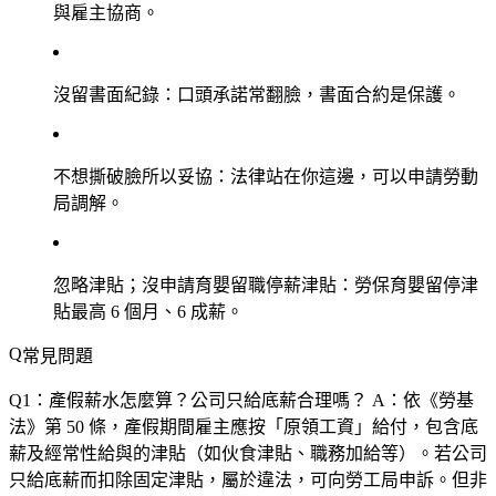
與雇主協商。
沒留書面紀錄
：口頭承諾常翻臉，書面合約是保護。
不想撕破臉所以妥協
：法律站在你這邊，可以申請勞動
局調解。
忽略津貼；沒申請育嬰留職停薪津貼
：勞保育嬰留停津
貼最高 6 個月、6 成薪。
常見問題
Q1：產假薪水怎麼算？公司只給底薪合理嗎？
A：依《勞基
法》第 50 條，產假期間雇主應按「原領工資」給付，包含底
薪及經常性給與的津貼（如伙食津貼、職務加給等）。若公司
只給底薪而扣除固定津貼，屬於違法，可向勞工局申訴。但非