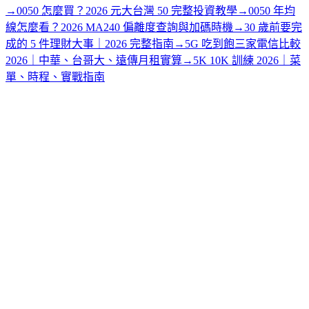
→
0050 怎麼買？2026 元大台灣 50 完整投資教學
→
0050 年均
線怎麼看？2026 MA240 偏離度查詢與加碼時機
→
30 歲前要完
成的 5 件理財大事｜2026 完整指南
→
5G 吃到飽三家電信比較
2026｜中華、台哥大、遠傳月租實算
→
5K 10K 訓練 2026｜菜
單、時程、實戰指南