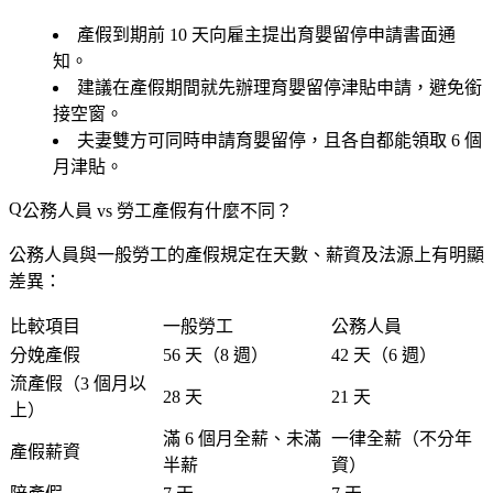
產假到期前 10 天向雇主提出育嬰留停申請書面通
知。
建議在產假期間就先辦理育嬰留停津貼申請，避免銜
接空窗。
夫妻雙方可同時申請育嬰留停，且各自都能領取 6 個
月津貼。
公務人員 vs 勞工產假有什麼不同？
公務人員與一般勞工的產假規定在天數、薪資及法源上有明顯
差異：
比較項目
一般勞工
公務人員
分娩產假
56 天
（8 週）
42 天
（6 週）
流產假（3 個月以
28 天
21 天
上）
滿 6 個月全薪、未滿
一律全薪
（不分年
產假薪資
半薪
資）