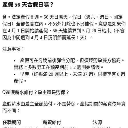
產假 56 天含假日嗎？
含
。法定產假 8 週 =
56 天日曆天
，假日（週六、週日、國定
假日）全部包含在內，
不另外扣除也不另補假
。意思是如果你
在 4 月 1 日開始請產假，56 天連續算到 5 月 26 日結束（不會
因為中間遇到 4 月 4 日清明節而延長 1 天）。
注意事項：
產假可在分娩前後彈性分配，但須經勞雇雙方協商。
實務上多數勞工在預產期前 1-2 週開始請假。
早產（妊娠滿 20 週以上、未滿 37 週）同樣享有 8 週
產假。
產假薪水誰付？雇主還是勞保？
產假薪水由雇主全額給付，不是勞保
。產假期間的薪資依
年資
而不同：
任職期間
薪資給付
法源