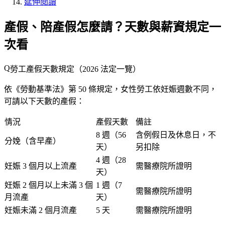
延伸閱讀
產假、陪產假怎麼請？天數與薪資規定一
次看
勞工產假天數規定（2026 法定一覽）
依《勞動基準法》第 50 條規定，女性勞工依妊娠週數不同，
可請以下天數的產假：
情況
產假天數
備註
8 週（56
含例假日及休息日，不
分娩（含早產）
天）
另扣除
4 週（28
妊娠 3 個月以上流產
需醫療院所證明
天）
妊娠 2 個月以上未滿 3 個
1 週（7
需醫療院所證明
月流產
天）
妊娠未滿 2 個月流產
5 天
需醫療院所證明