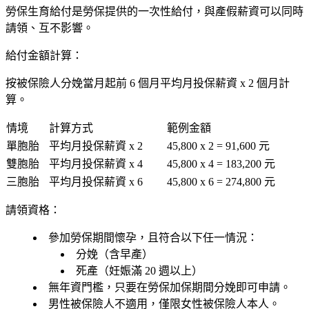
勞保生育給付是勞保提供的一次性給付，與產假薪資可以
同時
請領、互不影響
。
給付金額計算：
按被保險人
分娩當月起前 6 個月平均月投保薪資
x
2 個月
計
算。
情境
計算方式
範例金額
單胞胎
平均月投保薪資 x 2
45,800 x 2 =
91,600 元
雙胞胎
平均月投保薪資 x 4
45,800 x 4 =
183,200 元
三胞胎
平均月投保薪資 x 6
45,800 x 6 =
274,800 元
請領資格：
參加勞保期間懷孕，且符合以下任一情況：
分娩（含早產）
死產（妊娠滿 20 週以上）
無年資門檻
，只要在勞保加保期間分娩即可申請。
男性被保險人不適用
，僅限女性被保險人本人。