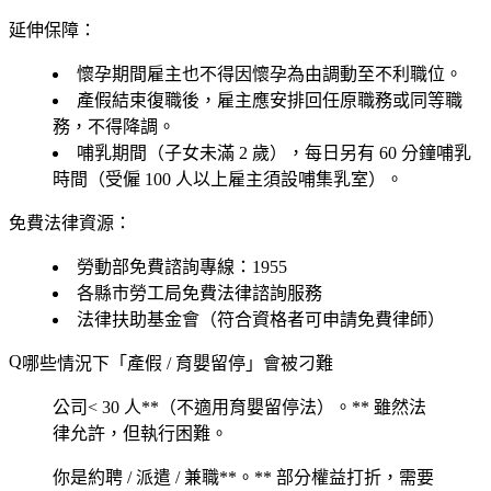
延伸保障：
懷孕期間雇主也不得因懷孕為由調動至不利職位。
產假結束復職後，雇主應安排回任
原職務
或
同等職
務
，不得降調。
哺乳期間（子女未滿 2 歲），每日另有
60 分鐘哺乳
時間
（受僱 100 人以上雇主須設哺集乳室）。
免費法律資源：
勞動部免費諮詢專線：
1955
各縣市勞工局免費法律諮詢服務
法律扶助基金會（符合資格者可申請免費律師）
哪些情況下「產假 / 育嬰留停」會被刁難
公司
< 30 人**（不適用育嬰留停法）。** 雖然法
律允許，但執行困難。
你是
約聘 / 派遣 / 兼職**。** 部分權益打折，需要