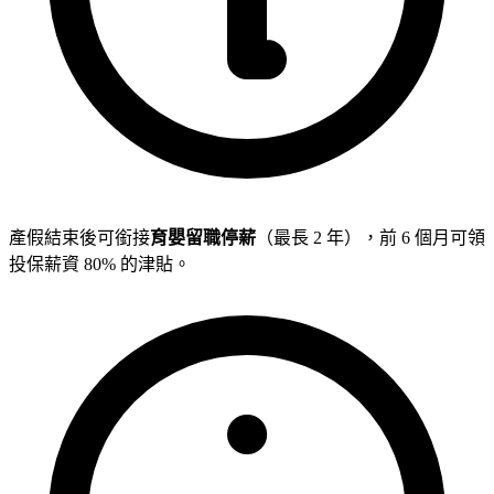
產假結束後可銜接
育嬰留職停薪
（最長 2 年），前 6 個月可領
投保薪資 80% 的津貼。