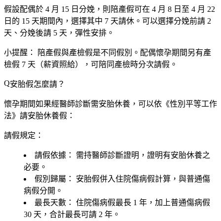
假設配偶於 4 月 15 日分娩，則陪產假可在 4 月 8 日至 4 月 22
日的 15 天期間內，選擇其中 7 天請休。可以選擇分娩前請 2
天、分娩後請 5 天，彈性安排。
小提醒：
陪產假與產檢假是不同假別。配偶懷孕期間另有
產
檢假 7 天
（薪資照給），可陪同產檢時分次請假。
安胎假怎麼請？
懷孕期間如果經醫師診斷需安胎休養，可以依《性別平等工作
法》請安胎休養假：
請假規定：
請假依據：
需持
醫師診斷證明
，證明有安胎休養之
必要。
假別歸屬：
安胎假併入
住院傷病假
計算，與普通傷
病假分開。
最長天數：
住院傷病假最長
1 年
，加上普通傷病假
30 天，合計最長可請
2 年
。