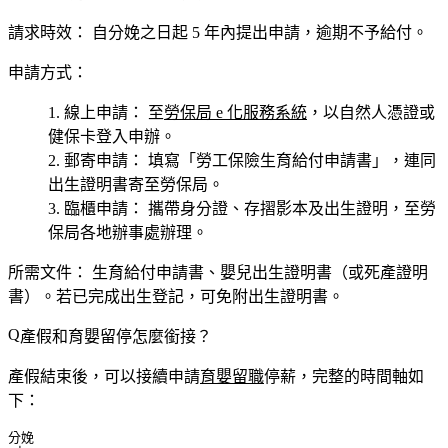
請求時效：
自分娩之日起
5 年
內提出申請，逾期不予給付。
申請方式：
線上申請：
至
勞保局 e 化服務系統
，以自然人憑證或
健保卡登入申辦。
郵寄申請：
填寫「勞工保險生育給付申請書」，連同
出生證明書寄至勞保局。
臨櫃申請：
攜帶身分證、存摺影本及出生證明，至勞
保局各地辦事處辦理。
所需文件：
生育給付申請書、嬰兒出生證明書（或死產證明
書）。若已完成出生登記，可免附出生證明書。
產假和育嬰留停怎麼銜接？
產假結束後，可以接續申請
育嬰留職
停薪，完整的時間軸如
下：
分娩
