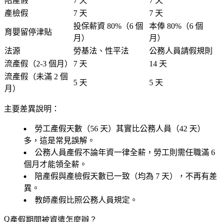
陪產假
7 天
7 天
產檢假
7 天
7 天
投保薪資 80%（6 個
本俸 80%（6 個
育嬰留停津貼
月）
月）
法源
勞基法、性平法
公務人員請假規則
流產假（2-3 個月）
7 天
14 天
流產假（未滿 2 個
5 天
5 天
月）
主要差異說明：
勞工產假天數（56 天）其實比公務人員（42 天）
多，這是常見誤解。
公務人員產假不論年資一律全薪，勞工則需任職滿 6
個月才能領全薪。
陪產假與產檢假天數已一致（均為 7 天），不再有差
異。
教師產假比照公務人員規定。
產假期間被資遣怎麼辦？