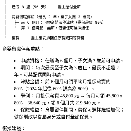
 │

 ├─ 產假 8 週（56 天）─── 雇主給付全薪

 │

 ├─ 育嬰留職停薪（最長 2 年，至子女滿 3 歲前）

 │   ├─ 前 6 個月：可領育嬰留停津貼（投保薪資 80%）

 │   └─ 第 7 個月起：無薪，但勞保可選擇續保

 │

育嬰留職停薪重點：
申請資格：
任職滿 6 個月，子女滿 3 歲前可申請。
期間：
每次最長至子女滿 3 歲止，最長不超過 2
年。可與配偶同時申請。
津貼金額：
前 6 個月可領
平均月投保薪資的
80%
（2024 年起從 60% 調高為 80%）。
舉例：
月投保薪資 45,800 元 → 每月可領 45,800 x
80% =
36,640 元
，領 6 個月共
219,840 元
。
保險權益：
育嬰留停期間，勞保可選擇繼續加保；
健保則改以眷屬身分或自付全額保費。
銜接建議：