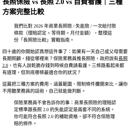
長照保險 vs 長照 2.0 vs 自費看護｜三種
方案完整比較
我們比對 2026 年商業長照險 / 失能險 / 一次給付險
條款（理賠認定 + 等待期 + 月付金額），整理這
份「長照險比較」實戰指南。
四十歲的你開始認真想這件事了：如果有一天自己或父母需要
長期照顧，錢從哪裡來？保險業務員推長照險，政府說有
長照
2.0
，也有人說乾脆存錢到時候自費請看護。三條路看起來都
有道理，但到底哪條最適合你的狀況？
這篇把三種方案的費用、涵蓋範圍、限制條件攤開來比，讓你
不用聽業務員的話術，自己就能做判斷。
保險業務員不會告訴你的事：商業長照險的理賠認
定標準跟長照 2.0 的失能認定是兩套不同的系統。
你可能符合長照 2.0 的補助資格，卻不符合保險理
賠的條件。