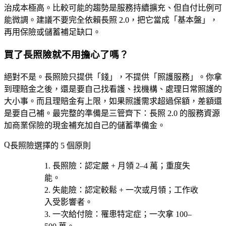
治成本極高。比較可能的趨勢是服務持續擴充、但自付比例可
能微調。建議不要完全依賴長照 2.0，把它當成「基本盤」，
再用保險或儲蓄補足缺口。
買了長照險就不用擔心了嗎？
絕對不是。長照險只提供「錢」，不提供「照護服務」。你拿
到理賠金之後，還是要自己找看護、找機構、處理日常照護的
大小事。而且理賠金有上限，如果照護需求超過保額，差額還
是要自己補。最完整的準備是三管齊下：長照 2.0 的服務資源
加商業保險的現金補充加自己的儲蓄準備金。
長照險選擇的 5 個原則
長照險
：認定嚴 + 月領 2–4 萬；重度失
能。
失能險
：認定較鬆 + 一次或月領；工作收
入受影響者。
一次給付險
：罹患特定症；一次拿 100–