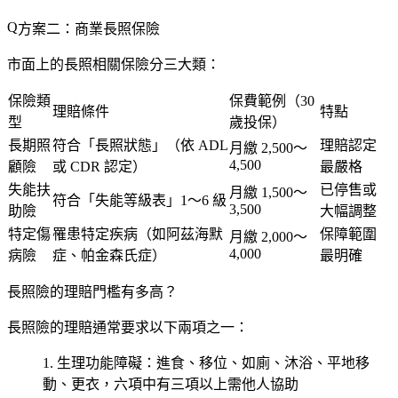
方案二：商業長照保險
市面上的長照相關保險分三大類：
保險類
保費範例（30
理賠條件
特點
型
歲投保）
長期照
符合「長照狀態」（依 ADL
理賠認定
月繳 2,500～
4,500
顧險
或 CDR 認定）
最嚴格
失能扶
已停售或
月繳 1,500～
符合「失能等級表」1～6 級
3,500
助險
大幅調整
特定傷
罹患特定疾病（如阿茲海默
保障範圍
月繳 2,000～
4,000
病險
症、帕金森氏症）
最明確
長照險的理賠門檻有多高？
長照險的理賠通常要求以下兩項之一：
生理功能障礙
：進食、移位、如廁、沐浴、平地移
動、更衣，六項中有三項以上需他人協助