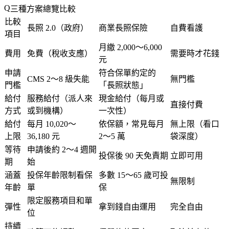
三種方案總覽比較
比較
長照 2.0（政府）
商業長照保險
自費看護
項目
月繳 2,000～6,000
費用
免費（稅收支應）
需要時才花錢
元
申請
符合保單約定的
CMS 2～8 級失能
無門檻
門檻
「長照狀態」
給付
服務給付（派人來
現金給付（每月或
直接付費
方式
或到機構）
一次性）
給付
每月 10,020～
依保額，常見每月
無上限（看口
上限
36,180 元
2～5 萬
袋深度）
等待
申請後約 2～4 週開
投保後 90 天免責期
立即可用
期
始
涵蓋
投保年齡限制看保
多數 15～65 歲可投
無限制
年齡
單
保
限定服務項目和單
彈性
拿到錢自由運用
完全自由
位
持續