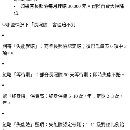
如果有長照險每月理賠 30,000 元 = 實際自費大幅降
低
哪些情況下「長照險」會理賠不到
期待「失能就賠」
：商業長照險認定嚴；須巴氏量表 6 項中 3
項+。
忽略「等待期」
：部分長照險 90 天等待期；即時失能不賠。
選「終身險」保費高
：終身保費 5–10 萬 / 年；定期 2–3 萬 /
年。
忽略「失能險」選項
：失能險認定較鬆；1–11 級對應比例給