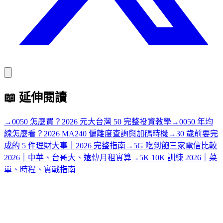
📖
延伸閱讀
→
0050 怎麼買？2026 元大台灣 50 完整投資教學
→
0050 年均
線怎麼看？2026 MA240 偏離度查詢與加碼時機
→
30 歲前要完
成的 5 件理財大事｜2026 完整指南
→
5G 吃到飽三家電信比較
2026｜中華、台哥大、遠傳月租實算
→
5K 10K 訓練 2026｜菜
單、時程、實戰指南