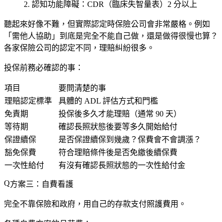
認知功能障礙
：CDR（臨床失智量表）2 分以上
聽起來好像不難，但實際認定時保險公司會非常嚴格。例如
「需他人協助」到底是完全不能自己做，還是做得很慢也算？
各家保險公司的認定不同，理賠糾紛很多。
投保前務必確認的事：
項目
要問清楚的事
理賠認定標準
具體的 ADL 評估方式和門檻
免責期
投保後多久才能理賠（通常 90 天）
等待期
確認長照狀態後要等多久開始給付
保證續保
是否保證續保到幾歲？保費會不會調漲？
豁免保費
符合理賠條件後是否免繳後續保費
一次性給付
有沒有確認長照狀態的一次性給付金
方案三：自費看護
完全不靠保險和政府，用自己的存款支付照護費用。