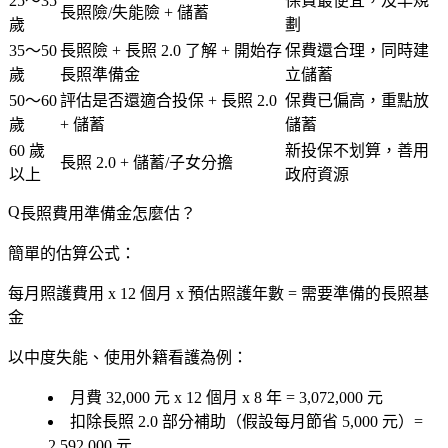
25～35
保費最便宜，及早規
長照險/失能險 + 儲蓄
歲
劃
35～50
長照險 + 長照 2.0 了解 + 開始存
保費還合理，同時建
歲
長照準備金
立儲蓄
50～60
評估是否還適合投保 + 長照 2.0
保費已偏高，重點放
歲
+ 儲蓄
儲蓄
60 歲
新投保不划算，善用
長照 2.0 + 儲蓄/子女分擔
以上
政府資源
長照費用準備金怎麼估？
簡單的估算公式：
每月照護費用 x 12 個月 x 預估照護年數 = 需要準備的長照基
金
以中度失能、使用外籍看護為例：
月費 32,000 元 x 12 個月 x 8 年 = 3,072,000 元
扣除長照 2.0 部分補助（假設每月節省 5,000 元）=
2,592,000 元