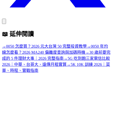
📖
延伸閱讀
→
0050 怎麼買？2026 元大台灣 50 完整投資教學
→
0050 年均
線怎麼看？2026 MA240 偏離度查詢與加碼時機
→
30 歲前要完
成的 5 件理財大事｜2026 完整指南
→
5G 吃到飽三家電信比較
2026｜中華、台哥大、遠傳月租實算
→
5K 10K 訓練 2026｜菜
單、時程、實戰指南