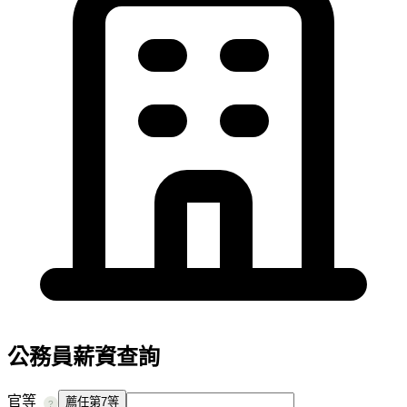
公務員薪資查詢
官等
薦任第7等
?