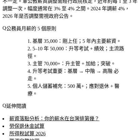
不一定。軍公教薪資調整需經行政院核定，近年約每 1 至 3 年
調整一次，幅度通常在 3% 至 4% 之間。2024 年調薪 4%，
2026 年是否調整需視政府公告。
公務員月薪的 5 個原則
基層 35,000
：剛上任；5 年內主要薪資。
5–10 年 50,000
：升等考試 + 績效；主流路
徑。
主管 70,000+
：升主管 + 加給；突破。
升等考試重要
：基層 → 中階 → 高階 必
走。
個人儲蓄補充
：500 萬+；應對退休 + 醫
療。
延伸閱讀
薪資落點分析：你的薪水在台灣排第幾？
勞保退休金試算
所得稅試算 2026