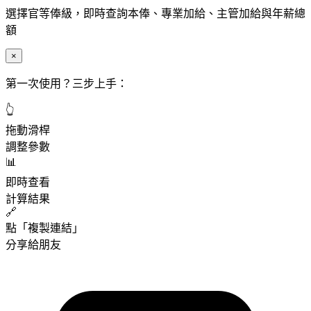
選擇官等俸級，即時查詢本俸、專業加給、主管加給與年薪總
額
×
第一次使用？三步上手：
👆
拖動滑桿
調整參數
📊
即時查看
計算結果
🔗
點「複製連結」
分享給朋友