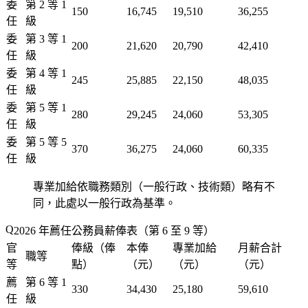
委
第 2 等 1
150
16,745
19,510
36,255
任
級
委
第 3 等 1
200
21,620
20,790
42,410
任
級
委
第 4 等 1
245
25,885
22,150
48,035
任
級
委
第 5 等 1
280
29,245
24,060
53,305
任
級
委
第 5 等 5
370
36,275
24,060
60,335
任
級
專業加給依職務類別（一般行政、技術類）略有不
同，此處以一般行政為基準。
2026 年薦任公務員薪俸表（第 6 至 9 等）
官
俸級（俸
本俸
專業加給
月薪合計
職等
等
點）
（元）
（元）
（元）
薦
第 6 等 1
330
34,430
25,180
59,610
任
級