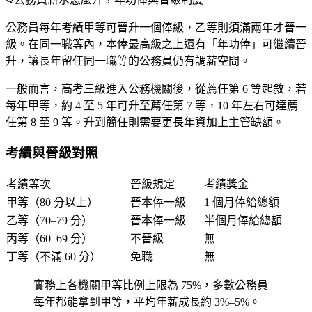
公務員每年考績甲等可晉升一個俸級，乙等則須滿兩年才晉一
級。在同一職等內，本俸最高級之上還有「年功俸」可繼續晉
升，讓長年留任同一職等的公務員仍有調薪空間。
一般而言，高考三級進入公務機關後，從薦任第 6 等起敘，若
每年甲等，約 4 至 5 年可升至薦任第 7 等，10 年左右可達薦
任第 8 至 9 等。升到簡任則需要更長年資加上主管缺額。
考績與晉級對照
考績等次
晉級規定
考績獎金
甲等（80 分以上）
晉本俸一級
1 個月俸給總額
乙等（70–79 分）
晉本俸一級
半個月俸給總額
丙等（60–69 分）
不晉級
無
丁等（不滿 60 分）
免職
無
實務上各機關甲等比例上限為 75%，多數公務員
每年都能拿到甲等，平均年薪成長約 3%–5%。