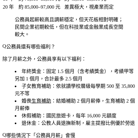
20 年
約 85,000–97,000 元
差異極大，視產業而定
公務員起薪較高且調薪穩定，但天花板相對明確；
民間企業初期較低，但在科技業或金融業成長空間
較大。
公務員還有哪些福利？
除了月薪之外，公務員享有以下福利：
年終獎金
：固定 1.5 個月（含考績獎金），考績甲等
另加 1 個月，合計最多 2.5 個月
子女教育補助
：依就讀學校層級每學期 500 至 35,800
元不等
婚喪
生育補助
：結婚補助 2 個月薪俸，生育補助 2 個
月薪俸
休假補助
：國民旅遊卡，每年 16,000 元額度
退休金
：公教人員退撫新制，雇主提撥比例優於勞退
哪些情況下「公務員月薪」會慢