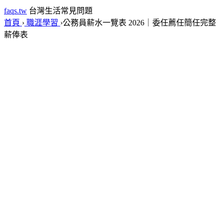
faqs.tw
台灣生活常見問題
首頁
›
職涯學習
›
公務員薪水一覽表 2026｜委任薦任簡任完整
薪俸表