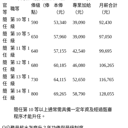
官
俸級（俸
本俸
專業加給
月薪合計
職等
等
點）
（元）
（元）
（元）
簡
第 10 等 1
590
53,340
39,090
92,430
任
級
簡
第 10 等 5
650
57,960
39,090
97,050
任
級
簡
第 11 等 1
640
57,155
42,540
99,695
任
級
簡
第 12 等 1
680
60,185
46,080
106,265
任
級
簡
第 13 等 1
730
64,115
52,650
116,765
任
級
簡
第 14 等 1
800
69,265
58,790
128,055
任
級
簡任第 10 等以上通常需具備一定年資及經過甄審
程序才能升任。
公務員薪水怎麼升？年功俸與晉級制度