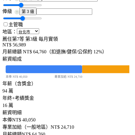
俸級
第 3 級
?
主管職
地區：
薦任第7等
第3級
每月實領
NT$ 56,989
月薪總額
NT$ 64,760
（扣退撫/健保/公保約 12%）
薪資組成
本俸
專業加給
NT$ 40,050
NT$ 24,710
年薪（含獎金）
94 萬
年終+考績獎金
16 萬
薪資明細
本俸
NT$ 40,050
專業加給（
一般
地區）
NT$ 24,710
月薪總額
NT$ 64,760