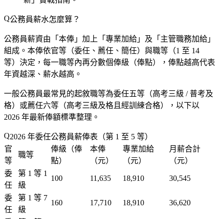
公務員薪水怎麼算？
公務員薪資由「本俸」加上「專業加給」及「主管職務加給」
組成。本俸依官等（委任、薦任、簡任）與職等（1 至 14
等）決定，每一職等內再分數個俸級（俸點），俸點越高代表
年資越深、薪水越高。
一般公務員最常見的起敘職等為委任五等（高考三級 / 普考及
格）或薦任六等（高考三級及格且經訓練合格），以下以
2026 年最新俸額標準整理。
2026 年委任公務員薪俸表（第 1 至 5 等）
官
俸級（俸
本俸
專業加給
月薪合計
職等
等
點）
（元）
（元）
（元）
委
第 1 等 1
100
11,635
18,910
30,545
任
級
委
第 1 等 7
160
17,710
18,910
36,620
任
級