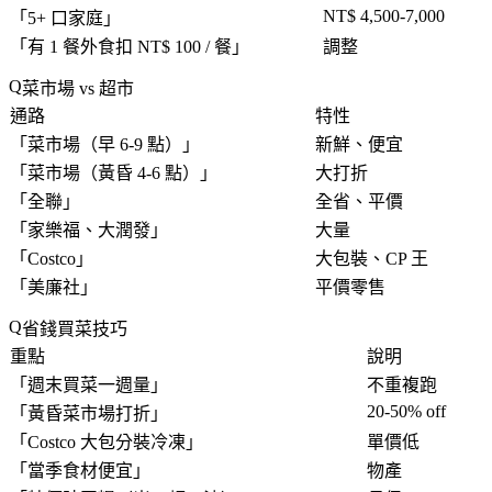
NT$ 4,500-7,000
「
5+ 口家庭
」
「
有 1 餐外食扣 NT$ 100 / 餐
」
調整
菜市場 vs 超市
通路
特性
「
菜市場（早 6-9 點）
」
新鮮、便宜
「
菜市場（黃昏 4-6 點）
」
大打折
「
全聯
」
全省、平價
「
家樂福、大潤發
」
大量
「
Costco
」
大包裝、CP 王
「
美廉社
」
平價零售
省錢買菜技巧
重點
說明
「
週末買菜一週量
」
不重複跑
20-50% off
「
黃昏菜市場打折
」
「
Costco 大包分裝冷凍
」
單價低
「
當季食材便宜
」
物產