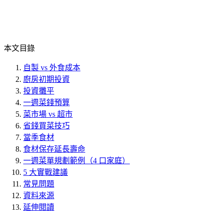
本文目錄
自製 vs 外食成本
廚房初期投資
投資攤平
一週菜錢預算
菜市場 vs 超市
省錢買菜技巧
當季食材
食材保存延長壽命
一週菜單規劃範例（4 口家庭）
5 大實戰建議
常見問題
資料來源
延伸閱讀