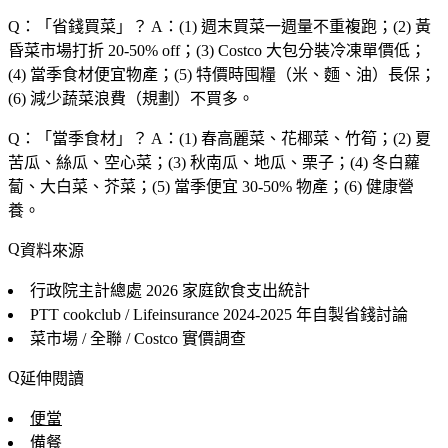
Q：「
省錢買菜
」？
A：(1) 週末買菜一週量不重複跑；(2) 黃
昏菜市場打折 20-50% off；(3) Costco 大包分裝冷凍單價低；
(4) 當季食材便宜物產；(5) 特價時囤糧（米、麵、油）長保；
(6) 減少蔬菜浪費（規劃）不買多。
Q：「
當季食材
」？
A：(1) 春高麗菜、花椰菜、竹筍；(2) 夏
苦瓜、絲瓜、空心菜；(3) 秋南瓜、地瓜、栗子；(4) 冬白蘿
蔔、大白菜、芥菜；(5) 當季便宜 30-50% 物產；(6) 健康營
養。
資料來源
行政院主計總處 2026
家庭飲食支出統計
PTT cookclub / Lifeinsurance
2024-2025 年自製省錢討論
菜市場 / 全聯 / Costco
實價調查
延伸閱讀
便當
備餐