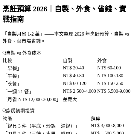
烹飪預算 2026｜自製、外食、省錢、實
戰指南
「
自製月省 1-2 萬
」——本文整理 2026 年烹飪預算、自製 vs
外食、菜市場省錢。
自製 vs 外食成本
比較
自製
外食
NT$ 20-40
NT$ 60-100
「
早餐
」
NT$ 40-80
NT$ 100-180
「
午餐
」
NT$ 60-120
NT$ 150-250
「
晚餐
」
NT$ 2,500-4,000
NT$ 5,500-9,000
「
一週 21 餐
」
「
月省 NT$ 12,000-20,000
」
差距大
廚房初期投資
物品
預算
NT$ 3,000-8,000
「
鍋具 3 件（平底 + 炒鍋 + 湯鍋）
」
NT$ 1,500-5,000
「
刀具 3 件（三德 + 水果 + 麵包）
」