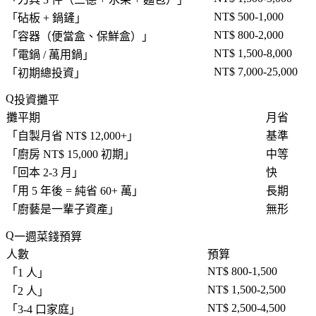
NT$ 500-1,000
「
砧板 + 鍋鏟
」
NT$ 800-2,000
「
容器（便當盒、保鮮盒）
」
NT$ 1,500-8,000
「
電鍋 / 萬用鍋
」
NT$ 7,000-25,000
「
初期總投資
」
投資攤平
攤平期
月省
「
自製月省 NT$ 12,000+
」
基準
「
廚房 NT$ 15,000 初期
」
中等
「
回本 2-3 月
」
快
「
用 5 年後 = 純省 60+ 萬
」
長期
「
廚藝是一輩子資產
」
無形
一週菜錢預算
人數
預算
NT$ 800-1,500
「
1 人
」
NT$ 1,500-2,500
「
2 人
」
NT$ 2,500-4,500
「
3-4 口家庭
」