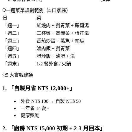
一週菜單規劃範例（4 口家庭）
日
菜
「
週一
」
紅燒肉 + 燙青菜 + 蘿蔔湯
「
週二
」
三杯雞 + 高麗菜 + 蛋花湯
「
週三
」
番茄炒蛋 + 蒸魚 + 絲瓜
「
週四
」
滷肉飯 + 燙青菜
「
週五
」
蛋炒飯 + 滷蛋 + 湯
「
週末
」
1-2 餐外食 / 火鍋
5 大實戰建議
1. 「
自製月省 NT$ 12,000+
」
外食 NT$ 100 → 自製 NT$ 50
一年省 14 萬+
健康獎勵
2. 「
廚房 NT$ 15,000 初期 + 2-3 月回本
」