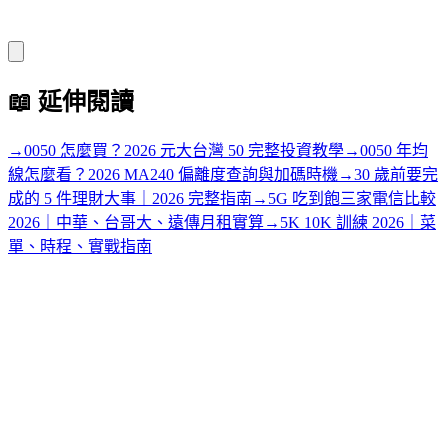
📖
延伸閱讀
→
0050 怎麼買？2026 元大台灣 50 完整投資教學
→
0050 年均
線怎麼看？2026 MA240 偏離度查詢與加碼時機
→
30 歲前要完
成的 5 件理財大事｜2026 完整指南
→
5G 吃到飽三家電信比較
2026｜中華、台哥大、遠傳月租實算
→
5K 10K 訓練 2026｜菜
單、時程、實戰指南