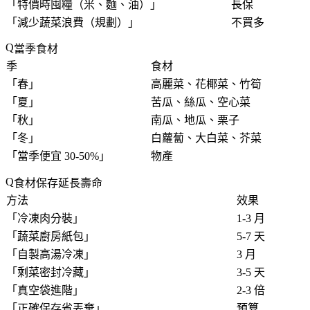
「
特價時囤糧（米、麵、油）
」
長保
「
減少蔬菜浪費（規劃）
」
不買多
當季食材
季
食材
「
春
」
高麗菜、花椰菜、竹筍
「
夏
」
苦瓜、絲瓜、空心菜
「
秋
」
南瓜、地瓜、栗子
「
冬
」
白蘿蔔、大白菜、芥菜
「
當季便宜 30-50%
」
物產
食材保存延長壽命
方法
效果
「
冷凍肉分裝
」
1-3 月
「
蔬菜廚房紙包
」
5-7 天
「
自製高湯冷凍
」
3 月
「
剩菜密封冷藏
」
3-5 天
「
真空袋進階
」
2-3 倍
「
正確保存省丟棄
」
預算