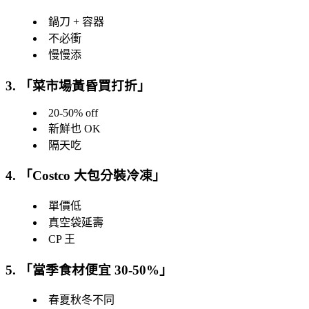
鍋刀 + 容器
不必衝
慢慢添
3. 「
菜市場黃昏買打折
」
20-50% off
新鮮也 OK
隔天吃
4. 「
Costco 大包分裝冷凍
」
單價低
真空袋延壽
CP 王
5. 「
當季食材便宜 30-50%
」
春夏秋冬不同