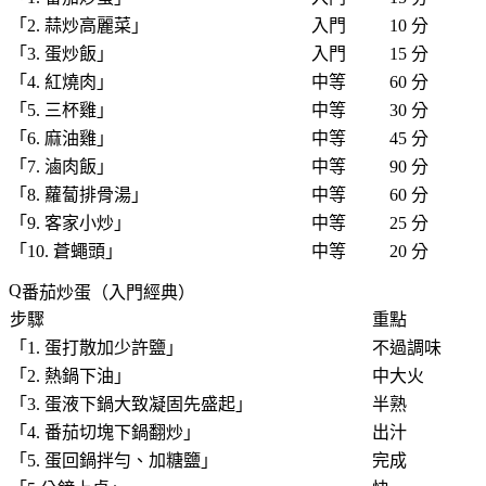
「
2. 蒜炒高麗菜
」
入門
10 分
「
3. 蛋炒飯
」
入門
15 分
「
4. 紅燒肉
」
中等
60 分
「
5. 三杯雞
」
中等
30 分
「
6. 麻油雞
」
中等
45 分
「
7. 滷肉飯
」
中等
90 分
「
8. 蘿蔔排骨湯
」
中等
60 分
「
9. 客家小炒
」
中等
25 分
「
10. 蒼蠅頭
」
中等
20 分
番茄炒蛋（入門經典）
步驟
重點
「
1. 蛋打散加少許鹽
」
不過調味
「
2. 熱鍋下油
」
中大火
「
3. 蛋液下鍋大致凝固先盛起
」
半熟
「
4. 番茄切塊下鍋翻炒
」
出汁
「
5. 蛋回鍋拌勻、加糖鹽
」
完成