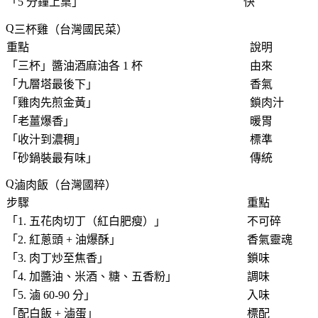
「
5 分鐘上桌
」
快
三杯雞（台灣國民菜）
重點
說明
「三杯」醬油酒麻油各 1 杯
由來
「
九層塔最後下
」
香氣
「
雞肉先煎金黃
」
鎖肉汁
「
老薑爆香
」
暖胃
「
收汁到濃稠
」
標準
「
砂鍋裝最有味
」
傳統
滷肉飯（台灣國粹）
步驟
重點
「
1. 五花肉切丁（紅白肥瘦）
」
不可碎
「
2. 紅蔥頭 + 油爆酥
」
香氣靈魂
「
3. 肉丁炒至焦香
」
鎖味
「
4. 加醬油、米酒、糖、五香粉
」
調味
「
5. 滷 60-90 分
」
入味
「
配白飯 + 滷蛋
」
標配