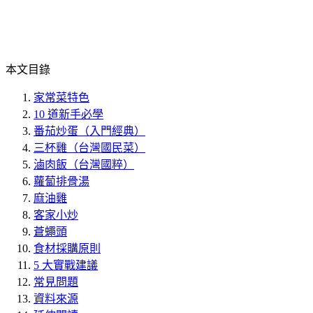
本文目錄
家常菜特色
10 道新手必學
番茄炒蛋（入門經典）
三杯雞（台灣國民菜）
滷肉飯（台灣國粹）
蘿蔔排骨湯
麻油雞
客家小炒
蒼蠅頭
食材採購原則
5 大實戰建議
常見問題
資料來源