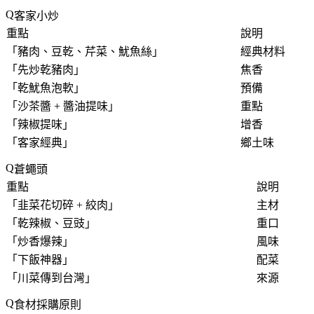
客家小炒
重點
說明
「
豬肉、豆乾、芹菜、魷魚絲
」
經典材料
「
先炒乾豬肉
」
焦香
「
乾魷魚泡軟
」
預備
「
沙茶醬 + 醬油提味
」
重點
「
辣椒提味
」
增香
「
客家經典
」
鄉土味
蒼蠅頭
重點
說明
「
韭菜花切碎 + 絞肉
」
主材
「
乾辣椒、豆豉
」
重口
「
炒香爆辣
」
風味
「
下飯神器
」
配菜
「
川菜傳到台灣
」
來源
食材採購原則