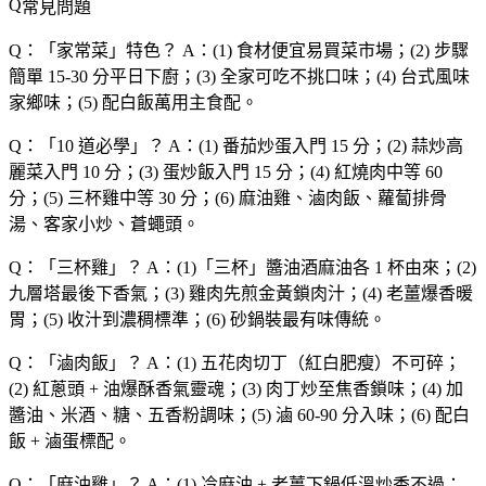
常見問題
Q：「
家常菜
」特色？
A：(1) 食材便宜易買菜市場；(2) 步驟
簡單 15-30 分平日下廚；(3) 全家可吃不挑口味；(4) 台式風味
家鄉味；(5) 配白飯萬用主食配。
Q：「
10 道必學
」？
A：(1) 番茄炒蛋入門 15 分；(2) 蒜炒高
麗菜入門 10 分；(3) 蛋炒飯入門 15 分；(4) 紅燒肉中等 60
分；(5) 三杯雞中等 30 分；(6) 麻油雞、滷肉飯、蘿蔔排骨
湯、客家小炒、蒼蠅頭。
Q：「
三杯雞
」？
A：(1)「三杯」醬油酒麻油各 1 杯由來；(2)
九層塔最後下香氣；(3) 雞肉先煎金黃鎖肉汁；(4) 老薑爆香暖
胃；(5) 收汁到濃稠標準；(6) 砂鍋裝最有味傳統。
Q：「
滷肉飯
」？
A：(1) 五花肉切丁（紅白肥瘦）不可碎；
(2) 紅蔥頭 + 油爆酥香氣靈魂；(3) 肉丁炒至焦香鎖味；(4) 加
醬油、米酒、糖、五香粉調味；(5) 滷 60-90 分入味；(6) 配白
飯 + 滷蛋標配。
Q：「
麻油雞
」？
A：(1) 冷麻油 + 老薑下鍋低溫炒香不過；