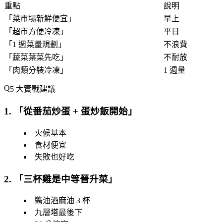
重點
說明
「
菜市場新鮮便宜
」
早上
「
超市方便冷凍
」
平日
「
1 週菜量規劃
」
不浪費
「
蔬菜葉菜先吃
」
不耐放
「
肉類分裝冷凍
」
1 週量
5 大實戰建議
1. 「
從番茄炒蛋 + 蛋炒飯開始
」
火候基本
食材便宜
失敗也好吃
2. 「
三杯雞是中等晉升菜
」
醬油酒麻油 3 杯
九層塔最後下