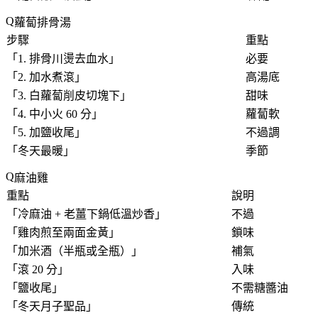
蘿蔔排骨湯
步驟
重點
「
1. 排骨川燙去血水
」
必要
「
2. 加水煮滾
」
高湯底
「
3. 白蘿蔔削皮切塊下
」
甜味
「
4. 中小火 60 分
」
蘿蔔軟
「
5. 加鹽收尾
」
不過調
「
冬天最暖
」
季節
麻油雞
重點
說明
「
冷麻油 + 老薑下鍋低溫炒香
」
不過
「
雞肉煎至兩面金黃
」
鎖味
「
加米酒（半瓶或全瓶）
」
補氣
「
滾 20 分
」
入味
「
鹽收尾
」
不需糖醬油
「
冬天月子聖品
」
傳統