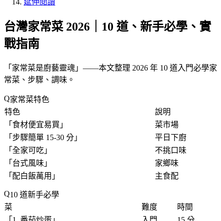
延伸閱讀
台灣家常菜 2026｜10 道、新手必學、實
戰指南
「
家常菜是廚藝靈魂
」——本文整理 2026 年 10 道入門必學家
常菜、步驟、調味。
家常菜特色
特色
說明
「
食材便宜易買
」
菜市場
「
步驟簡單 15-30 分
」
平日下廚
「
全家可吃
」
不挑口味
「
台式風味
」
家鄉味
「
配白飯萬用
」
主食配
10 道新手必學
菜
難度
時間
「
1. 番茄炒蛋
」
入門
15 分