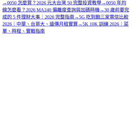
→
0050 怎麼買？2026 元大台灣 50 完整投資教學
→
0050 年均
線怎麼看？2026 MA240 偏離度查詢與加碼時機
→
30 歲前要完
成的 5 件理財大事｜2026 完整指南
→
5G 吃到飽三家電信比較
2026｜中華、台哥大、遠傳月租實算
→
5K 10K 訓練 2026｜菜
單、時程、實戰指南