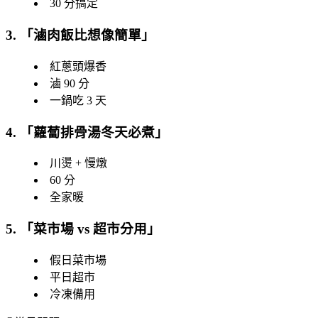
30 分搞定
3. 「
滷肉飯比想像簡單
」
紅蔥頭爆香
滷 90 分
一鍋吃 3 天
4. 「
蘿蔔排骨湯冬天必煮
」
川燙 + 慢燉
60 分
全家暖
5. 「
菜市場 vs 超市分用
」
假日菜市場
平日超市
冷凍備用