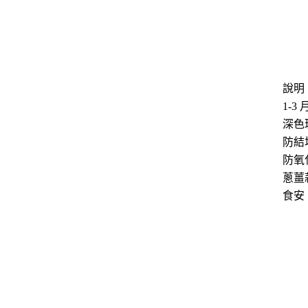
說明
1-3
深色
防結
防氧
蔥薑
食安