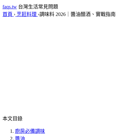
faqs.tw
台灣生活常見問題
首頁
›
烹飪料理
›
調味料 2026｜醬油醋酒、實戰指南
本文目錄
廚房必備調味
醬油