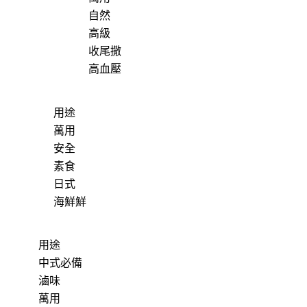
自然
高級
收尾撒
高血壓
用途
萬用
安全
素食
日式
海鮮鮮
用途
中式必備
滷味
萬用