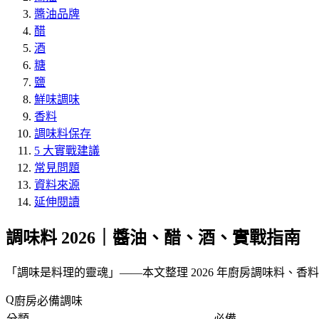
醬油品牌
醋
酒
糖
鹽
鮮味調味
香料
調味料保存
5 大實戰建議
常見問題
資料來源
延伸閱讀
調味料 2026｜醬油、醋、酒、實戰指南
「
調味是料理的靈魂
」——本文整理 2026 年廚房調味料、
廚房必備調味
分類
必備