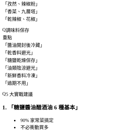
「
孜然、辣椒粉
」
「
香菜、九層塔
」
「
乾辣椒、花椒
」
調味料保存
重點
「
醬油開封後冷藏
」
「
乾香料避光
」
「
糖鹽乾燥保存
」
「
油類陰涼避光
」
「
新鮮香料冷凍
」
「
過期不用
」
5 大實戰建議
1. 「
糖鹽醬油醋酒油 6 種基本
」
90% 家常菜搞定
不必衝動買多