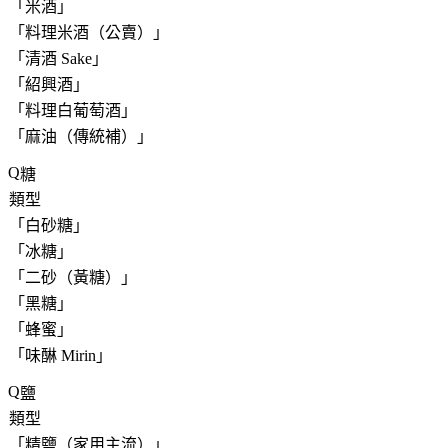
「
米酒
」
「
料理米酒（公賣）
」
「
清酒 Sake
」
「
紹興酒
」
「
料理白葡萄酒
」
「
麻油（傳統補）
」
糖
類型
「
白砂糖
」
「
冰糖
」
「
二砂（黃糖）
」
「
黑糖
」
「
蜂蜜
」
「
味醂 Mirin
」
鹽
類型
「
精鹽（家用主流）
」