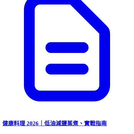
健康料理 2026｜低油減鹽蒸煮、實戰指南