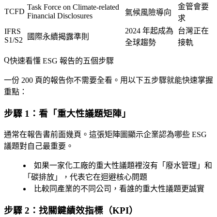
金管會要
Task Force on Climate-related
TCFD
氣候風險導向
Financial Disclosures
求
2024 年起成為
台灣正在
IFRS
國際永續揭露準則
S1/S2
全球趨勢
接軌
快速看懂 ESG 報告的五個步驟
一份 200 頁的報告你不需要全看。用以下五步驟就能快速掌握
重點：
步驟 1：看「重大性議題矩陣」
通常在報告書前面幾頁。這張矩陣圖顯示企業認為哪些 ESG
議題對自己最重要。
如果一家化工廠的重大性議題裡沒有「廢水管理」和
「碳排放」，代表它在迴避核心問題
比較同產業的不同公司，看誰的重大性議題更誠實
步驟 2：找關鍵績效指標（KPI）