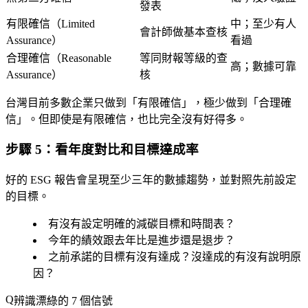
發表
有限確信（Limited
中；至少有人
會計師做基本查核
Assurance）
看過
合理確信（Reasonable
等同財報等級的查
高；數據可靠
Assurance）
核
台灣目前多數企業只做到「有限確信」，極少做到「合理確
信」。但即使是有限確信，也比完全沒有好得多。
步驟 5：看年度對比和目標達成率
好的 ESG 報告會呈現至少三年的數據趨勢，並對照先前設定
的目標。
有沒有設定明確的減碳目標和時間表？
今年的績效跟去年比是進步還是退步？
之前承諾的目標有沒有達成？沒達成的有沒有說明原
因？
辨識漂綠的 7 個信號