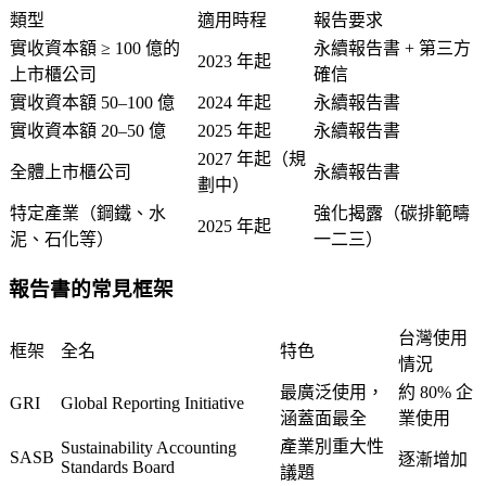
類型
適用時程
報告要求
實收資本額 ≥ 100 億的
永續報告書 + 第三方
2023 年起
上市櫃公司
確信
實收資本額 50–100 億
2024 年起
永續報告書
實收資本額 20–50 億
2025 年起
永續報告書
2027 年起（規
全體上市櫃公司
永續報告書
劃中）
特定產業（鋼鐵、水
強化揭露（碳排範疇
2025 年起
泥、石化等）
一二三）
報告書的常見框架
台灣使用
框架
全名
特色
情況
最廣泛使用，
約 80% 企
GRI
Global Reporting Initiative
涵蓋面最全
業使用
產業別重大性
Sustainability Accounting
SASB
逐漸增加
Standards Board
議題