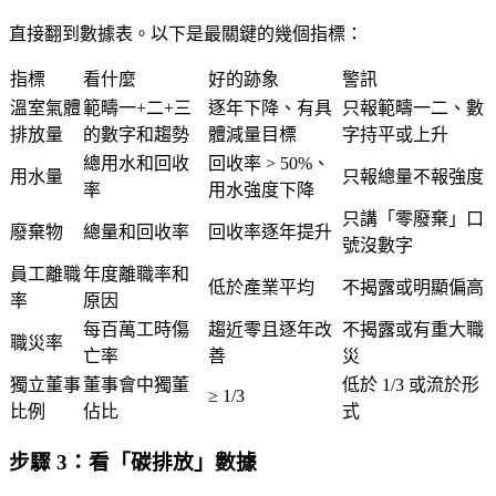
直接翻到數據表。以下是最關鍵的幾個指標：
指標
看什麼
好的跡象
警訊
溫室氣體
範疇一+二+三
逐年下降、有具
只報範疇一二、數
排放量
的數字和趨勢
體減量目標
字持平或上升
總用水和回收
回收率 > 50%、
用水量
只報總量不報強度
率
用水強度下降
只講「零廢棄」口
廢棄物
總量和回收率
回收率逐年提升
號沒數字
員工離職
年度離職率和
低於產業平均
不揭露或明顯偏高
率
原因
每百萬工時傷
趨近零且逐年改
不揭露或有重大職
職災率
亡率
善
災
獨立董事
董事會中獨董
低於 1/3 或流於形
≥ 1/3
比例
佔比
式
步驟 3：看「碳排放」數據