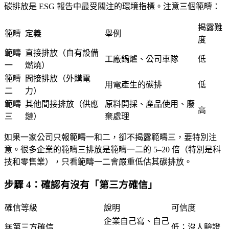
碳排放是 ESG 報告中最受關注的環境指標。注意三個範疇：
揭露難
範疇
定義
舉例
度
範疇
直接排放（自有設備
工廠鍋爐、公司車隊
低
一
燃燒）
範疇
間接排放（外購電
用電產生的碳排
低
二
力）
範疇
其他間接排放（供應
原料開採、產品使用、廢
高
三
鏈）
棄處理
如果一家公司只報範疇一和二，卻不揭露範疇三，要特別注
意。很多企業的範疇三排放是範疇一二的 5–20 倍（特別是科
技和零售業），只看範疇一二會嚴重低估其碳排放。
步驟 4：確認有沒有「第三方確信」
確信等級
說明
可信度
企業自己寫、自己
無第三方確信
低；沒人驗證