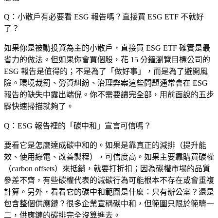
Q：小散戶有必要看 ESG 報告嗎？直接買 ESG ETF 不就好
了？
如果你是被動投資為主的小散戶，直接買 ESG ETF 確實是最
省力的做法。但如果你會買個股，花 15 分鐘瀏覽目標公司的
ESG 報告是值得的；不是為了「做好事」，而是為了避開風
險。環境裁罰、勞資糾紛、治理弊案這些問題通常會在 ESG
報告的缺失中露出端倪。你不需要讀完全部，用前面說的五步
驟快速掃描就夠了。
Q：ESG 報告裡的「碳中和」宣言可信嗎？
要看它是怎麼達成碳中和的。如果是靠真正的減排（提升能
效、使用綠電、改善製程），可信度高。如果主要靠購買碳權
（carbon offsets）來抵銷，就要打折扣；因為碳權市場的品質
參差不齊，有些碳權代表的減碳行為可能根本不存在或會重複
計算。另外，看看它的碳中和範圍是什麼：只有辦公室？還是
包含整個供應鏈？很多企業宣稱碳中和，但範圍只限於範疇一
二，供應鏈的碳排完全沒算進去。