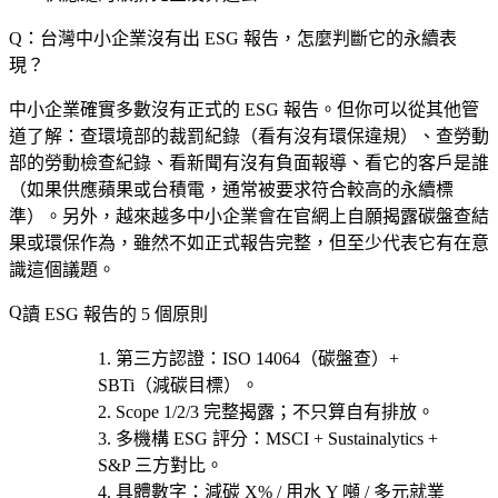
Q：台灣中小企業沒有出 ESG 報告，怎麼判斷它的永續表
現？
中小企業確實多數沒有正式的 ESG 報告。但你可以從其他管
道了解：查環境部的裁罰紀錄（看有沒有環保違規）、查勞動
部的勞動檢查紀錄、看新聞有沒有負面報導、看它的客戶是誰
（如果供應蘋果或台積電，通常被要求符合較高的永續標
準）。另外，越來越多中小企業會在官網上自願揭露碳盤查結
果或環保作為，雖然不如正式報告完整，但至少代表它有在意
識這個議題。
讀 ESG 報告的 5 個原則
第三方認證
：ISO 14064（碳盤查）+
SBTi（減碳目標）。
Scope 1/2/3 完整揭露
；不只算自有排放。
多機構 ESG 評分
：MSCI + Sustainalytics +
S&P 三方對比。
具體數字
：減碳 X% / 用水 Y 噸 / 多元就業