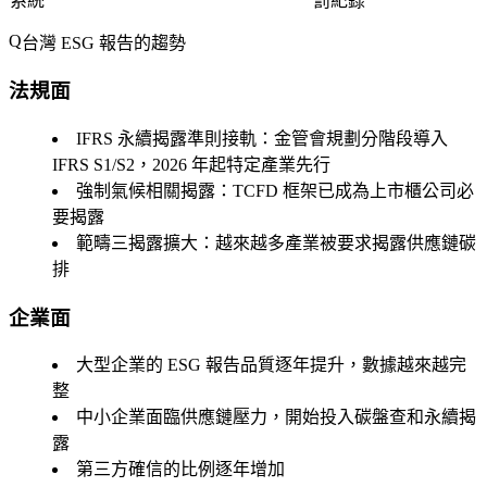
系統
罰紀錄
台灣 ESG 報告的趨勢
法規面
IFRS 永續揭露準則接軌
：金管會規劃分階段導入
IFRS S1/S2，2026 年起特定產業先行
強制氣候相關揭露
：TCFD 框架已成為上市櫃公司必
要揭露
範疇三揭露擴大
：越來越多產業被要求揭露供應鏈碳
排
企業面
大型企業的 ESG 報告品質逐年提升，數據越來越完
整
中小企業面臨供應鏈壓力，開始投入碳盤查和永續揭
露
第三方確信的比例逐年增加