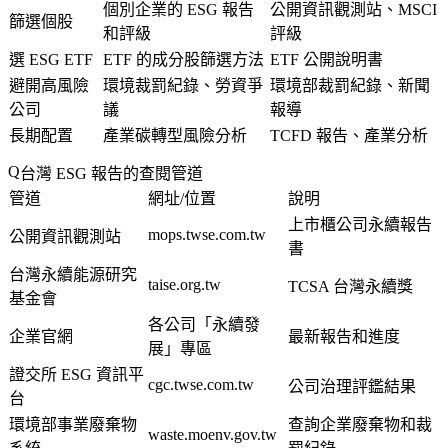
個別企業的 ESG 報告
公開資訊觀測站、MSCI
篩選個股
和評級
評級
選 ESG ETF
ETF 的成分股篩選方法
ETF 公開說明書
避開高風險
環境裁罰紀錄、勞資爭
環境部裁罰紀錄、新聞
公司
議
報導
長期配置
產業碳轉型風險分析
TCFD 報告、產業分析
台灣 ESG 報告的查閱管道
管道
網址/位置
說明
上市櫃公司永續報告
mops.twse.com.tw
公開資訊觀測站
書
台灣永續能源研究
taise.org.tw
TCSA 台灣永續獎
基金會
各公司「永續發
企業官網
最新報告和進度
展」專區
證交所 ESG 資訊平
cgc.twse.com.tw
公司治理評鑑結果
台
環境部事業廢棄物
查詢企業廢棄物和裁
waste.moenv.gov.tw