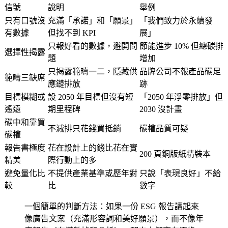
信號
說明
舉例
只有口號沒
充滿「承諾」和「願景」
「我們致力於永續發
有數據
但找不到 KPI
展」
只報好看的數據，避開問
節能進步 10% 但總碳排
選擇性揭露
題
增加
只揭露範疇一二，隱藏供
品牌公司不報產品碳足
範疇三缺席
應鏈排放
跡
目標模糊或
設 2050 年目標但沒有短
「2050 年淨零排放」但
遙遠
期里程碑
2030 沒計畫
碳中和靠買
不減排只花錢買抵銷
碳權品質可疑
碳權
報告書極度
花在設計上的錢比花在實
200 頁銅版紙精裝本
精美
際行動上的多
避免量化比
不提供產業基準或歷年對
只說「表現良好」不給
較
比
數字
一個簡單的判斷方法：如果一份 ESG 報告讀起來
像廣告文案（充滿形容詞和美好願景），而不像年