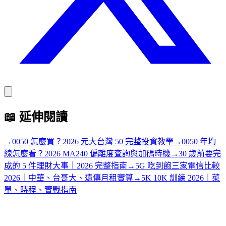
📖
延伸閱讀
→
0050 怎麼買？2026 元大台灣 50 完整投資教學
→
0050 年均
線怎麼看？2026 MA240 偏離度查詢與加碼時機
→
30 歲前要完
成的 5 件理財大事｜2026 完整指南
→
5G 吃到飽三家電信比較
2026｜中華、台哥大、遠傳月租實算
→
5K 10K 訓練 2026｜菜
單、時程、實戰指南