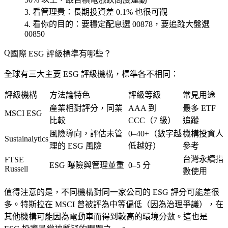
看管理費
：長期投資差 0.1% 也很可觀
看你的目的
：要穩定配息選 00878，要追蹤大盤選
00850
國際 ESG 評級標準有哪些？
全球有三大主要 ESG 評級機構，標準各不相同：
評級機構
方法論特色
評級等級
常見用途
產業相對評分，同業
AAA 到
最多 ETF
MSCI ESG
比較
CCC（7 級）
追蹤
風險導向，評估未管
0–40+（數字越
機構投資人
Sustainalytics
理的 ESG 風險
低越好）
參考
台灣永續指
FTSE
ESG 曝險與管理並重
0–5 分
Russell
數使用
值得注意的是，不同機構對同一家公司的 ESG 評分可能差很
多。特斯拉在 MSCI 曾被評為中等偏低（因為治理爭議），在
其他機構可能因為電動車而得到較高的環境分數。這也是