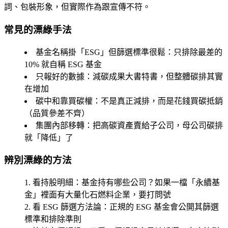
詞、包裝形象，但實際作為跟宣傳不符。
常見的漂綠手法
基金名稱掛「ESG」但篩選標準很鬆
：只排除最差的
10% 就自稱 ESG 基金
只報好的數據
：減碳成果大書特書，但整體碳排其實
在增加
碳中和靠買碳權
：不是真正減排，而是花錢買碳抵銷
（品質參差不齊）
集團內部移轉
：把高碳資產賣給子公司，母公司碳排
就「降低」了
辨別漂綠的方法
看持股明細
：基金持有哪些公司？如果一檔「永續基
金」裡面有大量化石燃料企業，要打問號
看 ESG 篩選方法論
：正規的 ESG 基金會公開其篩選
標準和排除準則