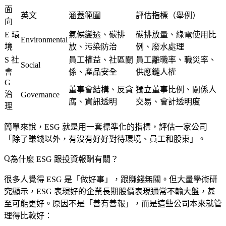
面
英文
涵蓋範圍
評估指標（舉例）
向
E
環
氣候變遷、碳排
碳排放量、綠電使用比
Environmental
境
放、污染防治
例、廢水處理
S
社
員工權益、社區關
員工離職率、職災率、
Social
會
係、產品安全
供應鏈人權
G
董事會結構、反貪
獨立董事比例、關係人
治
Governance
腐、資訊透明
交易、會計透明度
理
簡單來說，ESG 就是用一套標準化的指標，評估一家公司
「除了賺錢以外，有沒有好好對待環境、員工和股東」。
為什麼 ESG 跟投資報酬有關？
很多人覺得 ESG 是「做好事」，跟賺錢無關。但大量學術研
究顯示，ESG 表現好的企業長期股價表現通常不輸大盤，甚
至可能更好。原因不是「善有善報」，而是這些公司本來就管
理得比較好：