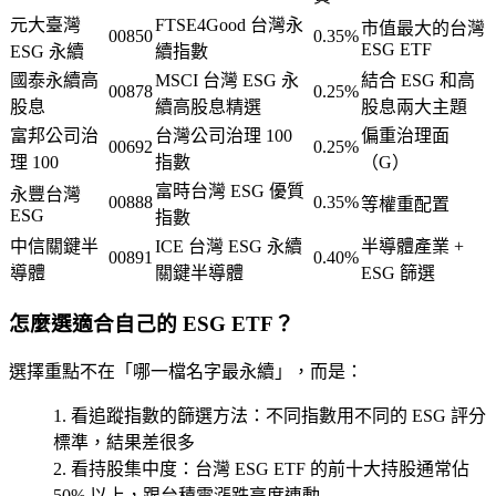
元大臺灣
FTSE4Good 台灣永
市值最大的台灣
00850
0.35%
ESG ETF
ESG 永續
續指數
國泰永續高
MSCI 台灣 ESG 永
結合 ESG 和高
00878
0.25%
股息
續高股息精選
股息兩大主題
富邦公司治
台灣公司治理 100
偏重治理面
00692
0.25%
理 100
指數
（G）
富時台灣 ESG 優質
永豐台灣
00888
0.35%
等權重配置
ESG
指數
中信關鍵半
ICE 台灣 ESG 永續
半導體產業 +
00891
0.40%
導體
關鍵半導體
ESG 篩選
怎麼選適合自己的 ESG ETF？
選擇重點不在「哪一檔名字最永續」，而是：
看追蹤指數的篩選方法
：不同指數用不同的 ESG 評分
標準，結果差很多
看持股集中度
：台灣 ESG ETF 的前十大持股通常佔
50% 以上，跟台積電漲跌高度連動