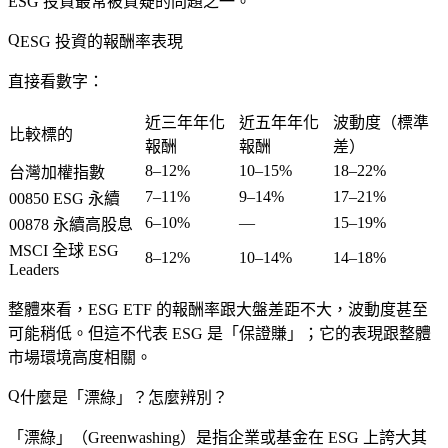
ESG 投資最常被質疑的問題之一。
ESG 投資的報酬率表現
直接看數字：
近三年年化
近五年年化
波動度（標準
比較標的
報酬
報酬
差）
8–12%
10–15%
18–22%
台灣加權指數
7–11%
9–14%
17–21%
00850 ESG 永續
6–10%
—
15–19%
00878 永續高股息
MSCI 全球 ESG
8–12%
10–14%
14–18%
Leaders
整體來看，ESG ETF 的報酬率跟大盤差距不大，波動度甚至
可能稍低。但這不代表 ESG 是「保證賺」；它的表現跟整體
市場環境高度相關。
什麼是「漂綠」？怎麼辨別？
「漂綠」（Greenwashing）是指企業或基金在 ESG 上誇大其