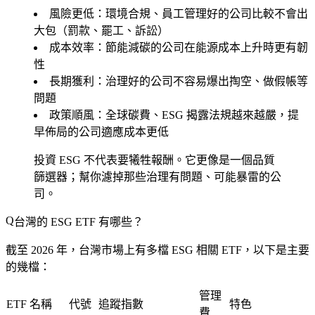
風險更低
：環境合規、員工管理好的公司比較不會出
大包（罰款、罷工、訴訟）
成本效率
：節能減碳的公司在能源成本上升時更有韌
性
長期獲利
：治理好的公司不容易爆出掏空、做假帳等
問題
政策順風
：全球碳費、ESG 揭露法規越來越嚴，提
早佈局的公司適應成本更低
投資 ESG 不代表要犧牲報酬。它更像是一個品質
篩選器；幫你濾掉那些治理有問題、可能暴雷的公
司。
台灣的 ESG ETF 有哪些？
截至 2026 年，台灣市場上有多檔 ESG 相關 ETF，以下是主要
的幾檔：
管理
ETF 名稱
代號
追蹤指數
特色
費