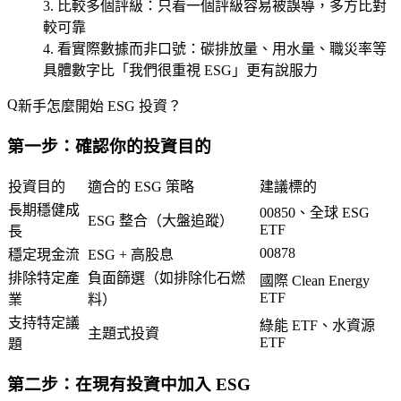
比較多個評級
：只看一個評級容易被誤導，多方比對
較可靠
看實際數據而非口號
：碳排放量、用水量、職災率等
具體數字比「我們很重視 ESG」更有說服力
新手怎麼開始 ESG 投資？
第一步：確認你的投資目的
投資目的
適合的 ESG 策略
建議標的
長期穩健成
00850、全球 ESG
ESG 整合（大盤追蹤）
ETF
長
00878
穩定現金流
ESG + 高股息
排除特定產
負面篩選（如排除化石燃
國際 Clean Energy
ETF
業
料）
支持特定議
綠能 ETF、水資源
主題式投資
ETF
題
第二步：在現有投資中加入 ESG