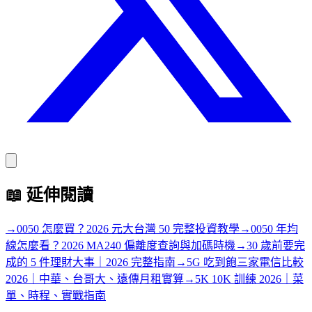
📖
延伸閱讀
→
0050 怎麼買？2026 元大台灣 50 完整投資教學
→
0050 年均
線怎麼看？2026 MA240 偏離度查詢與加碼時機
→
30 歲前要完
成的 5 件理財大事｜2026 完整指南
→
5G 吃到飽三家電信比較
2026｜中華、台哥大、遠傳月租實算
→
5K 10K 訓練 2026｜菜
單、時程、實戰指南