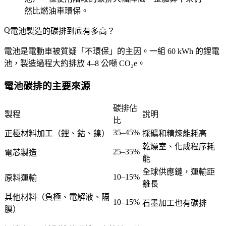
然比燃油車環保。
電池製造的碳排到底有多高？
電池是電動車被質疑「不環保」的主因。一組 60 kWh 的鋰電
池，製造過程大約排放 4–8 公噸 CO₂e。
電池碳排的主要來源
碳排佔
製程
說明
比
35–45%
正極材料加工（鋰、鈷、鎳）
採礦和精煉能耗高
乾燥室、化成程序耗
25–35%
電芯製造
能
全球供應鏈，運輸距
10–15%
原料運輸
離長
其他材料（負極、電解液、隔
10–15%
石墨加工也有碳排
膜）