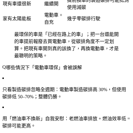
提前換車的製造碳排可能抵消
現有車還很新
繼續開
使用減碳
電動車 +
家有太陽能板
幾乎零碳排行駛
自充
最環保的車是「已經在路上的車」；把一台還能開
的車提前報廢去買電動車，從碳排角度不一定划
算。把現有車開到真的該換了，再換電動車，才是
最聰明的策略。
哪些情況下「電動車環保」會被誤解
只看製造碳排忽略全週期
：電動車製造碳排高 30%，但使用
碳排低 50–70%；整體仍勝。
用「燃油車不換新」自我安慰
：老燃油車排放 + 燃油效率低 =
碳排可能更高。