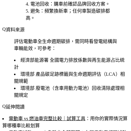
電池回收
：購車前確認品牌回收方案。
避免
：頻繁換新車；任何車製造碳排都
高。
資料來源
評估電動車全生命週期碳排，需同時看發電結構與
車輛能效，可參考：
經濟部能源署
全國電力排放係數與再生能源占比統
計
環境部
產品碳足跡標籤與生命週期評估（LCA）相
關規範
環境部
廢電池（含車用動力電池）回收清除處理相
關規定
延伸閱讀
電動車 vs 燃油車完整比較｜試算工具
：用你的實際情況算
算哪種車比較划算