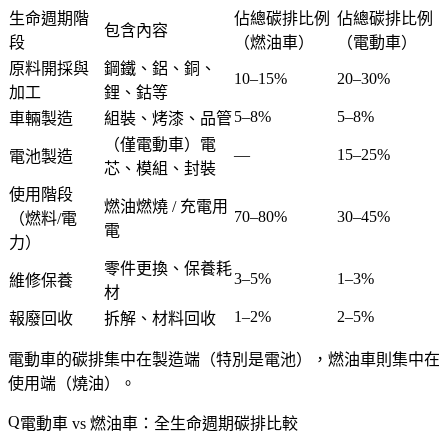
生命週期階
佔總碳排比例
佔總碳排比例
包含內容
段
（燃油車）
（電動車）
原料開採與
鋼鐵、鋁、銅、
10–15%
20–30%
加工
鋰、鈷等
5–8%
5–8%
車輛製造
組裝、烤漆、品管
（僅電動車）電
—
15–25%
電池製造
芯、模組、封裝
使用階段
燃油燃燒 / 充電用
70–80%
30–45%
（燃料/電
電
力）
零件更換、保養耗
3–5%
1–3%
維修保養
材
1–2%
2–5%
報廢回收
拆解、材料回收
電動車的碳排集中在製造端（特別是電池），燃油車則集中在
使用端（燒油）。
電動車 vs 燃油車：全生命週期碳排比較