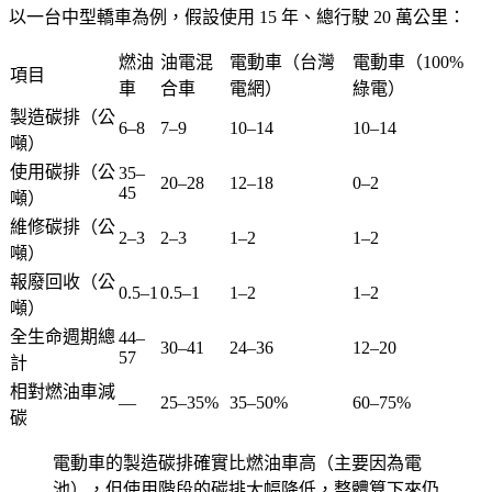
以一台中型轎車為例，假設使用 15 年、總行駛 20 萬公里：
燃油
油電混
電動車（台灣
電動車（100%
項目
車
合車
電網）
綠電）
製造碳排（公
6–8
7–9
10–14
10–14
噸）
使用碳排（公
35–
20–28
12–18
0–2
45
噸）
維修碳排（公
2–3
2–3
1–2
1–2
噸）
報廢回收（公
0.5–1
0.5–1
1–2
1–2
噸）
全生命週期總
44–
30–41
24–36
12–20
57
計
相對燃油車減
—
25–35%
35–50%
60–75%
碳
電動車的製造碳排確實比燃油車高（主要因為電
池），但使用階段的碳排大幅降低，整體算下來仍