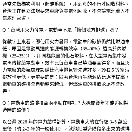
通常先做梯次利用（儲能系統），用到真的不行才回收材料。
台灣正在建立法規要求車廠負責電池回收，不會讓電池流入不
當處理管道。
Q：台灣用火力發電，電動車不是「換個地方排碳」嗎？
從數字上來看，即使用火力發電，電動車的碳排仍然比燃油車
低。原因是電動馬達的能源轉換效率（85–90%）遠高於內燃
機（25–35%）。用同樣能量的化石燃料，在大型電廠集中發
電再傳輸給電動車，效率比每台車自己燒油要高得多。而且火
力電廠的廢氣處理設備比汽車排氣管先進許多，PM2.5 等空污
排放也更低。更重要的是：隨著台灣再生能源佔比逐年提高，
電動車的碳排會自動越來越低，但燃油車的排放永遠不會改
善。
Q：電動車的碳排損益兩平點在哪裡？大概開幾年才能追回製
造時的碳債？
以台灣 2026 年的電力結構計算，電動車大約在行駛 3–5 萬公
里後（約 2–3 年的一般使用），就能把製造階段多出來的碳排