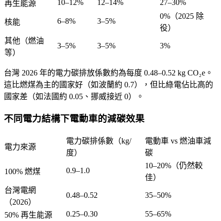
10–12%
12–14%
27–30%
再生能源
0%（2025 除
6–8%
3–5%
核能
役）
其他（燃油
3–5%
3–5%
3%
等）
台灣 2026 年的電力碳排放係數約為每度 0.48–0.52 kg CO₂e。
這比燃煤為主的國家好（如波蘭約 0.7），但比綠電佔比高的
國家差（如法國約 0.05、挪威接近 0）。
不同電力結構下電動車的減碳效果
電力碳排係數（kg/
電動車 vs 燃油車減
電力來源
度）
碳
10–20%（仍然較
0.9–1.0
100% 燃煤
佳）
台灣電網
0.48–0.52
35–50%
（2026）
0.25–0.30
55–65%
50% 再生能源