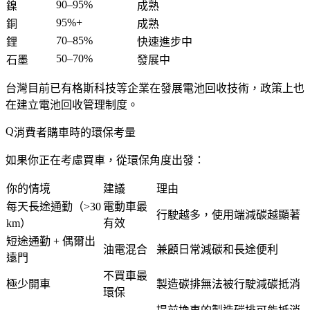
90–95%
鎳
成熟
95%+
銅
成熟
70–85%
鋰
快速進步中
50–70%
石墨
發展中
台灣目前已有格斯科技等企業在發展電池回收技術，政策上也
在建立電池回收管理制度。
消費者購車時的環保考量
如果你正在考慮買車，從環保角度出發：
你的情境
建議
理由
每天長途通勤（>30
電動車最
行駛越多，使用端減碳越顯著
km）
有效
短途通勤 + 偶爾出
油電混合
兼顧日常減碳和長途便利
遠門
不買車最
極少開車
製造碳排無法被行駛減碳抵消
環保