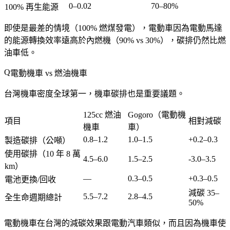
0–0.02
70–80%
100% 再生能源
即使是最差的情境（100% 燃煤發電），電動車因為電動馬達
的能源轉換效率遠高於內燃機（90% vs 30%），碳排仍然比燃
油車低。
電動機車 vs 燃油機車
台灣機車密度全球第一，機車碳排也是重要議題。
125cc 燃油
Gogoro（電動機
項目
相對減碳
機車
車）
0.8–1.2
1.0–1.5
+0.2–0.3
製造碳排（公噸）
使用碳排（10 年 8 萬
4.5–6.0
1.5–2.5
-3.0–3.5
km）
—
0.3–0.5
+0.3–0.5
電池更換/回收
減碳 35–
5.5–7.2
2.8–4.5
全生命週期總計
50%
電動機車在台灣的減碳效果跟電動汽車類似，而且因為機車使