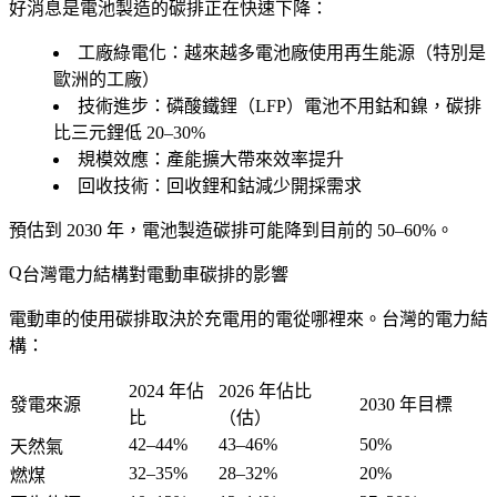
好消息是電池製造的碳排正在快速下降：
工廠綠電化
：越來越多電池廠使用再生能源（特別是
歐洲的工廠）
技術進步
：磷酸鐵鋰（LFP）電池不用鈷和鎳，碳排
比三元鋰低 20–30%
規模效應
：產能擴大帶來效率提升
回收技術
：回收鋰和鈷減少開採需求
預估到 2030 年，電池製造碳排可能降到目前的 50–60%。
台灣電力結構對電動車碳排的影響
電動車的使用碳排取決於充電用的電從哪裡來。台灣的電力結
構：
2024 年佔
2026 年佔比
發電來源
2030 年目標
比
（估）
42–44%
43–46%
50%
天然氣
32–35%
28–32%
20%
燃煤