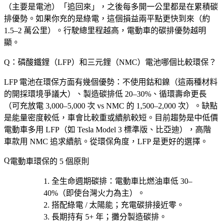
（主要是電池）「追回來」，之後每多開一公里都是在累積碳
排優勢。如果你充的是綠電，這個損益兩平點更快到來（約
1.5–2 萬公里）。行駛總里程越高，電動車的碳排優勢越明
顯。
Q：磷酸鐵鋰（LFP）和三元鋰（NMC）電池哪個比較環保？
LFP 電池在環保方面有幾個優勢：不使用鈷和鎳（這兩種材料
的開採環境爭議大）、製造碳排低 20–30%、循環壽命更長
（可充放電 3,000–5,000 次 vs NMC 的 1,500–2,000 次）。缺點
是能量密度較低，車會比較重或續航較短。目前趨勢是中低價
電動車多用 LFP（如 Tesla Model 3 標準版、比亞迪），高階
車款用 NMC 追求續航。從環保角度，LFP 是更好的選擇。
電動車環保的 5 個原則
全生命週期碳排
：電動車比燃油車低 30–
40%（即使台灣火力為主）。
搭配綠電 / 太陽能
；充電碳排接近零。
長期持有 5+ 年
；攤分製造碳排。