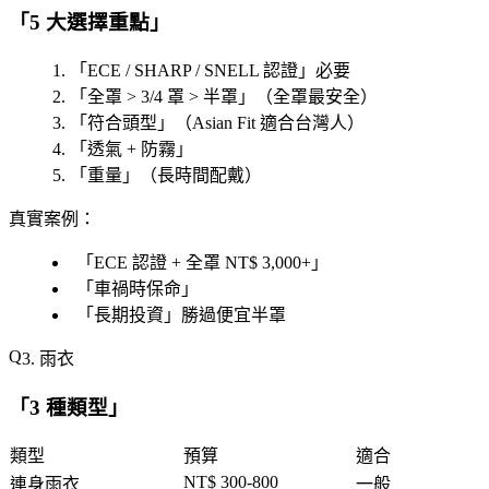
「
5 大選擇重點
」
「
ECE / SHARP / SNELL 認證
」必要
「
全罩 > 3/4 罩 > 半罩
」（全罩最安全）
「
符合頭型
」（Asian Fit 適合台灣人）
「
透氣 + 防霧
」
「
重量
」（長時間配戴）
真實案例
：
「
ECE 認證 + 全罩 NT$ 3,000+
」
「
車禍時保命
」
「
長期投資
」勝過便宜半罩
3. 雨衣
「
3 種類型
」
類型
預算
適合
NT$ 300-800
連身雨衣
一般