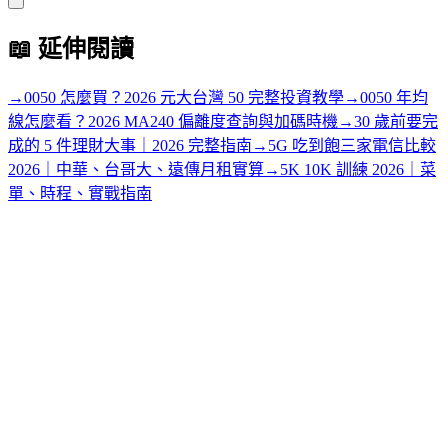
📖
延伸閱讀
→
0050 怎麼買？2026 元大台灣 50 完整投資教學
→
0050 年均
線怎麼看？2026 MA240 偏離度查詢與加碼時機
→
30 歲前要完
成的 5 件理財大事｜2026 完整指南
→
5G 吃到飽三家電信比較
2026｜中華、台哥大、遠傳月租實算
→
5K 10K 訓練 2026｜菜
單、時程、實戰指南