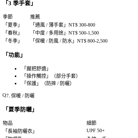
「
3 季手套
」
季節
推薦
「
夏季
」
「
通風 / 薄手套
」NT$ 300-800
「
春秋
」
「
中度 / 多用途
」NT$ 500-1,500
「
冬季
」
「
保暖 / 防風 / 防水
」NT$ 800-2,500
「
功能
」
「
握把舒適
」
「
操作觸控
」（部分手套）
「
保護
」（防摔 / 防曬）
7. 保暖 / 防曬
「
夏季防曬
」
物品
細節
UPF 50+
「
長袖防曬衣
」