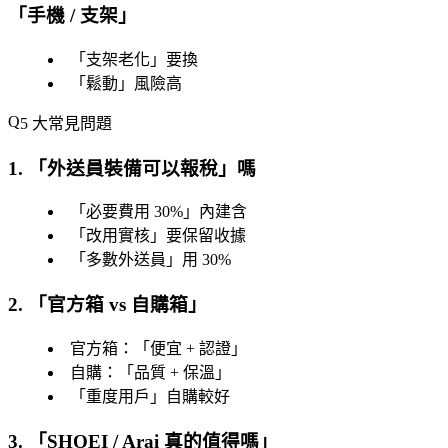
「
手機 / 支架
」
「
支架老化
」要換
「
鬆動
」風險高
5 大常見問題
1. 「
外送員裝備可以報稅
」嗎
「
必要費用 30%
」內建含
「
改用實核
」要保留收據
「
多數外送員
」用 30%
2. 「
官方箱 vs 自購箱
」
官方箱：「
便宜 + 認證
」
自購：「
品質 + 保溫
」
「
重度用戶
」自購較好
3. 「
SHOEI / Arai 真的值得嗎
」