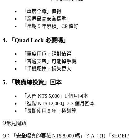
「
重度全職
」值得
「
業界最高安全標準
」
「
長期 5 年累積
」CP 值好
4. 「
Quad Lock 必要嗎
」
「
重度用戶
」絕對值得
「
普通支架
」可能掉手機
「
手機壞掉
」損失更大
5. 「
裝備總投資
」回本
「
入門 NT$ 5,000
」1 個月回本
「
進階 NT$ 12,000
」2-3 個月回本
「
長期使用 5 年
」極划算
常見問題
Q：「
安全帽真的要花 NT$ 8,000 嗎
」？
A：(1) 「
SHOEI /