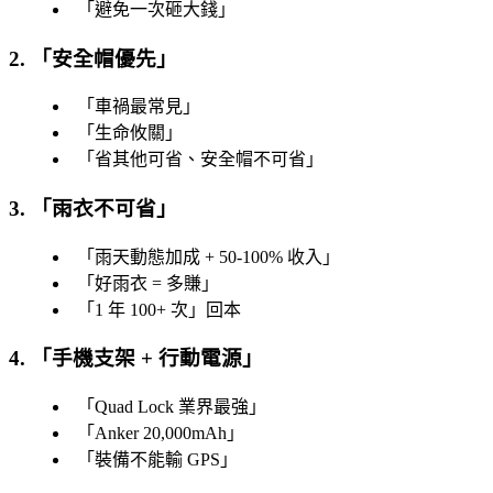
「
避免一次砸大錢
」
2. 「
安全帽優先
」
「
車禍最常見
」
「
生命攸關
」
「
省其他可省、安全帽不可省
」
3. 「
雨衣不可省
」
「
雨天動態加成 + 50-100% 收入
」
「
好雨衣 = 多賺
」
「
1 年 100+ 次
」回本
4. 「
手機支架 + 行動電源
」
「
Quad Lock 業界最強
」
「
Anker 20,000mAh
」
「
裝備不能輸 GPS
」