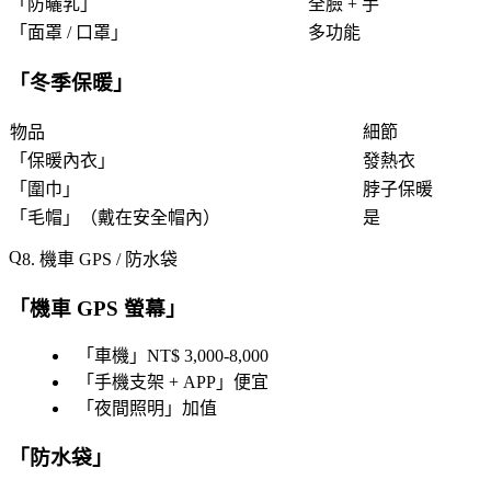
「
防曬乳
」
全臉 + 手
「
面罩 / 口罩
」
多功能
「
冬季保暖
」
物品
細節
「
保暖內衣
」
發熱衣
「
圍巾
」
脖子保暖
「
毛帽
」（戴在安全帽內）
是
8. 機車 GPS / 防水袋
「
機車 GPS 螢幕
」
「
車機
」NT$ 3,000-8,000
「
手機支架 + APP
」便宜
「
夜間照明
」加值
「
防水袋
」