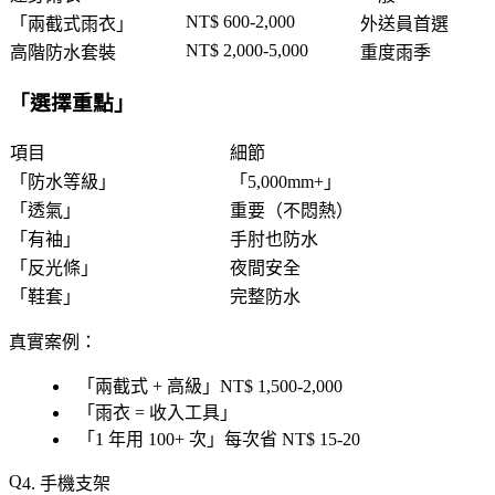
NT$ 600-2,000
「
兩截式雨衣
」
外送員首選
NT$ 2,000-5,000
高階防水套裝
重度雨季
「
選擇重點
」
項目
細節
「
防水等級
」
「
5,000mm+
」
「
透氣
」
重要（不悶熱）
「
有袖
」
手肘也防水
「
反光條
」
夜間安全
「
鞋套
」
完整防水
真實案例
：
「
兩截式 + 高級
」NT$ 1,500-2,000
「
雨衣 = 收入工具
」
「
1 年用 100+ 次
」每次省 NT$ 15-20
4. 手機支架