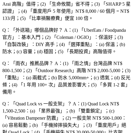
Arai 高階
」值得；(2) 「
生命攸關
」省不得；(3) 「
SHARP 5 星
認證
」；(4) 「
重度用戶 5 年使用
」NT$ 8,000 / 60 個月 = NT$
133/月；(5) 「
比車禍醫療費
」便宜 100 倍。
Q：「
外送箱
」哪個品牌好？
A：(1) 「
UberEats / Foodpanda
官方
」：基本入門；(2) 「
Coleman / OGIO
」：保溫好；(3)
「
自製改裝
」：DIY 高手；(4) 「
選擇重點
」：(a) 保溫；(b)
防水；(c) 容量；(d) 穩固；(5) 「
長期投資
」高階值得。
Q：「
雨衣
」推薦品牌？
A：(1) 「
雨之情
」台灣品牌 NT$
800-1,500；(2) 「
Outdoor Research
」高階 NT$ 2,000-5,000；(3)
「
重點
」：(a) 兩截式；(b) 防水 5,000mm+；(c) 透氣；(d) 反光
條；(4) 「
1 年用 100+ 次
」品質差影響大；(5) 「
多買 1-2 套
」
備用。
Q：「
Quad Lock vs 一般支架
」？
A：(1) Quad Lock NT$
1,500-2,500：(a) 「
業界最強
」；(b) 「
雙重鎖定
」；(c)
「
Vibration Dampener 防震
」；(2) 一般支架 NT$ 500-1,000：
(a) 容易鬆動；(b) 「
手機掉摔損失大
」；(3) 「
重度用戶
」絕
對 Quad Lock；(4) 「
手機損失 NT$ 20,000-50,000
」比支架