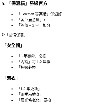
5. 「
保溫箱
」勝過官方
「
Coleman 等高階
」保溫好
「
客戶滿意度
」+
「
評價 + 5 星
」加分
「
裝備保養
」
「
安全帽
」
「
5 年壽命
」必換
「
內襯
」每 1-2 年換
「
摔過必換
」
「
雨衣
」
「
1-2 年更新
」
「
雨季前檢查
」
「
反光條老化
」要換