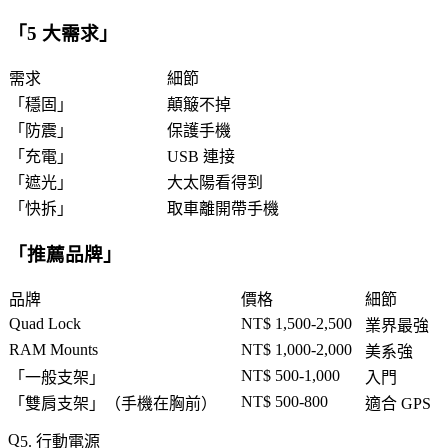
「
5 大需求
」
需求
細節
「
穩固
」
顛簸不掉
「
防震
」
保護手機
「
充電
」
USB 連接
「
遮光
」
大太陽看得到
「
快拆
」
取車離開帶手機
「
推薦品牌
」
品牌
價格
細節
Quad Lock
NT$ 1,500-2,500
業界最強
RAM Mounts
NT$ 1,000-2,000
美系強
NT$ 500-1,000
「
一般支架
」
入門
NT$ 500-800
「
雙肩支架
」（手機在胸前）
適合 GPS
5. 行動電源