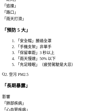
「
追撞
」
「
路口
」
「
雨天打滑
」
「
預防 5 大
」
「
安全帽
」勝過全罩
「
手機支架
」非單手
「
保留車距
」3 秒以上
「
雨天慢速
」50% 以下
「
充足睡眠
」（疲勞駕駛是大忌）
2. 空污 PM2.5
「
長期暴露
」
影響
「
肺部疾病
」
「
心血管疾病
」