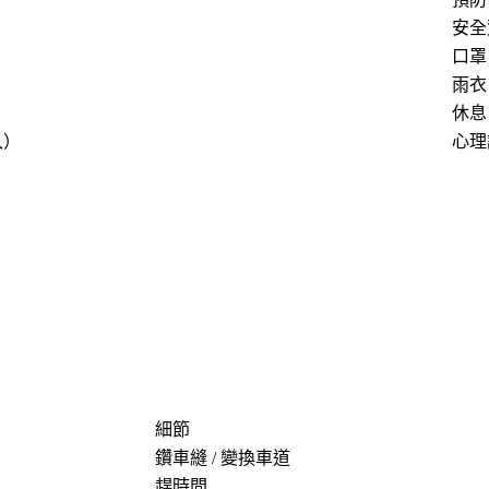
安全
口罩
）
雨衣
休息
入）
心理
細節
鑽車縫 / 變換車道
趕時間