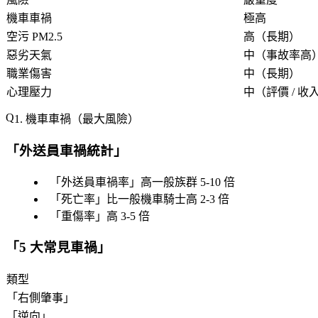
機車車禍
極高
空污 PM2.5
高（長期）
惡劣天氣
中（事故率高
職業傷害
中（長期）
心理壓力
中（評價 / 收
1. 機車車禍（最大風險）
「
外送員車禍統計
」
「
外送員車禍率
」高一般族群 5-10 倍
「
死亡率
」比一般機車騎士高 2-3 倍
「
重傷率
」高 3-5 倍
「
5 大常見車禍
」
類型
「
右側肇事
」
「
逆向
」