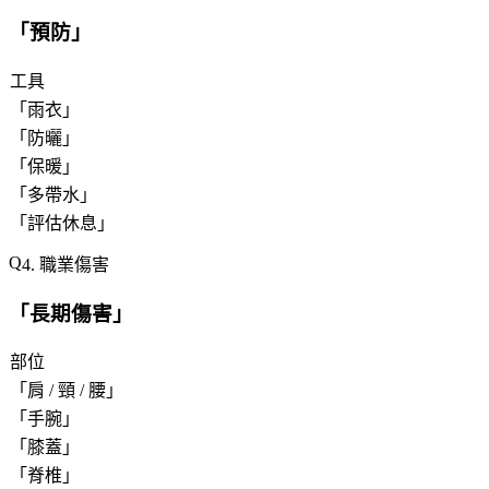
「
預防
」
工具
「
雨衣
」
「
防曬
」
「
保暖
」
「
多帶水
」
「
評估休息
」
4. 職業傷害
「
長期傷害
」
部位
「
肩 / 頸 / 腰
」
「
手腕
」
「
膝蓋
」
「
脊椎
」