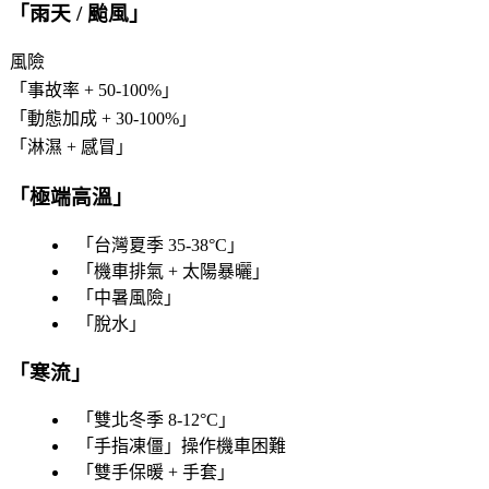
「
雨天 / 颱風
」
風險
「
事故率 + 50-100%
」
「
動態加成 + 30-100%
」
「
淋濕 + 感冒
」
「
極端高溫
」
「
台灣夏季 35-38°C
」
「
機車排氣 + 太陽暴曬
」
「
中暑風險
」
「
脫水
」
「
寒流
」
「
雙北冬季 8-12°C
」
「
手指凍僵
」操作機車困難
「
雙手保暖 + 手套
」