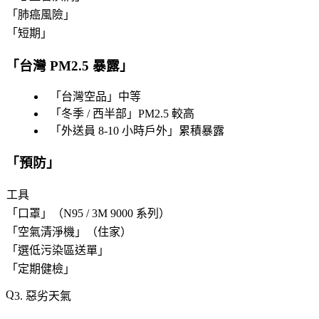
「
肺癌風險
」
「
短期
」
「
台灣 PM2.5 暴露
」
「
台灣空品
」中等
「
冬季 / 西半部
」PM2.5 較高
「
外送員 8-10 小時戶外
」累積暴露
「
預防
」
工具
「
口罩
」（N95 / 3M 9000 系列）
「
空氣清淨機
」（住家）
「
選低污染區送單
」
「
定期健檢
」
3. 惡劣天氣