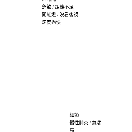
急煞 / 距離不足
闖紅燈 / 沒看後視
速度過快
細節
慢性肺炎 / 氣喘
高