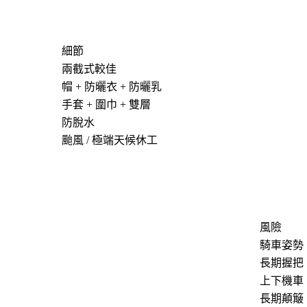
細節
兩截式較佳
帽 + 防曬衣 + 防曬乳
手套 + 圍巾 + 雙層
防脫水
颱風 / 極端天候休工
風險
騎車姿勢
長期握把
上下機車
長期顛簸