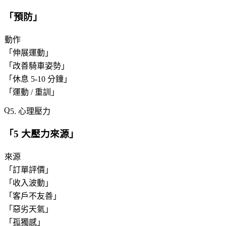
「
預防
」
動作
「
伸展運動
」
「
改善騎車姿勢
」
「
休息 5-10 分鐘
」
「
運動 / 重訓
」
5. 心理壓力
「
5 大壓力來源
」
來源
「
訂單評價
」
「
收入波動
」
「
客戶不友善
」
「
惡劣天氣
」
「
孤獨感
」