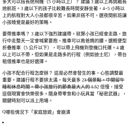
多大可以搭長途飛機（5 小時以上）？
建議 3 歲以上再挑戰長
途航班。3 歲以下的孩子比較難長時間安靜坐著，4~5 小時以
上的航程對大人小孩都很辛苦。如果非搭不可，選夜間航班讓
小孩睡覺是最好的策略。
要帶推車嗎？
3 歲以下強烈建議帶。就算小孩已經會走路，旅
行中走整天一定會喊累要抱，推車可以救爸媽的腰。選輕便型
折疊推車（5 公斤以下），可以帶上飛機到登機口托運。4 歲
以上可以不帶，但如果是走路多的行程（例如迪士尼），帶台
租借推車也是好選擇。
小孩不配合行程怎麼辦？
這是必然會發生的事，心態調整最
重要。建議行程不要排太滿，每天最多 2
3 個景點，中間留午
睡和休息時間。帶小孩旅行的節奏是大人的 1.5
2 倍慢，接受
這個現實會快樂很多。隨身帶零食和小玩具當「秘密武器」，
關鍵時刻可以派上用場。
哪些情況下「家庭旅遊」會崩潰