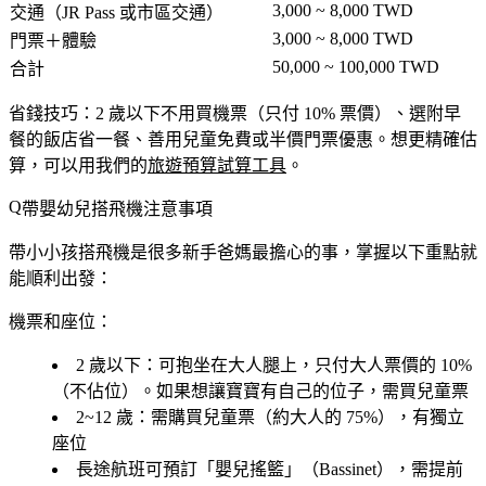
3,000 ~ 8,000 TWD
交通（JR Pass 或市區交通）
3,000 ~ 8,000 TWD
門票＋體驗
50,000 ~ 100,000 TWD
合計
省錢技巧：2 歲以下不用買機票（只付 10% 票價）、選附早
餐的飯店省一餐、善用兒童免費或半價門票優惠。想更精確估
算，可以用我們的
旅遊預算試算工具
。
帶嬰幼兒搭飛機注意事項
帶小小孩搭飛機是很多新手爸媽最擔心的事，掌握以下重點就
能順利出發：
機票和座位：
2 歲以下
：可抱坐在大人腿上，只付大人票價的 10%
（不佔位）。如果想讓寶寶有自己的位子，需買兒童票
2~12 歲
：需購買兒童票（約大人的 75%），有獨立
座位
長途航班可預訂「嬰兒搖籃」（Bassinet），需提前