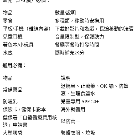
幼兒（3~6 歲）必備：
物品
數量/說明
零食
多種類，移動時安撫用
平板/手機（離線內容）
下載好影片和遊戲，長途移動的法寶
兒童耳機
音量限制型，保護聽力
著色本/小玩具
餐廳等餐時打發時間
水壺
隨時補充水分
通用必備：
物品
說明
退燒藥、止瀉藥、OK 繃、防蚊
常備藥品
液、生理食鹽水
防曬乳
兒童專用 SPF 50+
保險卡 / 健保卡影本
海外就醫用
健保署「自墊醫療費用核
以防萬一
退」申請書
大塑膠袋
裝髒衣服、垃圾