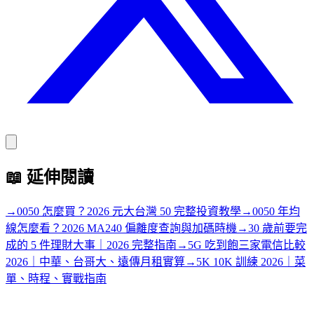
📖
延伸閱讀
→
0050 怎麼買？2026 元大台灣 50 完整投資教學
→
0050 年均
線怎麼看？2026 MA240 偏離度查詢與加碼時機
→
30 歲前要完
成的 5 件理財大事｜2026 完整指南
→
5G 吃到飽三家電信比較
2026｜中華、台哥大、遠傳月租實算
→
5K 10K 訓練 2026｜菜
單、時程、實戰指南