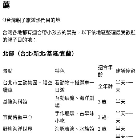
薦
台灣親子旅遊熱門目的地
台灣各地都有適合帶小孩去的景點，以下依地區整理最受歡迎
的親子目的地：
北部（台北/新北/基隆/宜蘭）
適合年
景點
特色
建議停留
齡
台北市立動物園 + 貓空
看動物＋搭纜車一
半天~一
全年齡
纜車
日遊
天
互動展覽、海洋劇
基隆海科館
3 歲+
半天
場
手作體驗、古早味
半天~一
宜蘭傳藝中心
3 歲+
小吃
天
野柳海洋世界
海豚表演、水族館
2 歲+
半天
半天~一