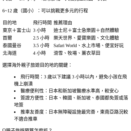
6~12 歲（國小）：可以挑戰更多元的行程
目的地
飛行時間
推薦理由
東京＋富士山
3 小時
迪士尼＋富士急樂園＋自然體驗
首爾
2.5 小時
樂天世界、愛寶樂園、文化體驗
泰國曼谷
3.5 小時
Safari World、水上市場、便宜好玩
北海道
4 小時
滑雪、牧場、薰衣草田
選擇海外親子旅遊目的地的關鍵：
飛行時間：3 歲以下建議 3 小時以內，避免小孩在飛
機上崩潰
醫療便利性：日本和新加坡醫療水準高，較安心
簽證方便性：日本、韓國、新加坡、泰國都免簽或落
地簽
推車友善度：日本無障礙設施最完善，東南亞路況較
不適合推車
親子旅遊預算怎麼抓？