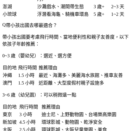
澎湖
沙灘戲水、潮間帶生態
3 歲+
2~3 天
小琉球
浮潛看海龜、騎機車環島
5 歲+
1~2 天
帶小孩出國去哪最適合？
帶小孩出國要考慮飛行時間、當地便利性和親子友善度，以下
依孩子年齡推薦：
0~3 歲（嬰幼兒）：選近、選方便
目的地
飛行時間
推薦理由
沖繩
1.5 小時
最近、海灘多、美麗海水族館、推車友善
澳門
1.5 小時
近距離、大型度假村親子設施多
3~6 歲（幼兒園）：可以稍微遠一點
目的地
飛行時間
推薦理由
東京
3 小時
迪士尼、上野動物園、台場樂高樂園
新加坡
4.5 小時
環球影城、動物園、乾淨安全
大阪
2.5 小時
環球影城、大阪兒童樂園、美食