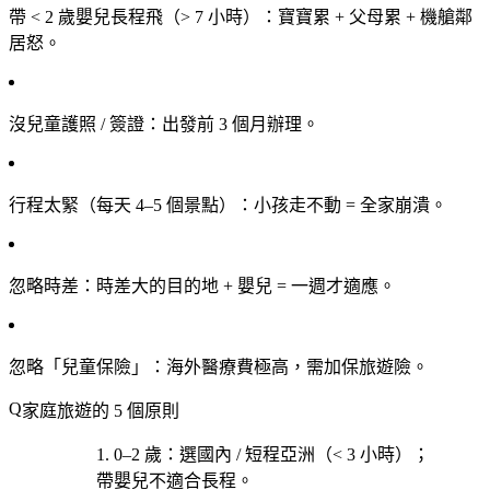
帶 < 2 歲嬰兒長程飛（> 7 小時）
：寶寶累 + 父母累 + 機艙鄰
居怒。
沒兒童護照 / 簽證
：出發前 3 個月辦理。
行程太緊（每天 4–5 個景點）
：小孩走不動 = 全家崩潰。
忽略時差
：時差大的目的地 + 嬰兒 = 一週才適應。
忽略「兒童保險」
：海外醫療費極高，需加保旅遊險。
家庭旅遊的 5 個原則
0–2 歲
：選國內 / 短程亞洲（< 3 小時）；
帶嬰兒不適合長程。