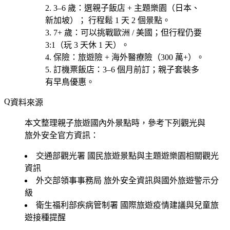
3–6 歲
：選親子飯店 + 主題樂園（日本、
新加坡）； 行程鬆 1 天 2 個景點。
7+ 歲
：可以挑戰歐洲 / 美國；但行程仍要
3:1（玩 3 天休 1 天）。
保險
：旅遊險 + 海外醫療險（300 萬+）。
訂機票飯店
：3–6 個月前訂；親子套裝多
有早鳥優惠。
資料來源
本文整理親子旅遊國內外景點時，參考下列觀光與
旅外安全官方資訊：
交通部觀光署
國民旅遊景點與主題遊樂園相關觀光
資訊
外交部領事事務局
旅外安全資訊與國外旅遊警示分
級
衛生福利部疾病管制署
國際旅遊疫情建議與兒童旅
遊接種提醒