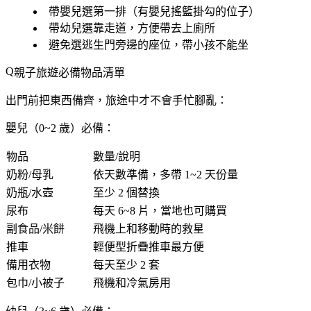
帶嬰兒選第一排（有嬰兒搖籃掛勾的位子）
帶幼兒選靠走道，方便帶去上廁所
避免選逃生門旁邊的座位，帶小孩不能坐
親子旅遊必備物品清單
出門前把東西備齊，旅途中才不會手忙腳亂：
嬰兒（0~2 歲）必備：
物品
數量/說明
奶粉/母乳
依天數準備，多帶 1~2 天份量
奶瓶/水壺
至少 2 個替換
尿布
每天 6~8 片，當地也可購買
副食品/米餅
飛機上和移動時的救星
推車
輕便型折疊推車最方便
備用衣物
每天至少 2 套
包巾/小被子
飛機和冷氣房用