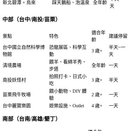
新北碧潭 + 烏來
踩天鵝船、泡溫泉
全年齡
天
中部（台中/南投/苗栗）
適合年
景點
特色
建議停留
齡
台中國立自然科學博
恐龍展區、科學互
半天~一
3 歲+
物館
動
天
餵羊、看綿羊秀、
清境農場
全年齡
一天
步道
拍照打卡、日式小
南投妖怪村
3 歲+
半天
吃
餵小動物、DIY 體
苗栗飛牛牧場
2 歲+
一天
驗
台中麗寶樂園
遊樂設施、Outlet
4 歲+
一天
南部（台南/高雄/墾丁）