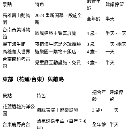
適合年
景點
特色
建議停留
齡
高雄壽山動物
2023 重新開幕，設施全
全年齡
半天
園
新
台南奇美博物
歐風建築＋豐富展覽
4 歲+
半天~一天
館
墾丁海生館
夜宿海生館是必玩體驗
3 歲+
一天~兩天
高雄義大世界
遊樂園＋購物＋飯店
4 歲+
一天
台南南科考古
兒童廳互動設施、免費
3 歲+
半天
館
東部（花蓮/台東）與離島
適合年
建議停
景點
特色
齡
留
花蓮遠雄海洋公
海豚表演＋遊樂設施
3 歲+
一天
園
熱氣球嘉年華（每年 7~8
台東鹿野高台
全年齡
半天
月）