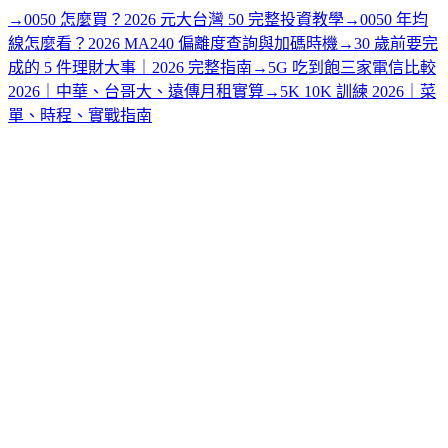
→
0050 怎麼買？2026 元大台灣 50 完整投資教學
→
0050 年均
線怎麼看？2026 MA240 偏離度查詢與加碼時機
→
30 歲前要完
成的 5 件理財大事｜2026 完整指南
→
5G 吃到飽三家電信比較
2026｜中華、台哥大、遠傳月租實算
→
5K 10K 訓練 2026｜菜
單、時程、實戰指南