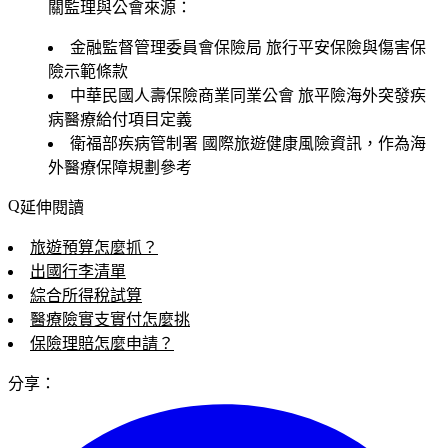
關監理與公會來源：
金融監督管理委員會保險局
旅行平安保險與傷害保
險示範條款
中華民國人壽保險商業同業公會
旅平險海外突發疾
病醫療給付項目定義
衛福部疾病管制署
國際旅遊健康風險資訊，作為海
外醫療保障規劃參考
延伸閱讀
旅遊預算怎麼抓？
出國行李清單
綜合所得稅試算
醫療險實支實付怎麼挑
保險理賠怎麼申請？
分享：