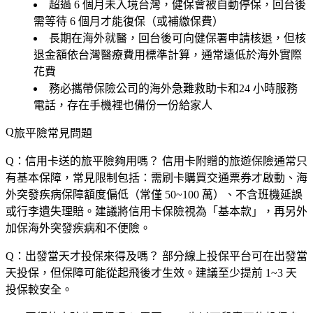
超過 6 個月未入境台灣，健保會被自動停保，回台後
需等待 6 個月才能復保（或補繳保費）
長期在海外就醫，回台後可向健保署申請核退，但核
退金額依台灣醫療費用標準計算，通常遠低於海外實際
花費
務必攜帶保險公司的
海外急難救助卡
和
24 小時服務
電話
，存在手機裡也備份一份給家人
旅平險常見問題
Q：信用卡送的旅平險夠用嗎？
信用卡附贈的旅遊保險通常只
有基本保障，常見限制包括：需刷卡購買交通票券才啟動、海
外突發疾病保障額度偏低（常僅 50~100 萬）、不含班機延誤
或行李遺失理賠。建議將信用卡保險視為「基本款」，再另外
加保海外突發疾病和不便險。
Q：出發當天才投保來得及嗎？
部分線上投保平台可在出發當
天投保，但保障可能從起飛後才生效。建議至少提前
1~3 天
投保較安全。