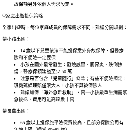
故保額另外依個人需求設定。
家庭出遊投保策略
全家出遊時，每位家庭成員的保障需求不同，建議分開規劃：
帶小孩出國：
14 歲以下兒童依法不能投保意外身故保障，但
醫療
險和不便險一定要保
小孩在國外最常發生：發燒感冒、腸胃炎、跌倒擦
傷，醫療保額建議至少 50 萬
注意是否包含「兒童隨行」條款；有些不便險規定，
班機延誤理賠僅限大人，小孩不算被保險人
建議加保「海外急難救助」，萬一小孩嚴重生病需緊
急後送，費用可能高達數十萬
帶長輩出國：
65 歲以上投保旅平險保費較高，且部分保險公司有
年齡上限（通常 80~85 歲）