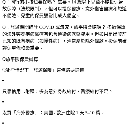
Q：同行的小孩也要保嗎？
需要。14 歲以下兒童不能投保身
故保障（法規限制），但可以投保醫療、意外傷害醫療和旅遊
不便險。兒童的保費通常比成人便宜。
Q：旅遊期間確診 COVID 或流感，旅平險會賠嗎？
多數保單
的海外突發疾病醫療有包含傳染病就醫費用。但如果是出發前
已知的既有疾病（如慢性病），通常屬於除外條款。投保前確
認保單條款最重要。
旅平險保費試算
哪些情況下「旅遊保險」這條路要謹慎
只靠信用卡附贈
：多為意外身故給付，醫療給付不足。
沒買「海外醫療」
：美國 / 歐洲住院 1 天 5–10 萬。