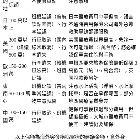
的
不便險重點
注意事項
保額
地
班機延誤（廉航
日本醫療費用中等偏高，語言
日
100 萬以
誤點率高）、行
不通時善用保險公司海外急難
本
上
李延誤
救助專線翻譯服務
300 萬以
行程取消（國內
美國醫療費世界最高，急診一
美
上（建議
線常取消）、行
次可能超過 15 萬台幣；務必確
國
500 萬）
李遺失
認保單含住院與手術
行李遺失（轉機
申根區要求旅遊保險最低保額 3
150~200
歐
風險高）、班機
萬歐元（約 105 萬台幣）；英
萬
洲
延誤
國脫歐後另計
東
班機延誤（雷雨
注意水上活動（浮潛、水上摩
南
50~100 萬
季常延誤）、食
托車）是否在承保範圍；部分
亞
物中毒就醫
地區醫療品質參差
健保可事後核退部分費用，但
100~150
中
行程取消、班機
額度極低；大城市醫療費用不
萬
國
延誤
便宜，建議仍要加保
以上保額為海外突發疾病醫療的建議金額，意外身