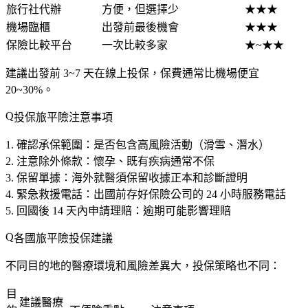
旅行社代辦
方便，但選擇少
★★★
機場臨櫃
出發前最後機會
★★★
保險比較平台
一次比較多家
★~★★
建議出發前
3~7 天
在線上投保，保費通常比機場便宜
20~30%。
投保旅平險注意事項
確認承保範圍
：是否包含高風險活動（滑雪、潛水）
注意除外條款
：懷孕、既有疾病通常不保
保留單據
：海外就醫須保留收據正本和診斷證明
緊急救援電話
：出國前存好保險公司的 24 小時服務電話
回國後 14 天內申請理賠
：逾期可能影響理賠
各國旅平險投保建議
不同目的地的醫療環境和風險差異大，投保策略也不同：
目
建議醫療