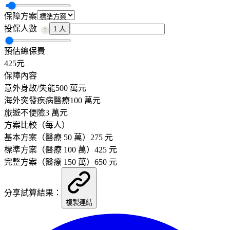
保障方案
投保人數
1 人
?
預估總保費
425
元
保障內容
意外身故/失能
500
萬元
海外突發疾病醫療
100
萬元
旅遊不便險
3 萬元
方案比較（每人）
基本方案
（醫療
50
萬）
275
元
標準方案
（醫療
100
萬）
425
元
完整方案
（醫療
150
萬）
650
元
分享試算結果：
複製連結