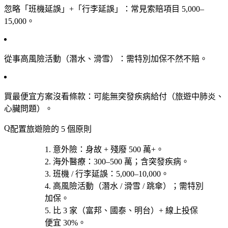
忽略「班機延誤」+「行李延誤」
：常見索賠項目 5,000–
15,000。
從事高風險活動（潛水、滑雪）
：需特別加保不然不賠。
買最便宜方案沒看條款
：可能無突發疾病給付（旅遊中肺炎、
心臟問題）。
配置旅遊險的 5 個原則
意外險
：身故 + 殘廢 500 萬+。
海外醫療
：300–500 萬；含突發疾病。
班機 / 行李延誤
：5,000–10,000。
高風險活動
（潛水 / 滑雪 / 跳傘）；需特別
加保。
比 3 家
（富邦、國泰、明台）+ 線上投保
便宜 30%。