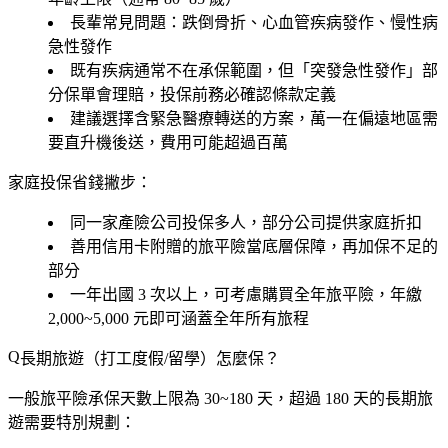
長輩常見問題：跌倒骨折、心血管疾病發作、慢性病
急性發作
既有疾病通常不在承保範圍
，但「突發急性發作」部
分保單會理賠，投保前務必確認條款定義
建議選擇含
緊急醫療轉送
的方案，萬一在偏遠地區需
要直升機後送，費用可能超過百萬
家庭投保省錢撇步：
同一家產險公司投保多人，部分公司提供家庭折扣
善用信用卡附贈的旅平險當底層保障，再加保不足的
部分
一年出國 3 次以上，可考慮購買
全年旅平險
，年繳
2,000~5,000 元即可涵蓋全年所有旅程
長期旅遊（打工度假/留學）怎麼保？
一般旅平險承保天數上限為
30~180 天
，超過 180 天的長期旅
遊需要特別規劃：