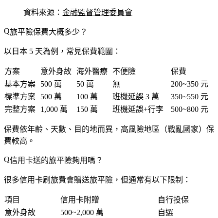
資料來源：
金融監督管理委員會
旅平險保費大概多少？
以日本 5 天為例，常見保費範圍：
方案
意外身故
海外醫療
不便險
保費
基本方案
500 萬
50 萬
無
200~350 元
標準方案
500 萬
100 萬
班機延誤 3 萬
350~550 元
完整方案
1,000 萬
150 萬
班機延誤+行李
500~800 元
保費依
年齡、天數、目的地
而異，高風險地區（戰亂國家）保
費較高。
信用卡送的旅平險夠用嗎？
很多信用卡刷旅費會贈送旅平險，但通常有以下限制：
項目
信用卡附贈
自行投保
意外身故
500~2,000 萬
自選