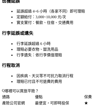
班機延誤
延誤超過
4~6 小時
（各家不同）即可理賠
定額給付：3,000~10,000 元/次
實支實付：餐飲、住宿、交通費用
行李延誤或遺失
行李延誤超過
6 小時
理賠必要衣物、盥洗用品
行李遺失：依行李價值理賠
行程取消
因疾病、天災等不可抗力取消行程
理賠已付且不可退費的費用
哪裡可以買旅平險？
通路
優點
保費
產險公司官網
最便宜，可即時投保
★