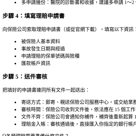
多申請幾份
：醫院的診斷書和收據，建議多申請 1～2
步驟 4：填寫理賠申請書
向保險公司索取理賠申請書（或從官網下載），填寫以下資訊
被保險人基本資料
事故發生日期與經過
申請理賠的保單號碼與險種
匯款帳戶資訊
步驟 5：送件審核
把填好的申請書連同所有文件一起送出：
寄送方式
：郵寄、親送保險公司服務中心，或交給業
審核時間
：保險公司收到文件後，依法應在
15 個工
文件不齊
：保險公司會通知你補件，補齊後重新起算 1
理賠金入帳
：審核通過後，直接匯入你指定的銀行帳