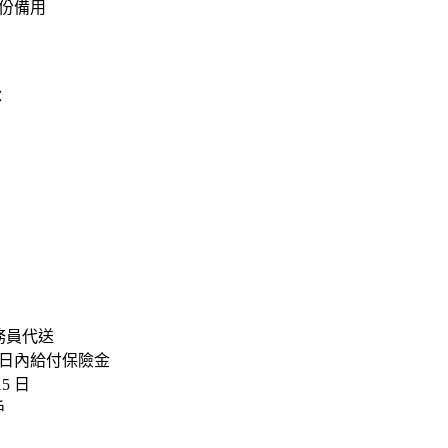
 份備用
：
務員代送
作日內
給付保險金
5 日
戶