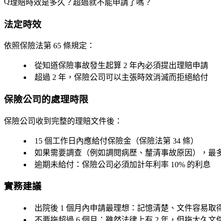
理賠時效是多久？超過就不能申請了嗎？
法定時效
依照保險法第 65 條規定：
從知道保險事故發生起算 2 年內
必須提出理賠申請
超過 2 年，保險公司可以主張
時效消滅
而拒絕給付
保險公司的處理時限
保險公司收到完整的理賠文件後：
15 個工作日內
應給付保險金（保險法第 34 條）
如果需要調查（例如調閱病歷、釐清事故原因），最
逾期未給付
：保險公司必須加計年利率
10%
的利息
實務建議
出院後
1 個月內申請最理想
：記憶清楚、文件容易取
不要拖超過
6 個月
：雖然法律上有 2 年，但拖太久