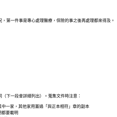
況，第一件事是
專心處理醫療
，保險的事之後再處理都來得及。
同（下一段會詳細列出）。蒐集文件時注意：
其中一家，其他家用蓋過「與正本相符」章的副本
期都要載明