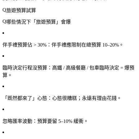
旅遊預算試算
哪些情況下「旅遊預算」會爆
伴手禮預算佔 > 30%
：伴手禮應限制在總預算 10–20%。
臨時決定行程沒預算
：高鐵 / 高級餐廳 / 包車臨時決定 = 爆預
算。
「既然都來了」心態
：心態很糟糕；永遠有理由花錢。
忽略匯率波動
：預算要留 5–10% 緩衝。