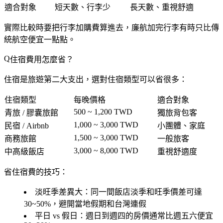
適合對象
短天數、行李少
長天數、重視舒適
實際比較時要把行李加購費算進去，廉航加完行李有時只比傳
統航空便宜一點點。
住宿費用怎麼省？
住宿是旅遊第二大支出，選對住宿類型可以省很多：
住宿類型
每晚價格
適合對象
500 ~ 1,200 TWD
青旅 / 膠囊旅館
獨旅背包客
1,000 ~ 3,000 TWD
民宿 / Airbnb
小團體、家庭
1,500 ~ 3,000 TWD
商務旅館
一般旅客
3,000 ~ 8,000 TWD
中高級飯店
重視舒適度
省住宿費的技巧：
淡旺季差異大
：同一間飯店淡季和旺季價差可達
30~50%，避開當地假期和台灣連假
平日 vs 假日
：週日到週四的房價通常比週五六便宜