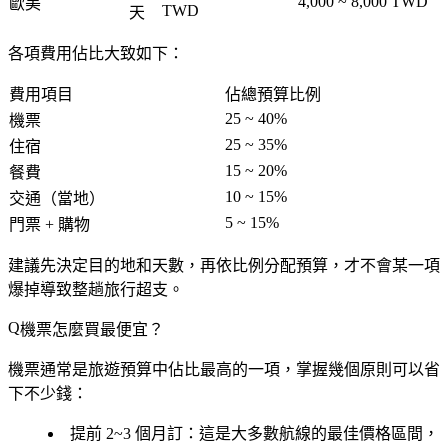
4,000 ~ 8,000 TWD
歐美
TWD
天
各項費用佔比大致如下：
費用項目
佔總預算比例
25 ~ 40%
機票
25 ~ 35%
住宿
15 ~ 20%
餐費
10 ~ 15%
交通（當地）
5 ~ 15%
門票 + 購物
建議先決定目的地和天數，再依比例分配預算，才不會某一項
爆掉導致整趟旅行超支。
機票怎麼買最便宜？
機票通常是旅遊預算中佔比最高的一項，掌握幾個原則可以省
下不少錢：
提前 2~3 個月訂
：這是大多數航線的最佳價格區間，