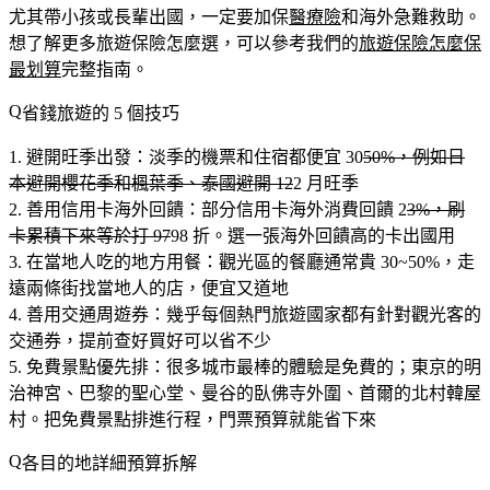
尤其帶小孩或長輩出國，一定要加保
醫療險
和海外急難救助。
想了解更多旅遊保險怎麼選，可以參考我們的
旅遊保險怎麼保
最划算
完整指南。
省錢旅遊的 5 個技巧
避開旺季出發
：淡季的機票和住宿都便宜 30
50%，例如日
本避開櫻花季和楓葉季、泰國避開 12
2 月旺季
善用信用卡海外回饋
：部分信用卡海外消費回饋 2
3%，刷
卡累積下來等於打 97
98 折。選一張海外回饋高的卡出國用
在當地人吃的地方用餐
：觀光區的餐廳通常貴 30~50%，走
遠兩條街找當地人的店，便宜又道地
善用交通周遊券
：幾乎每個熱門旅遊國家都有針對觀光客的
交通券，提前查好買好可以省不少
免費景點優先排
：很多城市最棒的體驗是免費的；東京的明
治神宮、巴黎的聖心堂、曼谷的臥佛寺外圍、首爾的北村韓屋
村。把免費景點排進行程，門票預算就能省下來
各目的地詳細預算拆解