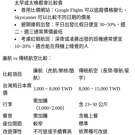
太早或太晚都會比較貴
善用比價網站
：Google Flights 可以追蹤價格變化、
Skyscanner 可以比較不同日期的價差
避開連假出發
：平日出發比假日便宜 30~50%，週
二、週三通常票價最低
考慮紅眼航班
：深夜或凌晨出發的班機通常便宜
10~20%，適合能在飛機上睡覺的人
廉航 vs 傳統航空比較：
廉航（虎航/樂桃/酷
傳統航空（長榮/華航/星
比較項目
航）
宇）
台灣飛日本票
3,000 ~ 8,000 TWD
8,000 ~ 15,000 TWD
價
需加購
行李
含 23~30 公斤
（1,000~2,000）
餐食
需加購
含機上餐
座位間距
較窄
標準
改退彈性
不可退或手續費高
依票種可改退