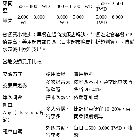
東南
1,500 ~ 2,500
500 ~ 800 TWD
800 ~ 1,500 TWD
TWD
亞
2,000 ~ 3,000
3,000 ~ 5,000
5,000 ~ 8,000
歐美
TWD
TWD
TWD
省餐費小撇步：早餐在超商或飯店解決、午餐吃定食套餐 CP
值最高、善用超市熟食區（日本超市晚間打折超划算）、自備
水壺減少飲料支出。
當地交通費用比較：
交通方式
適用情境
費用參考
多次搭乘大
依地區不同，通常比單次購
交通周遊券
眾運輸
票省 20~40%
單次購票
搭乘次數少
依距離計費
叫車
多人分攤、
比計程車便宜 10~20%，東
App（Uber/Grab/滴
行李多
南亞特別划算
滴）
郊區景點、
每日 1,500~3,000 TWD + 油
租車自駕
行李多
錢