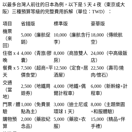
以最多台灣人前往的日本為例，以下是 5 天 4 夜（東京或大
阪）三種預算等級的完整費用拆解（單位：TWD）：
項目
省錢版
標準版
豪華版
機票
5,000（廉航促
10,000（廉航含行
18,000（傳統航
（來
銷）
李）
空）
回）
住宿 x 4
4,000（青旅/膠
8,000（商旅雙人
24,000（中高級飯
晚
囊）
房）
店）
餐費 x 5
7,500（超商+平
12,500（定食+居
22,500（壽司/燒
天
價食堂）
酒屋）
肉/懷石）
交通
2,500（地鐵周
4,000（地鐵+偶
6,000（新幹線+計
（當
遊券）
爾計程車）
程車）
地）
門票 / 體
1,000（免費景
3,000（迪士尼或
8,000（主題樂園
驗
點為主）
環球 1 天）
+和服體驗）
購物預
2,000（藥妝紀
5,000（藥妝+衣
15,000（精品+伴
算
念品）
服）
手禮）