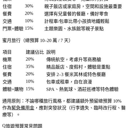
30%
住宿
親子飯店或家庭房，空間和設施最重要
20%
餐費
選擇有兒童餐的餐廳，備好零食
10%
交通
計程車/包車比帶小孩擠地鐵輕鬆
15%
門票+體驗
主題樂園、水族館等親子景點
蜜月旅行（總預算 10–20 萬 / 7 天）
項目
建議佔比
說明
20%
機票
傳統航空，考慮升等商務艙
35%
住宿
精品飯店、度假村，體驗是重點
20%
餐費
安排 2–3 餐米其林或特色餐廳
10%
交通
包車或租車，自在浪漫
15%
體驗+購物
SPA、熱氣球、酒莊巡禮等特色體驗
通用原則
：不論哪種旅行風格，都建議額外預留總預算 10%
作為
緊急備用金
，應對突發狀況（行李遺失、臨時改行程、醫
療等）。
旅遊預算常見問題