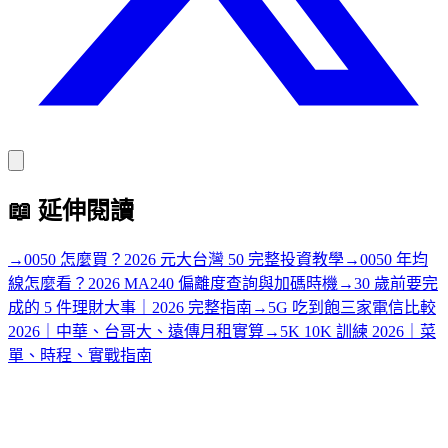
📖
延伸閱讀
→
0050 怎麼買？2026 元大台灣 50 完整投資教學
→
0050 年均
線怎麼看？2026 MA240 偏離度查詢與加碼時機
→
30 歲前要完
成的 5 件理財大事｜2026 完整指南
→
5G 吃到飽三家電信比較
2026｜中華、台哥大、遠傳月租實算
→
5K 10K 訓練 2026｜菜
單、時程、實戰指南