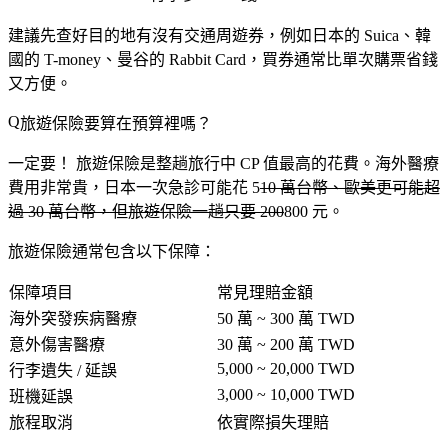
建議先查好目的地有沒有交通周遊券，例如日本的 Suica、韓
國的 T-money、曼谷的 Rabbit Card，買券通常比單次購票省錢
又方便。
旅遊保險要算在預算裡嗎？
一定要！
旅遊保險是整趟旅行中 CP 值最高的花費。海外醫療
費用非常貴，日本一次急診可能花 5
10 萬台幣、歐美更可能超
過 30 萬台幣，但旅遊保險一趟只要 200
800 元。
旅遊保險通常包含以下保障：
保障項目
常見理賠金額
海外突發疾病醫療
50 萬 ~ 300 萬 TWD
意外傷害醫療
30 萬 ~ 200 萬 TWD
5,000 ~ 20,000 TWD
行李遺失 / 延誤
3,000 ~ 10,000 TWD
班機延誤
旅程取消
依實際損失理賠