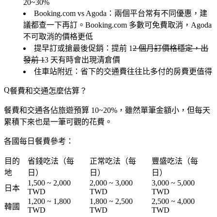
20~30%
Booking.com vs Agoda
：兩個平台常有不同優惠，建
議都查一下再訂。Booking.com 多數可免費取消，Agoda
不可取消的價格更低
提早訂或搶最後促銷
：提前 1
2 個月訂價格穩定，出
發前 1
3 天有時會出現清倉價
住車站附近
：省下的交通費往往比多付的房費更值得
餐費和交通怎麼估算？
餐費和交通各佔旅遊預算 10~20%，雖然單筆金額小，但每天
累積下來也是一筆可觀的花費。
各國每日餐費參考：
目的
省錢吃法（每
正常吃法（每
豐盛吃法（每
地
日）
日）
日）
1,500 ~ 2,000
2,000 ~ 3,000
3,000 ~ 5,000
日本
TWD
TWD
TWD
1,200 ~ 1,800
1,800 ~ 2,500
2,500 ~ 4,000
韓國
TWD
TWD
TWD