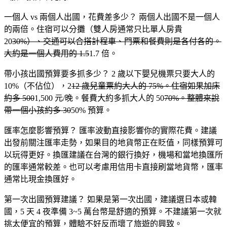
一個人 vs 兩個人出國，花費差多少？
兩個人出國不是一個人
的兩倍。住宿可以分攤（雙人房通常只比單人房貴
20
30%）、交通可以合搭計程車、門票和餐費則是各付各的。
大約是一個人費用的 1.5
1.7 倍。
帶小孩出國預算要多抓多少？
2 歲以下嬰兒機票只要大人的
10%（不佔位），2
12 歲兒童票約大人的 75%。住宿如果加床
約多 500
1,500 元/晚。餐費大約多抓大人的 50
70%。整體來說
帶一個小孩約多 30
50% 預算。
匯率怎麼影響預算？
匯率波動直接影響你的實際花費。建議
出發前關注匯率走勢，如果目的地貨幣正在貶值，同樣預算可
以玩得更好。換匯建議在台灣的銀行換好，機場和當地換匯所
的匯率通常較差。也可以考慮用信用卡直接刷當地貨幣，匯率
通常比現金換匯好。
第一次出國預算建議？
如果是第一次出國，建議選日本或韓
國，5 天 4 夜準備 3~5 萬台幣是舒適的預算。不建議第一次就
挑太便宜的預算，體驗不好反而壞了旅遊的興致。