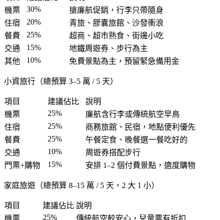
30%
機票
搶廉航促銷，行李只帶隨身
20%
住宿
青旅、膠囊旅館、沙發衝浪
25%
餐費
超商、超市熟食、街邊小吃
15%
交通
地鐵周遊券、步行為主
10%
其他
免費景點為主，預留緊急備用金
小資旅行（總預算 3–5 萬 / 5 天）
項目
建議佔比
說明
25%
機票
廉航含行李或傳統航空早鳥
25%
住宿
商務旅館、民宿，地點便利優先
25%
餐費
午餐定食、晚餐選一餐吃好的
10%
交通
周遊券搭配步行
15%
門票+購物
安排 1–2 個付費景點，適度購物
家庭旅遊（總預算 8–15 萬 / 5 天，2 大 1 小）
項目
建議佔比
說明
25%
機票
傳統航空較安心，兒童票有折扣