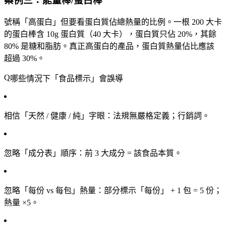
案例三：能量棒/蛋白棒
號稱「高蛋白」但要看蛋白質佔總熱量的比例。一根 200 大卡
的蛋白棒含 10g 蛋白質（40 大卡），蛋白質只佔 20%，其餘
80% 是糖和脂肪。真正高蛋白的產品，蛋白質熱量佔比應該
超過 30%。
哪些情況下「食品標示」會誤導
相信「天然 / 健康 / 純」字眼
：法規無嚴格定義；行銷詞。
忽略「成分表」順序
：前 3 大成分 = 該食品本質。
忽略「每份 vs 每包」熱量
：部分標示「每份」 + 1 包 = 5 份；
熱量 ×5。