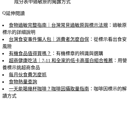
成分表中過敏原的揭露方式
延伸閱讀
食物過敏完整指南｜台灣常見過敏原與標示法規
：過敏原
標示的詳細說明
台灣食安事件懶人包｜消費者怎麼自保
：從標示看出食安
風險
有機食品值得買嗎？
：有機標章的辨識與選購
超商健康吃法｜7-11 和全家的低卡高蛋白組合推薦
：用營
養標示挑超商食品
每月伙食費怎麼抓
食物熱量查詢
一天能喝幾杯咖啡？咖啡因攝取量指南
：咖啡因標示的解
讀方式