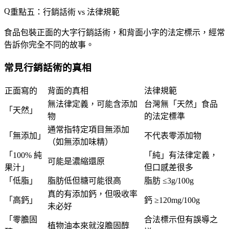
重點五：行銷話術 vs 法律規範
食品包裝正面的大字行銷話術，和背面小字的法定標示，經常
告訴你完全不同的故事。
常見行銷話術的真相
正面寫的
背面的真相
法律規範
無法律定義，可能含添加
台灣無「天然」食品
「天然」
物
的法定標準
通常指特定項目無添加
「無添加」
不代表零添加物
（如無添加味精）
「100% 純
「純」有法律定義，
可能是濃縮還原
果汁」
但口感差很多
「低脂」
脂肪低但糖可能很高
脂肪 ≤3g/100g
真的有添加鈣，但吸收率
「高鈣」
鈣 ≥120mg/100g
未必好
「零膽固
合法標示但有誤導之
植物油本來就沒膽固醇