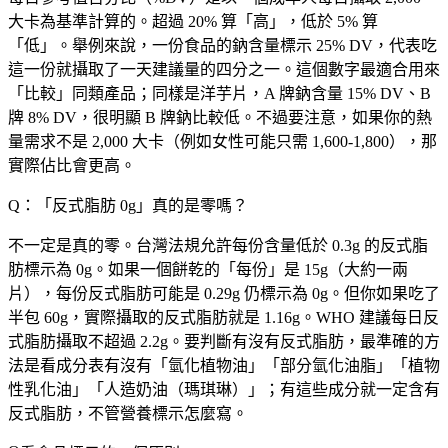
大卡為基準計算的。超過 20% 算「高」，低於 5% 算
「低」。舉例來說，一份食品的鈉含量標示 25% DV，代表吃
這一份就攝取了一天建議量的四分之一。這個數字最適合用來
「比較」同類產品；同樣是洋芋片，A 牌鈉含量 15% DV、B
牌 8% DV，很明顯 B 牌鈉比較低。不過要注意，如果你的熱
量需求不是 2,000 大卡（例如女性可能只需 1,600-1,800），那
實際佔比會更高。
Q：「反式脂肪 0g」真的是零嗎？
不一定是真的零。台灣法規允許每份含量低於 0.3g 的反式脂
肪標示為 0g。如果一個餅乾的「每份」是 15g（大約一兩
片），每份反式脂肪可能是 0.29g 仍標示為 0g。但你如果吃了
半包 60g，實際攝取的反式脂肪就是 1.16g。WHO 建議每日反
式脂肪攝取不超過 2.2g。要判斷有沒有反式脂肪，最準確的方
法是看成分表有沒有「氫化植物油」「部分氫化油脂」「植物
性乳化油」「人造奶油（瑪琪琳）」；有這些成分就一定含有
反式脂肪，不管營養標示怎麼寫。