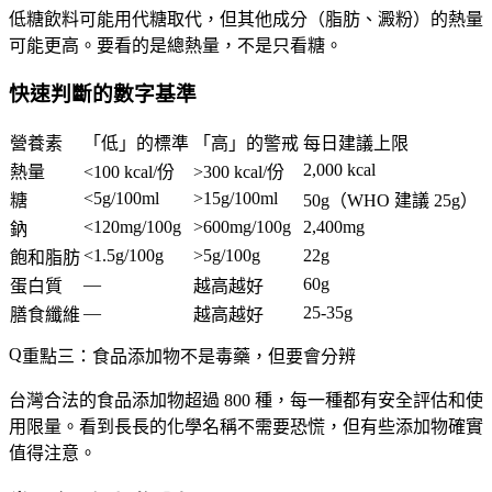
低糖飲料可能用代糖取代，但其他成分（脂肪、澱粉）的熱量
可能更高。要看的是總熱量，不是只看糖。
快速判斷的數字基準
營養素
「低」的標準
「高」的警戒
每日建議上限
2,000 kcal
熱量
<100 kcal/份
>300 kcal/份
<5g/100ml
>15g/100ml
糖
50g（WHO 建議 25g）
<120mg/100g
>600mg/100g
2,400mg
鈉
<1.5g/100g
>5g/100g
22g
飽和脂肪
—
60g
蛋白質
越高越好
—
25-35g
膳食纖維
越高越好
重點三：食品添加物不是毒藥，但要會分辨
台灣合法的食品添加物超過 800 種，每一種都有安全評估和使
用限量。看到長長的化學名稱不需要恐慌，但有些添加物確實
值得注意。