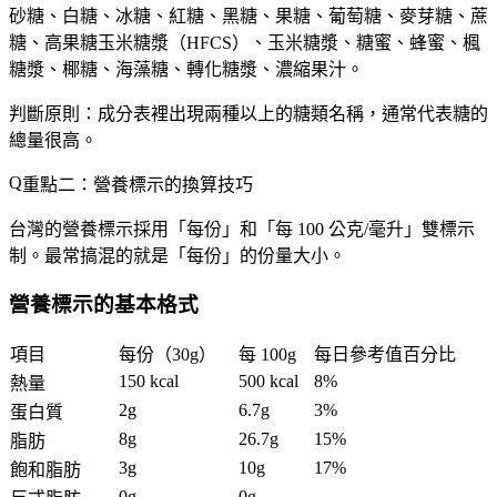
砂糖、白糖、冰糖、紅糖、黑糖、果糖、葡萄糖、麥芽糖、蔗
糖、高果糖玉米糖漿（HFCS）、玉米糖漿、糖蜜、蜂蜜、楓
糖漿、椰糖、海藻糖、轉化糖漿、濃縮果汁。
判斷原則：成分表裡出現兩種以上的糖類名稱，通常代表糖的
總量很高。
重點二：營養標示的換算技巧
台灣的營養標示採用「每份」和「每 100 公克/毫升」雙標示
制。最常搞混的就是「每份」的份量大小。
營養標示的基本格式
項目
每份（30g）
每 100g
每日參考值百分比
150 kcal
500 kcal
8%
熱量
2g
6.7g
3%
蛋白質
8g
26.7g
15%
脂肪
3g
10g
17%
飽和脂肪
0g
0g
—