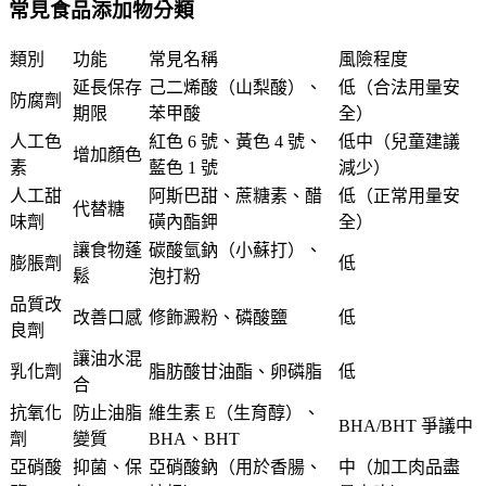
常見食品添加物分類
類別
功能
常見名稱
風險程度
延長保存
己二烯酸（山梨酸）、
低（合法用量安
防腐劑
期限
苯甲酸
全）
人工色
紅色 6 號、黃色 4 號、
低中（兒童建議
增加顏色
素
藍色 1 號
減少）
人工甜
阿斯巴甜、蔗糖素、醋
低（正常用量安
代替糖
味劑
磺內酯鉀
全）
讓食物蓬
碳酸氫鈉（小蘇打）、
膨脹劑
低
鬆
泡打粉
品質改
改善口感
修飾澱粉、磷酸鹽
低
良劑
讓油水混
乳化劑
脂肪酸甘油酯、卵磷脂
低
合
抗氧化
防止油脂
維生素 E（生育醇）、
BHA/BHT 爭議中
劑
變質
BHA、BHT
亞硝酸
抑菌、保
亞硝酸鈉（用於香腸、
中（加工肉品盡