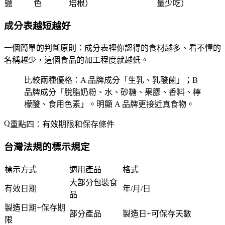
鹽
色
培根）
量少吃）
成分表越短越好
一個簡單的判斷原則：成分表裡你認得的食材越多、看不懂的
名稱越少，這個食品的加工程度就越低。
比較兩種優格：A 品牌成分「生乳、乳酸菌」；B
品牌成分「脫脂奶粉、水、砂糖、果膠、香料、檸
檬酸、食用色素」。明顯 A 品牌更接近真食物。
重點四：有效期限和保存條件
台灣法規的標示規定
標示方式
適用產品
格式
大部分包裝食
有效日期
年/月/日
品
製造日期+保存期
部分產品
製造日+可保存天數
限