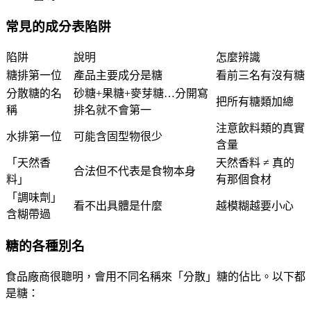
常見的成分表陷阱
陷阱
說明
怎麼辨識
糖排第一位
產品主要成分是糖
看前三名有沒有糖
分散糖的名
砂糖+果糖+麥芽糖…分開寫
把所有糖類加總
稱
排名就不會第一
注意飲料類的真實
水排第一位
可能含固型物很少
含量
「天然香
天然香料 ≠ 真的
合法但不代表是食物本身
料」
有那個食材
「調味劑」
看不出具體是什麼
越模糊越要小心
含糊帶過
糖的各種別名
食品廠商很聰明，會用不同名稱來「分散」糖的佔比。以下都
是糖：