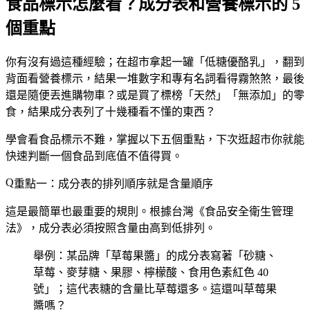
食品標示怎麼看？成分表和營養標示的 5
個重點
你有沒有過這種經驗；在超市拿起一罐「低糖優酪乳」，翻到
背面看營養標示，結果一堆數字和專有名詞看得霧煞煞，最後
還是隨便丟進購物車？或是買了標榜「天然」「無添加」的零
食，結果成分表列了十幾種看不懂的東西？
學會看食品標示不難，掌握以下五個重點，下次逛超市你就能
快速判斷一個食品到底值不值得買。
重點一：成分表的排列順序就是含量順序
這是最簡單也最重要的規則。根據台灣《食品安全衛生管理
法》，成分表必須按照含量由高到低排列。
舉例：某品牌「草莓果醬」的成分表寫著「砂糖、
草莓、麥芽糖、果膠、檸檬酸、食用色素紅色 40
號」；這代表糖的含量比草莓還多。這還叫草莓果
醬嗎？