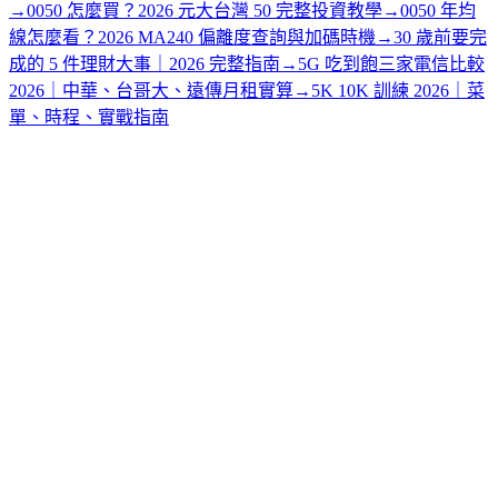
→
0050 怎麼買？2026 元大台灣 50 完整投資教學
→
0050 年均
線怎麼看？2026 MA240 偏離度查詢與加碼時機
→
30 歲前要完
成的 5 件理財大事｜2026 完整指南
→
5G 吃到飽三家電信比較
2026｜中華、台哥大、遠傳月租實算
→
5K 10K 訓練 2026｜菜
單、時程、實戰指南