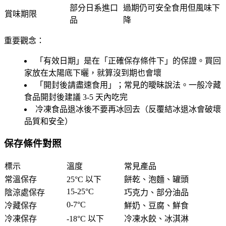
部分日系進口
過期仍可安全食用但風味下
賞味期限
品
降
重要觀念：
「有效日期」是在「正確保存條件下」的保證。買回
家放在太陽底下曬，就算沒到期也會壞
「開封後請盡速食用」；常見的曖昧說法。一般冷藏
食品開封後建議 3-5 天內吃完
冷凍食品退冰後不要再冰回去（反覆結冰退冰會破壞
品質和安全）
保存條件對照
標示
溫度
常見產品
常溫保存
25°C 以下
餅乾、泡麵、罐頭
15-25°C
陰涼處保存
巧克力、部分油品
0-7°C
冷藏保存
鮮奶、豆腐、鮮食
冷凍保存
-18°C 以下
冷凍水餃、冰淇淋