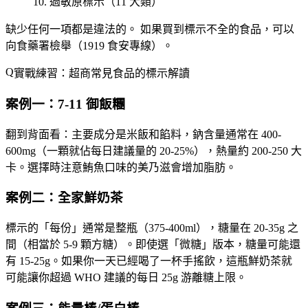
過敏原標示（11 大類）
缺少任何一項都是違法的。
如果買到標示不全的食品，可以
向食藥署檢舉（1919 食安專線）。
實戰練習：超商常見食品的標示解讀
案例一：7-11 御飯糰
翻到背面看：主要成分是米飯和餡料，鈉含量通常在 400-
600mg（一顆就佔每日建議量的 20-25%），熱量約 200-250 大
卡。選擇時注意鮪魚口味的美乃滋會增加脂肪。
案例二：全家鮮奶茶
標示的「每份」通常是整瓶（375-400ml），糖量在 20-35g 之
間（相當於 5-9 顆方糖）。即使選「微糖」版本，糖量可能還
有 15-25g。如果你一天已經喝了一杯手搖飲，這瓶鮮奶茶就
可能讓你超過 WHO 建議的每日 25g 游離糖上限。