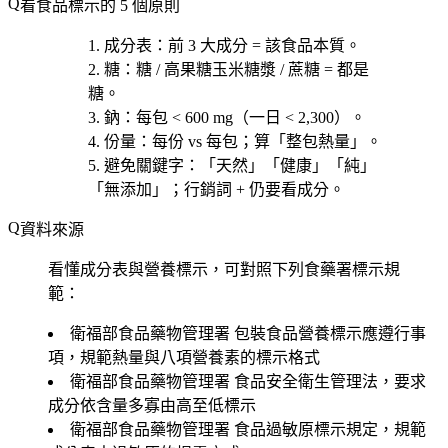
看食品標示的 5 個原則
成分表
：前 3 大成分 = 該食品本質。
糖
：糖 / 高果糖玉米糖漿 / 蔗糖 = 都是
糖。
鈉
：每包 < 600 mg（一日 < 2,300）。
份量
：每份 vs 每包；算「整包熱量」。
避免關鍵字
：「天然」「健康」「純」
「無添加」；行銷詞 + 仍要看成分。
資料來源
看懂成分表與營養標示，可對照下列食藥署標示規
範：
衛福部食品藥物管理署
包裝食品營養標示應遵行事
項，規範熱量與八項營養素的標示格式
衛福部食品藥物管理署
食品安全衛生管理法，要求
成分依含量多寡由高至低標示
衛福部食品藥物管理署
食品過敏原標示規定，規範