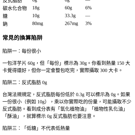
反式脂肪
18g
60g
6%
碳水化合物
10g
33.3g
—
糖
80mg
267mg
3%
鈉
常見的換算陷阱
陷阱一：每份很小
一包洋芋片 60g，但「每份」標示為 30g。你看到熱量 150 大
卡覺得還好，但你一定會整包吃完，實際攝取 300 大卡。
陷阱二：反式脂肪 0g
台灣法規規定，反式脂肪每份低於 0.3g 可以標示為 0g。如果
一份很小（例如 10g），乘以你實際吃的份量，可能攝取不少
反式脂肪。看到成分表有「氫化植物油」「植物性乳化油」
「酥油」，就算標示 0g 反式脂肪也要注意。
陷阱三：「低糖」不代表低熱量