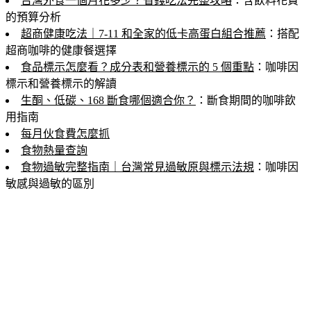
台灣外食一個月花多少？省錢吃法完整攻略
：含飲料花費
的預算分析
超商健康吃法｜7-11 和全家的低卡高蛋白組合推薦
：搭配
超商咖啡的健康餐選擇
食品標示怎麼看？成分表和營養標示的 5 個重點
：咖啡因
標示和營養標示的解讀
生酮、低碳、168 斷食哪個適合你？
：斷食期間的咖啡飲
用指南
每月伙食費怎麼抓
食物熱量查詢
食物過敏完整指南｜台灣常見過敏原與標示法規
：咖啡因
敏感與過敏的區別