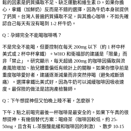
鬆的因素是鈣質攝取不足、缺乏運動和維生素 D。如果你擔
心，拿鐵（加鮮奶）反而是不錯的選擇，因為牛奶本身就提供
了鈣質。台灣人普遍鈣質攝取不足，與其擔心咖啡，不如先確
認自己每天有沒有喝到 1-2 杯牛奶。
Q：孕婦完全不能喝咖啡嗎？
不是完全不能喝，但要控制在每天 200mg 以下（約 1 杯中杯
美式或 2 杯中杯拿鐵）。WHO 和衛福部的建議是「限量」而
非「禁止」。研究顯示，每天超過 200mg 的咖啡因攝取與流
產風險增加、胎兒體重偏低有統計上的關聯。如果你懷孕前是
重度咖啡愛好者，建議逐漸減量而非突然停喝（避免戒斷頭
痛）。選擇拿鐵比美式好，因為牛奶可以減緩咖啡因吸收速
度。最保險的做法是諮詢產檢醫師。
Q：下午想提神但又怕晚上睡不著，怎麼辦？
下午 2 點之前喝完最後一杯咖啡是最安全的。如果下午真的很
想提神，有幾個替代方案：喝綠茶（咖啡因較低，約 25-
50mg，且含有 L-茶胺酸能緩和咖啡因的刺激）、散步 10-15