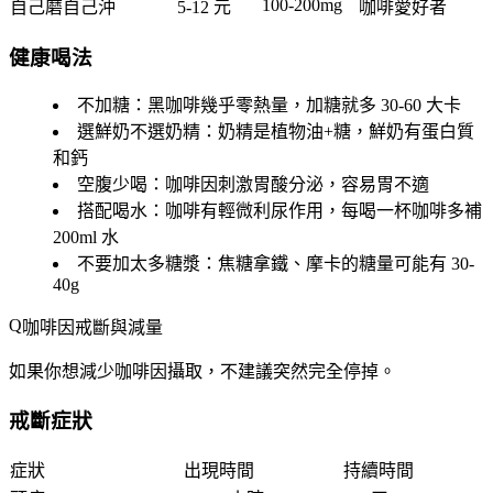
100-200mg
自己磨自己沖
5-12 元
咖啡愛好者
健康喝法
不加糖
：黑咖啡幾乎零熱量，加糖就多 30-60 大卡
選鮮奶不選奶精
：奶精是植物油+糖，鮮奶有蛋白質
和鈣
空腹少喝
：咖啡因刺激胃酸分泌，容易胃不適
搭配喝水
：咖啡有輕微利尿作用，每喝一杯咖啡多補
200ml 水
不要加太多糖漿
：焦糖拿鐵、摩卡的糖量可能有 30-
40g
咖啡因戒斷與減量
如果你想減少咖啡因攝取，不建議突然完全停掉。
戒斷症狀
症狀
出現時間
持續時間