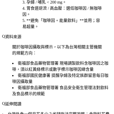
孕婦 / 哺乳 < 200 mg
。
胃食道逆流 / 高血壓
：選
低咖啡因 / 無咖啡
因
。
**避免「咖啡因 + 能量飲料」**並用；容
易超量。
資料來源
關於咖啡因攝取與標示，以下為台灣相關主管機關
的規範方向：
衛福部食品藥物管理署
現場調製飲料含咖啡因之咖
啡，須以紅黃綠標示或數字標示咖啡因總含量
衛福部國民健康署
提醒孕婦及特定族群留意每日咖
啡因攝取量
衛福部食品藥物管理署
食品安全衛生管理法對飲料
及食品標示的規範
延伸閱讀