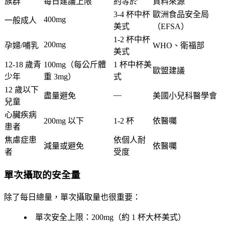
族群
每日建議上限
約等於
資料來源
3-4 杯中杯
歐洲食品安全局
400mg
一般成人
美式
（EFSA）
1-2 杯中杯
200mg
孕婦/哺乳
WHO、衛福部
美式
12-18 歲青
100mg（每公斤體
1 杯中杯美
歐盟建議
少年
重 3mg）
式
12 歲以下
—
盡量避免
美國小兒科醫學會
兒童
心臟疾病
200mg 以下
1-2 杯
依醫囑
患者
焦慮症患
依個人耐
減量或避免
依醫囑
者
受度
單次攝取的安全量
除了每日總量，單次攝取量也很重要：
單次安全上限
：200mg（約 1 杯大杯美式）