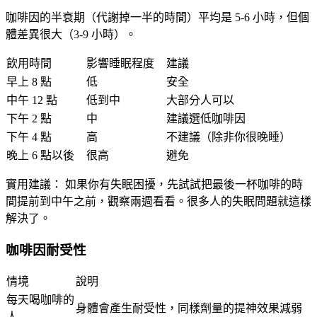
咖啡因的半衰期（代謝掉一半的時間）平均是 5-6 小時，但個
體差異很大（3-9 小時）。
飲用時間
影響睡眠程度
建議
早上 8 點
低
安全
中午 12 點
低到中
大部分人可以
下午 2 點
中
建議選低咖啡因
下午 4 點
高
不建議（除非你很晚睡）
晚上 6 點以後
很高
避免
實用建議：
如果你有失眠困擾，先試試把最後一杯咖啡的時
間提前到中午之前，觀察兩週看看。很多人的失眠問題就這樣
解決了。
咖啡因耐受性
情境
說明
每天喝咖啡的
身體會產生耐受性，同樣劑量的提神效果減弱
人