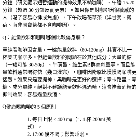
分鐘（研究顯示短暫運動的提神效果不輸咖啡）、午睡 15-20
分鐘（超過 30 分鐘反而更累）。如果你是對咖啡因很敏感的
人（喝了容易心悸或焦慮），下午改喝花草茶（洋甘菊、薄
荷、南非國寶茶都不含咖啡因）。
Q：能量飲料和咖啡哪個比較傷身體？
單純看咖啡因含量，一罐能量飲料（80-120mg）其實不比一
杯美式咖啡多。但能量飲料的問題在於其他成分；大量的糖
（一罐可能 30-50g）、牛磺酸、維生素B群高劑量等。而且能
量飲料通常喝得快（幾口灌完），咖啡因衝擊比慢慢喝咖啡更
猛烈。如果只是要提神，黑咖啡是更好的選擇；零卡路里、零
糖、成分單純。絕對不建議能量飲料混酒精，這會掩蓋酒精的
抑制效果，容易過量飲酒。
健康喝咖啡的 5 個原則
每日上限 < 400 mg
（≒ 4 杯 200ml 美
式）。
17:00 後不喝
；影響睡眠。