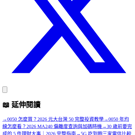
📖
延伸閱讀
→
0050 怎麼買？2026 元大台灣 50 完整投資教學
→
0050 年均
線怎麼看？2026 MA240 偏離度查詢與加碼時機
→
30 歲前要完
成的 5 件理財大事｜2026 完整指南
→
5G 吃到飽三家電信比較