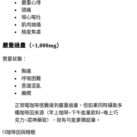
嚴重心悸
頭痛
噁心嘔吐
肌肉抽搐
極度焦慮
嚴重過量（>1,000mg）
需要就醫：
胸痛
呼吸困難
意識混亂
癲癇
正常喝咖啡很難達到嚴重過量，但如果同時攝取多
種咖啡因來源（早上咖啡+下午能量飲料+晚上巧
克力+提神藥錠），就有可能累積超量。
咖啡因與睡眠