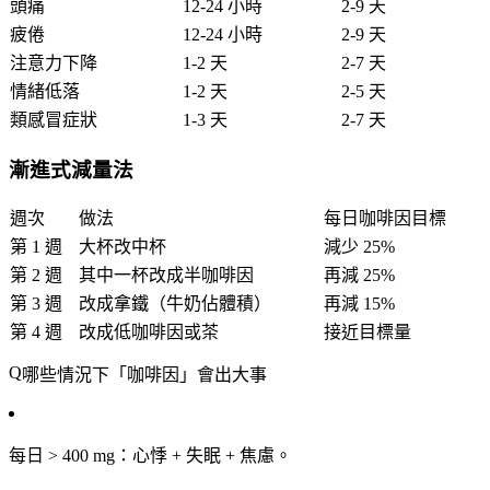
頭痛
12-24 小時
2-9 天
疲倦
12-24 小時
2-9 天
注意力下降
1-2 天
2-7 天
情緒低落
1-2 天
2-5 天
類感冒症狀
1-3 天
2-7 天
漸進式減量法
週次
做法
每日咖啡因目標
第 1 週
大杯改中杯
減少 25%
第 2 週
其中一杯改成半咖啡因
再減 25%
第 3 週
改成拿鐵（牛奶佔體積）
再減 15%
第 4 週
改成低咖啡因或茶
接近目標量
哪些情況下「咖啡因」會出大事
每日 > 400 mg
：心悸 + 失眠 + 焦慮。