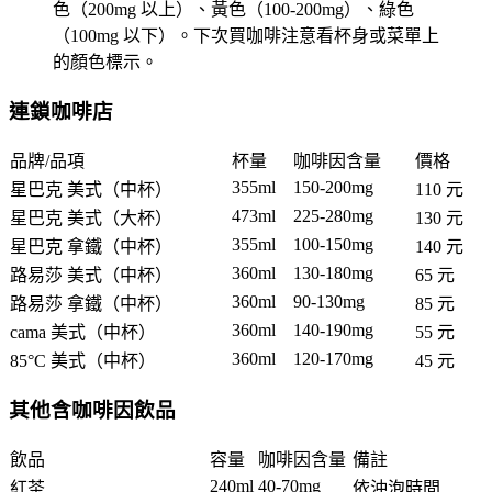
色（200mg 以上）、黃色（100-200mg）、綠色
（100mg 以下）。下次買咖啡注意看杯身或菜單上
的顏色標示。
連鎖咖啡店
品牌/品項
杯量
咖啡因含量
價格
355ml
150-200mg
星巴克 美式（中杯）
110 元
473ml
225-280mg
星巴克 美式（大杯）
130 元
355ml
100-150mg
星巴克 拿鐵（中杯）
140 元
360ml
130-180mg
路易莎 美式（中杯）
65 元
360ml
90-130mg
路易莎 拿鐵（中杯）
85 元
360ml
140-190mg
cama 美式（中杯）
55 元
360ml
120-170mg
85°C 美式（中杯）
45 元
其他含咖啡因飲品
飲品
容量
咖啡因含量
備註
240ml
40-70mg
紅茶
依沖泡時間