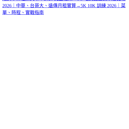
2026｜中華、台哥大、遠傳月租實算
→
5K 10K 訓練 2026｜菜
單、時程、實戰指南